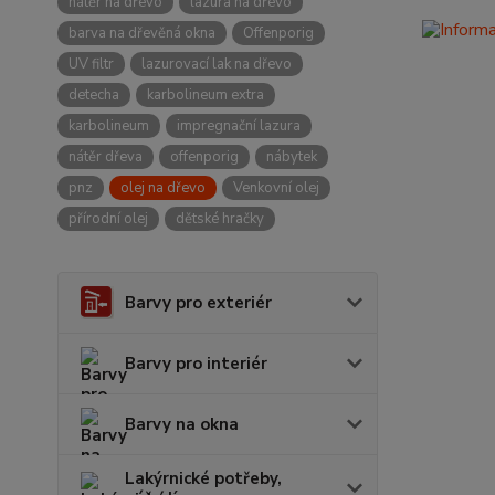
nátěr na dřevo
lazura na dřevo
barva na dřevěná okna
Offenporig
UV filtr
lazurovací lak na dřevo
detecha
karbolineum extra
karbolineum
impregnační lazura
nátěr dřeva
offenporig
nábytek
pnz
olej na dřevo
Venkovní olej
přírodní olej
dětské hračky
Barvy pro exteriér
Barvy pro interiér
Barvy na okna
Lakýrnické potřeby,