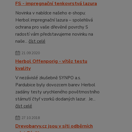
FS - impregnační tenkovrstvá lazura
Novinka v nabídce našeho e-shopu:
Herbol impregnační lazura – spolehlivá
ochrana pro vaše dřevěné povrchy S
radostí vám představujeme novinku na
naše...
číst celé
21.09.2020
Herbol Offenporig - vítěz testu
kvality
V nezávislé zkušebně SYNPO a.s.
Pardubice byly dovozcem barev Herbol
zadány testy urychleného povětrnostního
stárnutí čtyř vzorků dodaných lazur. Je...
číst celé
27.10.2018
Drevobarvy.cz jsou v síti odběrních