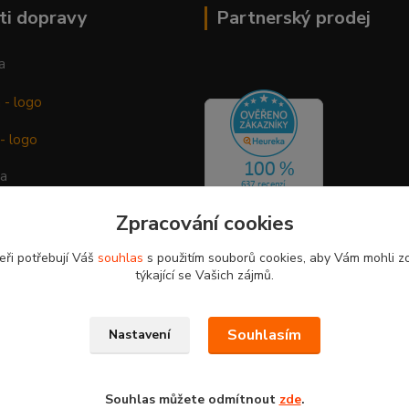
ti dopravy
Partnerský prodej
a
ba
Zpracování cookies
eři potřebují Váš
souhlas
s použitím souborů cookies, aby Vám mohli z
týkající se Vašich zájmů.
Souhlasím
Nastavení
práva vyhrazena
Souhlas můžete odmítnout
zde
.