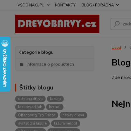
VŠE O NÁKUPU
KONTAKTY
BLOG / PORADNA
Úvod
Kategorie blogu
Blog
Informace o produktech
Zde nalez
Štítky blogu
ochrana dřeva
lazura
Nejn
lazurovací lak
herbol
Offenporig Pro Décor
nátěry dřeva
syntetická lazura
lazura herbol