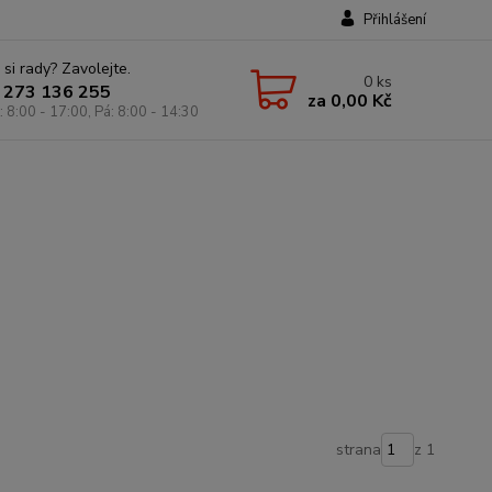
Přihlášení
 si rady? Zavolejte.
0
ks
 273 136 255
za
0,00 Kč
: 8:00 - 17:00, Pá: 8:00 - 14:30
strana
z 1