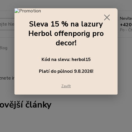
Nevíte
Sleva 15 % na lazury
Hledat
+420
Po - Čt
Herbol offenporig pro
decor!
Blog
Kód na slevu: herbol15
Platí do půlnoci 9.8.2026!
nete informace a zajímavosti o ochraně a nátěrech dřeva.
Zavřít
ovější články