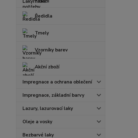
nářadí
Ředidla
Tmely
Vzorníky barev
Akční zboží
Impregnace a ochrana oblečení
Impregnace, základní barvy
Lazury, lazurovací laky
Oleje a vosky
Bezbarvé laky