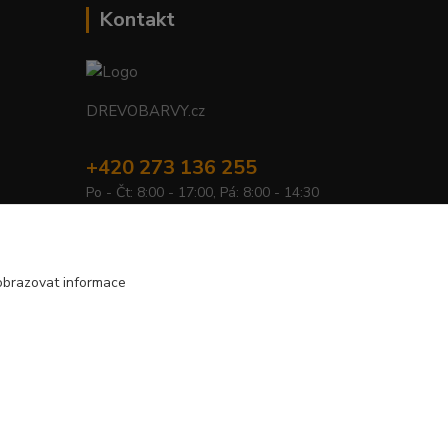
Kontakt
DREVOBARVY.cz
+420 273 136 255
Po - Čt: 8:00 - 17:00, Pá: 8:00 - 14:30
info@drevobarvy.cz
obrazovat informace
Vytvořeno na
Eshop-rychle.cz