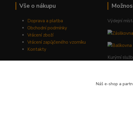
Vše o nákupu
Možnos
Doprava a platba
Výdejní míst
Obchodní podmínky
Vrácení zboží
Vrácení zapůjčeného vzorníku
Kontakty
Kurýrní služ
Náš e-shop a partn
DREVOBARVY.cz | Copyright © 2019 H-Color s.r.o. | všechna 