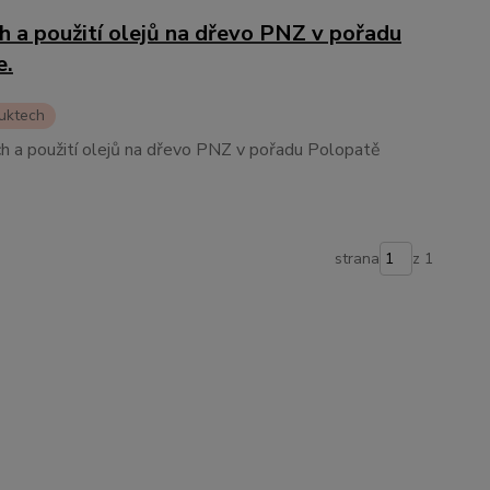
h a použití olejů na dřevo PNZ v pořadu
e.
uktech
ch a použití olejů na dřevo PNZ v pořadu Polopatě
strana
z 1