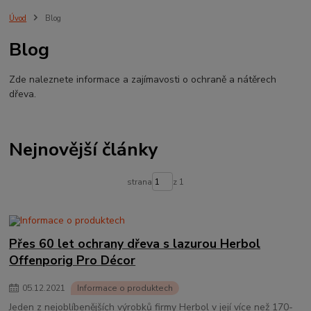
nábytek
pnz
olej na dřevo
Venkovní olej
přírodní olej
Úvod
Blog
dětské hračky
Blog
Zde naleznete informace a zajímavosti o ochraně a nátěrech
dřeva.
Nejnovější články
strana
z 1
Přes 60 let ochrany dřeva s lazurou Herbol
Offenporig Pro Décor
05
.
12
.
2021
Informace o produktech
Jeden z nejoblíbenějších výrobků firmy Herbol v její více než 170-