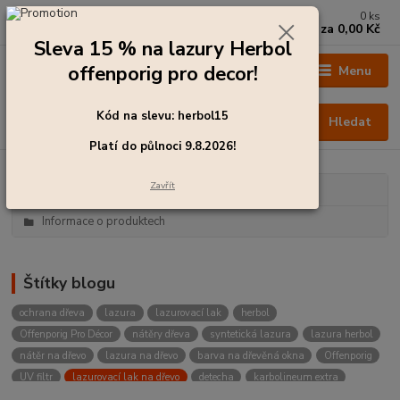
0
ks
+420 273 136 255
za
0,00 Kč
Po - Čt: 8:00 - 17:00, Pá: 8:00 - 14:30
Sleva 15 % na lazury Herbol
offenporig pro decor!
Menu
Kód na slevu: herbol15
Hledat
Platí do půlnoci 9.8.2026!
Zavřít
Kategorie blogu
Informace o produktech
Štítky blogu
ochrana dřeva
lazura
lazurovací lak
herbol
Offenporig Pro Décor
nátěry dřeva
syntetická lazura
lazura herbol
nátěr na dřevo
lazura na dřevo
barva na dřevěná okna
Offenporig
UV filtr
lazurovací lak na dřevo
detecha
karbolineum extra
karbolineum
impregnační lazura
nátěr dřeva
offenporig