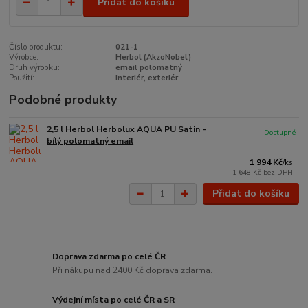
Přidat do košíku
Číslo produktu:
021-1
Výrobce:
Herbol (AkzoNobel)
Druh výrobku:
email polomatný
Použití:
interiér, exteriér
Podobné produkty
2,5 l Herbol Herbolux AQUA PU Satin -
Dostupné
bílý polomatný email
1 994 Kč
/
ks
1 648 Kč
bez DPH
Přidat do košíku
Doprava zdarma po celé ČR
Při nákupu nad 2400 Kč doprava zdarma.
Výdejní místa po celé ČR a SR