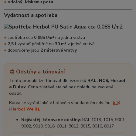
●
odolný lidskému potu
Vydatnost a spotřeba
●
spotřeba cca
0,085 l/m²
na jednu vrstvu
●
2,5 l
vystačí přibližně na
30 m²
v jedné vrstvě
●
doporučeny jsou
2 nátěrové vrstvy
🎨 Odstíny a tónování
Tento produkt lze tónovat dle vzorníků
RAL, NCS, Herbol
a Dulux
. Cena zůstává stejná bez ohledu na zvolený
odstín.
Barva se vyrábí také v hotovém standardním odstínu:
bílý
(Herbol Weiß)
.
Nejčastěji tónované odstíny:
RAL 1013, 1015, 9001,
9002, 9010, 9016, 6011, 8012, 8015, 8016, 8017