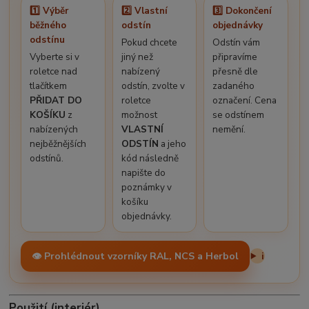
1️⃣ Výběr
2️⃣ Vlastní
3️⃣ Dokončení
běžného
odstín
objednávky
odstínu
Pokud chcete
Odstín vám
Vyberte si v
jiný než
připravíme
roletce nad
nabízený
přesně dle
tlačítkem
odstín, zvolte v
zadaného
PŘIDAT DO
roletce
označení. Cena
KOŠÍKU
z
možnost
se odstínem
nabízených
VLASTNÍ
nemění.
nejběžnějších
ODSTÍN
a jeho
odstínů.
kód následně
napište do
poznámky v
košíku
objednávky.
👁️ Prohlédnout vzorníky RAL, NCS a Herbol
i
Použití (interiér)