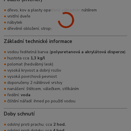
●
dřevo, kov a plasty opatřené základním nátěrem
●
vnitřní dveře
●
nábytek
●
dřevěné obložení, stropy
Základní technické informace
●
vodou ředitelná barva (
polyuretanová a akrylátová disperze
)
●
hustota cca
1,3 kg/l
●
polomat (hedvábný lesk)
●
vysoká kryvost a dobrý rozliv
●
vysoká povrchová pevnost
●
doporučeny 2 nátěrové vrstvy
●
nanášení: štětcem, válečkem, stříkáním
●
ředění:
voda
●
čištění nářadí: ihned po použití vodou
Doby schnutí
●
odolný proti prachu: cca
2 hod.
●
odolný proti dotyku: cca
4 hod.