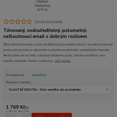
Ohodnotit produkt
Tónovaný, vodouředitelný, polomatný,
nežloutnoucí email s dobrým rozlivem
Bílý nebo tónovaný, vodou ředitelný polomatný email s vysokou kryvostí,
pevností povrchu a výborným rozlivem podobným syntetickým barvám.
Nežloutne ani ve tmě, odolává lidskému potu. Ideální na dřevo, kov,
plasty, nábytek i dveře v interiéru.
celý popis
Dostupnost
Skladem
Barevné odstíny
1 769 Kč
/
ks
1 462 Kč
bez DPH