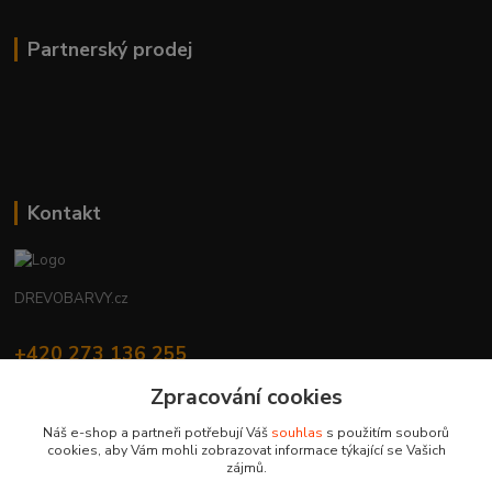
Partnerský prodej
Kontakt
DREVOBARVY.cz
+420 273 136 255
Po - Čt: 8:00 - 17:00, Pá: 8:00 - 14:30
Zpracování cookies
info@drevobarvy.cz
Náš e-shop a partneři potřebují Váš
souhlas
s použitím souborů
cookies, aby Vám mohli zobrazovat informace týkající se Vašich
zájmů.