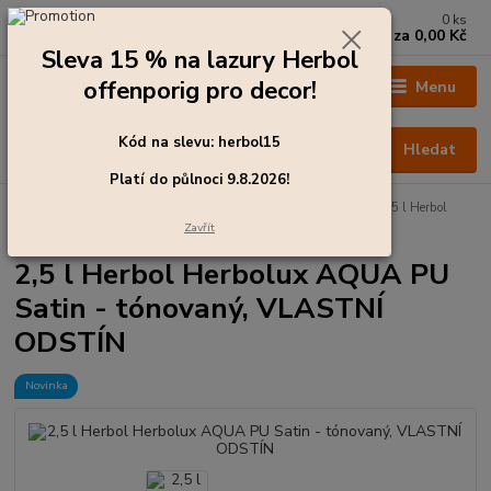
0
ks
+420 273 136 255
za
0,00 Kč
Po - Čt: 8:00 - 17:00, Pá: 8:00 - 14:30
Sleva 15 % na lazury Herbol
offenporig pro decor!
Menu
Kód na slevu: herbol15
Hledat
Platí do půlnoci 9.8.2026!
Úvod
Barvy pro exteriér
Emaily - krycí laky na dřevo
2,5 l Herbol
Herbolux AQUA PU Satin - tónovaný, VLASTNÍ ODSTÍN
Zavřít
2,5 l Herbol Herbolux AQUA PU
Satin - tónovaný, VLASTNÍ
ODSTÍN
Novinka