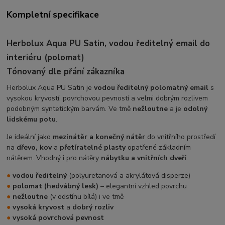
Kompletní specifikace
Herbolux Aqua PU Satin, vodou ředitelný email do
interiéru (polomat)
Tónovaný dle přání zákazníka
Herbolux Aqua PU Satin je
vodou ředitelný polomatný email
s
vysokou kryvostí, povrchovou pevností a velmi dobrým rozlivem
podobným syntetickým barvám. Ve tmě
nežloutne
a je
odolný
lidskému potu
.
Je ideální jako
mezinátěr a konečný nátěr
do vnitřního prostředí
na
dřevo, kov
a
přetíratelné plasty
opatřené základním
nátěrem. Vhodný i pro nátěry
nábytku a vnitřních dveří
.
●
vodou ředitelný
(polyuretanová a akrylátová disperze)
●
polomat (hedvábný lesk)
– elegantní vzhled povrchu
●
nežloutne
(v odstínu bílá) i ve tmě
●
vysoká kryvost
a
dobrý rozliv
●
vysoká povrchová pevnost