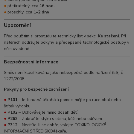
●
přetíratelný: cca
16 hod.
●
proschlý: cca
1–2 dny
Upozornění
Před použitím si prostudujte technický list v sekci
Ke stažení
. Při
nátěrech dodržujte pokyny a předepsané technologické postupy v
něm uvedené.
Bezpečnostní informace
Směs není klasifikována jako nebezpečná podle nařízení (ES) č.
1272/2008.
Pokyny pro bezpečné zacházení
●
P101
– Je-li nutná lékařská pomoc, mějte po ruce obal nebo
štítek výrobku.
●
P102
– Uchovávejte mimo dosah dětí.
●
P262
– Zabraňte styku s očima, kůží nebo oděvem.
●
P312
– Necítíte-li se dobře, volejte TOXIKOLOGICKÉ
INFORMAČNÍ STŘEDISKO/lékaře.