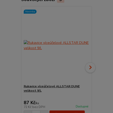
Novinka
Rukavice víceúčelové ALLSTAR DUNE
velikost 9/L
Lakýrnický 
ředitelné ba
87 Kč
59 Kč
/
ks
/
ks
Dostupné
72 Kč
bez DPH
49 Kč
bez D