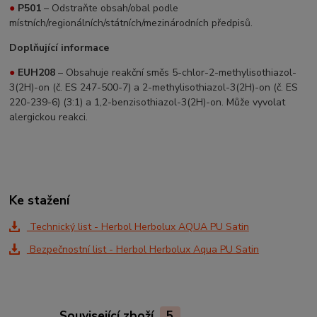
●
P501
– Odstraňte obsah/obal podle
místních/regionálních/státních/mezinárodních předpisů.
Doplňující informace
●
EUH208
– Obsahuje reakční směs 5-chlor-2-methylisothiazol-
3(2H)-on (č. ES 247-500-7) a 2-methylisothiazol-3(2H)-on (č. ES
220-239-6) (3:1) a 1,2-benzisothiazol-3(2H)-on. Může vyvolat
alergickou reakci.
Ke stažení
Technický list - Herbol Herbolux AQUA PU Satin
Bezpečnostní list - Herbol Herbolux Aqua PU Satin
Související zboží
5