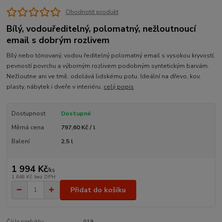
Ohodnotit produkt
Bílý, vodouředitelný, polomatný, nežloutnoucí
email s dobrým rozlivem
Bílý nebo tónovaný, vodou ředitelný polomatný email s vysokou kryvostí,
pevností povrchu a výborným rozlivem podobným syntetickým barvám.
Nežloutne ani ve tmě, odolává lidskému potu. Ideální na dřevo, kov,
plasty, nábytek i dveře v interiéru.
celý popis
Dostupnost
Dostupné
Měrná cena
797,60 Kč / l
Balení
2.5 l
1 994 Kč
/
ks
1 648 Kč
bez DPH
Přidat do košíku
Číslo produktu:
019