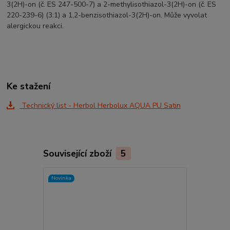
3(2H)-on (č. ES 247-500-7) a 2-methylisothiazol-3(2H)-on (č. ES
220-239-6) (3:1) a 1,2-benzisothiazol-3(2H)-on. Může vyvolat
alergickou reakci.
Ke stažení
Technický list - Herbol Herbolux AQUA PU Satin
Související zboží
5
Novinka