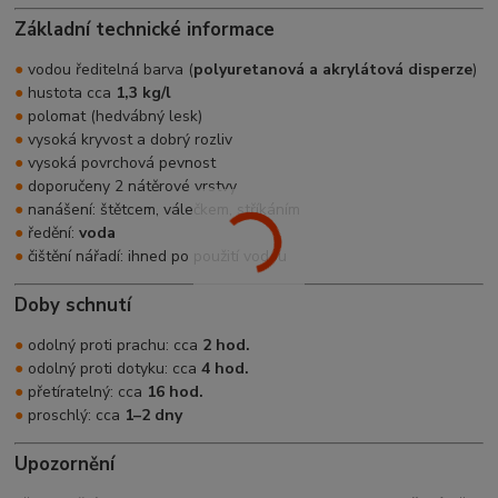
Základní technické informace
●
vodou ředitelná barva (
polyuretanová a akrylátová disperze
)
●
hustota cca
1,3 kg/l
●
polomat (hedvábný lesk)
●
vysoká kryvost a dobrý rozliv
●
vysoká povrchová pevnost
●
doporučeny 2 nátěrové vrstvy
●
nanášení: štětcem, válečkem, stříkáním
●
ředění:
voda
●
čištění nářadí: ihned po použití vodou
Doby schnutí
●
odolný proti prachu: cca
2 hod.
●
odolný proti dotyku: cca
4 hod.
●
přetíratelný: cca
16 hod.
●
proschlý: cca
1–2 dny
Upozornění