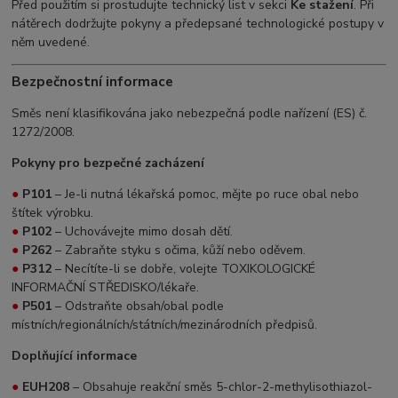
Před použitím si prostudujte technický list v sekci
Ke stažení
. Při
nátěrech dodržujte pokyny a předepsané technologické postupy v
něm uvedené.
Bezpečnostní informace
Směs není klasifikována jako nebezpečná podle nařízení (ES) č.
1272/2008.
Pokyny pro bezpečné zacházení
●
P101
– Je-li nutná lékařská pomoc, mějte po ruce obal nebo
štítek výrobku.
●
P102
– Uchovávejte mimo dosah dětí.
●
P262
– Zabraňte styku s očima, kůží nebo oděvem.
●
P312
– Necítíte-li se dobře, volejte TOXIKOLOGICKÉ
INFORMAČNÍ STŘEDISKO/lékaře.
●
P501
– Odstraňte obsah/obal podle
místních/regionálních/státních/mezinárodních předpisů.
Doplňující informace
●
EUH208
– Obsahuje reakční směs 5-chlor-2-methylisothiazol-