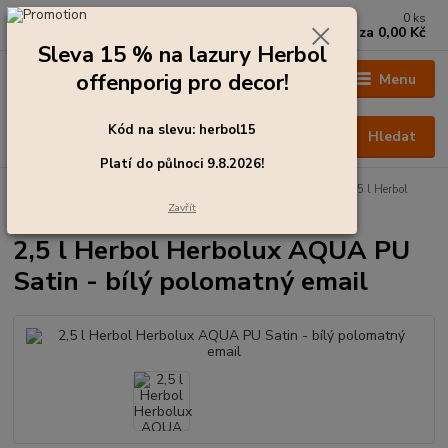
0
ks
+420 273 136 255
za
0,00 Kč
Po - Čt: 8:00 - 17:00, Pá: 8:00 - 14:30
Sleva 15 % na lazury Herbol
offenporig pro decor!
Menu
Kód na slevu: herbol15
Hledat
Platí do půlnoci 9.8.2026!
Úvod
Barvy pro exteriér
Emaily - krycí laky na dřevo
2,5 l Herbol
Herbolux AQUA PU Satin - bílý polomatný email
Zavřít
2,5 l Herbol Herbolux AQUA PU
Satin - bílý polomatný email