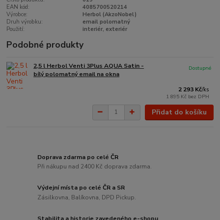
EAN kód:
4085700520214
Výrobce:
Herbol (AkzoNobel)
Druh výrobku:
email polomatný
Použití:
interiér, exteriér
Podobné produkty
2,5 l Herbol Venti 3Plus AQUA Satin -
Dostupné
bílý polomatný email na okna
2 293 Kč
/
ks
1 895 Kč
bez DPH
Přidat do košíku
Doprava zdarma po celé ČR
Při nákupu nad 2400 Kč doprava zdarma.
Výdejní místa po celé ČR a SR
Zásilkovna, Balíkovna, DPD Pickup.
Stabilita a historie zavedeného e-shopu