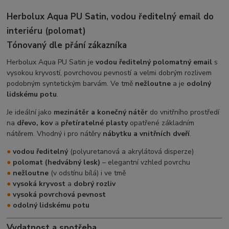
Herbolux Aqua PU Satin, vodou ředitelný email do
interiéru (polomat)
Tónovaný dle přání zákazníka
Herbolux Aqua PU Satin je
vodou ředitelný polomatný email
s
vysokou kryvostí, povrchovou pevností a velmi dobrým rozlivem
podobným syntetickým barvám. Ve tmě
nežloutne
a je
odolný
lidskému potu
.
Je ideální jako
mezinátěr a konečný nátěr
do vnitřního prostředí
na
dřevo, kov
a
přetíratelné plasty
opatřené základním
nátěrem. Vhodný i pro nátěry
nábytku a vnitřních dveří
.
●
vodou ředitelný
(polyuretanová a akrylátová disperze)
●
polomat (hedvábný lesk)
– elegantní vzhled povrchu
●
nežloutne
(v odstínu bílá) i ve tmě
●
vysoká kryvost
a
dobrý rozliv
●
vysoká povrchová pevnost
●
odolný lidskému potu
Vydatnost a spotřeba