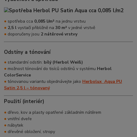
●
spotřeba cca
0,085 l/m²
na jednu vrstvu
●
2,5 l
vystačí přibližně na
30 m²
v jedné vrstvě
●
doporučeny jsou
2 nátěrové vrstvy
Odstíny a tónování
●
standardní odstín:
bílý (Herbol Weiß)
●
možnost tónování do tisíců odstínů v systému
Herbol
ColorService
●
tónovanou variantu objednávejte jako
Herbolux Aqua PU
Satin 2,5 l – tónovaný
Použití (interiér)
●
dřevo, kov a plasty opatřené základním nátěrem
●
vnitřní dveře
●
nábytek
●
dřevěné obložení, stropy