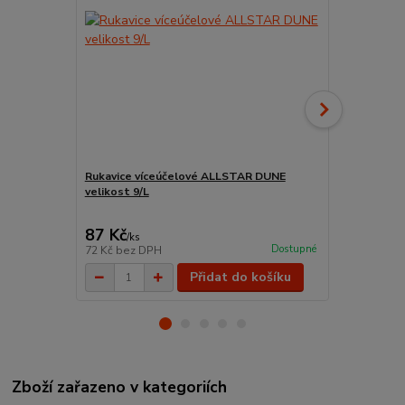
Rukavice víceúčelové ALLSTAR DUNE
velikost 9/L
Lakýrnický 
ředitelné ba
87 Kč
59 Kč
/
ks
/
ks
Dostupné
72 Kč
bez DPH
49 Kč
bez D
Přidat do košíku
Zboží zařazeno v kategoriích