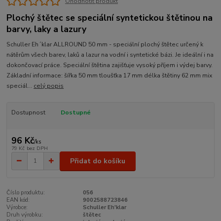
Ohodnotit produkt
Plochý štětec se speciální syntetickou štětinou na
barvy, laky a lazury
Schuller Eh´klar ALLROUND 50 mm - speciální plochý štětec určený k
nátěrům všech barev, laků a lazur na vodní i syntetické bázi. Je ideální i na
dokončovací práce. Speciální štětina zajišťuje vysoký příjem i výdej barvy.
Základní informace: šířka 50 mm tloušťka 17 mm délka štětiny 62 mm mix
speciál...
celý popis
Dostupnost
Dostupné
96 Kč
/
ks
79 Kč
bez DPH
Přidat do košíku
Číslo produktu:
056
EAN kód:
9002588723846
Výrobce:
Schuller Eh'klar
Druh výrobku:
štětec