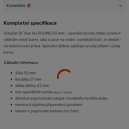
Komentáře
0
Kompletní specifikace
Schuller Eh´klar ALLROUND 50 mm - speciální plochý štětec určený k
nátěrům všech barev, laků a lazur na vodní i syntetické bázi. Je ideální i
na dokončovací práce. Speciální štětina zajišťuje vysoký příjem i výdej
barvy.
Základní informace:
šířka 50 mm
tloušťka 17 mm
délka štětiny 62 mm
mix speciálních syntetických štětin
dřevěná ergonomická rukojeť z kvalitního tvrdého buku
nerezová objímka připevněná sponkami
baleno v papírovém kartonu (viz foto)