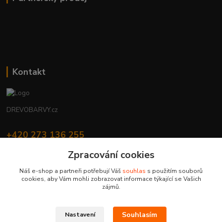
Kontakt
DREVOBARVY.cz
+420 273 136 255
Po - Čt: 8:00 - 17:00, Pá: 8:00 - 14:30
Zpracování cookies
info@drevobarvy.cz
Náš e-shop a partneři potřebují Váš
souhlas
s použitím souborů
cookies, aby Vám mohli zobrazovat informace týkající se Vašich
zájmů.
Souhlasím
Nastavení