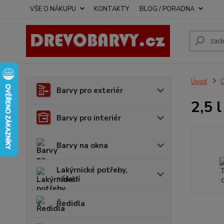
VŠE O NÁKUPU
KONTAKTY
BLOG / PORADNA
Úvod
O
Barvy pro exteriér
2,5 
Barvy pro interiér
Barvy na okna
Lakýrnické potřeby,
nářadí
Ředidla