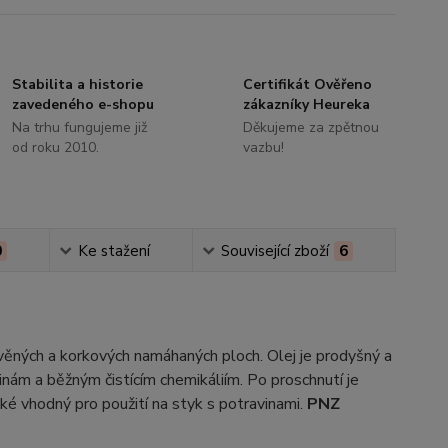
Stabilita a historie
Certifikát Ověřeno
zavedeného e-shopu
zákazníky Heureka
Na trhu fungujeme již
Děkujeme za zpětnou
od roku 2010.
vazbu!
0
Ke stažení
Související zboží
6
evěných a korkových namáhaných ploch. Olej je prodyšný a
inám a běžným čistícím chemikáliím. Po proschnutí je
ké vhodný pro použití na styk s potravinami.
PNZ