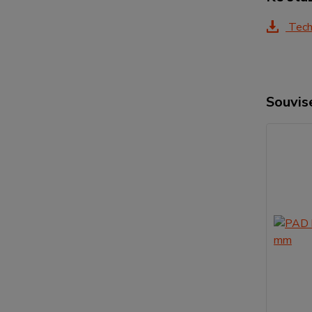
Techn
Souvise