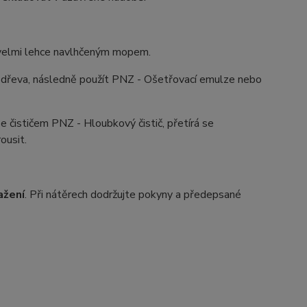
 velmi lehce navlhčeným mopem.
í dřeva, následně použít PNZ - Ošetřovací emulze nebo
e čističem PNZ - Hloubkový čistič, přetírá se
ousit.
ažení
. Při nátěrech dodržujte pokyny a předepsané