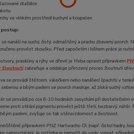
lazované dlaždice
akotu
rchy ve vlhkém prostředí kuchyní a koupelen
 postup:
 se nanáší na suchý, čistý, odmaštěný a prachu zbavený povrch. Na
ručeno provést zkoušku. Před započetím i během práce je nutné
otvory, praskliny a rýhy ve dřevě je třeba opravit přípravkem
PN
 žloutnutí
zabraňuje a oddaluje přirozený proces žloutnutí dřev
tva se provádí štětcem, válečkem nebo nanášecí špachtlí v tenk
 seberou a bílým padem se povrch masíruje, až získá suchý vzhle
ěr se provádí po cca 8-10 hodinách zasychání při dostatečném v
eme proti otírání pigmentu provést ještě třetí, bezbarvý, nátěr
 bílým padem, zvyšuje se tak otěruvzdornost a životnost.
znečištěné přípravkem PNZ Hartwachs-Öl (např. čisticí hadry, hou
ke samovznícení. Je potřeba je namočit do vody, vyprat, případn