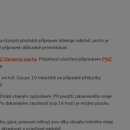
 různých plochách přípravek účinkuje odlišně, proto je
 přípravek důkladně promíchávat.
Z Opravná pasta
. Předchozí ošetření přípravkem
PNZ
a.
é vrstvě. Cca po 10 minutách se případné přebytky
d.
ětrání stejným způsobem. Při použití zabarveného oleje
. Po dokonalém zaschnutí (cca 24 hod.) je možno plochu
by, gáza, pracovní oděvy) jsou díky obsahu lněného oleje
ě skladovat v uzavřené nádobě.