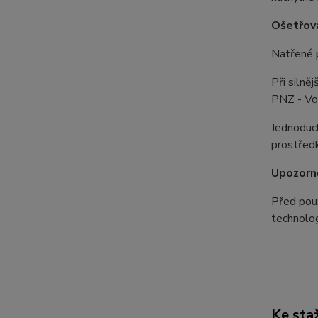
Ošetřová
Natřené 
Při silně
PNZ - Vos
Jednoduch
prostřed
Upozorně
Před použ
technolo
Ke sta