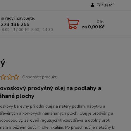
Přihlášení
 si rady? Zavolejte.
0
ks
 273 136 255
za
0,00 Kč
: 8:00 - 17:00, Pá: 8:00 - 14:30
ný
Ohodnotit produkt
ovoskový prodyšný olej na podlahy a
hané plochy
oskový barevný přírodní olej na nátěry podlah, nábytku a
 dřevěných a korkových namáhaných ploch. Olej je prodyšný a
odoodpudivý, zároveň regulující vlhkost dřeva a odolný proti
inám a běžným čistícím chemikáliím. Po proschnutí je netečný k