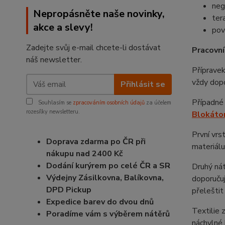
neg
Nepropásněte naše novinky,
ter
akce a slevy!
pov
Zadejte svůj e-mail chcete-li dostávat
Pracovní
náš newsletter.
Přípravek
vždy dopo
Přihlásit se
Případné 
Souhlasím se
zpracováním osobních údajů
za účelem
rozesílky newsletteru.
Blokátor
První vrs
Doprava zdarma po ČR při
materiálu
nákupu nad 2400 Kč
Dodání kurýrem po celé ČR a SR
Druhý nát
Výdejny Zásilkovna, Balíkovna,
doporučuj
DPD Pickup
přeleštit
Expedice barev do dvou dnů
Textilie 
Poradíme vám s výběrem nátěrů
náchylné 