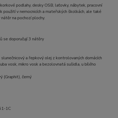
 korkové podlahy, desky OSB, laťovky, nábytek, pracovní
 k použití v nemocnicích a mateřských školkách, ale také
 nátěr na pochozí plochy.
ů se doporučují 3 nátěry
- slunečnicový a řepkový olej z kontrolovaných domácích
nauba vosk, mikro vosk a bezolovnatá sušidla, u bílého
vý (Graphit), černý
861-1C