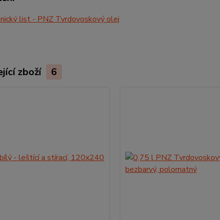
ický list - PNZ Tvrdovoskový olej
jící zboží
6