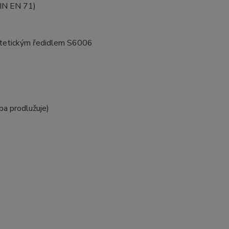
DIN EN 71)
yntetickým ředidlem S6006
ba prodlužuje)