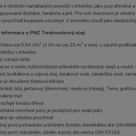
e k nátěrům namáhaných povrchů v interiéru, jako jsou dřevěné a
glazované dlaždice, terakota a jiné. Pro své vlastnosti je vhodný
 prostředí koupelen a kuchyní. V exteriéru slouží jako dodatečný
 informace o PNZ Tvrdovoskový olej:
2
2
třeba cca 0,04 l/m
(1 litr na cca 25 m
a více), u savých podklad
 nátěry v interiéru
í i strojní nátěr
ná se o směs zušlechtěných přírodních rostlinných olejů a vosků 
izní, bodlákový a sójový olej, šelakový vosk, candelilla vosk, car
je je obsažena titanová běloba
dstínů: bílý, jantarový (Bernstein), medový (Honig), Terra, grafito
vábný mat
razňuje kresbu dřeva
echává otevřené póry, je prodyšný pro vodní páry
dný do vlhkého prostředí
lný proti potravinám a běžným čistícím chemikáliím dle DIN 68
lný proti tekutinám, slinám a potu dle normy DIN 53160