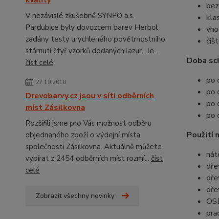
kvality
bez
V nezávislé zkušebně SYNPO a.s.
kla
Pardubice byly dovozcem barev Herbol
vho
zadány testy urychleného povětrnostního
čiš
stárnutí čtyř vzorků dodaných lazur. Je...
Doba sch
číst celé
po 
27.10.2018
po 
Drevobarvy.cz jsou v síti odběrních
po 
míst Zásilkovna
po 
Rozšířili jsme pro Vás možnost odběru
Použití n
objednaného zboží o výdejní místa
společnosti Zásilkovna. Aktuálně můžete
nát
vybírat z 2454 odběrních míst rozmí...
číst
dře
celé
dře
dře
Zobrazit všechny novinky
OSB
pra