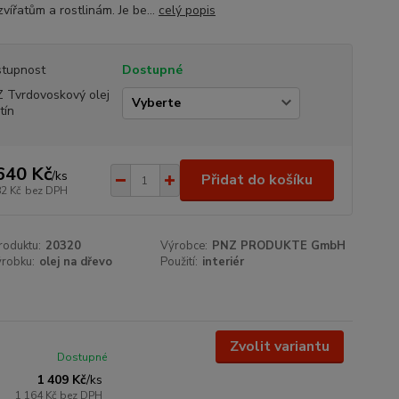
zvířatům a rostlinám. Je be...
celý popis
tupnost
Dostupné
 Tvrdovoskový olej
tín
640 Kč
/
ks
Přidat do košíku
82 Kč
bez DPH
roduktu:
20320
Výrobce:
PNZ PRODUKTE GmbH
ýrobku:
olej na dřevo
Použití:
interiér
Zvolit variantu
Dostupné
1 409 Kč
/
ks
1 164 Kč
bez DPH