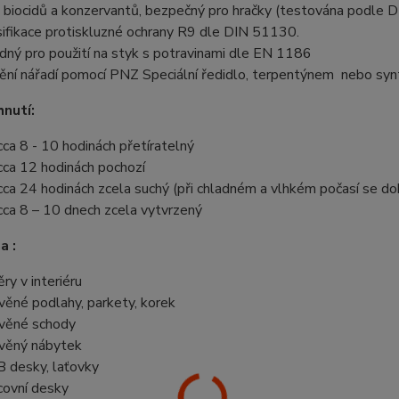
 biocidů a konzervantů, bezpečný pro hračky (testována podle 
sifikace protiskluzné ochrany R9 dle DIN 51130.
dný pro použití na styk s potravinami dle EN 1186
tění nářadí pomocí PNZ Speciální ředidlo, terpentýnem nebo s
nutí:
cca 8 - 10 hodinách přetíratelný
cca 12 hodinách pochozí
cca 24 hodinách zcela suchý (při chladném a vlhkém počasí se do
cca 8 – 10 dnech zcela vytvrzený
a :
ěry v interiéru
věné podlahy, parkety, korek
věné schody
věný nábytek
 desky, laťovky
covní desky