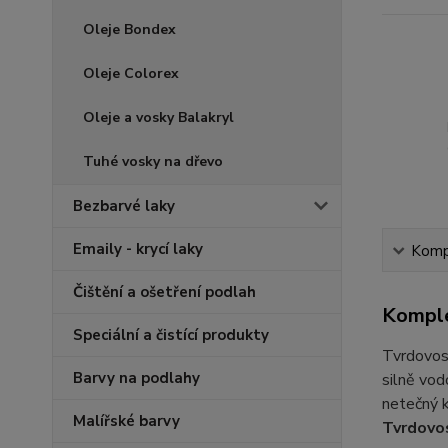
Oleje Bondex
Oleje Colorex
Oleje a vosky Balakryl
Tuhé vosky na dřevo
Bezbarvé laky
Emaily - krycí laky
Kompl
Čištění a ošetření podlah
Komple
Speciální a čistící produkty
Tvrdovosk
Barvy na podlahy
silně vod
netečný k
Malířské barvy
Tvrdovo