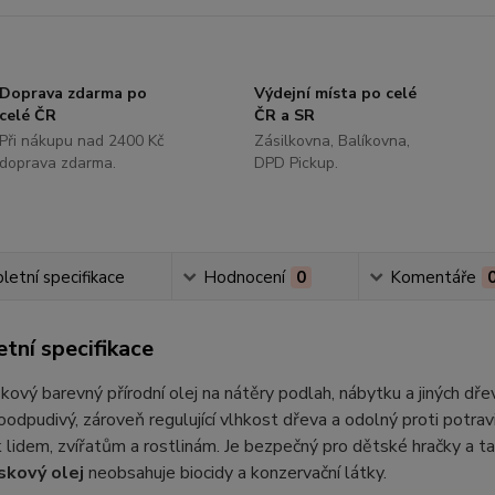
Doprava zdarma po
Výdejní místa po celé
celé ČR
ČR a SR
Při nákupu nad 2400 Kč
Zásilkovna, Balíkovna,
doprava zdarma.
DPD Pickup.
etní specifikace
Hodnocení
0
Komentáře
tní specifikace
ový barevný přírodní olej na nátěry podlah, nábytku a jiných dř
oodpudivý, zároveň regulující vlhkost dřeva a odolný proti potrav
 lidem, zvířatům a rostlinám. Je bezpečný pro dětské hračky a ta
skový olej
neobsahuje biocidy a konzervační látky.