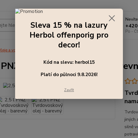
Nevíte
Sleva 15 % na lazury
Hledat
+420
Po - Čt
Herbol offenporig pro
decor!
leje a vosky
2,5 l PNZ Tvrdovoskový olej - barevný
Kód na slevu: herbol15
l PNZ Tvrdovoskový olej - barev
Platí do půlnoci 9.8.2026!
Zavřít
Tvrd
namá
Tvrdov
jiných
silně v
potrav