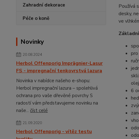
Zahradní dekorace
Používá s
desky, ne
Péče o koně
ve vlhkém
Základní
Novinky
spo
pro
20.08.2024
ručn
Herbol Offenporig Imprägnier-Lasur
jed
FS - impregnační tenkovrstvá lazura
skl
Novinka v nabídce našeho e-shopu:
ole
Herbol impregnační lazura – spolehlivá
6 o
ochrana pro vaše dřevěné povrchy S
hed
radostí vám představujeme novinku na
zvý
naše...
číst celé
zan
vho
21.09.2020
odo
Herbol Offenporig - vítěz testu
odo