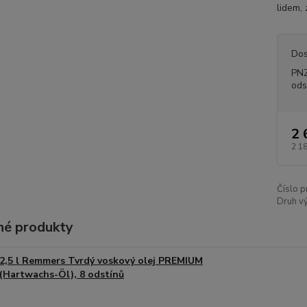
lidem, 
Dos
PNZ
ods
2 
2 1
Číslo p
Druh v
é produkty
2,5 l Remmers Tvrdý voskový olej PREMIUM
(Hartwachs-Öl), 8 odstínů