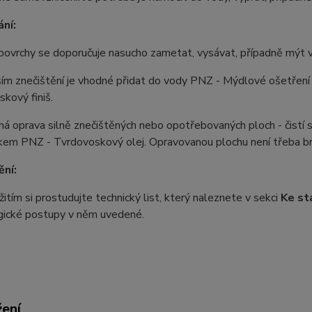
ní:
povrchy se doporučuje nasucho zametat, vysávat, případně mýt
jším znečištění je vhodné přidat do vody PNZ - Mýdlové ošetřen
kový finiš.
á oprava silně znečištěných nebo opotřebovaných ploch - čistí s
kem PNZ - Tvrdovoskový olej. Opravovanou plochu není třeba br
ní:
itím si prostudujte technický list, který naleznete v sekci
Ke st
gické postupy v něm uvedené.
žení