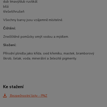
dub tmavý/dub rustikál
bílá
třešeň/hrušeň
Všechny barvy jsou vzájemně mísitelné.
Čištění:
Znečištěné pomůcky omýt vodou a mýdlem.
Složení:
Přírodní plnidla jako křída, oxid křemíku, mastek, bramborový
škrob, šelak, voda, minerální a železité pigmenty.
Ke stažení
Bezpečnostní listy - PNZ