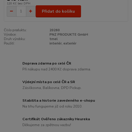
120 Kč
bez DPH
Přidat do košíku
Číslo produktu:
20260
Výrobce:
PNZ PRODUKTE GmbH
Druh výrobku:
tmel
Použití:
interiér, exteriér
Doprava zdarma po celé ČR
Při nákupu nad 2400 Kč doprava zdarma.
Výdejní místa po celé ČR a SR
Zásilkovna, Balíkovna, DPD Pickup.
Stabilita a historie zavedeného e-shopu
Na trhu fungujeme již od roku 2010.
Certifikát Ověřeno zákazníky Heureka
Děkujeme za zpětnou vazbu!