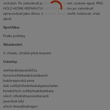
vrstvách. Po zatvrdnutí je přetíratelná lakem, voskem apod. PNZ-
HOLZ+KORK-REPARATUR-PASTE je možno po zatvrdnutí
opracovávat jako dřevo, tj. brousit, řezat, mořit, hoblovat, vrtat
apod.
Spotřeba:
Podle potřeby.
Skladování:
V chladu, chránit před mrazem
Odstíny:
smrk/jedle/jasan/bříza
borovice/limba/akácie/abachi
buk/oregonská pinie
dub světlý/střední/eukalyptus/ramin
korek/ořech světlý/teak/kambala
ořech střední/macore/meranti
javor/buk bílý
ořech tmavý/mahagon