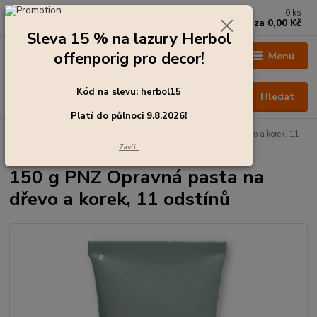
0
ks
+420 273 136 255
za
0,00 Kč
Po - Čt: 8:00 - 17:00, Pá: 8:00 - 14:30
Sleva 15 % na lazury Herbol
offenporig pro decor!
Menu
Kód na slevu: herbol15
Hledat
Platí do půlnoci 9.8.2026!
Úvod
Barvy pro exteriér
150 g PNZ Opravná pasta na dřevo a korek, 11
odstínů
Zavřít
150 g PNZ Opravná pasta na
dřevo a korek, 11 odstínů