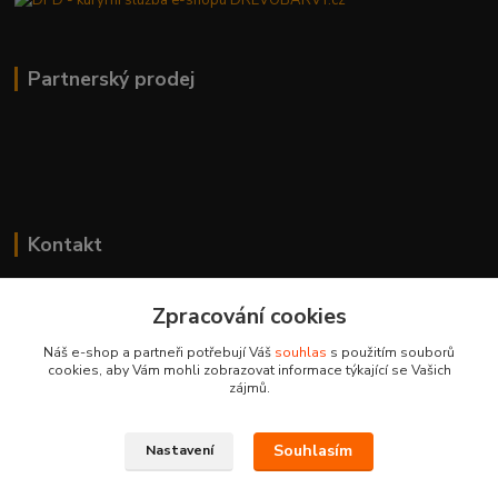
Partnerský prodej
Kontakt
Zpracování cookies
DREVOBARVY.cz
Náš e-shop a partneři potřebují Váš
souhlas
s použitím souborů
cookies, aby Vám mohli zobrazovat informace týkající se Vašich
+420 273 136 255
zájmů.
Po - Čt: 8:00 - 17:00, Pá: 8:00 - 14:30
Souhlasím
info@drevobarvy.cz
Nastavení