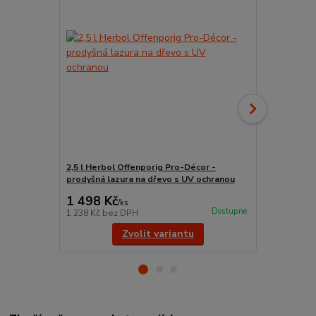
2,5 l Herbol Offenporig Pro-Décor -
prodyšná lazura na dřevo s UV ochranou
2,5 l Remme
1 498 Kč
1 195 Kč
/
ks
Dostupné
1 238 Kč
bez DPH
988 Kč
bez 
Zvolit variantu