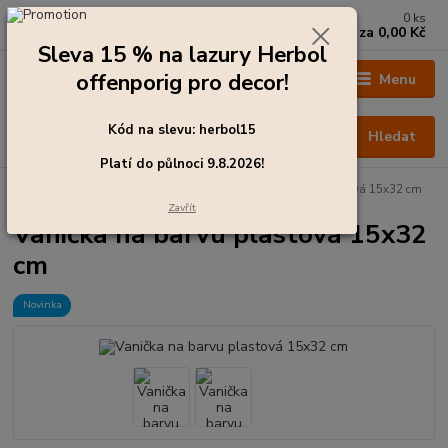
0
ks
+420 273 136 255
za
0,00 Kč
Po - Čt: 8:00 - 17:00, Pá: 8:00 - 14:30
Sleva 15 % na lazury Herbol
offenporig pro decor!
Menu
Kód na slevu: herbol15
Hledat
Platí do půlnoci 9.8.2026!
Úvod
Lakýrnické potřeby, nářadí
Vanička na barvu plastová 15x32 cm
Zavřít
Vanička na barvu plastová 15x32
cm
Novinka