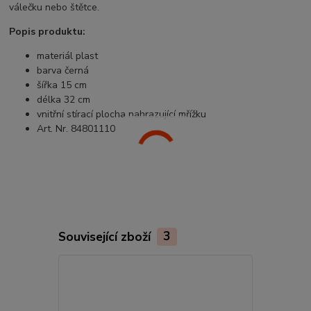
válečku nebo štětce.
Popis produktu:
materiál plast
barva černá
šířka 15 cm
délka 32 cm
vnitřní stírací plocha nahrazující mřížku
Art. Nr. 84801110
Související zboží
3
TOP produkt