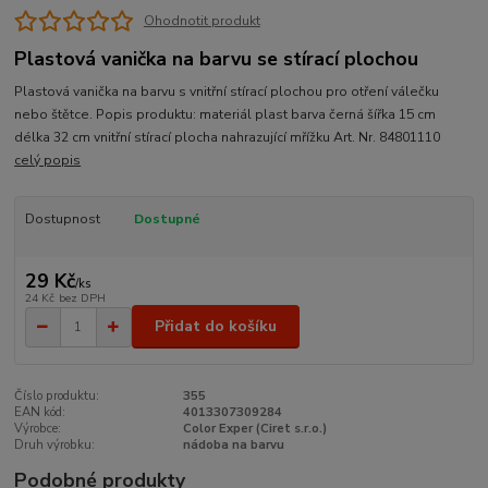
Ohodnotit produkt
Plastová vanička na barvu se stírací plochou
Plastová vanička na barvu s vnitřní stírací plochou pro otření válečku
nebo štětce. Popis produktu: materiál plast barva černá šířka 15 cm
délka 32 cm vnitřní stírací plocha nahrazující mřížku Art. Nr. 84801110
celý popis
Dostupnost
Dostupné
29 Kč
/
ks
24 Kč
bez DPH
Přidat do košíku
Číslo produktu:
355
EAN kód:
4013307309284
Výrobce:
Color Exper (Ciret s.r.o.)
Druh výrobku:
nádoba na barvu
Podobné produkty