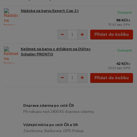
Nádoba na barvu Expert Cup 2 l
Dostupné
96 Kč
/
ks
79 Kč
bez DPH
Přidat do košíku
Kelímek na barvu s držákem na štětec
Dostupné
Schuller PRONTO
42 Kč
/
ks
35 Kč
bez DPH
Přidat do košíku
Doprava zdarma po celé ČR
Při nákupu nad 2400 Kč doprava zdarma.
Výdejní místa po celé ČR a SR
Zásilkovna, Balíkovna, DPD Pickup.