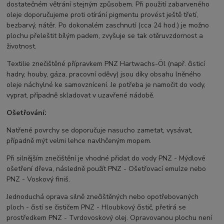
dostatečném větrání stejným způsobem. Při použití zabarveného
oleje doporučujeme proti otírání pigmentu provést ještě třetí,
bezbarvý, nátěr. Po dokonalém zaschnutí (cca 24 hod.) je možno
plochu přeleštit bílým padem, zvyšuje se tak otěruvzdornost a
životnost.
Textilie znečištěné přípravkem PNZ Hartwachs-Öl (např. čisticí
hadry, houby, gáza, pracovní oděvy) jsou díky obsahu lněného
oleje náchylné ke samovznícení. Je potřeba je namočit do vody,
vyprat, případně skladovat v uzavřené nádobě.
Ošetřování:
Natřené povrchy se doporučuje nasucho zametat, vysávat,
případně mýt velmi lehce navlhčeným mopem.
Při silnějším znečištění je vhodné přidat do vody PNZ - Mýdlové
ošetření dřeva, následně použít PNZ - Ošetřovací emulze nebo
PNZ - Voskový finiš.
Jednoduchá oprava silně znečištěných nebo opotřebovaných
ploch - čistí se čističem PNZ - Hloubkový čistič, přetírá se
prostředkem PNZ - Tvrdovoskový olej. Opravovanou plochu není