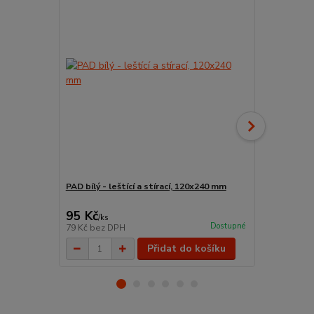
PAD bílý - leštící a stírací, 120x240 mm
Pad červený
95 Kč
95 Kč
/
ks
/
ks
Dostupné
79 Kč
bez DPH
79 Kč
bez D
Přidat do košíku