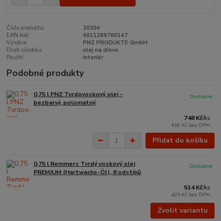
Číslo produktu:
20304
EAN kód:
4011289760147
Výrobce:
PNZ PRODUKTE GmbH
Druh výrobku:
olej na dřevo
Použití:
interiér
Podobné produkty
0,75 l PNZ Tvrdovoskový olej -
Dostupné
bezbarvý, polomatný
748 Kč
/
ks
618 Kč
bez DPH
Přidat do košíku
0,75 l Remmers Tvrdý voskový olej
Dostupné
PREMIUM (Hartwachs-Öl), 8 odstínů
514 Kč
/
ks
425 Kč
bez DPH
Zvolit variantu