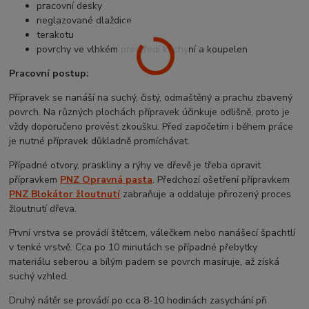
pracovní desky
neglazované dlaždice
terakotu
povrchy ve vlhkém prostředí kuchyní a koupelen
Pracovní postup:
Přípravek se nanáší na suchý, čistý, odmaštěný a prachu zbavený
povrch. Na různých plochách přípravek účinkuje odlišně, proto je
vždy doporučeno provést zkoušku. Před započetím i během práce
je nutné přípravek důkladně promíchávat.
Případné otvory, praskliny a rýhy ve dřevě je třeba opravit
přípravkem
PNZ Opravná pasta
. Předchozí ošetření přípravkem
PNZ Blokátor žloutnutí
zabraňuje a oddaluje přirozený proces
žloutnutí dřeva.
První vrstva se provádí štětcem, válečkem nebo nanášecí špachtlí
v tenké vrstvě. Cca po 10 minutách se případné přebytky
materiálu seberou a bílým padem se povrch masíruje, až získá
suchý vzhled.
Druhý nátěr se provádí po cca 8-10 hodinách zasychání při