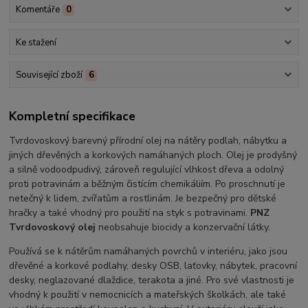
Komentáře
0
Ke stažení
Související zboží
6
Kompletní specifikace
Tvrdovoskový barevný přírodní olej na nátěry podlah, nábytku a
jiných dřevěných a korkových namáhaných ploch. Olej je prodyšný
a silně vodoodpudivý, zároveň regulující vlhkost dřeva a odolný
proti potravinám a běžným čistícím chemikáliím. Po proschnutí je
netečný k lidem, zvířatům a rostlinám. Je bezpečný pro dětské
hračky a také vhodný pro použití na styk s potravinami.
PNZ
Tvrdovoskový olej
neobsahuje biocidy a konzervační látky.
Používá se k nátěrům namáhaných povrchů v interiéru, jako jsou
dřevěné a korkové podlahy, desky OSB, laťovky, nábytek, pracovní
desky, neglazované dlaždice, terakota a jiné. Pro své vlastnosti je
vhodný k použití v nemocnicích a mateřských školkách, ale také