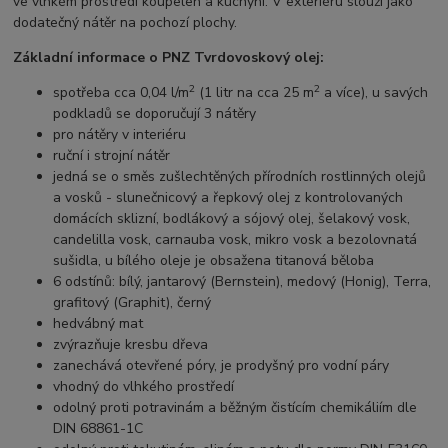
ve vlhkém prostředí koupelen a kuchyní. V exteriéru slouží jako
dodatečný nátěr na pochozí plochy.
Základní informace o PNZ Tvrdovoskový olej:
2
2
spotřeba cca 0,04 l/m
(1 litr na cca 25 m
a více), u savých
podkladů se doporučují 3 nátěry
pro nátěry v interiéru
ruční i strojní nátěr
jedná se o směs zušlechtěných přírodních rostlinných olejů
a vosků - slunečnicový a řepkový olej z kontrolovaných
domácích sklizní, bodlákový a sójový olej, šelakový vosk,
candelilla vosk, carnauba vosk, mikro vosk a bezolovnatá
sušidla, u bílého oleje je obsažena titanová běloba
6 odstínů: bílý, jantarový (Bernstein), medový (Honig), Terra,
grafitový (Graphit), černý
hedvábný mat
zvýrazňuje kresbu dřeva
zanechává otevřené póry, je prodyšný pro vodní páry
vhodný do vlhkého prostředí
odolný proti potravinám a běžným čistícím chemikáliím dle
DIN 68861-1C