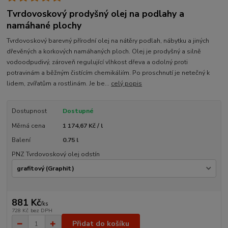
Tvrdovoskový prodyšný olej na podlahy a
namáhané plochy
Tvrdovoskový barevný přírodní olej na nátěry podlah, nábytku a jiných
dřevěných a korkových namáhaných ploch. Olej je prodyšný a silně
vodoodpudivý, zároveň regulující vlhkost dřeva a odolný proti
potravinám a běžným čistícím chemikáliím. Po proschnutí je netečný k
lidem, zvířatům a rostlinám. Je be...
celý popis
Dostupnost
Dostupné
Měrná cena
1 174,67 Kč / l
Balení
0.75 l
PNZ Tvrdovoskový olej odstín
881 Kč
/
ks
728 Kč
bez DPH
Přidat do košíku