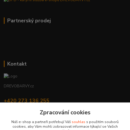
Partnerský prodej
Kontakt
DREVOBARVY.cz
+420 273 136 255
Po - Čt: 8:00 - 17:00, Pá: 8:00 - 14:30
Zpracování cookies
info@drevobarvy.cz
Náš e-shop a partneři potřebují Váš
souhlas
s použitím souborů
cookies, aby Vám mohli zobrazovat informace týkající se Vašich