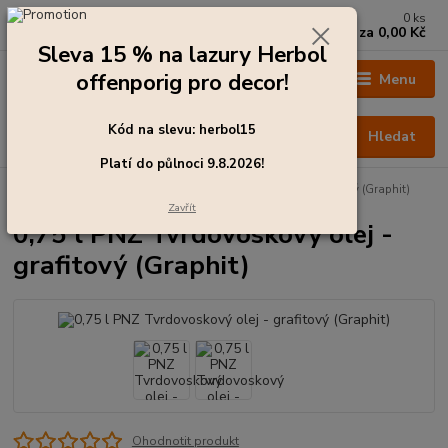
0
ks
+420 273 136 255
za
0,00 Kč
Po - Čt: 8:00 - 17:00, Pá: 8:00 - 14:30
Sleva 15 % na lazury Herbol
offenporig pro decor!
Menu
Kód na slevu: herbol15
Hledat
Platí do půlnoci 9.8.2026!
Úvod
Oleje a vosky
0,75 l PNZ Tvrdovoskový olej - grafitový (Graphit)
Zavřít
0,75 l PNZ Tvrdovoskový olej -
grafitový (Graphit)
Ohodnotit produkt