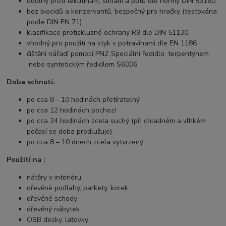
odolný proti tekutinám, slinám a potu dle normy DIN 53160
bez biocidů a konzervantů, bezpečný pro hračky (testována
podle DIN EN 71)
klasifikace protiskluzné ochrany R9 dle DIN 51130.
vhodný pro použití na styk s potravinami dle EN 1186
čištění nářadí pomocí PNZ Speciální ředidlo, terpentýnem
nebo syntetickým ředidlem S6006
Doba schnutí:
po cca 8 - 10 hodinách přetíratelný
po cca 12 hodinách pochozí
po cca 24 hodinách zcela suchý (při chladném a vlhkém
počasí se doba prodlužuje)
po cca 8 – 10 dnech zcela vytvrzený
Použití na :
nátěry v interiéru
dřevěné podlahy, parkety, korek
dřevěné schody
dřevěný nábytek
OSB desky, laťovky