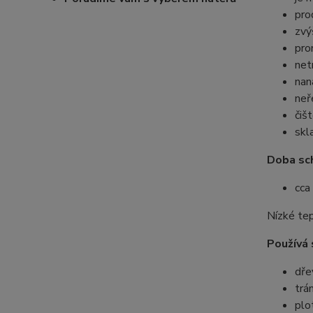
pro
zvý
pro
net
nan
neř
čiš
skl
Doba sch
cca
Nízké tep
Používá 
dře
trá
plo