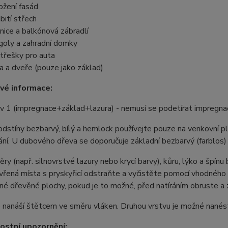
ožení fasád
bití střech
nice a balkónová zábradlí
goly a zahradní domky
střešky pro auta
a a dveře (pouze jako základ)
vé informace:
 v 1 (impregnace+základ+lazura) - nemusí se podetírat impregn
dstíny bezbarvý, bílý a hemlock používejte pouze na venkovní 
ání.
U dubového dřeva se doporučuje základní bezbarvý (farblos) 
ěry (např. silnovrstvé lazury nebo krycí barvy), kůru, lýko a špí
evřená místa s pryskyřicí odstraňte a vyčistěte pomocí vhodného
é dřevěné plochy, pokud je to možné, před natíráním obruste a 
 nanáší štětcem ve směru vláken. Druhou vrstvu je možné nanést 
stní upozornění: