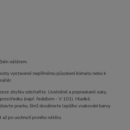
ačním nátěrem.
plochy vystavené nepřímému působení klimatu nebo k
nátěr.
nu beze zbytku odstraňte. Uvolněné a popraskané suky,
 prostředku (např. ředidlem - V 101). Hladké,
zbavte prachu, čímž dosáhnete lepšího vsakování barvy.
až po uschnutí prvního nátěru.