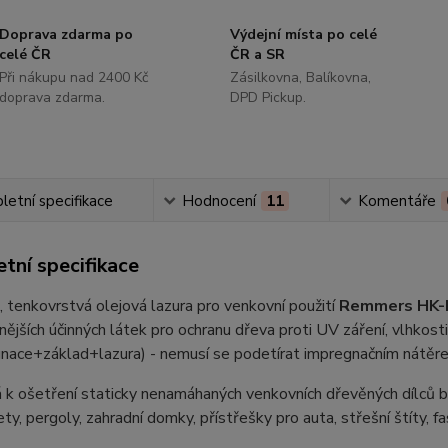
Doprava zdarma po
Výdejní místa po celé
celé ČR
ČR a SR
Při nákupu nad 2400 Kč
Zásilkovna, Balíkovna,
doprava zdarma.
DPD Pickup.
etní specifikace
Hodnocení
11
Komentáře
tní specifikace
 tenkovrstvá olejová lazura pro venkovní použití
Remmers HK-
ějších účinných látek pro ochranu dřeva proti UV záření, vlhkost
gnace+základ+lazura) - nemusí se podetírat impregnačním nátěr
 k ošetření staticky nenamáhaných venkovních dřevěných dílců be
ety, pergoly, zahradní domky, přístřešky pro auta, střešní štíty, fa