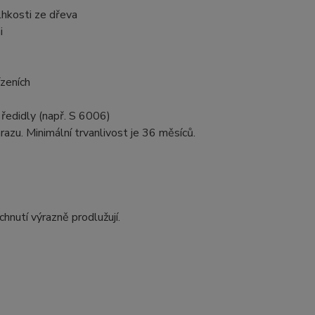
lhkosti ze dřeva
mi
zeních
ředidly (např. S 6006)
azu. Minimální trvanlivost je 36 měsíců.
nutí výrazně prodlužují.