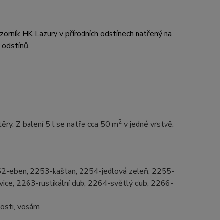
zorník HK Lazury v přírodních odstínech natřený na
h odstínů.
2
ěry. Z balení 5 l se natře cca 50 m
v jedné vrstvě.
252-eben, 2253-kaštan, 2254-jedlová zeleň, 2255-
ce, 2263-rustikální dub, 2264-světlý dub, 2266-
kosti, vosám