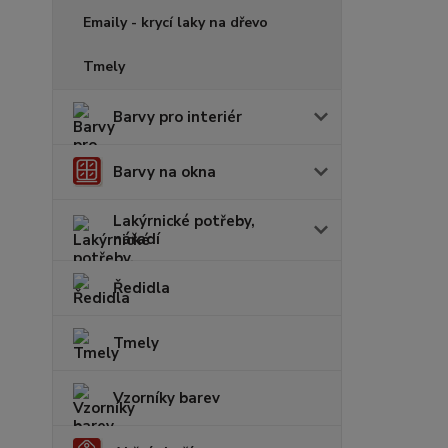
Emaily - krycí laky na dřevo
Tmely
Barvy pro interiér
Barvy na okna
Lakýrnické potřeby,
nářadí
Ředidla
Tmely
Vzorníky barev