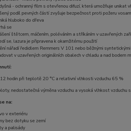
dyšná
- ochranný film s otevřenou difuzí, která umožňuje unikat v
šený podíl pevných částí zvyšuje bezpečnost proti požeru vosa
niká hluboko do dřeva
rhá se
ášení štětcem, máčením, poléváním a stříkáním v uzavřených zaří
edí se, lazura je připravena k okamžitému použití
tění nářadí ředidlem Remmers V 101 nebo běžnými syntetickými 
adovat v uzavřených originálních obalech v chladu a nad bodem mr
nutí:
 12 hodin při teplotě 20 °C a relativní vlhkosti vzduchu 65 %
loty, nedostatečná výměna vzduchu a vysoká vlhkost vzduchu sch
se na:
vo v exteriéru
my bez dotyku se zemí
ty a palisády