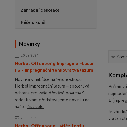
Zahradní dekorace
Péče o koně
Novinky
20.08.2024
Kompl
Herbol Offenporig Imprägnier-Lasur
FS - impregnační tenkovrstvá lazura
Komple
Novinka v nabídce našeho e-shopu:
Herbol impregnační lazura – spolehlivá
Prémiová,
ochrana pro vaše dřevěné povrchy S
nejmodern
radostí vám představujeme novinku na
1 (impre
naše...
číst celé
Je vhodná
vrata, rol
21.09.2020
Herbol Offenporig - vítěz testu