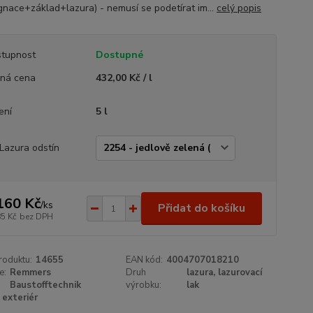
gnace+základ+lazura) - nemusí se podetírat im...
celý popis
tupnost
Dostupné
ná cena
432,00 Kč / l
ení
5 l
Lazura odstín
160 Kč
/
ks
Přidat do košíku
85 Kč
bez DPH
roduktu:
14655
EAN kód:
4004707018210
e:
Remmers
Druh
lazura, lazurovací
Baustofftechnik
výrobku:
lak
exteriér