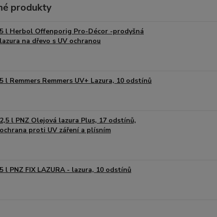
é produkty
5 l Herbol Offenporig Pro-Décor -prodyšná
lazura na dřevo s UV ochranou
5 l Remmers Remmers UV+ Lazura, 10 odstínů
2,5 l PNZ Olejová lazura Plus, 17 odstínů,
ochrana proti UV záření a plísním
5 l PNZ FIX LAZURA - lazura, 10 odstínů