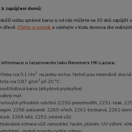
k k zapůjčení domů:
dušší volbu správné barvy si od nás můžete na 30 dnů zapůjčit v
m dřevě.
Půjčte si vzorník
a vybírejte v klidu domova dle reálnýc
 informace o lazurovacím laku Remmers HK-Lazura:
2
třeba cca 0,1 l/m
na jednu vrstvu. Nutné jsou minimálně dva nát
3
tota cca 0,87 g/cm
při 20 °C
pouštědlová barva (alkydová pryskyřice)
vábný mat
hotových přírodních odstínů (2250-pinie/modřín, 2251-teak, 2
agon, 2256-palisandr, 2260-ořech, 2261-bezbarvá, 2262-borovi
lock, 2268-bílá, 2292-zelená sůl)
tinásobná ochrana vůči zamodrání, řasám, plísním, UV-záření, vlh
hydrofobní - mokré povrchy rychle schnou