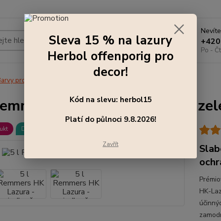
Nevíte
Sleva 15 % na lazury
Hledat
+420
Po - Čt
Herbol offenporig pro
decor!
arvy pro exteriér
5 l Remmers HK Lazura - jedlově zelená
Kód na slevu: herbol15
Remmers HK Lazura - jedlově zel
Platí do půlnoci 9.8.2026!
ukt
Doprava ZDARMA
Zavřít
Slab
ochr
Prémio
HK-Laz
účinnýc
zamodr