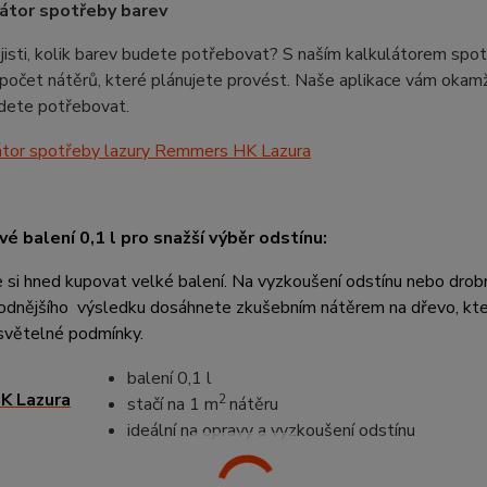
átor spotřeby barev
 jisti, kolik barev budete potřebovat? S naším kalkulátorem spot
a počet nátěrů, které plánujete provést. Naše aplikace vám okamži
udete potřebovat.
é balení 0,1 l pro snažší výběr odstínu:
si hned kupovat velké balení. Na vyzkoušení odstínu nebo drobn
dnějšího výsledku dosáhnete zkušebním nátěrem na dřevo, které
 světelné podmínky.
balení 0,1 l
2
stačí na 1 m
nátěru
ideální na opravy a vyzkoušení odstínu