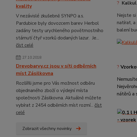
?
Kalkul
kvality
Nejste si
V nezávislé zkušebně SYNPO a.s.
natírat, 
Pardubice byly dovozcem barev Herbol
balení b
zadány testy urychleného povětrnostního
stárnutí čtyř vzorků dodaných lazur. Je...
číst celé
27.10.2018
Drevobarvy.cz jsou v síti odběrních
?
Vzorkov
míst Zásilkovna
Nemusíte 
Rozšířili jsme pro Vás možnost odběru
Nejvěroho
objednaného zboží o výdejní místa
nátěrů a
společnosti Zásilkovna. Aktuálně můžete
vybírat z 2454 odběrních míst rozmí...
číst
celé
Zobrazit všechny novinky