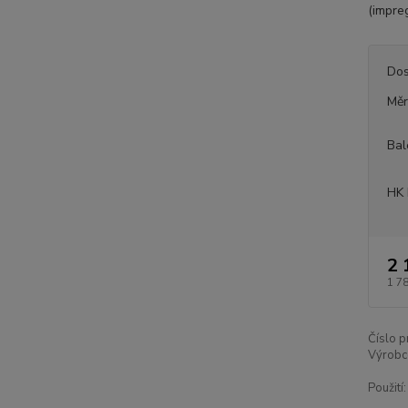
(impre
Dos
Měr
Bal
HK 
2 
1 7
Číslo p
Výrobc
Použití: