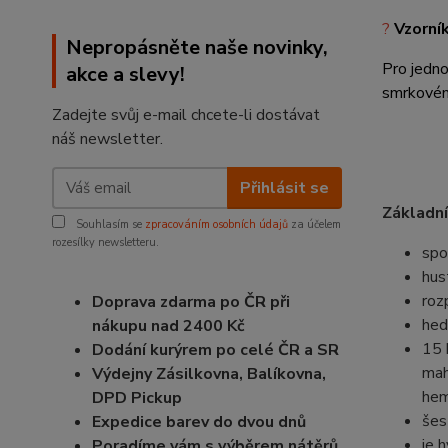
?
Vzorní
Nepropásněte naše novinky,
Pro jedno
akce a slevy!
smrkové
Zadejte svůj e-mail chcete-li dostávat
náš newsletter.
Přihlásit se
Základní
Souhlasím se
zpracováním osobních údajů
za účelem
rozesílky newsletteru.
spo
hus
roz
Doprava zdarma po ČR při
hed
nákupu nad 2400 Kč
15 
Dodání kurýrem po celé ČR a SR
mah
Výdejny Zásilkovna, Balíkovna,
hem
DPD Pickup
šes
Expedice barev do dvou dnů
je 
Poradíme vám s výběrem nátěrů