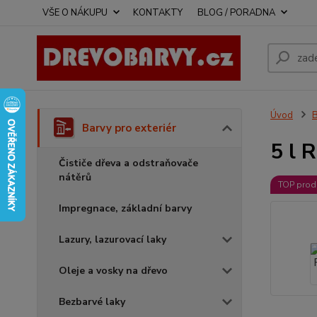
VŠE O NÁKUPU
KONTAKTY
BLOG / PORADNA
Úvod
B
Barvy pro exteriér
5 l 
Čističe dřeva a odstraňovače
nátěrů
TOP prod
Impregnace, základní barvy
Lazury, lazurovací laky
Oleje a vosky na dřevo
Bezbarvé laky