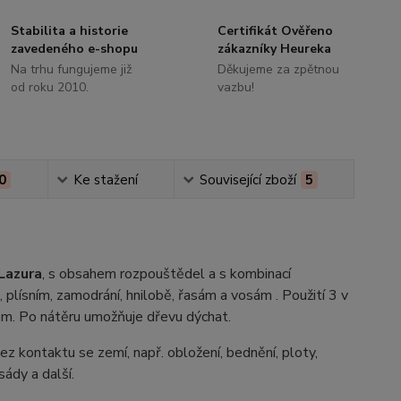
Stabilita a historie
Certifikát Ověřeno
zavedeného e-shopu
zákazníky Heureka
Na trhu fungujeme již
Děkujeme za zpětnou
od roku 2010.
vazbu!
0
Ke stažení
Související zboží
5
Lazura
, s obsahem rozpouštědel a s kombinací
i, plísním, zamodrání, hnilobě, řasám a vosám
. Použití 3 v
em. Po nátěru umožňuje dřevu dýchat.
z kontaktu se zemí, např. obložení, bednění, ploty,
sády a další.