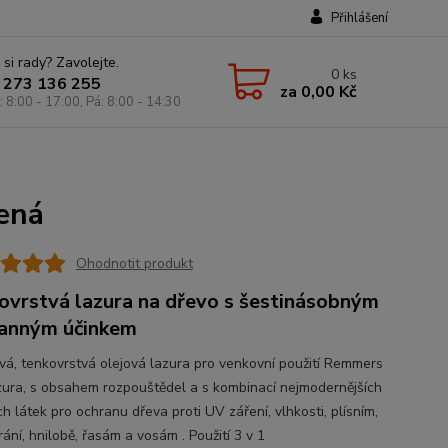
Přihlášení
 si rady? Zavolejte.
0
ks
 273 136 255
za
0,00 Kč
: 8:00 - 17:00, Pá: 8:00 - 14:30
ená
Ohodnotit produkt
ovrstvá lazura na dřevo s šestinásobným
anným účinkem
vá, tenkovrstvá olejová lazura pro venkovní použití Remmers
ura, s obsahem rozpouštědel a s kombinací nejmodernějších
h látek pro ochranu dřeva proti UV záření, vlhkosti, plísním,
ání, hnilobě, řasám a vosám . Použití 3 v 1