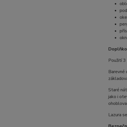
obl
pod
oke
per
pří
okn
Doplňko
Použití 3
Barevné o
základov
Staré nát
jako i ot
ohoblovan
Lazura se
Bezpečno