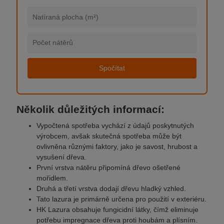
Spočítat
Několik důležitých informací:
Vypočtená spotřeba vychází z údajů poskytnutých
výrobcem, avšak skutečná spotřeba může být
ovlivněna různými faktory, jako je savost, hrubost a
vysušení dřeva.
První vrstva nátěru připomíná dřevo ošetřené
mořidlem.
Druhá a třetí vrstva dodají dřevu hladký vzhled.
Tato lazura je primárně určena pro použití v exteriéru.
HK Lazura obsahuje fungicidní látky, čímž eliminuje
potřebu impregnace dřeva proti houbám a plísním.