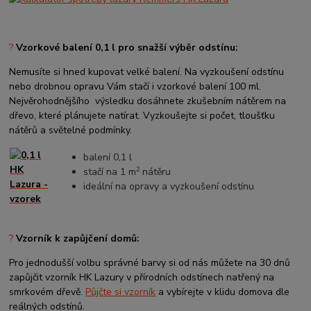
?
Vzorkové balení 0,1 l pro snažší výběr odstínu:
Nemusíte si hned kupovat velké balení. Na vyzkoušení odstínu
nebo drobnou opravu Vám stačí i vzorkové balení 100 ml.
Nejvěrohodnějšího výsledku dosáhnete zkušebním nátěrem na
dřevo, které plánujete natírat. Vyzkoušejte si počet, tloušťku
nátěrů a světelné podmínky.
balení 0,1 l
2
stačí na 1 m
nátěru
ideální na opravy a vyzkoušení odstínu
?
Vzorník k zapůjčení domů:
Pro jednodušší volbu správné barvy si od nás můžete na 30 dnů
zapůjčit vzorník HK Lazury v přírodních odstínech natřený na
smrkovém dřevě.
Půjčte si vzorník
a vybírejte v klidu domova dle
reálných odstínů.