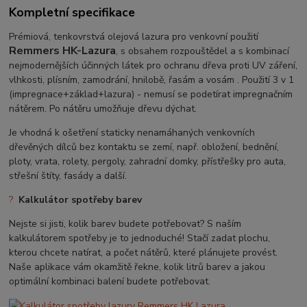
Kompletní specifikace
Prémiová, tenkovrstvá olejová lazura pro venkovní použití
Remmers HK-Lazura
, s obsahem rozpouštědel a s kombinací
nejmodernějších účinných látek pro ochranu dřeva proti UV záření,
vlhkosti, plísním, zamodrání, hnilobě, řasám a vosám
. Použití 3 v 1
(impregnace+základ+lazura) - nemusí se podetírat impregnačním
nátěrem. Po nátěru umožňuje dřevu dýchat.
Je vhodná k ošetření staticky nenamáhaných venkovních
dřevěných dílců bez kontaktu se zemí, např. obložení, bednění,
ploty, vrata, rolety, pergoly, zahradní domky, přístřešky pro auta,
střešní štíty, fasády a další.
?
Kalkulátor spotřeby barev
Nejste si jisti, kolik barev budete potřebovat? S naším
kalkulátorem spotřeby je to jednoduché! Stačí zadat plochu,
kterou chcete natírat, a počet nátěrů, které plánujete provést.
Naše aplikace vám okamžitě řekne, kolik litrů barev a jakou
optimální kombinaci balení budete potřebovat.