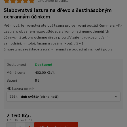
Ohodnotit produkt
Slabovrstvá lazura na dřevo s šestinásobným
ochranným účinkem
Prémiová, tenkovrstvá olejová lazura pro venkovní použití Remmers HK-
Lazura, s obsahem rozpouštědel a s kombinací nejmodernějších
účinných látek pro ochranu dřeva proti UV záření, vlhkosti, plísním,
zamodrání, hnilobě, řasám a vosám . Použití 3 v 1
(impregnace+základ+lazura) - nemusí se podetírat im...
celý popis
Dostupnost
Dostupné
Měrná cena
432,00 Kč / l
Balení
5 l
HK Lazura odstín
2 160 Kč
/
ks
1 785 Kč
bez DPH