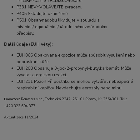
INFORMAČNÍ STŘEDISKO/lékaře.
P331 NEVYVOLÁVEJTE zvracení.
P405 Skladujte uzamčené.
P501 Obsah/nádobu likvidujte v souladu s
místními/regionálními/národními/mezinárodními
předpisy.
Další údaje (EUH věty):
EUH066 Opakovaná expozice může způsobit vysušení nebo
popraskání kůže.
EUH208 Obsahuje 3-jod-2-propynyl-butylkarbamát. Může
vyvolat alergickou reakci.
EUH211 Pozor! Při postřiku se mohou vytvářet nebezpečné
respirabilní kapičky. Nevdechujte aerosoly nebo mlhu.
Dovozce:
Remmers s.r.o., Technická 2247, 251 01 Říčany, IČ: 2564301, Tel.:
+420 323 604 877
Aktualizace 11/2024