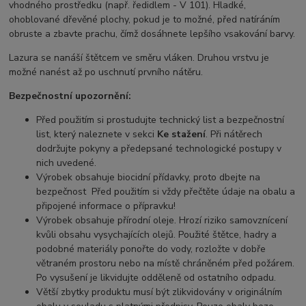
vhodného prostředku (např. ředidlem - V 101). Hladké,
ohoblované dřevěné plochy, pokud je to možné, před natíráním
obruste a zbavte prachu, čímž dosáhnete lepšího vsakování barvy.
Lazura se nanáší štětcem ve směru vláken. Druhou vrstvu je
možné nanést až po uschnutí prvního nátěru.
Bezpečnostní upozornění:
Před použitím si prostudujte technický list a bezpečnostní
list, který naleznete v sekci
Ke stažení
. Při nátěrech
dodržujte pokyny a předepsané technologické postupy v
nich uvedené.
Výrobek obsahuje biocidní přídavky, proto dbejte na
bezpečnost Před použitím si vždy přečtěte údaje na obalu a
připojené informace o přípravku!
Výrobek obsahuje přírodní oleje. Hrozí riziko samovznícení
kvůli obsahu vysychajících olejů. Použité štětce, hadry a
podobné materiály ponořte do vody, rozložte v dobře
větraném prostoru nebo na místě chráněném před požárem.
Po vysušení je likvidujte odděleně od ostatního odpadu.
Větší zbytky produktu musí být zlikvidovány v originálním