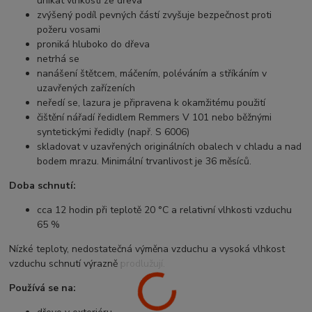
unikat vlhkosti ze dřeva
zvýšený podíl pevných částí zvyšuje bezpečnost proti
požeru vosami
proniká hluboko do dřeva
netrhá se
nanášení štětcem, máčením, poléváním a stříkáním v
uzavřených zařízeních
neředí se, lazura je připravena k okamžitému použití
čištění nářadí ředidlem Remmers V 101 nebo běžnými
syntetickými ředidly (např. S 6006)
skladovat v uzavřených originálních obalech v chladu a nad
bodem mrazu. Minimální trvanlivost je 36 měsíců.
Doba schnutí:
cca 12 hodin při teplotě 20 °C a relativní vlhkosti vzduchu
65 %
Nízké teploty, nedostatečná výměna vzduchu a vysoká vlhkost
vzduchu schnutí výrazně prodlužují.
Používá se na: