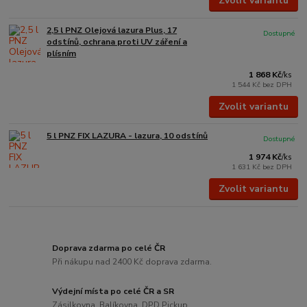
Zvolit variantu
2,5 l PNZ Olejová lazura Plus, 17
Dostupné
odstínů, ochrana proti UV záření a
plísním
1 868 Kč
/
ks
1 544 Kč
bez DPH
Zvolit variantu
5 l PNZ FIX LAZURA - lazura, 10 odstínů
Dostupné
1 974 Kč
/
ks
1 631 Kč
bez DPH
Zvolit variantu
Doprava zdarma po celé ČR
Při nákupu nad 2400 Kč doprava zdarma.
Výdejní místa po celé ČR a SR
Zásilkovna, Balíkovna, DPD Pickup.