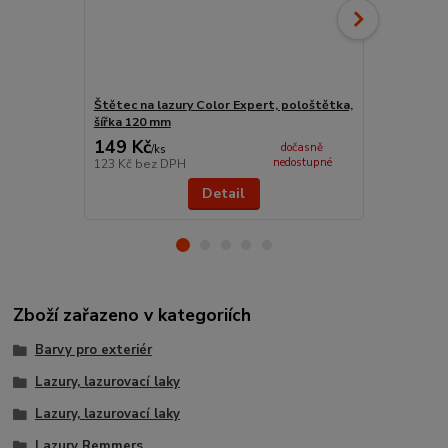
Štětec na lazury Color Expert, pološtětka,
Pyramidový s
šířka 120 mm
149 Kč
19 Kč
dočasně
/
ks
/
ks
nedostupné
123 Kč
bez DPH
16 Kč
bez D
Detail
Zboží zařazeno v kategoriích
Barvy pro exteriér
Lazury, lazurovací laky
Lazury, lazurovací laky
Lazury Remmers