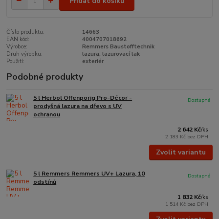
Přidat do košíku
Číslo produktu:
14663
EAN kód:
4004707018692
Výrobce:
Remmers Baustofftechnik
Druh výrobku:
lazura, lazurovací lak
Použití:
exteriér
Podobné produkty
5 l Herbol Offenporig Pro-Décor -
Dostupné
prodyšná lazura na dřevo s UV
ochranou
2 642 Kč
/
ks
2 183 Kč
bez DPH
Zvolit variantu
5 l Remmers Remmers UV+ Lazura, 10
Dostupné
odstínů
1 832 Kč
/
ks
1 514 Kč
bez DPH