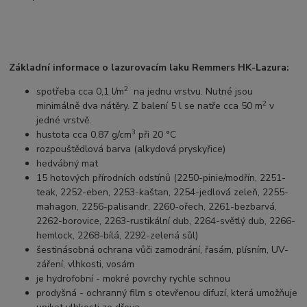
Základní informace o lazurovacím laku Remmers HK-Lazura:
2
spotřeba cca 0,1 l/m
na jednu vrstvu. Nutné jsou
2
minimálně dva nátěry. Z balení 5 l se natře cca 50 m
v
jedné vrstvě.
3
hustota cca 0,87 g/cm
při 20 °C
rozpouštědlová barva (alkydová pryskyřice)
hedvábný mat
15 hotových přírodních odstínů (2250-pinie/modřín, 2251-
teak, 2252-eben, 2253-kaštan, 2254-jedlová zeleň, 2255-
mahagon, 2256-palisandr, 2260-ořech, 2261-bezbarvá,
2262-borovice, 2263-rustikální dub, 2264-světlý dub, 2266-
hemlock, 2268-bílá, 2292-zelená sůl)
šestinásobná ochrana vůči zamodrání, řasám, plísním, UV-
záření, vlhkosti, vosám
je hydrofobní - mokré povrchy rychle schnou
prodyšná
- ochranný film s otevřenou difuzí, která umožňuje