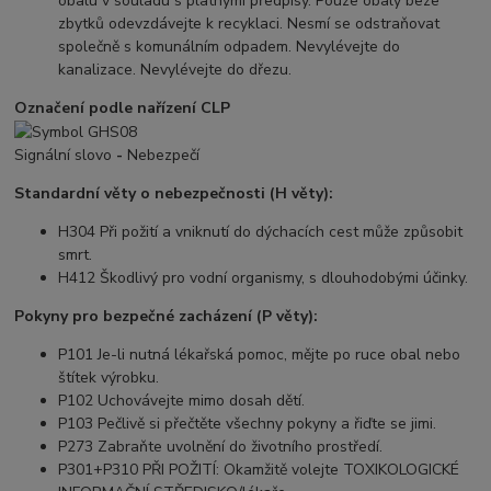
obalu v souladu s platnými předpisy. Pouze obaly beze
zbytků odevzdávejte k recyklaci. Nesmí se odstraňovat
společně s komunálním odpadem. Nevylévejte do
kanalizace. Nevylévejte do dřezu.
Označení podle nařízení CLP
Signální slovo
-
Nebezpečí
Standardní věty o nebezpečnosti (H věty):
H304 Při požití a vniknutí do dýchacích cest může způsobit
smrt.
H412 Škodlivý pro vodní organismy, s dlouhodobými účinky.
Pokyny pro bezpečné zacházení (P věty):
P101 Je-li nutná lékařská pomoc, mějte po ruce obal nebo
štítek výrobku.
P102 Uchovávejte mimo dosah dětí.
P103 Pečlivě si přečtěte všechny pokyny a řiďte se jimi.
P273 Zabraňte uvolnění do životního prostředí.
P301+P310 PŘI POŽITÍ: Okamžitě volejte TOXIKOLOGICKÉ