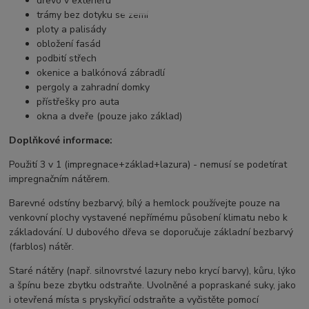
dřevo v exteriéru
trámy bez dotyku se zemí
ploty a palisády
obložení fasád
podbití střech
okenice a balkónová zábradlí
pergoly a zahradní domky
přístřešky pro auta
okna a dveře (pouze jako základ)
Doplňkové informace:
Použití 3 v 1 (impregnace+základ+lazura) - nemusí se podetírat
impregnačním nátěrem.
Barevné odstíny bezbarvý, bílý a hemlock používejte pouze na
venkovní plochy vystavené nepřímému působení klimatu nebo k
základování.
U dubového dřeva se doporučuje základní bezbarvý
(farblos) nátěr.
Staré nátěry (např. silnovrstvé lazury nebo krycí barvy), kůru, lýko
a špínu beze zbytku odstraňte. Uvolněné a popraskané suky, jako
i otevřená místa s pryskyřicí odstraňte a vyčistěte pomocí