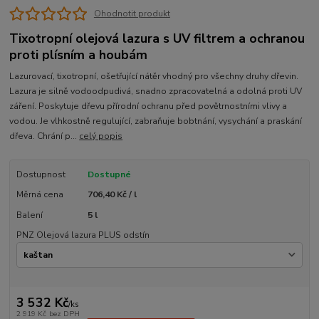
Ohodnotit produkt
Tixotropní olejová lazura s UV filtrem a ochranou
proti plísním a houbám
Lazurovací, tixotropní, ošetřující nátěr vhodný pro všechny druhy dřevin.
Lazura je silně vodoodpudivá, snadno zpracovatelná a odolná proti UV
záření. Poskytuje dřevu přírodní ochranu před povětrnostními vlivy a
vodou. Je vlhkostně regulující, zabraňuje bobtnání, vysychání a praskání
dřeva. Chrání p...
celý popis
Dostupnost
Dostupné
Měrná cena
706,40 Kč / l
Balení
5 l
PNZ Olejová lazura PLUS odstín
3 532 Kč
/
ks
2 919 Kč
bez DPH