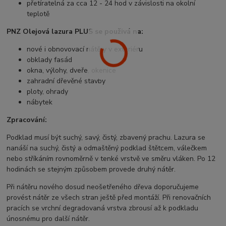
přetíratelná za cca 12 - 24 hod v závislosti na okolní
teplotě
PNZ Olejová lazura PLUS se použivá na:
nové i obnovovací nátěry v exteriéru
obklady fasád
okna, výlohy, dveře, okenice
zahradní dřevěné stavby
ploty, ohrady
nábytek
Zpracování:
Podklad musí být suchý, savý, čistý, zbavený prachu. Lazura se
nanáší na suchý, čistý a odmaštěný podklad štětcem, válečkem
nebo stříkáním rovnoměrně v tenké vrstvě ve směru vláken. Po 12
hodinách se stejným způsobem provede druhý nátěr.
Při nátěru nového dosud neošetřeného dřeva doporučujeme
provést nátěr ze všech stran ještě před montáží. Při renovačních
pracích se vrchní degradovaná vrstva zbrousí až k podkladu
únosnému pro další nátěr.