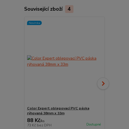
Související zboží
4
Novinka
Color Expert oblepovací PVC páska
Nádoba na b
rýhovaná 38mm x 33m
88 Kč
96 Kč
/
ks
/
ks
Dostupné
73 Kč
bez DPH
79 Kč
bez D