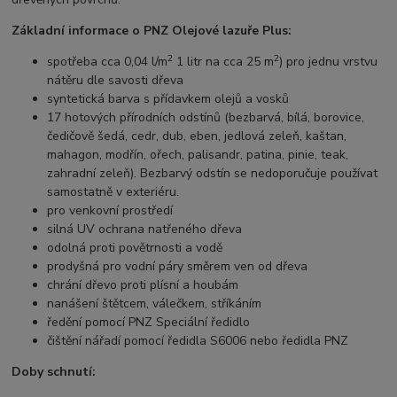
Základní informace o PNZ Olejové lazuře Plus:
2
2
spotřeba cca 0,04 l/m
1 litr na cca 25 m
) pro jednu vrstvu
nátěru dle savosti dřeva
syntetická barva s přídavkem olejů a vosků
17 hotových přírodních odstínů (bezbarvá, bílá, borovice,
čedičově šedá, cedr, dub, eben, jedlová zeleň, kaštan,
mahagon, modřín, ořech, palisandr, patina, pinie, teak,
zahradní zeleň). Bezbarvý odstín se nedoporučuje používat
samostatně v exteriéru.
pro venkovní prostředí
silná UV ochrana natřeného dřeva
odolná proti povětrnosti a vodě
prodyšná pro vodní páry směrem ven od dřeva
chrání dřevo proti plísní a houbám
nanášení štětcem, válečkem, stříkáním
ředění pomocí PNZ Speciální ředidlo
čištění nářadí pomocí ředidla S6006 nebo ředidla PNZ
Doby schnutí: