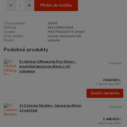
Přidat do košíku
Číslo produktu:
30540
EAN kód:
4011289552506
Výrobce:
PNZ PRODUKTE GmbH
Druh výrobku:
lazura, lazurovací lak
Použití:
exteriér
Podobné produkty
5 l Herbol Offenporig Pro-Décor -
Dostupné
prodyšná lazura na dřevo s UV
ochranou
2 642 Kč
/
ks
2 183 Kč
bez DPH
Zvolit variantu
3 l Colorex Norden - lazura na dřevo,
Dostupné
13 odstínů
1 045 Kč
/
ks
864 Kč
bez DPH