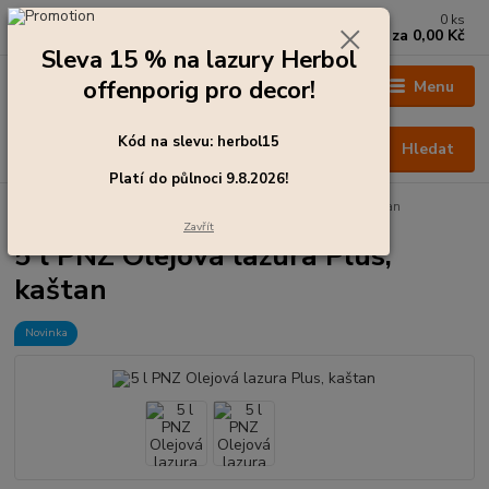
0
ks
+420 273 136 255
za
0,00 Kč
Po - Čt: 8:00 - 17:00, Pá: 8:00 - 14:30
Sleva 15 % na lazury Herbol
offenporig pro decor!
Menu
Kód na slevu: herbol15
Hledat
Platí do půlnoci 9.8.2026!
Úvod
Barvy pro exteriér
5 l PNZ Olejová lazura Plus, kaštan
Zavřít
5 l PNZ Olejová lazura Plus,
kaštan
Novinka