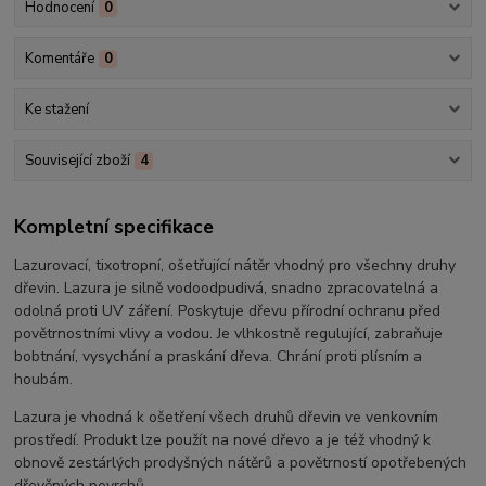
Hodnocení
0
Komentáře
0
Ke stažení
Související zboží
4
Kompletní specifikace
Lazurovací, tixotropní, ošetřující nátěr vhodný pro všechny druhy
dřevin. Lazura je silně vodoodpudivá, snadno zpracovatelná a
odolná proti UV záření. Poskytuje dřevu přírodní ochranu před
povětrnostními vlivy a vodou. Je vlhkostně regulující, zabraňuje
bobtnání, vysychání a praskání dřeva. Chrání proti plísním a
houbám.
Lazura je vhodná k ošetření všech druhů dřevin ve venkovním
prostředí. Produkt lze použít na nové dřevo a je též vhodný k
obnově zestárlých prodyšných nátěrů a povětrností opotřebených
dřevěných povrchů.