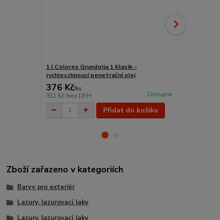
1 l Colorex Grundolja 1 Klasik -
0,75 l Remm
rychleschnoucí penetrační olej
řezů (extra)
376 Kč
605 Kč
/
ks
/
ks
Dostupné
311 Kč
bez DPH
500 Kč
bez 
Přidat do košíku
Zboží zařazeno v kategoriích
Barvy pro exteriér
Lazury, lazurovací laky
Lazury, lazurovací laky