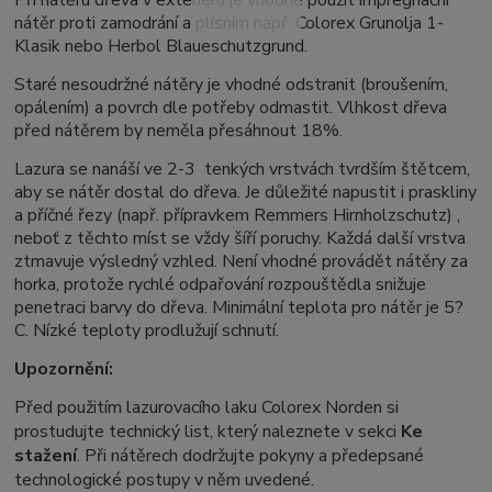
nátěr proti zamodrání a plísním např. Colorex Grunolja 1-
Klasik nebo Herbol Blaueschutzgrund.
Staré nesoudržné nátěry je vhodné odstranit (broušením,
opálením) a povrch dle potřeby odmastit. Vlhkost dřeva
před nátěrem by neměla přesáhnout 18%.
Lazura se nanáší ve 2-3 tenkých vrstvách tvrdším štětcem,
aby se nátěr dostal do dřeva. Je důležité napustit i praskliny
a příčné řezy (např. přípravkem Remmers Hirnholzschutz) ,
neboť z těchto míst se vždy šíří poruchy. Každá další vrstva
ztmavuje výsledný vzhled. Není vhodné provádět nátěry za
horka, protože rychlé odpařování rozpouštědla snižuje
penetraci barvy do dřeva. Minimální teplota pro nátěr je 5?
C. Nízké teploty prodlužují schnutí.
Upozornění:
Před použitím lazurovacího laku Colorex Norden si
prostudujte technický list, který naleznete v sekci
Ke
stažení
. Při nátěrech dodržujte pokyny a předepsané
technologické postupy v něm uvedené.