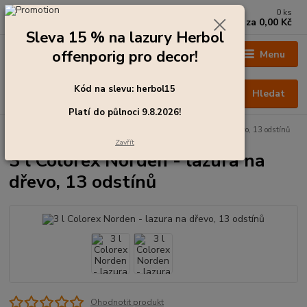
0
ks
+420 273 136 255
za
0,00 Kč
Po - Čt: 8:00 - 17:00, Pá: 8:00 - 14:30
Sleva 15 % na lazury Herbol
offenporig pro decor!
Menu
Kód na slevu: herbol15
Hledat
Platí do půlnoci 9.8.2026!
Úvod
Barvy pro exteriér
3 l Colorex Norden - lazura na dřevo, 13 odstínů
Zavřít
3 l Colorex Norden - lazura na
dřevo, 13 odstínů
Ohodnotit produkt