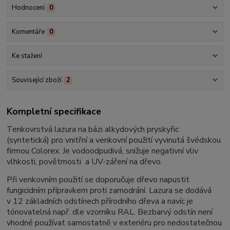
Hodnocení
0
Komentáře
0
Ke stažení
Související zboží
2
Kompletní specifikace
Tenkovrstvá lazura na bázi alkydových pryskyřic
(syntetická) pro vnitřní a venkovní použití vyvinutá švédskou
firmou Colorex. Je vodoodpudivá, snižuje negativní vliv
vlhkosti, povětrnosti a UV-záření na dřevo.
Při venkovním použití se doporučuje dřevo napustit
fungicidním přípravkem proti zamodrání. Lazura se dodává
v 12 základních odstínech přírodního dřeva a navíc je
tónovatelná např. dle vzorníku RAL. Bezbarvý odstín není
vhodné používat samostatně v exteriéru pro nedostatečnou