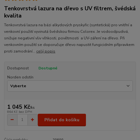
Tenkovrstvá lazura na dřevo s UV filtrem, švédská
kvalita
Tenkovrstvá lazura na bázi alkydových pryskyřic (syntetická) pro vnitřní a
venkovní použití vyvinutá švédskou firmou Colorex. Je vodoodpudivá,
snižuje negativní vliv vlhkosti, povětrnosti a UV-záření na dřevo. Při
venkovním použití se doporučuje dřevo napustit fungicidním přípravkem
proti zamodrání...
celý popis
Dostupnost
Dostupné
Norden odstín
1 045 Kč
/
ks
864 Kč
bez DPH
Přidat do košíku
Číslo produktu:
20600