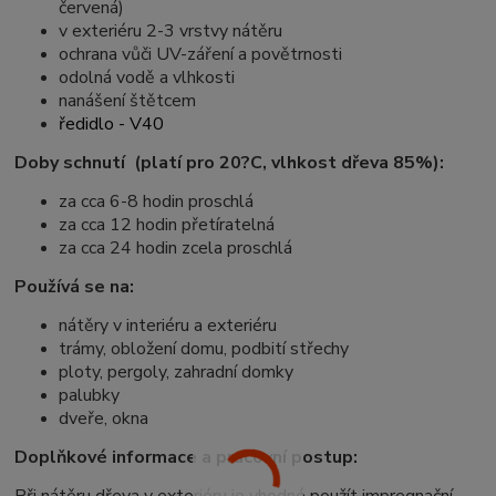
červená)
v exteriéru 2-3 vrstvy nátěru
ochrana vůči UV-záření a povětrnosti
odolná vodě a vlhkosti
nanášení štětcem
ředidlo - V40
Doby schnutí (platí pro 20?C, vlhkost dřeva 85%):
za cca 6-8 hodin proschlá
za cca 12 hodin přetíratelná
za cca 24 hodin zcela proschlá
Používá se na:
nátěry v interiéru a exteriéru
trámy, obložení domu, podbití střechy
ploty, pergoly, zahradní domky
palubky
dveře, okna
Doplňkové informace a pracovní postup:
Při nátěru dřeva v exteriéru je vhodné použít impregnační