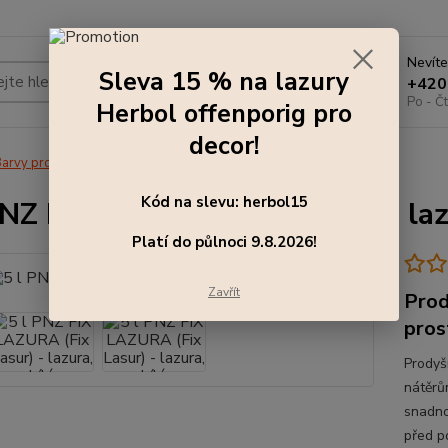
Nevíte
Sleva 15 % na lazury
Hledat
+420
Po - Čt
Herbol offenporig pro
decor!
arvy pro exteriér
5 l PNZ FIX LAZURA (Fix Lasur) - lazura, bílá
Kód na slevu: herbol15
PNZ FIX LAZURA (Fix Lasur) - laz
Platí do půlnoci 9.8.2026!
Zavřít
Prod
pros
Prodyš
nátěrů
snadno
před po