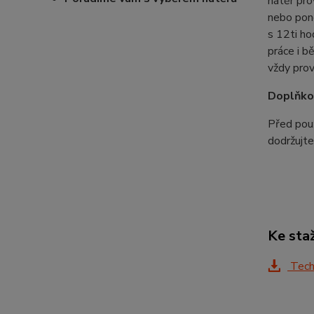
nátěr pro
nebo pono
s 12ti ho
práce i b
vždy prov
Doplňko
Před použ
dodržujt
Ke sta
Techn