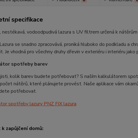
tní specifikace
 nestékavá, vodoodpudivá lazura s UV filtrem určená k nátěrům 
azura se snadno zpracovává, proniká hluboko do podkladu a chrá
it. Je vhodná pro všechny druhy dřevin v exteriéru i interiéru jako
átor spotřeby barev
 jisti, kolik barev budete potřebovat? S naším kalkulátorem spot
a počet nátěrů, které plánujete provést. Naše aplikace vám okamži
udete potřebovat.
k k zapůjčení domů: