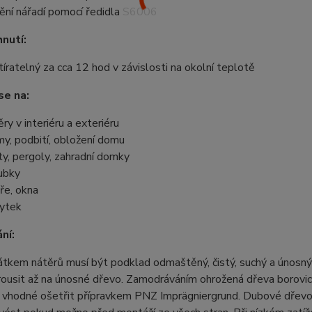
tění nářadí pomocí ředidla S6006
nutí:
tíratelný za cca 12 hod v závislosti na okolní teplotě
se na:
ěry v interiéru a exteriéru
my, podbití, obložení domu
ty, pergoly, zahradní domky
ubky
ře, okna
ytek
ní:
tkem nátěrů musí být podklad odmaštěný, čistý, suchý a únosný 
ousit až na únosné dřevo. Zamodráváním ohrožená dřeva borovic
 vhodné ošetřit přípravkem PNZ Imprägniergrund. Dubové dřevo v