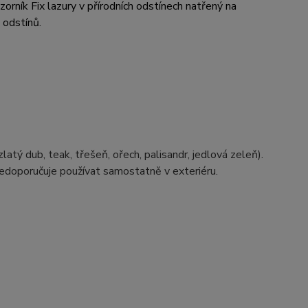
orník Fix lazury v přírodních odstínech natřený na
h odstínů.
zlatý dub, teak, třešeň, ořech, palisandr, jedlová zeleň).
nedoporučuje používat samostatně v exteriéru.