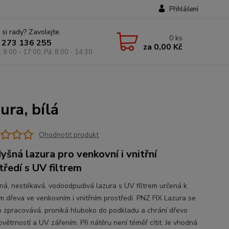
Přihlášení
 si rady? Zavolejte.
0
ks
 273 136 255
za
0,00 Kč
: 8:00 - 17:00, Pá: 8:00 - 14:30
ura, bílá
Ohodnotit produkt
yšná lazura pro venkovní i vnitřní
tředí s UV filtrem
ná, nestékavá, vodoodpudivá lazura s UV filtrem určená k
m dřeva ve venkovním i vnitřním prostředí. PNZ FIX Lazura se
 zpracovává, proniká hluboko do podkladu a chrání dřevo
větrností a UV zářením. Při nátěru není téměř cítit. Je vhodná