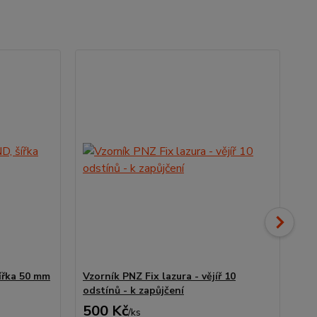
ířka 50 mm
Vzorník PNZ Fix lazura - vějíř 10
2,5
odstínů - k zapůjčení
od
500 Kč
1 
/
ks