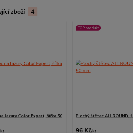
jící zboží
4
TOP produkt
a lazury Color Expert, šířka 50
Plochý štětec ALLROUND, š
96 Kč
/
ks
/
ks