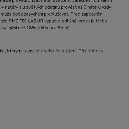
ní se provádí 3 krát nátěr štětcem, válečkem, stříkáním
4 nátěry a u světlých odstínů provést až 5 nátěrů vždy
e může doba zasychání prodlužovat. Před započetím
 může PNZ FIX-LAZUR vypadat odlišně, proto je třeba
dřeva nižší než 18% v hloubce 5mm).
st, který naleznete v sekci Ke stažení. Při nátěrech