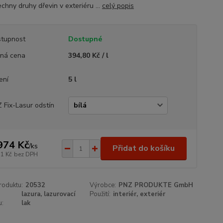
chny druhy dřevin v exteriéru ...
celý popis
tupnost
Dostupné
ná cena
394,80 Kč / l
ení
5 l
 Fix-Lasur odstín
974 Kč
/
ks
Přidat do košíku
31 Kč
bez DPH
roduktu:
20532
Výrobce:
PNZ PRODUKTE GmbH
lazura, lazurovací
Použití:
interiér, exteriér
u:
lak