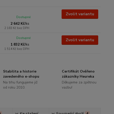
Zvolit variantu
Dostupné
2 642 Kč
/
ks
2 183 Kč
bez DPH
Dostupné
Zvolit variantu
1 832 Kč
/
ks
1 514 Kč
bez DPH
Stabilita a historie
Certifikát Ověřeno
zavedeného e-shopu
zákazníky Heureka
Na trhu fungujeme již
Děkujeme za zpětnou
od roku 2010.
vazbu!
0
Ke stažení
Související zboží
4