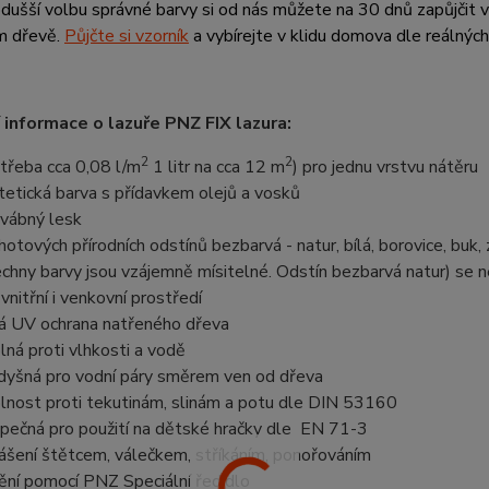
dušší volbu správné barvy si od nás můžete na 30 dnů zapůjčit vz
m dřevě.
Půjčte si vzorník
a vybírejte v klidu domova dle reálnýc
 informace o lazuře PNZ FIX lazura:
2
2
třeba cca 0,08 l/m
1 litr na cca 12 m
) pro jednu vrstvu nátěru
tetická barva s přídavkem olejů a vosků
vábný lesk
hotových přírodních odstínů bezbarvá - natur, bílá, borovice, buk, 
chny barvy jsou vzájemně mísitelné. Odstín bezbarvá natur) se 
 vnitřní i venkovní prostředí
ná UV ochrana natřeného dřeva
lná proti vlhkosti a vodě
dyšná pro vodní páry směrem ven od dřeva
lnost proti tekutinám, slinám a potu dle DIN 53160
pečná pro použití na dětské hračky dle EN 71-3
ášení štětcem, válečkem, stříkáním, ponořováním
ění pomocí PNZ Speciální ředidlo