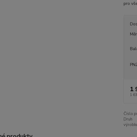
pro vše
Dos
Měr
Bal
PNZ
1 
1 6
Číslo p
Druh
výrobk
é produkty