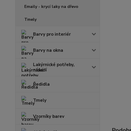
Emaily - krycí laky na dřevo
Tmely
Barvy pro interiér
Barvy na okna
Lakýrnické potřeby,
nářadí
Ředidla
Tmely
Vzorníky barev
Podobn