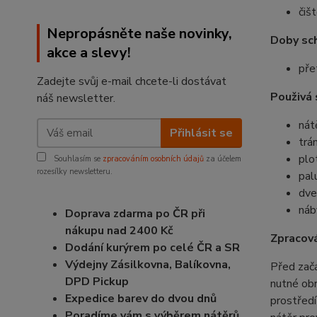
čiš
Nepropásněte naše novinky,
Doby sch
akce a slevy!
pře
Zadejte svůj e-mail chcete-li dostávat
Použivá 
náš newsletter.
nát
Přihlásit se
trá
plo
Souhlasím se
zpracováním osobních údajů
za účelem
rozesílky newsletteru.
pal
dve
náb
Doprava zdarma po ČR při
nákupu nad 2400 Kč
Zpracová
Dodání kurýrem po celé ČR a SR
Výdejny Zásilkovna, Balíkovna,
Před začá
DPD Pickup
nutné obr
Expedice barev do dvou dnů
prostředí
Poradíme vám s výběrem nátěrů