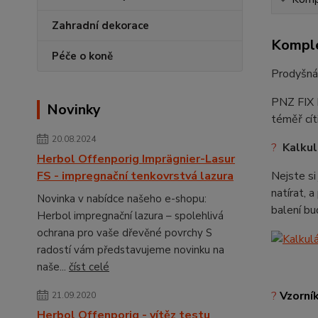
Zahradní dekorace
Komple
Péče o koně
Prodyšná,
PNZ FIX L
Novinky
téměř cít
20.08.2024
?
Kalkul
Herbol Offenporig Imprägnier-Lasur
FS - impregnační tenkovrstvá lazura
Nejste si
natírat, 
Novinka v nabídce našeho e-shopu:
balení b
Herbol impregnační lazura – spolehlivá
ochrana pro vaše dřevěné povrchy S
radostí vám představujeme novinku na
naše...
číst celé
?
Vzorní
21.09.2020
Herbol Offenporig - vítěz testu