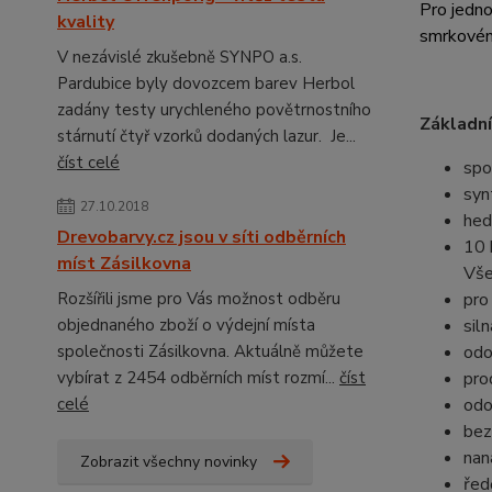
Pro jedno
kvality
smrkové
V nezávislé zkušebně SYNPO a.s.
Pardubice byly dovozcem barev Herbol
zadány testy urychleného povětrnostního
Základní
stárnutí čtyř vzorků dodaných lazur. Je...
číst celé
spo
syn
27.10.2018
hed
Drevobarvy.cz jsou v síti odběrních
10 
míst Zásilkovna
Vše
Rozšířili jsme pro Vás možnost odběru
pro
objednaného zboží o výdejní místa
sil
společnosti Zásilkovna. Aktuálně můžete
odo
vybírat z 2454 odběrních míst rozmí...
číst
pro
celé
odo
bez
nan
Zobrazit všechny novinky
řed