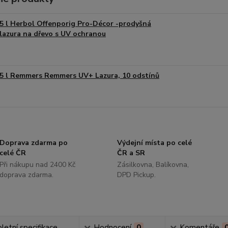
5 l Herbol Offenporig Pro-Décor -prodyšná
lazura na dřevo s UV ochranou
5 l Remmers Remmers UV+ Lazura, 10 odstínů
Doprava zdarma po
Výdejní místa po celé
celé ČR
ČR a SR
Při nákupu nad 2400 Kč
Zásilkovna, Balíkovna,
doprava zdarma.
DPD Pickup.
etní specifikace
Hodnocení
0
Komentáře