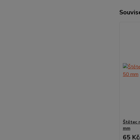
Souvise
Štětec n
mm
65 Kč