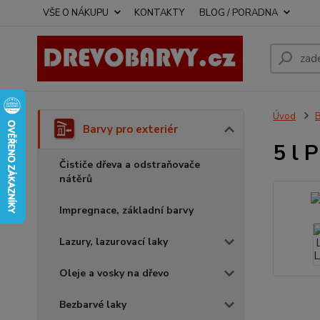
VŠE O NÁKUPU
KONTAKTY
BLOG / PORADNA
Úvod
B
Barvy pro exteriér
5 l 
Čističe dřeva a odstraňovače
nátěrů
Impregnace, základní barvy
Lazury, lazurovací laky
Oleje a vosky na dřevo
Bezbarvé laky