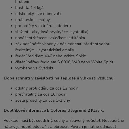
hrubém
hustota 1,4 kg/l
odstín bílý (lze i tónovat)
druh lesku - matný
pro nátěry v extriéru i interiéru
složení - alkydová pryskyřice (syntetika)
nanášení štětcem, válečkem, stříkáním
základní nátěr vhodný k následnému přetření vodou
ředitelnými i syntetickými emaily
ředění ředidlem V40 nebo White Spirit
čištění nářadí ředidlem S 6006, V40 nebo White Spirit
vyrobeno ve Švédsku
Doba schnutí v závislosti na teplotě a vlhkosti vzduchu:
odolný proti oděru za cca 12 hodin
přetíratelný za cca 16 hodin
zcela proschlý za cca 1-2 dny
Doplňkové informace k Colorex Utegrund 2 Klasik:
Podklad musí být soudržný, suchý a zbavený nečistot. Nesoudržné
nátěry je nutné odstraňit a obrousit. Povrch je nutné odmastit