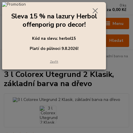
0
ks
+420 273 136 255
za
0,00 Kč
Po - Čt: 8:00 - 17:00, Pá: 8:00 - 14:30
Sleva 15 % na lazury Herbol
offenporig pro decor!
Menu
Kód na slevu: herbol15
Hledat
Platí do půlnoci 9.8.2026!
Úvod
Barvy pro exteriér
3 l Colorex Utegrund 2 Klasik, základní barva na
dřevo
Zavřít
3 l Colorex Utegrund 2 Klasik,
základní barva na dřevo