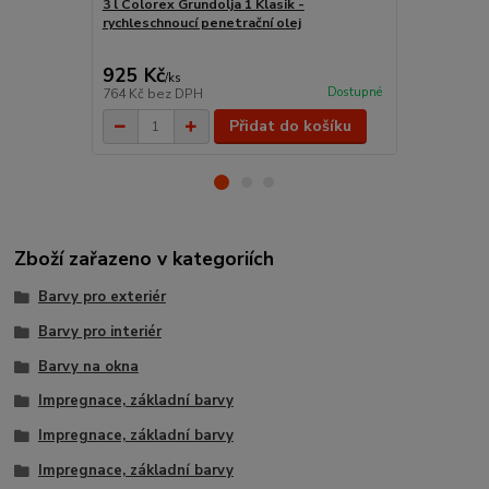
3 l Colorex Grundolja 1 Klasik -
Plochý štět
rychleschnoucí penetrační olej
mm
925 Kč
115 Kč
/
ks
/
ks
Dostupné
764 Kč
bez DPH
95 Kč
bez D
Přidat do košíku
Zboží zařazeno v kategoriích
Barvy pro exteriér
Barvy pro interiér
Barvy na okna
Impregnace, základní barvy
Impregnace, základní barvy
Impregnace, základní barvy