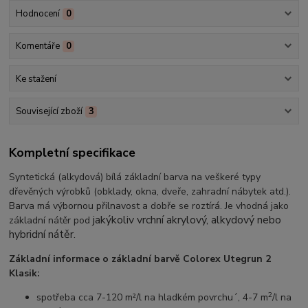
Hodnocení
0
Komentáře
0
Ke stažení
Související zboží
3
Kompletní specifikace
Syntetická (alkydová) bílá základní barva na veškeré typy
dřevěných výrobků (obklady, okna, dveře, zahradní nábytek atd.).
Barva má výbornou přilnavost a dobře se roztírá. Je vhodná jako
jakýkoliv vrchní akrylový,
alkydový nebo
základní nátěr pod
hybridní nátěr.
Základní informace o základní barvě Colorex Utegrun 2
Klasik:
2
spotřeba cca 7-120 m²/l na hladkém povrchu´, 4-7 m
/l na