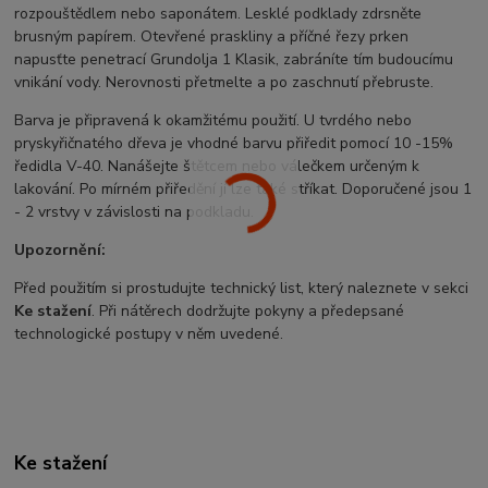
rozpouštědlem nebo saponátem. Lesklé podklady zdrsněte
brusným papírem. Otevřené praskliny a příčné řezy prken
napusťte penetrací Grundolja 1 Klasik, zabráníte tím budoucímu
vnikání vody. Nerovnosti přetmelte a po zaschnutí přebruste.
Barva je připravená k okamžitému použití. U tvrdého nebo
pryskyřičnatého dřeva je vhodné barvu přiředit pomocí 10 -15%
ředidla V-40. Nanášejte štětcem nebo válečkem určeným k
lakování. Po mírném přiředění jí lze také stříkat. Doporučené jsou 1
- 2 vrstvy v závislosti na podkladu.
Upozornění:
Před použitím si prostudujte technický list, který naleznete v sekci
Ke stažení
. Při nátěrech dodržujte pokyny a předepsané
technologické postupy v něm uvedené.
Ke stažení