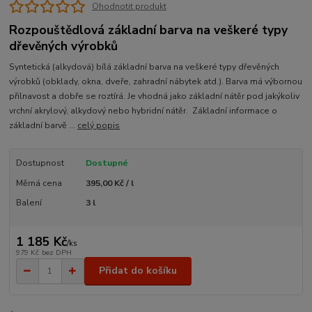
Ohodnotit produkt
Rozpouštědlová základní barva na veškeré typy
dřevěných výrobků
Syntetická (alkydová) bílá základní barva na veškeré typy dřevěných
výrobků (obklady, okna, dveře, zahradní nábytek atd.). Barva má výbornou
přilnavost a dobře se roztírá. Je vhodná jako základní nátěr pod jakýkoliv
vrchní akrylový, alkydový nebo hybridní nátěr. Základní informace o
základní barvě ...
celý popis
Dostupnost
Dostupné
Měrná cena
395,00 Kč / l
Balení
3 l
1 185 Kč
/
ks
979 Kč
bez DPH
Přidat do košíku