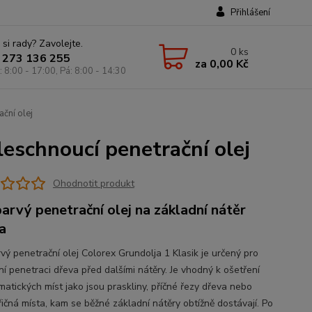
Přihlášení
 si rady? Zavolejte.
0
ks
 273 136 255
za
0,00 Kč
: 8:00 - 17:00, Pá: 8:00 - 14:30
ační olej
leschnoucí penetrační olej
Ohodnotit produkt
arvý penetrační olej na základní nátěr
a
vý penetrační olej Colorex Grundolja 1 Klasik je určený pro
ní penetraci dřeva před dalšími nátěry. Je vhodný k ošetření
matických míst jako jsou praskliny, příčné řezy dřeva nebo
řičná místa, kam se běžné základní nátěry obtížně dostávají. Po