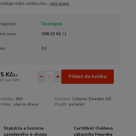
snižuje riziko vzniku nov...
celý popis
tupnost
Dostupné
ná cena
308,33 Kč / l
ení
3 l
5 Kč
/
ks
Přidat do košíku
 Kč
bez DPH
roduktu:
863
Výrobce:
Colorex Sweden AB
ýrobku:
olej na dřevo
Použití:
exteriér
Stabilita a historie
Certifikát Ověřeno
zavedeného e-shopu
zákazníky Heureka