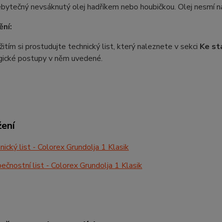
ebytečný nevsáknutý olej hadříkem nebo houbičkou. Olej nesmí na
ní:
itím si prostudujte technický list, který naleznete v sekci
Ke st
gické postupy v něm uvedené.
žení
ický list - Colorex Grundolja 1 Klasik
čnostní list - Colorex Grundolja 1 Klasik