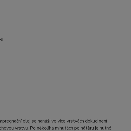
ou
pregnační olej se nanáší ve více vrstvách dokud není
chovou vrstvu. Po několika minutách po nátěru je nutné