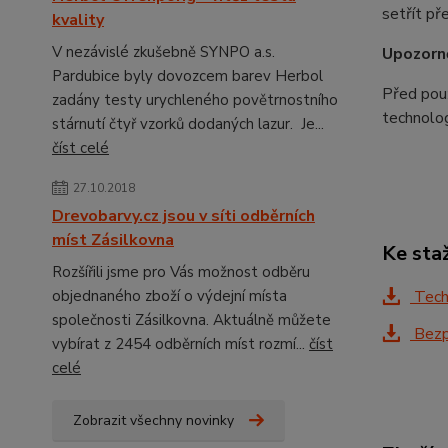
setřít př
kvality
V nezávislé zkušebně SYNPO a.s.
Upozorně
Pardubice byly dovozcem barev Herbol
Před použ
zadány testy urychleného povětrnostního
technolo
stárnutí čtyř vzorků dodaných lazur. Je...
číst celé
27.10.2018
Drevobarvy.cz jsou v síti odběrních
míst Zásilkovna
Ke sta
Rozšířili jsme pro Vás možnost odběru
objednaného zboží o výdejní místa
Techn
společnosti Zásilkovna. Aktuálně můžete
Bezpe
vybírat z 2454 odběrních míst rozmí...
číst
celé
Zobrazit všechny novinky