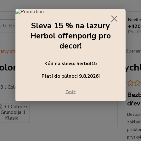
Nevíte
Sleva 15 % na lazury
Hledat
+420
Po - Čt
Herbol offenporig pro
decor!
arvy pro exteriér
3 l Colorex Grundolja 1 Klasik - rychleschnoucí penetr
Kód na slevu: herbol15
Colorex Grundolja 1 Klasik - rych
Platí do půlnoci 9.8.2026!
Zavřít
Bezb
dřev
Bezbar
základ
proble
prysky