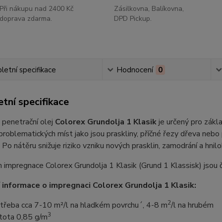
Při nákupu nad 2400 Kč
Zásilkovna, Balíkovna,
doprava zdarma.
DPD Pickup.
etní specifikace
Hodnocení
0
tní specifikace
 penetrační olej
Colorex Grundolja 1 Klasik
je určený pro zákla
problematických míst jako jsou praskliny, příčné řezy dřeva nebo
. Po nátěru snižuje riziko vzniku nových prasklin, zamodrání a hni
impregnace Colorex Grundolja 1 Klasik (Grund 1 Klassisk) jsou čí
 informace o impregnaci Colorex Grundolja 1 Klasik:
2
třeba cca 7-10 m²/l na hladkém povrchu´, 4-8 m
/l na hrubém
3
tota 0,85 g/m