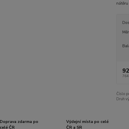
nátěru 
Dos
Měr
Bal
92
764
Číslo p
Druh v
Doprava zdarma po
Výdejní místa po celé
celé ČR
ČR a SR