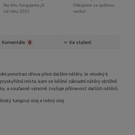
Na trhu fungujeme již
Děkujeme za zpětnou
od roku 2010.
vazbu!
Komentáře
0
Ke stažení
dní penetraci dřeva před dalšími nátěry. Je vhodný k
 pryskyřičná místa, kam se běžné základní nátěry obtížně
loby, a současně výrazně zvyšuje přilnavost dalších nátěrů.
nský tungový olej a lněný olej.