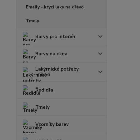
Emaily - krycí laky na dřevo
Tmely
Barvy pro interiér
Barvy na okna
Lakýrnické potřeby,
nářadí
Ředidla
Tmely
Vzorníky barev