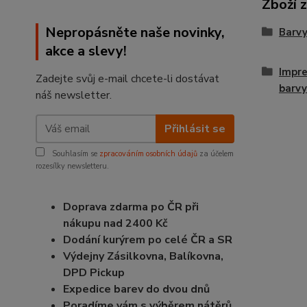
Zboží 
Nepropásněte naše novinky,
Barvy
akce a slevy!
Impre
Zadejte svůj e-mail chcete-li dostávat
barvy
náš newsletter.
Přihlásit se
Souhlasím se
zpracováním osobních údajů
za účelem
rozesílky newsletteru.
Doprava zdarma po ČR při
nákupu nad 2400 Kč
Dodání kurýrem po celé ČR a SR
Výdejny Zásilkovna, Balíkovna,
DPD Pickup
Expedice barev do dvou dnů
Poradíme vám s výběrem nátěrů