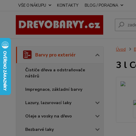
VŠE O NÁKUPU
KONTAKTY
BLOG / PORADNA
Úvod
B
Barvy pro exteriér
3 l 
Čističe dřeva a odstraňovače
nátěrů
Impregnace, základní barvy
Lazury, lazurovací laky
Oleje a vosky na dřevo
Bezbarvé laky