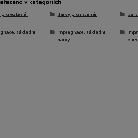
zařazeno v kategoriích
 pro exteriér
Barvy pro interiér
Barv
gnace, základní
Impregnace, základní
Impr
barvy
barv