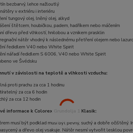
tín bezbarvý, lehce nažloutlý
nátěry v extriéru i interiéru
žení tungový olej, lněný olej, alkyd
ášení štětcem, houbičkou, padem, hadříkem nebo máčením
ání dřevo před vlhkostí, hnilobou a vznikem prasklin
regnační nátěr vhodný k následnému přetření olejem nebo lazur
ění ředidlem V40 nebo White Spirit
tění nářadí ředidlem S 6006, V40 nebo White Spirit
obeno ve Švédsku
nutí v závislosti na teplotě a vlhkosti vzduchu:
lná proti prachu za cca 1 hodinu
tíratelný za cca 6 hodin
chlý za cca 12 hodin
é informace k Colorex Grundolja 1 Klasik:
rem musí být podklad musí být pevný, suchý a dobře očištěný. Im
asycený a dřevo olej vsakuje. Nátěr nesmí vytvořit lesklou povr