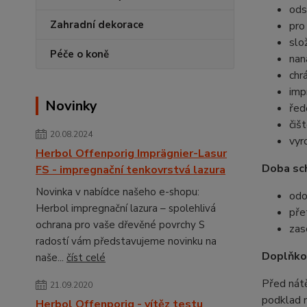
ods
Zahradní dekorace
pro 
slo
Péče o koně
nan
chr
imp
Novinky
řed
čiš
20.08.2024
vyr
Herbol Offenporig Imprägnier-Lasur
Doba sch
FS - impregnační tenkovrstvá lazura
Novinka v nabídce našeho e-shopu:
odo
Herbol impregnační lazura – spolehlivá
pře
ochrana pro vaše dřevěné povrchy S
zas
radostí vám představujeme novinku na
Doplňkov
naše...
číst celé
Před nátě
21.09.2020
podklad n
Herbol Offenporig - vítěz testu