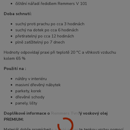
čištění nářadí ředidlem Remmers V 101
Doba schnutí:
suchý proti prachu po cca 3 hodinách
suchý na dotek po cca 6 hodinách
přetíratelný po cca 12 hodinách
plně zatížitelný po 7 dnech
Hodnoty odpovídají praxi při teplotě 20 °C a vlhkosti vzduchu
kolem 65 %
Použití na :
nátěry v interiéru
masivní dřevěný nábytek
parkety, korek
dřevěné schody
panely, lišty
Doplňkové informace o Remmers Tvrdý voskový olej
PREMIUM:
Materiál dobře promíchejte a poté naneste tenkou vrstvu pomocí