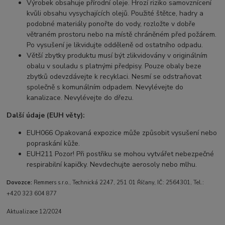
Výrobek obsahuje přírodní oleje. Hrozí riziko samovznícení
kvůli obsahu vysychajících olejů. Použité štětce, hadry a
podobné materiály ponořte do vody, rozložte v dobře
větraném prostoru nebo na místě chráněném před požárem.
Po vysušení je likvidujte odděleně od ostatního odpadu.
Větší zbytky produktu musí být zlikvidovány v originálním
obalu v souladu s platnými předpisy. Pouze obaly beze
zbytků odevzdávejte k recyklaci. Nesmí se odstraňovat
společně s komunálním odpadem. Nevylévejte do
kanalizace. Nevylévejte do dřezu.
Další údaje (EUH věty):
EUH066 Opakovaná expozice může způsobit vysušení nebo
popraskání kůže.
EUH211 Pozor! Při postřiku se mohou vytvářet nebezpečné
respirabilní kapičky. Nevdechujte aerosoly nebo mlhu.
Dovozce:
Remmers s.r.o., Technická 2247, 251 01 Říčany, IČ: 2564301, Tel.:
+420 323 604 877
Aktualizace 12/2024