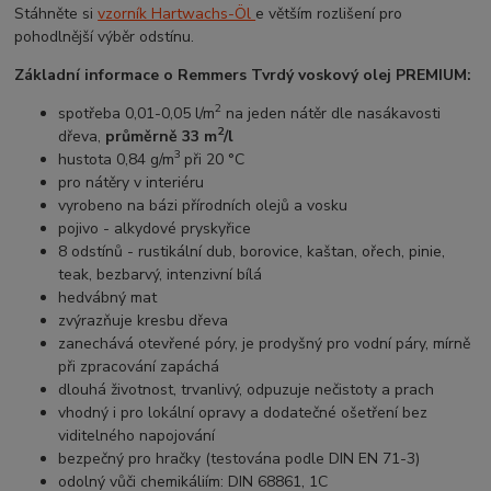
Stáhněte si
vzorník Hartwachs-Öl
e větším rozlišení pro
pohodlnější výběr odstínu.
Základní informace o Remmers Tvrdý voskový olej PREMIUM:
2
spotřeba 0,01-0,05 l/m
na jeden nátěr dle nasákavosti
2
dřeva,
průměrně 33 m
/l
3
hustota 0,84 g/m
při 20 °C
pro nátěry v interiéru
vyrobeno na bázi přírodních olejů a vosku
pojivo - alkydové pryskyřice
8 odstínů - rustikální dub, borovice, kaštan, ořech, pinie,
teak, bezbarvý, intenzivní bílá
hedvábný mat
zvýrazňuje kresbu dřeva
zanechává otevřené póry, je prodyšný pro vodní páry, mírně
při zpracování zapáchá
dlouhá životnost, trvanlivý, odpuzuje nečistoty a prach
vhodný i pro lokální opravy a dodatečné ošetření bez
viditelného napojování
bezpečný pro hračky (testována podle DIN EN 71-3)
odolný vůči chemikáliím: DIN 68861, 1C