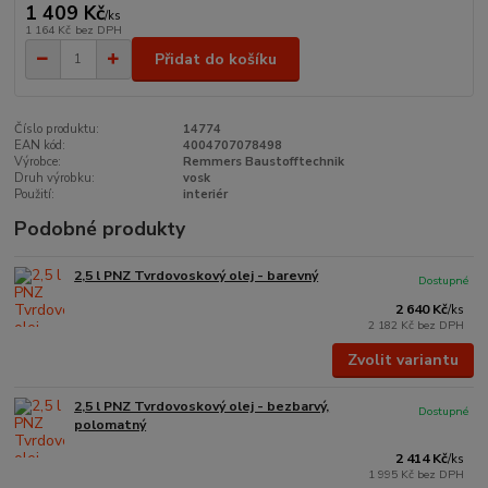
1 409 Kč
/
ks
1 164 Kč
bez DPH
Přidat do košíku
Číslo produktu:
14774
EAN kód:
4004707078498
Výrobce:
Remmers Baustofftechnik
Druh výrobku:
vosk
Použití:
interiér
Podobné produkty
2,5 l PNZ Tvrdovoskový olej - barevný
Dostupné
2 640 Kč
/
ks
2 182 Kč
bez DPH
Zvolit variantu
2,5 l PNZ Tvrdovoskový olej - bezbarvý,
Dostupné
polomatný
2 414 Kč
/
ks
1 995 Kč
bez DPH