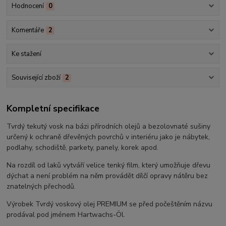
Hodnocení
0
Komentáře
2
Ke stažení
Související zboží
2
Kompletní specifikace
Tvrdý tekutý vosk na bázi přírodních olejů a bezolovnaté sušiny
určený k ochraně dřevěných povrchů v interiéru jako je nábytek,
podlahy, schodiště, parkety, panely, korek apod.
Na rozdíl od laků vytváří velice tenký film, který umožňuje dřevu
dýchat a není problém na něm provádět dílčí opravy nátěru bez
znatelných přechodů.
Výrobek Tvrdý voskový olej PREMIUM se před počeštěním názvu
prodával pod jménem Hartwachs-Öl.