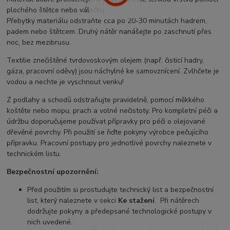
plochého štětce nebo válečku.
Přebytky materiálu odstraňte cca po 20-30 minutách hadrem,
padem nebo štětcem. Druhý nátěr nanášejte po zaschnutí přes
noc, bez mezibrusu.
Textilie znečištěné tvrdovoskovým olejem (např. čisticí hadry,
gáza, pracovní oděvy) jsou náchylné ke samovznícení. Zvlhčete je
vodou a nechte je vyschnout venku!
Z podlahy a schodů odstraňujte pravidelně, pomocí měkkého
koštěte nebo mopu, prach a volné nečistoty. Pro kompletní péči a
údržbu doporučujeme používat přípravky pro péči o olejované
dřevěné povrchy. Při použití se řiďte pokyny výrobce pečujícího
přípravku. Pracovní postupy pro jednotlivé povrchy naleznete v
technickém listu.
Bezpečnostní upozornění:
Před použitím si prostudujte technický list a bezpečnostní
list, který naleznete v sekci
Ke stažení
. Při nátěrech
dodržujte pokyny a předepsané technologické postupy v
nich uvedené.