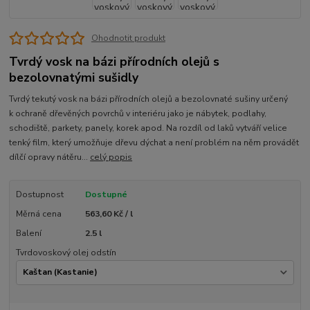
Ohodnotit produkt
Tvrdý vosk na bázi přírodních olejů s
bezolovnatými sušidly
Tvrdý tekutý vosk na bázi přírodních olejů a bezolovnaté sušiny určený
k ochraně dřevěných povrchů v interiéru jako je nábytek, podlahy,
schodiště, parkety, panely, korek apod. Na rozdíl od laků vytváří velice
tenký film, který umožňuje dřevu dýchat a není problém na něm provádět
dílčí opravy nátěru...
celý popis
Dostupnost
Dostupné
Měrná cena
563,60 Kč / l
Balení
2.5 l
Tvrdovoskový olej odstín