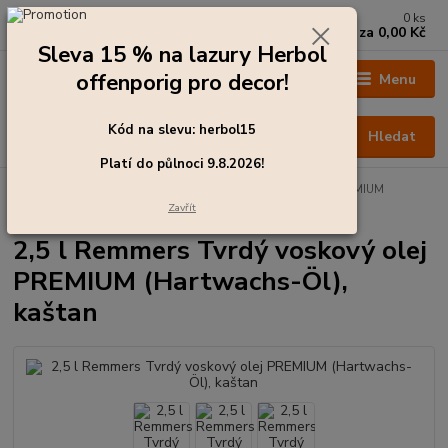
0
ks
+420 273 136 255
za
0,00 Kč
Po - Čt: 8:00 - 17:00, Pá: 8:00 - 14:30
Sleva 15 % na lazury Herbol
offenporig pro decor!
Menu
Kód na slevu: herbol15
Hledat
Platí do půlnoci 9.8.2026!
Úvod
Oleje a vosky
2,5 l Remmers Tvrdý voskový olej PREMIUM
(Hartwachs-Öl), kaštan
Zavřít
2,5 l Remmers Tvrdý voskový olej
PREMIUM (Hartwachs-Öl),
kaštan