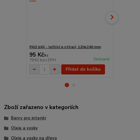
PAD bílý - leštící a stírací, 120x240 mm
2,5 l PNZ Mý
95 Kč
836 Kč
/
ks
/
ks
Dostupné
79 Kč
bez DPH
691 Kč
bez 
Přidat do košíku
Zboží zařazeno v kategoriích
Barvy pro interiér
Oleje a vosky
Oleje a vosky na dřevo