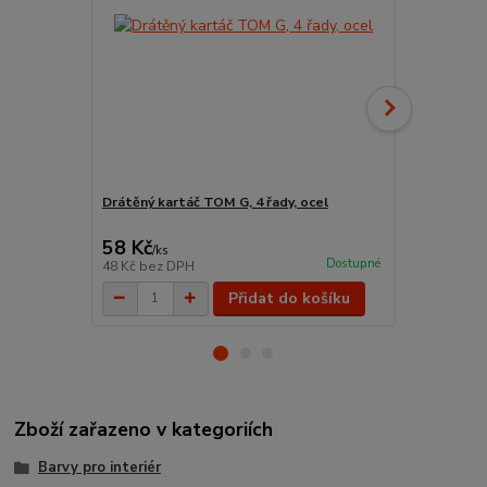
Drátěný kartáč TOM G, 4 řady, ocel
Color Exper
rýhovaná 3
58 Kč
70 Kč
/
ks
/
ks
Dostupné
48 Kč
bez DPH
58 Kč
bez D
Přidat do košíku
Zboží zařazeno v kategoriích
Barvy pro interiér