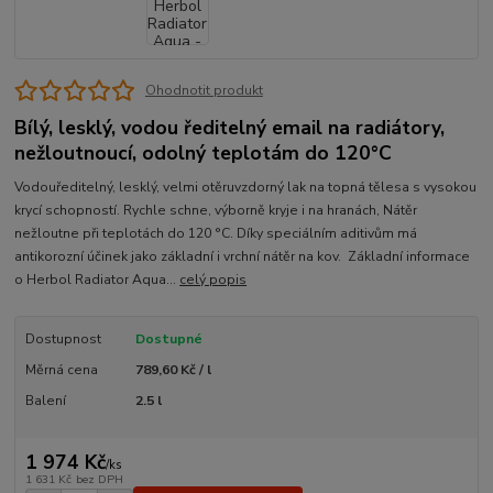
Ohodnotit produkt
Bílý, lesklý, vodou ředitelný email na radiátory,
nežloutnoucí, odolný teplotám do 120°C
Vodouředitelný, lesklý, velmi otěruvzdorný lak na topná tělesa s vysokou
krycí schopností. Rychle schne, výborně kryje i na hranách, Nátěr
nežloutne při teplotách do 120 °C. Díky speciálním aditivům má
antikorozní účinek jako základní i vrchní nátěr na kov. Základní informace
o Herbol Radiator Aqua...
celý popis
Dostupnost
Dostupné
Měrná cena
789,60 Kč / l
Balení
2.5 l
1 974 Kč
/
ks
1 631 Kč
bez DPH