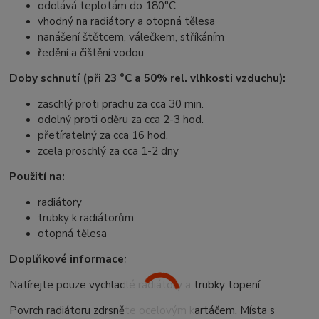
odolává teplotám do 180°C
vhodný na radiátory a otopná tělesa
nanášení štětcem, válečkem, stříkáním
ředění a čištění vodou
Doby schnutí (při 23 °C a 50% rel. vlhkosti vzduchu):
zaschlý proti prachu za cca 30 min.
odolný proti oděru za cca 2-3 hod.
přetíratelný za cca 16 hod.
zcela proschlý za cca 1-2 dny
Použití na:
radiátory
trubky k radiátorům
otopná tělesa
Doplňkové informace:
Natírejte pouze vychladlé radiátory a trubky topení.
Povrch radiátoru zdrsněte ocelovým kartáčem. Místa s