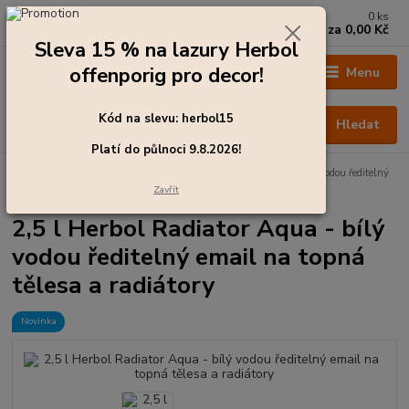
0
ks
+420 273 136 255
za
0,00 Kč
Po - Čt: 8:00 - 17:00, Pá: 8:00 - 14:30
Sleva 15 % na lazury Herbol
offenporig pro decor!
Menu
Kód na slevu: herbol15
Hledat
Platí do půlnoci 9.8.2026!
Úvod
Barvy pro interiér
2,5 l Herbol Radiator Aqua - bílý vodou ředitelný
email na topná tělesa a radiátory
Zavřít
2,5 l Herbol Radiator Aqua - bílý
vodou ředitelný email na topná
tělesa a radiátory
Novinka