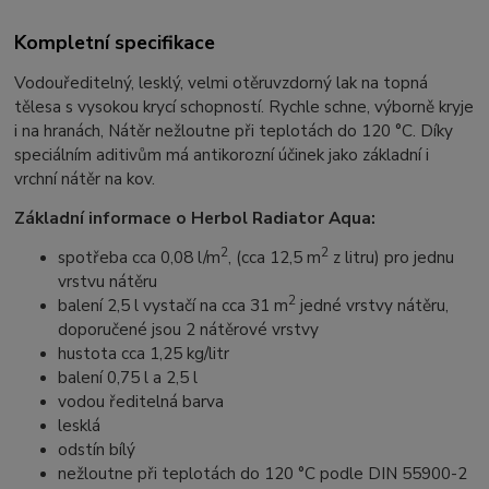
Kompletní specifikace
Vodouředitelný, lesklý, velmi otěruvzdorný lak na topná
tělesa s vysokou krycí schopností. Rychle schne, výborně kryje
i na hranách, Nátěr nežloutne při teplotách do 120 °C. Díky
speciálním aditivům má antikorozní účinek jako základní i
vrchní nátěr na kov.
Základní informace o Herbol Radiator Aqua:
2
2
spotřeba cca 0,08 l/m
, (cca 12,5 m
z litru) pro jednu
vrstvu nátěru
2
balení 2,5 l vystačí na cca 31 m
jedné vrstvy nátěru,
doporučené jsou 2 nátěrové vrstvy
hustota cca 1,25 kg/litr
balení 0,75 l a 2,5 l
vodou ředitelná barva
lesklá
odstín bílý
nežloutne při teplotách do 120 °C podle DIN 55900-2