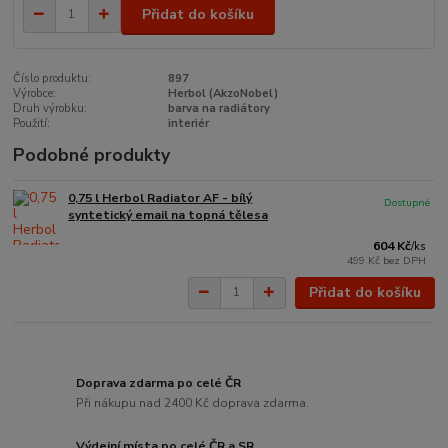
Přidat do košíku
Číslo produktu:
897
Výrobce:
Herbol (AkzoNobel)
Druh výrobku:
barva na radiátory
Použití:
interiér
Podobné produkty
0,75 l Herbol Radiator AF - bílý
Dostupné
syntetický email na topná tělesa
604 Kč
/
ks
499 Kč
bez DPH
Přidat do košíku
Doprava zdarma po celé ČR
Při nákupu nad 2400 Kč doprava zdarma.
Výdejní místa po celé ČR a SR