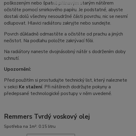
poškozeným nebo špatně přilnavým starým nátěrem
očistěte pomocí smirkového papíru. Je podstatné, abyste
dostali dolů všechny nesoudržné části povrchu, nic se nesmí
odlupovat. Hlavici radiátoru zakryjte nebo sundejte.
Povrch důkladně odmastěte a očistěte od prachu a jiných
nečistot. Na podlahu položte zakrývací fólii.
Na radiátory naneste dvojnásobný nátěr s dodržením doby
schnutí.
Upozornění:
Před použitím si prostudujte technický list, který naleznete
v sekci
Ke stažení
. Při nátěrech dodržujte pokyny a
předepsané technologické postupy v něm uvedené.
Remmers Tvrdý voskový olej
Spotřeba na 1m²: 0.15 litru