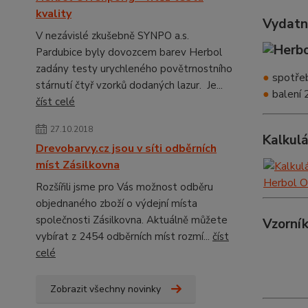
kvality
Vydatn
V nezávislé zkušebně SYNPO a.s.
Pardubice byly dovozcem barev Herbol
zadány testy urychleného povětrnostního
●
spotřeb
stárnutí čtyř vzorků dodaných lazur. Je...
●
balení 2
číst celé
27.10.2018
Kalkul
Drevobarvy.cz jsou v síti odběrních
míst Zásilkovna
Rozšířili jsme pro Vás možnost odběru
objednaného zboží o výdejní místa
společnosti Zásilkovna. Aktuálně můžete
Vzorník
vybírat z 2454 odběrních míst rozmí...
číst
celé
Zobrazit všechny novinky