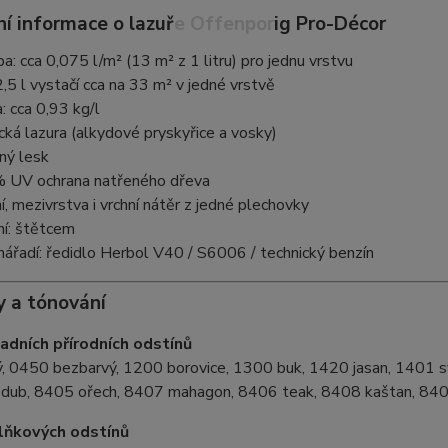
í informace o lazuře Offenporig Pro-Décor
: cca 0,075 l/m² (13 m² z 1 litru) pro jednu vrstvu
,5 l vystačí cca na 33 m² v jedné vrstvě
: cca 0,93 kg/l
cká lazura (alkydové pryskyřice a vosky)
ný lesk
 UV ochrana natřeného dřeva
, mezivrstva i vrchní nátěr z jedné plechovky
í: štětcem
 nářadí: ředidlo Herbol V40 / S6006 / technický benzín
y a tónování
adních přírodních odstínů
ý, 0450 bezbarvý, 1200 borovice, 1300 buk, 1420 jasan, 1401 s
ní dub, 8405 ořech, 8407 mahagon, 8406 teak, 8408 kaštan, 84
lňkových odstínů