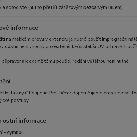
k
 a schodiště (nutno přetřít zátěžovým bezbarvým lakem)
ové informace
žití na měkkém dřevu v exteriéru je nutné použít impregnační nát
ý odstín není vhodný pro exteriér kvůli slabší UV ochraně. Použí
e připravena k okamžitému použití, ředění většinou není nutné
nění
itím lazury Offenporig Pro-Décor doporučujeme prostudovat tech
gické postupy.
nostní informace