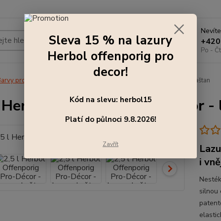
Nevíte
Sleva 15 % na lazury
Hledat
+420
Po - Čt
Herbol offenporig pro
decor!
arvy pro exteriér
2,5 l Herbol Offenporig Pro-Décor - lazura, kaštan
Kód na slevu: herbol15
l Herbol Offenporig Pro-Décor - 
Platí do půlnoci 9.8.2026!
Zavřít
Lazu
i vně
Nesték
silnou
patent
elasti