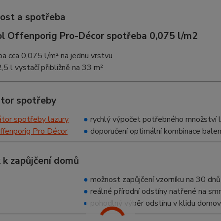
ost a spotřeba
a cca 0,075 l/m² na jednu vrstvu
,5 l vystačí přibližně na 33 m²
átor spotřeby
●
rychlý výpočet potřebného množství l
●
doporučení optimální kombinace balen
 k zapůjčení domů
●
možnost zapůjčení vzorníku na 30 dnů
●
reálné přírodní odstíny natřené na s
●
pohodlný výběr odstínu v klidu domo