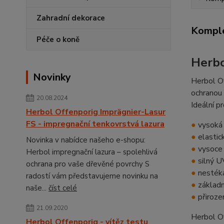
Zahradní dekorace
Komple
Péče o koně
Herbo
Novinky
Herbol Of
ochranou
20.08.2024
Ideální p
Herbol Offenporig Imprägnier-Lasur
FS - impregnační tenkovrstvá lazura
●
vysoká 
●
elastick
Novinka v nabídce našeho e-shopu:
●
vysoce 
Herbol impregnační lazura – spolehlivá
●
silný UV
ochrana pro vaše dřevěné povrchy S
●
nestéka
radostí vám představujeme novinku na
●
základní
naše...
číst celé
●
přiroze
21.09.2020
Herbol Of
Herbol Offenporig - vítěz testu