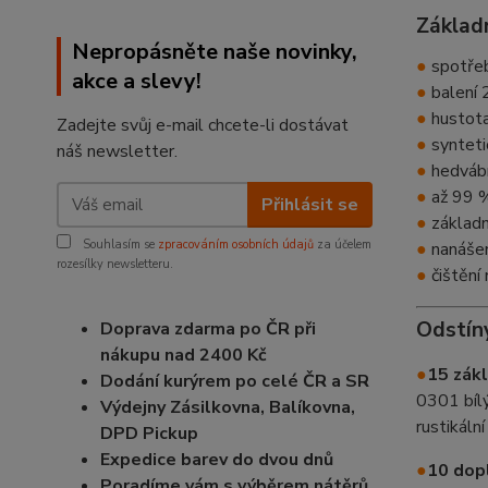
Základn
Nepropásněte naše novinky,
●
spotřeba
akce a slevy!
●
balení 2
●
hustota
Zadejte svůj e-mail chcete-li dostávat
●
synteti
náš newsletter.
●
hedváb
●
až 99 %
Přihlásit se
●
základní
Souhlasím se
zpracováním osobních údajů
za účelem
●
nanášen
rozesílky newsletteru.
●
čištění
Odstín
Doprava zdarma po ČR při
nákupu nad 2400 Kč
●
15 zákl
Dodání kurýrem po celé ČR a SR
0301 bíl
Výdejny Zásilkovna, Balíkovna,
rustikál
DPD Pickup
Expedice barev do dvou dnů
●
10 dop
Poradíme vám s výběrem nátěrů