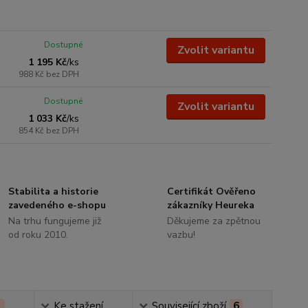
Dostupné
Zvolit variantu
1 195 Kč
/
ks
988 Kč
bez DPH
Dostupné
Zvolit variantu
1 033 Kč
/
ks
854 Kč
bez DPH
Stabilita a historie
Certifikát Ověřeno
zavedeného e-shopu
zákazníky Heureka
Na trhu fungujeme již
Děkujeme za zpětnou
od roku 2010.
vazbu!
1
Ke stažení
Související zboží
6