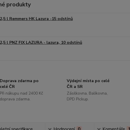
é produkty
2,5 l Remmers HK Lazura -15 odstínů
2,5 l PNZ FIX LAZURA - lazura, 10 odstínů
Doprava zdarma po
Výdejní místa po celé
celé ČR
ČR a SR
Při nákupu nad 2400 Kč
Zásilkovna, Balíkovna,
doprava zdarma.
DPD Pickup.
etní specifikace
Hodnocení
0
Komentáře