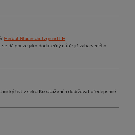
ěr
Herbol Bläueschutzgrund LH
t se dá pouze jako dodatečný nátěr již zabarveného
nický list v sekci
Ke stažení
a dodržovat předepsané