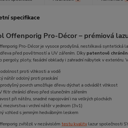
tní specifikace
l Offenporig Pro-Décor – prémiová lazu
fenporig Pro-Décor je vysoce prodyšná, nestékavá syntetická l
 dřeva před povětrností a UV zářením. Díky
patentově chráněn
ro pergoly, ploty, fasádní obklady i zahradní nábytek v exteriéru. 
odolnost proti vlhkosti a vodě
ý nátěr odolný proti praskání
prodyšný povrch umožňuje dřevu dýchat a odvádět vlhkost
 filtr chránící dřevo před slunečním zářením
vost při nátěru, snadné napojování i na velkých plochách
, mezivrstva i vrchní nátěr v jednom (3v1)
ný vzhled s jemným hedvábným leskem
fenporig zvítězil v nezávislém
testu kvality
lazur společnosti S