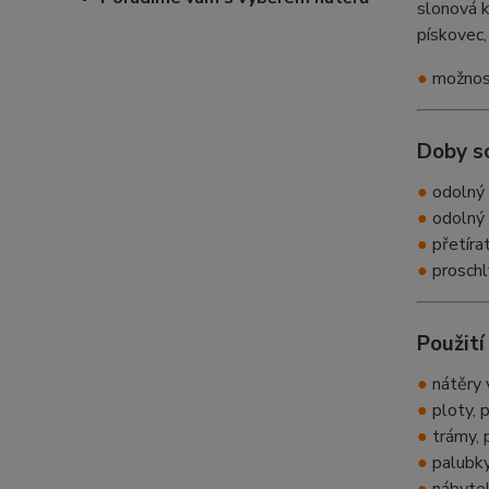
slonová 
pískovec
●
možnost
Doby s
●
odolný 
●
odolný 
●
přetíra
●
proschl
Použití
●
nátěry v
●
ploty, 
●
trámy, 
●
palubky