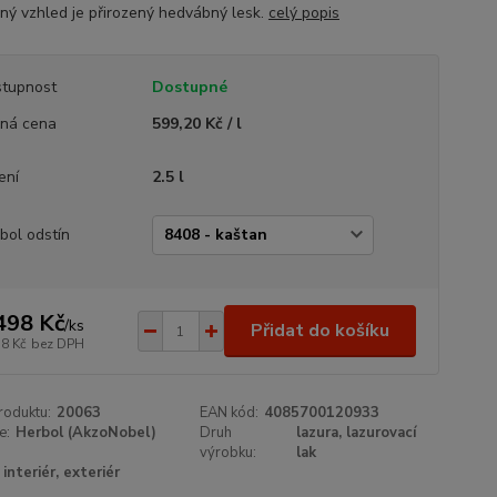
ný vzhled je přirozený hedvábný lesk.
celý popis
tupnost
Dostupné
ná cena
599,20 Kč / l
ení
2.5 l
bol odstín
498 Kč
/
ks
Přidat do košíku
38 Kč
bez DPH
roduktu:
20063
EAN kód:
4085700120933
e:
Herbol (AkzoNobel)
Druh
lazura, lazurovací
výrobku:
lak
interiér, exteriér