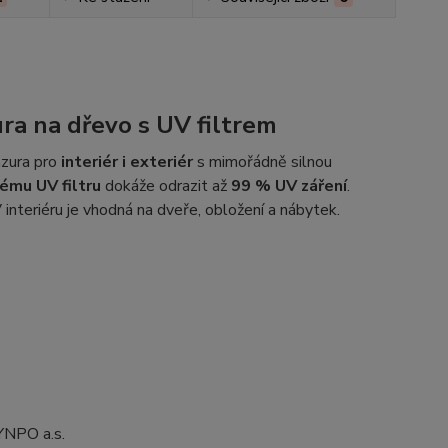
ra na dřevo s UV filtrem
azura pro
interiér i exteriér
s mimořádně silnou
ému UV filtru
dokáže odrazit až
99 % UV záření
.
V interiéru je vhodná na dveře, obložení a nábytek.
YNPO a.s.