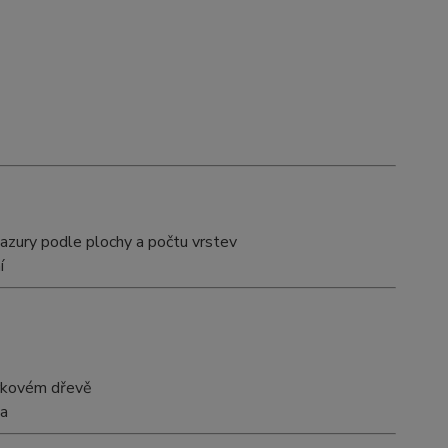
azury podle plochy a počtu vrstev
í
mrkovém dřevě
va