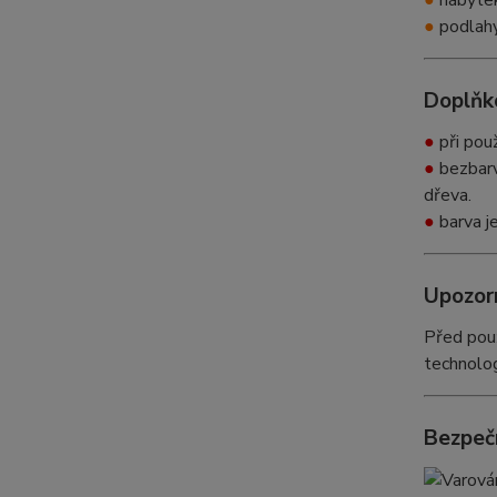
●
nábyte
●
podlahy
Doplňk
●
při pou
●
bezbarv
dřeva.
●
barva j
Upozor
Před použ
technolo
Bezpeč