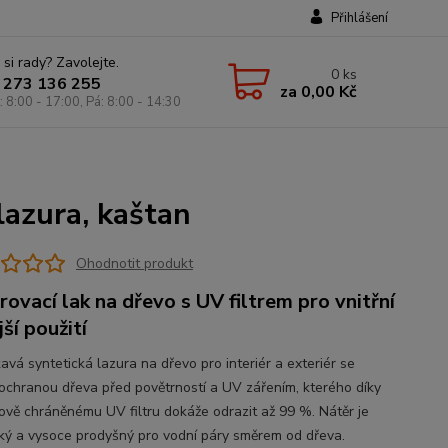
Přihlášení
 si rady? Zavolejte.
0
ks
 273 136 255
za
0,00 Kč
: 8:00 - 17:00, Pá: 8:00 - 14:30
lazura, kaštan
Ohodnotit produkt
rovací lak na dřevo s UV filtrem pro vnitřní
jší použití
avá syntetická lazura na dřevo pro interiér a exteriér se
 ochranou dřeva před povětrností a UV zářením, kterého díky
ově chráněnému UV filtru dokáže odrazit až 99 %. Nátěr je
cký a vysoce prodyšný pro vodní páry směrem od dřeva.