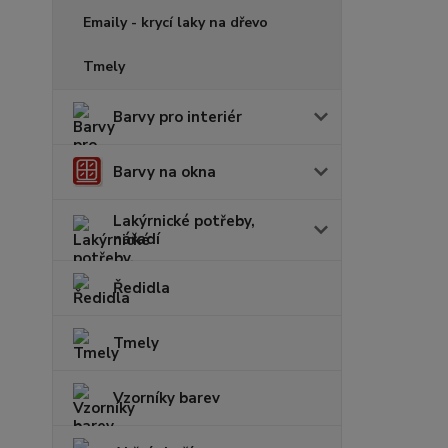
Emaily - krycí laky na dřevo
Tmely
Barvy pro interiér
Barvy na okna
Lakýrnické potřeby,
nářadí
Ředidla
Tmely
Vzorníky barev