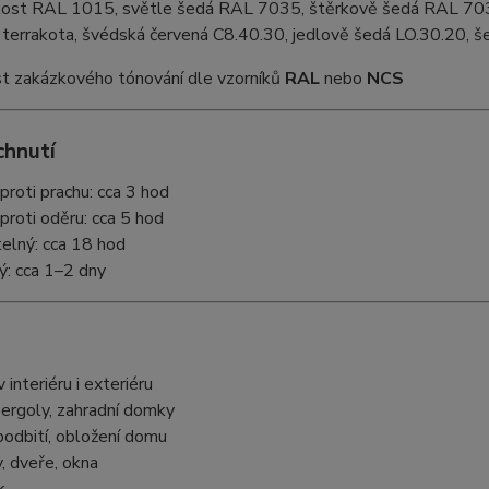
kost RAL 1015, světle šedá RAL 7035, štěrkově šedá RAL 70
, terrakota, švédská červená C8.40.30, jedlově šedá LO.30.20,
 zakázkového tónování dle vzorníků
RAL
nebo
NCS
chnutí
proti prachu: cca 3 hod
proti oděru: cca 5 hod
telný: cca 18 hod
ý: cca 1–2 dny
 interiéru i exteriéru
pergoly, zahradní domky
podbití, obložení domu
, dveře, okna