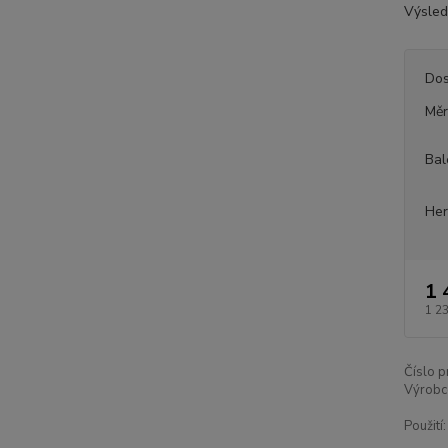
Výsled
Dos
Měr
Bal
Her
1 
1 2
Číslo p
Výrobc
Použití: