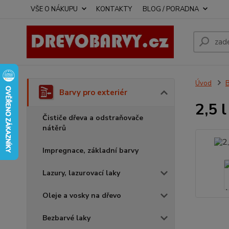
VŠE O NÁKUPU
KONTAKTY
BLOG / PORADNA
Úvod
B
Barvy pro exteriér
2,5 
Čističe dřeva a odstraňovače
nátěrů
Impregnace, základní barvy
Lazury, lazurovací laky
Oleje a vosky na dřevo
Bezbarvé laky