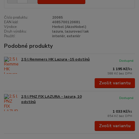
Číslo produktu:
20065
EAN kód:
4085700120681
Výrobce:
Herbol (AkzoNobel)
Druh výrobku:
lazura, lazurovací lak
Použití:
interiér, exteriér
Podobné produkty
2,5 l Remmers HK Lazura -15 odstínů
Dostupné
1 195 Kč
/
ks
988 Kč
bez DPH
Zvolit variantu
2,5 l PNZ FIX LAZURA - lazura, 10
Dostupné
odstínů
1 033 Kč
/
ks
854 Kč
bez DPH
Zvolit variantu