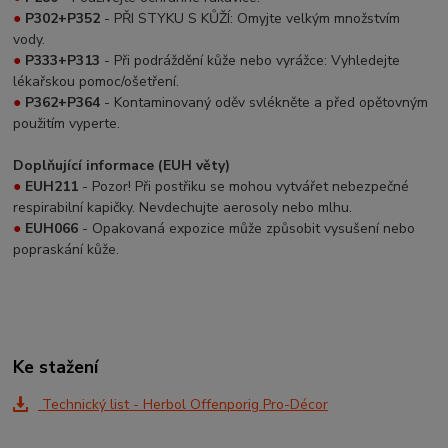
●
P302+P352
- PŘI STYKU S KŮŽÍ: Omyjte velkým množstvím
vody.
●
P333+P313
- Při podráždění kůže nebo vyrážce: Vyhledejte
lékařskou pomoc/ošetření.
●
P362+P364
- Kontaminovaný oděv svlékněte a před opětovným
použitím vyperte.
Doplňující informace (EUH věty)
●
EUH211
- Pozor! Při postřiku se mohou vytvářet nebezpečné
respirabilní kapičky. Nevdechujte aerosoly nebo mlhu.
●
EUH066
- Opakovaná expozice může způsobit vysušení nebo
popraskání kůže.
Ke stažení
Technický list - Herbol Offenporig Pro-Décor