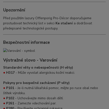
Upozornění
Před použitím lazury Offenporig Pro-Décor doporučujeme
prostudovat technický list v sekci
Ke stažení
a dodržovat
předepsané technologické postupy.
Bezpečnostní informace
Výstražné slovo - Varování
Standardní věty o nebezpečnosti (H věty)
●
H317
- Může vyvolat alergickou kožní reakci.
Pokyny pro bezpečné zacházení (P věty)
●
P101
- Je-li nutná lékařská pomoc, mějte po ruce obal nebo
štítek výrobku.
●
P102
- Uchovávejte mimo dosah dětí.
●
P261
- Zamezte vdechování par.
●
P280
- Používejte ochranné rukavice.