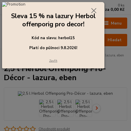
0
ks
+420 273 136 255
za
0,00 Kč
Po - Čt: 8:00 - 17:00, Pá: 8:00 - 14:30
Sleva 15 % na lazury Herbol
offenporig pro decor!
Menu
Kód na slevu: herbol15
Hledat
Platí do půlnoci 9.8.2026!
Úvod
Barvy pro exteriér
2,5 l Herbol Offenporig Pro-Décor - lazura, eben
Zavřít
2,5 l Herbol Offenporig Pro-
Décor - lazura, eben
Ohodnotit produkt