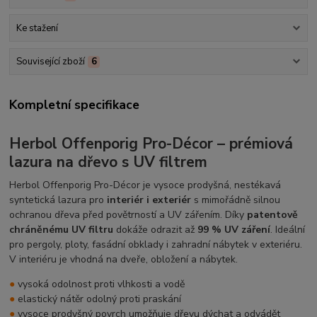
Ke stažení
Související zboží
6
Kompletní specifikace
Herbol Offenporig Pro-Décor – prémiová
lazura na dřevo s UV filtrem
Herbol Offenporig Pro-Décor je vysoce prodyšná, nestékavá
syntetická lazura pro
interiér i exteriér
s mimořádně silnou
ochranou dřeva před povětrností a UV zářením. Díky
patentově
chráněnému UV filtru
dokáže odrazit až
99 % UV záření
. Ideální
pro pergoly, ploty, fasádní obklady i zahradní nábytek v exteriéru.
V interiéru je vhodná na dveře, obložení a nábytek.
●
vysoká odolnost proti vlhkosti a vodě
●
elastický nátěr odolný proti praskání
●
vysoce prodyšný povrch umožňuje dřevu dýchat a odvádět