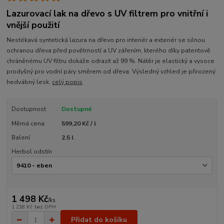
Lazurovací lak na dřevo s UV filtrem pro vnitřní i
vnější použití
Nestékavá syntetická lazura na dřevo pro interiér a exteriér se silnou
ochranou dřeva před povětrností a UV zářením, kterého díky patentově
chráněnému UV filtru dokáže odrazit až 99 %. Nátěr je elastický a vysoce
prodyšný pro vodní páry směrem od dřeva. Výsledný vzhled je přirozený
hedvábný lesk.
celý popis
Dostupnost
Dostupné
Měrná cena
599,20 Kč / l
Balení
2.5 l
Herbol odstín
1 498 Kč
/
ks
1 238 Kč
bez DPH
Přidat do košíku