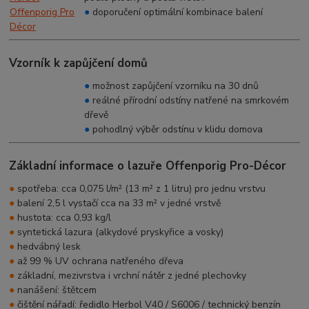
●
doporučení optimální kombinace balení
Vzorník k zapůjčení domů
●
možnost zapůjčení vzorníku na 30 dnů
●
reálné přírodní odstíny natřené na smrkovém
dřevě
●
pohodlný výběr odstínu v klidu domova
Základní informace o lazuře Offenporig Pro-Décor
●
spotřeba: cca 0,075 l/m² (13 m² z 1 litru) pro jednu vrstvu
●
balení 2,5 l vystačí cca na 33 m² v jedné vrstvě
●
hustota: cca 0,93 kg/l
●
syntetická lazura (alkydové pryskyřice a vosky)
●
hedvábný lesk
●
až 99 % UV ochrana natřeného dřeva
●
základní, mezivrstva i vrchní nátěr z jedné plechovky
●
nanášení: štětcem
●
čištění nářadí: ředidlo Herbol V40 / S6006 / technický benzín