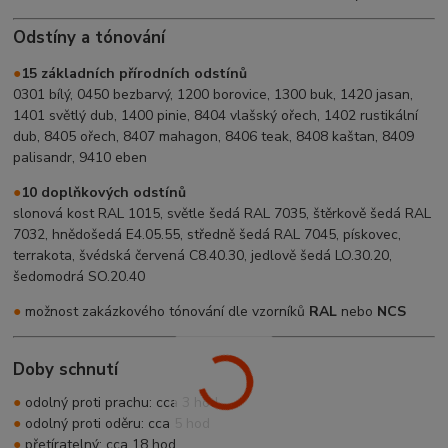
Odstíny a tónování
●
15 základních přírodních odstínů
0301 bílý, 0450 bezbarvý, 1200 borovice, 1300 buk, 1420 jasan,
1401 světlý dub, 1400 pinie, 8404 vlašský ořech, 1402 rustikální
dub, 8405 ořech, 8407 mahagon, 8406 teak, 8408 kaštan, 8409
palisandr, 9410 eben
●
10 doplňkových odstínů
slonová kost RAL 1015, světle šedá RAL 7035, štěrkově šedá RAL
7032, hnědošedá E4.05.55, středně šedá RAL 7045, pískovec,
terrakota, švédská červená C8.40.30, jedlově šedá LO.30.20,
šedomodrá SO.20.40
●
možnost zakázkového tónování dle vzorníků
RAL
nebo
NCS
Doby schnutí
●
odolný proti prachu: cca 3 hod
●
odolný proti oděru: cca 5 hod
●
přetíratelný: cca 18 hod