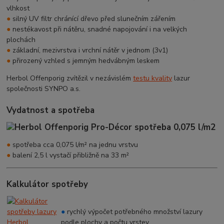
vlhkost
●
silný UV filtr chránící dřevo před slunečním zářením
●
nestékavost při nátěru, snadné napojování i na velkých
plochách
●
základní, mezivrstva i vrchní nátěr v jednom (3v1)
●
přirozený vzhled s jemným hedvábným leskem
Herbol Offenporig zvítězil v nezávislém
testu kvality
lazur
společnosti SYNPO a.s.
Vydatnost a spotřeba
●
spotřeba cca 0,075 l/m² na jednu vrstvu
●
balení 2,5 l vystačí přibližně na 33 m²
Kalkulátor spotřeby
●
rychlý výpočet potřebného množství lazury
podle plochy a počtu vrstev