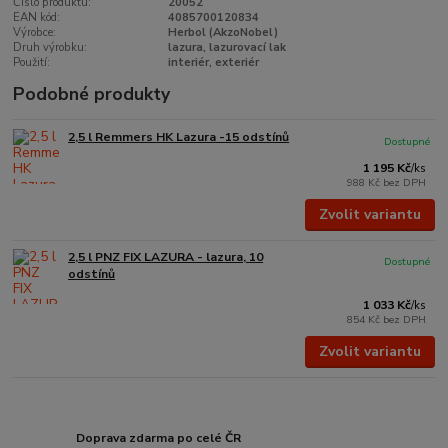
Číslo produktu:
20052
EAN kód:
4085700120834
Výrobce:
Herbol (AkzoNobel)
Druh výrobku:
lazura, lazurovací lak
Použití:
interiér, exteriér
Podobné produkty
2,5 l Remmers HK Lazura -15 odstínů
Dostupné
1 195 Kč
/
ks
988 Kč
bez DPH
Zvolit variantu
2,5 l PNZ FIX LAZURA - lazura, 10
Dostupné
odstínů
1 033 Kč
/
ks
854 Kč
bez DPH
Zvolit variantu
Doprava zdarma po celé ČR