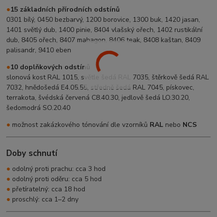
●
15 základních přírodních odstínů
0301 bílý, 0450 bezbarvý, 1200 borovice, 1300 buk, 1420 jasan,
1401 světlý dub, 1400 pinie, 8404 vlašský ořech, 1402 rustikální
dub, 8405 ořech, 8407 mahagon, 8406 teak, 8408 kaštan, 8409
palisandr, 9410 eben
●
10 doplňkových odstínů
slonová kost RAL 1015, světle šedá RAL 7035, štěrkově šedá RAL
7032, hnědošedá E4.05.55, středně šedá RAL 7045, pískovec,
terrakota, švédská červená C8.40.30, jedlově šedá LO.30.20,
šedomodrá SO.20.40
●
možnost zakázkového tónování dle vzorníků
RAL
nebo
NCS
Doby schnutí
●
odolný proti prachu: cca 3 hod
●
odolný proti oděru: cca 5 hod
●
přetíratelný: cca 18 hod
●
proschlý: cca 1–2 dny