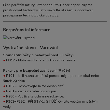
Před použitím lazury Offenporig Pro-Décor doporučujeme
prostudovat technický list v sekci
Ke stažení
a dodržovat
předepsané technologické postupy.
Bezpečnostní informace
Výstražné slovo - Varování
Standardní věty o nebezpečnosti (H věty)
●
H317
- Může vyvolat alergickou kožní reakci.
Pokyny pro bezpečné zacházení (P věty)
●
P101
- Je-li nutná lékařská pomoc, mějte po ruce obal nebo
štítek výrobku.
●
P102
- Uchovávejte mimo dosah dětí.
●
P261
- Zamezte vdechování par.
●
P280
- Používejte ochranné rukavice.
●
P302+P352
- PŘI STYKU S KŮŽÍ: Omyjte velkým množstvím
vody.