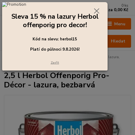
0
ks
+420 273 136 255
za
0,00 Kč
Po - Čt: 8:00 - 17:00, Pá: 8:00 - 14:30
Sleva 15 % na lazury Herbol
offenporig pro decor!
Menu
Kód na slevu: herbol15
Hledat
Platí do půlnoci 9.8.2026!
Úvod
Barvy pro exteriér
2,5 l Herbol Offenporig Pro-Décor - lazura,
bezbarvá
Zavřít
2,5 l Herbol Offenporig Pro-
Décor - lazura, bezbarvá