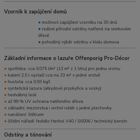
Vzorník k zapůjčení domů
●
možnost zapůjčení vzorníku na 30 dnů
●
reálné přírodní odstíny natřené na smrkovém
dřevě
●
pohodlný výběr odstínu v klidu domova
Základní informace o lazuře Offenporig Pro-Décor
●
spotřeba: cca 0,075 l/m² (13 m² z 1 litru) pro jednu vrstvu
●
balení 2,5 l vystačí cca na 33 m² v jedné vrstvě
●
hustota: cca 0,93 kg/l
●
syntetická lazura (alkydové pryskyřice a vosky)
●
hedvábný lesk
●
až 99 % UV ochrana natřeného dřeva
●
základní, mezivrstva i vrchní nátěr z jedné plechovky
●
nanášení: štětcem
●
čištění nářadí: ředidlo Herbol V40 / S6006 / technický benzín
Odstíny a tónování