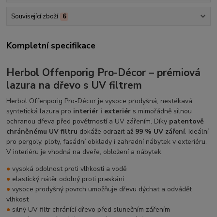
Související zboží
6
Kompletní specifikace
Herbol Offenporig Pro-Décor – prémiová
lazura na dřevo s UV filtrem
Herbol Offenporig Pro-Décor je vysoce prodyšná, nestékavá
syntetická lazura pro
interiér i exteriér
s mimořádně silnou
ochranou dřeva před povětrností a UV zářením. Díky
patentově
chráněnému UV filtru
dokáže odrazit až
99 % UV záření
. Ideální
pro pergoly, ploty, fasádní obklady i zahradní nábytek v exteriéru.
V interiéru je vhodná na dveře, obložení a nábytek.
●
vysoká odolnost proti vlhkosti a vodě
●
elastický nátěr odolný proti praskání
●
vysoce prodyšný povrch umožňuje dřevu dýchat a odvádět
vlhkost
●
silný UV filtr chránící dřevo před slunečním zářením