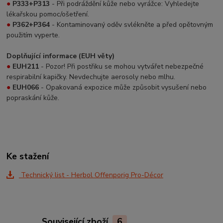
●
P333+P313
- Při podráždění kůže nebo vyrážce: Vyhledejte
lékařskou pomoc/ošetření.
●
P362+P364
- Kontaminovaný oděv svlékněte a před opětovným
použitím vyperte.
Doplňující informace (EUH věty)
●
EUH211
- Pozor! Při postřiku se mohou vytvářet nebezpečné
respirabilní kapičky. Nevdechujte aerosoly nebo mlhu.
●
EUH066
- Opakovaná expozice může způsobit vysušení nebo
popraskání kůže.
Ke stažení
Technický list - Herbol Offenporig Pro-Décor
Související zboží
6