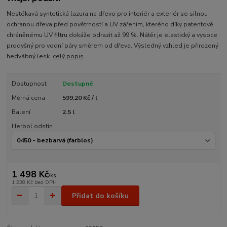
Nestékavá syntetická lazura na dřevo pro interiér a exteriér se silnou
ochranou dřeva před povětrností a UV zářením, kterého díky patentově
chráněnému UV filtru dokáže odrazit až 99 %. Nátěr je elastický a vysoce
prodyšný pro vodní páry směrem od dřeva. Výsledný vzhled je přirozený
hedvábný lesk.
celý popis
Dostupnost
Dostupné
Měrná cena
599,20 Kč / l
Balení
2.5 l
Herbol odstín
1 498 Kč
/
ks
1 238 Kč
bez DPH
Přidat do košíku