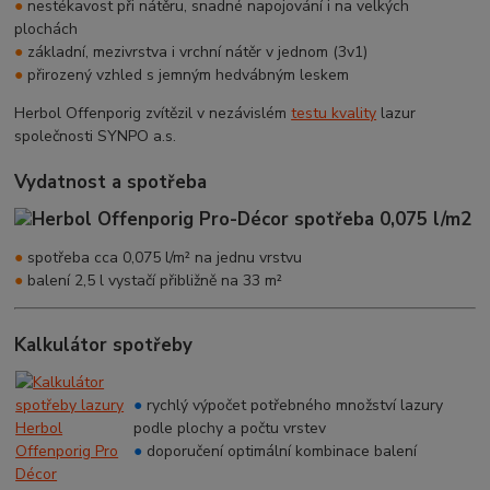
●
nestékavost při nátěru, snadné napojování i na velkých
plochách
●
základní, mezivrstva i vrchní nátěr v jednom (3v1)
●
přirozený vzhled s jemným hedvábným leskem
Herbol Offenporig zvítězil v nezávislém
testu kvality
lazur
společnosti SYNPO a.s.
Vydatnost a spotřeba
●
spotřeba cca 0,075 l/m² na jednu vrstvu
●
balení 2,5 l vystačí přibližně na 33 m²
Kalkulátor spotřeby
●
rychlý výpočet potřebného množství lazury
podle plochy a počtu vrstev
●
doporučení optimální kombinace balení