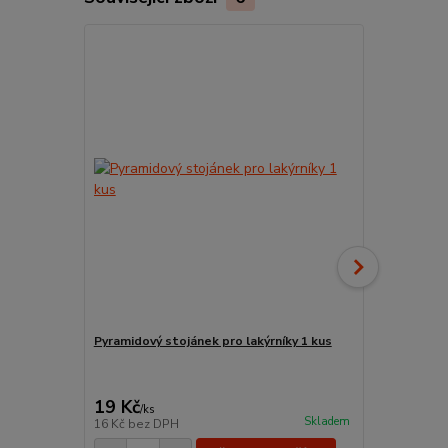
Pyramidový stojánek pro lakýrníky 1 kus
Plochý štět
19 Kč
118 Kč
/
ks
/
ks
Skladem
16 Kč
bez DPH
98 Kč
bez D