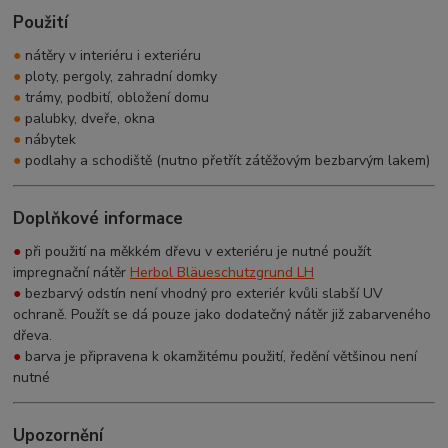
Použití
●
nátěry v interiéru i exteriéru
●
ploty, pergoly, zahradní domky
●
trámy, podbití, obložení domu
●
palubky, dveře, okna
●
nábytek
●
podlahy a schodiště (nutno přetřít zátěžovým bezbarvým lakem)
Doplňkové informace
●
při použití na měkkém dřevu v exteriéru je nutné použít
impregnační nátěr
Herbol Bläueschutzgrund LH
●
bezbarvý odstín není vhodný pro exteriér kvůli slabší UV
ochraně. Použít se dá pouze jako dodatečný nátěr již zabarveného
dřeva.
●
barva je připravena k okamžitému použití, ředění většinou není
nutné
Upozornění