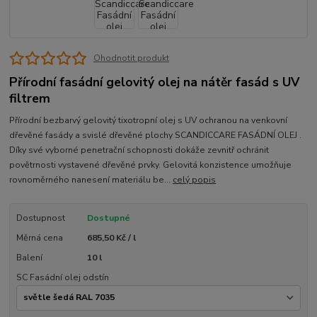
Ohodnotit produkt
Přírodní fasádní gelovitý olej na nátěr fasád s UV
filtrem
Přírodní bezbarvý gelovitý tixotropní olej s UV ochranou na venkovní
dřevěné fasády a svislé dřevěné plochy SCANDICCARE FASÁDNÍ OLEJ .
Díky své vyborné penetrační schopnosti dokáže zevnitř ochránit
povětrnosti vystavené dřevěné prvky. Gelovitá konzistence umožňuje
rovnoměrného nanesení materiálu be...
celý popis
Dostupnost
Dostupné
Měrná cena
685,50 Kč / l
Balení
10 l
SC Fasádní olej odstín