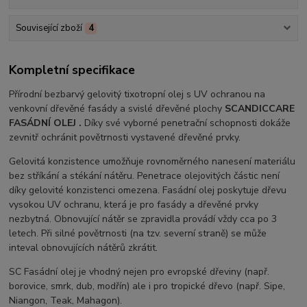
Související zboží
4
Kompletní specifikace
Přírodní bezbarvý gelovitý tixotropní olej s UV ochranou na
venkovní dřevěné fasády a svislé dřevěné plochy
SCANDICCARE
FASÁDNÍ OLEJ .
Díky své vyborné penetrační schopnosti dokáže
zevnitř ochránit povětrnosti vystavené dřevěné prvky.
Gelovitá konzistence umožňuje rovnoměrného nanesení materiálu
bez stříkání a stékání nátěru. Penetrace olejovitých částic není
díky gelovité konzistenci omezena. Fasádní olej poskytuje dřevu
vysokou UV ochranu, která je pro fasády a dřevěné prvky
nezbytná. Obnovující nátěr se zpravidla provádí vždy cca po 3
letech. Při silné povětrnosti (na tzv. severní straně) se může
inteval obnovujících nátěrů zkrátit.
SC Fasádní olej je vhodný nejen pro evropské dřeviny (např.
borovice, smrk, dub, modřín) ale i pro tropické dřevo (např. Sipe,
Niangon, Teak, Mahagon).