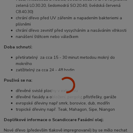
zelená LO.30.20, šedomodrá SO.20.40, švédská červená
C8.40.30)
chrání dřevo před UV zářením a napadením bakteriemi a
plísněmi
chrání dřevo zevnitř před vysycháním a nasáváním vlhkosti
nanášení štětcem nebo válečkem
Doba schnutí:
přetíratelný za cca 15 - 30 minut metodou mokrý do
mokrého
zatížitelný za cca 24 - 48 hodin
Použivá se na:
dřevěné svislé plochy v exteriéru
dřevěné fasády a obložení, pergoly, přístřešky, garáže
evropské dřeviny např smrk, borovice, dub, modřín
tropické dřeviny např. Teak, Mahagon, Sipe, Niangon
Doplňkové informace o Scandiccare Fasádní olej:
Nové dřevo (především tlakově impregnované) by se mělo nechat