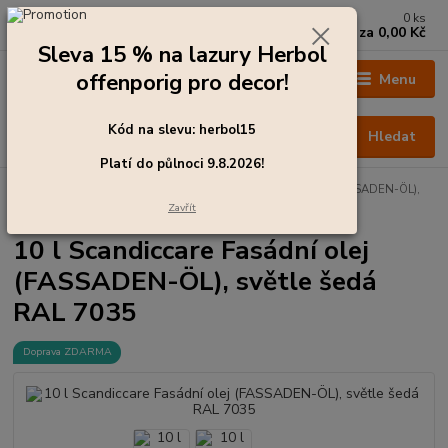
0
ks
+420 273 136 255
za
0,00 Kč
Po - Čt: 8:00 - 17:00, Pá: 8:00 - 14:30
Sleva 15 % na lazury Herbol
offenporig pro decor!
Menu
Kód na slevu: herbol15
Hledat
Platí do půlnoci 9.8.2026!
Úvod
Barvy pro exteriér
10 l Scandiccare Fasádní olej (FASSADEN-ÖL),
světle šedá RAL 7035
Zavřít
10 l Scandiccare Fasádní olej
(FASSADEN-ÖL), světle šedá
RAL 7035
Doprava ZDARMA