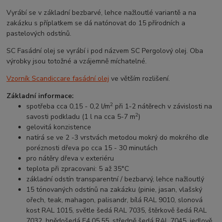
Vyrábí se v základní bezbarvé, lehce nažloutlé variantě a na
zakázku s příplatkem se dá natónovat do 15 přírodních a
pastelových odstínů.
SC Fasádní olej se vyrábí i pod názvem SC Pergolový olej. Oba
výrobky jsou totožné a vzájemně míchatelné.
Vzorník Scandiccare fasádní olej
ve větším rozlišení.
Základní informace:
2
spotřeba cca 0,15 - 0,2 l/m
při 1-2 nátěrech v závislosti na
2
savosti podkladu (1 l na cca 5-7 m
)
gelovitá konzistence
natírá se ve 2 -3 vrstvách metodou mokrý do mokrého dle
poréznosti dřeva po cca 15 - 30 minutách
pro nátěry dřeva v exteriéru
teplota při zpracovani: 5 až 35°C
základní odstín transparentní / bezbarvý, lehce nažloutlý
15 tónovaných odstínů na zakázku (pinie, jasan, vlašský
ořech, teak, mahagon, palisandr, bílá RAL 9010, slonová
kost RAL 1015, světle šedá RAL 7035, štěrkově šedá RAL
7032, hnědošedá E4.05.55, středně šedá RAL 7045, jedlově