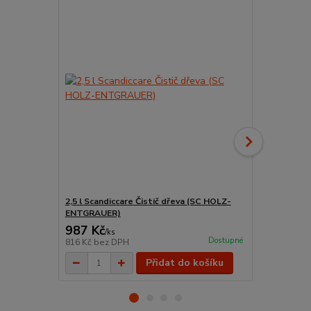
2,5 l Scandiccare Čistič dřeva (SC HOLZ-
Štětec na la
ENTGRAUER)
šířka 120 m
987 Kč
149 Kč
/
ks
/
ks
Dostupné
816 Kč
bez DPH
123 Kč
bez 
Přidat do košíku