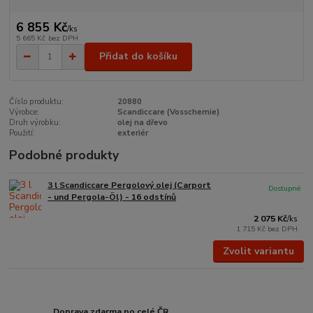
6 855 Kč
/
ks
5 665 Kč
bez DPH
Přidat do košíku
Číslo produktu:
20880
Výrobce:
Scandiccare (Vosschemie)
Druh výrobku:
olej na dřevo
Použití:
exteriér
Podobné produkty
3 l Scandiccare Pergolový olej (Carport
Dostupné
- und Pergola-Öl) - 16 odstínů
2 075 Kč
/
ks
1 715 Kč
bez DPH
Zvolit variantu
Doprava zdarma po celé ČR