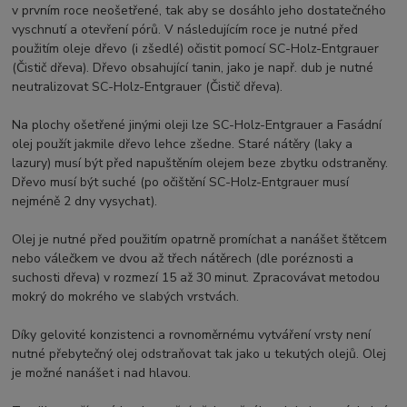
v prvním roce neošetřené, tak aby se dosáhlo jeho dostatečného
vyschnutí a otevření pórů. V následujícím roce je nutné před
použitím oleje dřevo (i zšedlé) očistit pomocí SC-Holz-Entgrauer
(Čistič dřeva). Dřevo obsahující tanin, jako je např. dub je nutné
neutralizovat SC-Holz-Entgrauer (Čistič dřeva).
Na plochy ošetřené jinými oleji lze SC-Holz-Entgrauer a Fasádní
olej použít jakmile dřevo lehce zšedne. Staré nátěry (laky a
lazury) musí být před napuštěním olejem beze zbytku odstraněny.
Dřevo musí být suché (po očištění SC-Holz-Entgrauer musí
nejméně 2 dny vysychat).
Olej je nutné před použitím opatrně promíchat a nanášet štětcem
nebo válečkem ve dvou až třech nátěrech (dle poréznosti a
suchosti dřeva) v rozmezí 15 až 30 minut. Zpracovávat metodou
mokrý do mokrého ve slabých vrstvách.
Díky gelovité konzistenci a rovnoměrnému vytváření vrsty není
nutné přebytečný olej odstraňovat tak jako u tekutých olejů. Olej
je možné nanášet i nad hlavou.