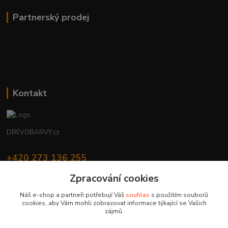
Partnerský prodej
Kontakt
DREVOBARVY.cz
+420 273 136 255
Po - Čt: 8:00 - 17:00, Pá: 8:00 - 14:30
Zpracování cookies
info@drevobarvy.cz
Náš e-shop a partneři potřebují Váš
souhlas
s použitím souborů
cookies, aby Vám mohli zobrazovat informace týkající se Vašich
zájmů.