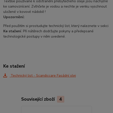
Textilie používané k odstranění přebytečného oleje jsou náchylné
ke samovznícení. Zvlhčete je vodou a nechte je venku vyschnout
uložené v kovové nádobě !
Upozornění:
Před použitím si prostudujte technický list, který naleznete v sekci
Ke stažení
. Při nátěrech dodržujte pokyny a předepsané
technologické postupy v něm uvedené.
Ke stažení
Technický list - Scandiccare Fasádní olej
Související zboží
4
TOP produkt