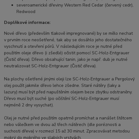
severoamerické dřeviny Western Red Cedar (červený cedr),
Redwood
Doplňkové informace:
Nové dřevo (především tlakově impregnované) by se mělo nechat
v prvním roce neošetřené, tak aby se dosáhlo jeho dostatečného
vyschnutí a otevření pórů. V následujícím roce je nutné před
použitím oleje dřevo (i zšedlé) očistit pomocí SC-Holz-Entgrauer
(Čistič dřeva). Dřevo obsahující tanin, jako je např. dub je nutné
neutralizovat SC-Holz-Entgrauer (Čistič dřeva).
Na plochy ošetřené jinými oleji lze SC-Holz-Entgrauer a Pergolový
olej použít jakmile dřevo lehce zšedne. Staré nátěry (laky a
lazury) musí být před napuštěním olejem beze zbytku odstraněny.
Dřevo musí být suché (po očištění SC-Holz-Entgrauer musí
nejméně 2 dny vysychat).
Olej je nutné před použitím opatrně promíchat a nanášet štětcem
nebo válečkem ve dvou až třech nátěrech (dle poréznosti a
suchosti dřeva) v rozmezí 15 až 30 minut. Zpracovávat metodou
mokrý do mokrého ve slabých vrstvách.