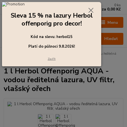
0
ks
+420 273 136 255
za
0,00 Kč
Po - Čt: 8:00 - 17:00, Pá: 8:00 - 14:30
Sleva 15 % na lazury Herbol
offenporig pro decor!
Menu
Kód na slevu: herbol15
Hledat
Platí do půlnoci 9.8.2026!
Úvod
Barvy pro exteriér
1 l Herbol Offenporig AQUA - vodou ředitelná
lazura, UV filtr, vlašský ořech
Zavřít
1 l Herbol Offenporig AQUA -
vodou ředitelná lazura, UV filtr,
vlašský ořech