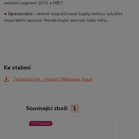
oxidační pigment (ISO) a MBIT.
●
Upozornění
– Jemné rozprašované kapky mohou vytvářet
respirabilní aerosol. Nevdechujte aerosol nebo mlhu.
Ke stažení
Technický list - Herbol Offenporig Aqua
Související zboží
1
TOP produkt