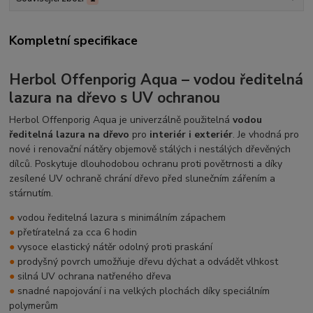
Kompletní specifikace
Herbol Offenporig Aqua – vodou ředitelná
lazura na dřevo s UV ochranou
Herbol Offenporig Aqua je univerzálně použitelná
vodou
ředitelná lazura na dřevo
pro
interiér i exteriér
. Je vhodná pro
nové i renovační nátěry objemově stálých i nestálých dřevěných
dílců. Poskytuje dlouhodobou ochranu proti povětrnosti a díky
zesílené UV ochraně chrání dřevo před slunečním zářením a
stárnutím.
●
vodou ředitelná lazura s minimálním zápachem
●
přetíratelná za cca 6 hodin
●
vysoce elastický nátěr odolný proti praskání
●
prodyšný povrch umožňuje dřevu dýchat a odvádět vlhkost
●
silná UV ochrana natřeného dřeva
●
snadné napojování i na velkých plochách díky speciálním
polymerům