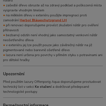
nátěrů
●
zašedlé dřevo obruste až na zdravý podklad a poškozená místa
vyspravte vhodným tmelem
●
na měkkém dřevu v exteriéru použijte impregnaci proti
zamodrání
Herbol Bläueschutzgrund LH
●
při renovaci doporučujeme provést zkušební nátěr pro ověření
přilnavosti
●
bezbarvý odstín není vhodný jako samostatný venkovní nátěr
neošetřeného dřeva
●
v exteriéru jej lze použít pouze jako závěrečný nátěr na již
pigmentované nebo barevně ošetřené dřevo
●
lazura není určena pro povrchy v přímém styku s potravinami ani
pro dětské hračky
Upozornění
Před použitím lazury Offenporig Aqua doporučujeme prostudovat
technický list v sekci
Ke stažení
a dodržovat předepsané
technologické postupy.
Bezpečnostní informace