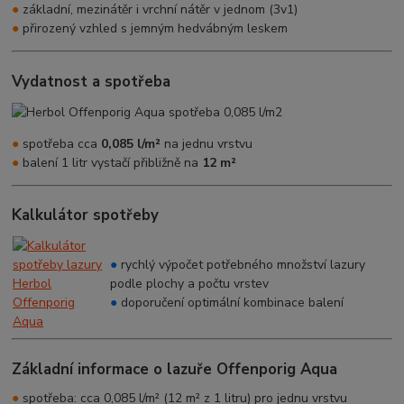
●
základní, mezinátěr i vrchní nátěr v jednom (3v1)
●
přirozený vzhled s jemným hedvábným leskem
Vydatnost a spotřeba
●
spotřeba cca
0,085 l/m²
na jednu vrstvu
●
balení 1 litr vystačí přibližně na
12 m²
Kalkulátor spotřeby
●
rychlý výpočet potřebného množství lazury
podle plochy a počtu vrstev
●
doporučení optimální kombinace balení
Základní informace o lazuře Offenporig Aqua
●
spotřeba: cca 0,085 l/m² (12 m² z 1 litru) pro jednu vrstvu