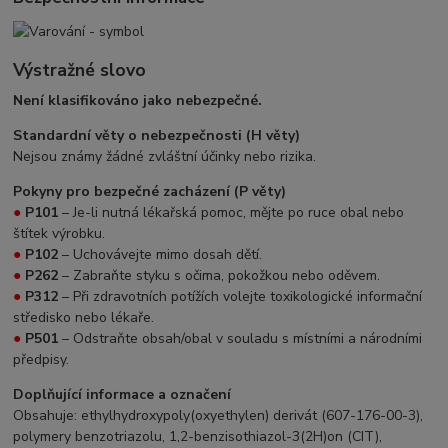
Výstražné slovo
Není klasifikováno jako nebezpečné.
Standardní věty o nebezpečnosti (H věty)
Nejsou známy žádné zvláštní účinky nebo rizika.
Pokyny pro bezpečné zacházení (P věty)
●
P101
– Je-li nutná lékařská pomoc, mějte po ruce obal nebo
štítek výrobku.
●
P102
– Uchovávejte mimo dosah dětí.
●
P262
– Zabraňte styku s očima, pokožkou nebo oděvem.
●
P312
– Při zdravotních potížích volejte toxikologické informační
středisko nebo lékaře.
●
P501
– Odstraňte obsah/obal v souladu s místními a národními
předpisy.
Doplňující informace a označení
Obsahuje: ethylhydroxypoly(oxyethylen) derivát (607-176-00-3),
polymery benzotriazolu, 1,2-benzisothiazol-3(2H)on (CIT),