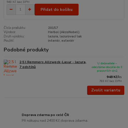
560 Kč
bez DPH
Přidat do košíku
Číslo produktu:
20157
Výrobce:
Herbol (AkzoNobel)
Druh výrobku:
lazura, lazurovací lak
Použití:
interiér, exteriér
Podobné produkty
2,5 l Remmers Allzweck-Lasur - lazura,
U dodavatele –
7 odstínů
odesíláme obvykle do 3
pracovních dnů
948 Kč
/
ks
783 Kč
bez DPH
Zvolit variantu
Doprava zdarma po celé ČR
Při nákupu nad 2400 Kč doprava zdarma.