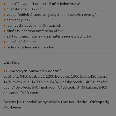
●
balení 1 l vystačí cca na 12 m² v jedné vrstvě
●
hustota: cca 1,05 kg/l
●
vodou ředitelná směs akrylových a alkydových pryskyřic
●
hedvábný lesk
●
rychleschnoucí, minimální zápach
●
silná UV ochrana natřeného dřeva
●
základní, mezinátěr i vrchní nátěr z jedné plechovky
●
nanášení: štětcem
●
ředění a čištění nářadí: vodou
Odstíny
●
15 hotových přírodních odstínů
0301 bílý, 0450 bezbarvý, 1200 borovice, 1300 buk, 1420 jasan,
1401 světlý dub, 1400 pinie, 8404 vlašský ořech, 1402 rustikální
dub, 8405 ořech, 8407 mahagon, 8406 teak, 8408 kaštan, 8409
palisandr, 9410 eben
Odstíny jsou shodné se syntetickou lazurou
Herbol Offenporig
Pro-Décor
.