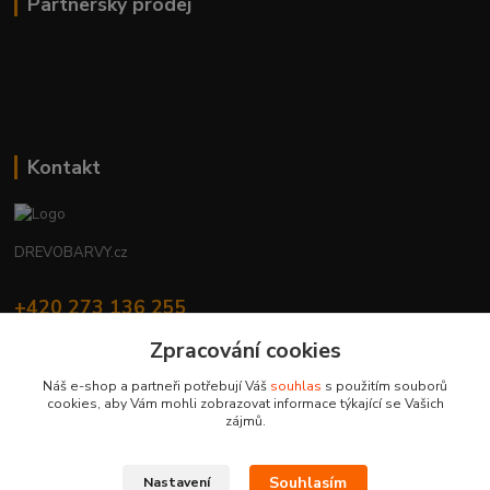
Partnerský prodej
Kontakt
DREVOBARVY.cz
+420 273 136 255
Po - Čt: 8:00 - 17:00, Pá: 8:00 - 14:30
Zpracování cookies
info@drevobarvy.cz
Náš e-shop a partneři potřebují Váš
souhlas
s použitím souborů
cookies, aby Vám mohli zobrazovat informace týkající se Vašich
zájmů.
Souhlasím
Nastavení