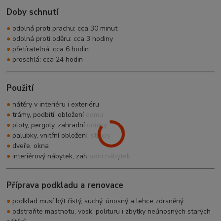
Doby schnutí
●
odolná proti prachu: cca 30 minut
●
odolná proti oděru: cca 3 hodiny
●
přetíratelná: cca 6 hodin
●
proschlá: cca 24 hodin
Použití
●
nátěry v interiéru i exteriéru
●
trámy, podbití, obložení domu
●
ploty, pergoly, zahradní domky
●
palubky, vnitřní obložení, stropy
●
dveře, okna
●
interiérový nábytek, zahradní nábytek
Příprava podkladu a renovace
●
podklad musí být čistý, suchý, únosný a lehce zdrsněný
●
odstraňte mastnotu, vosk, polituru i zbytky neúnosných starých