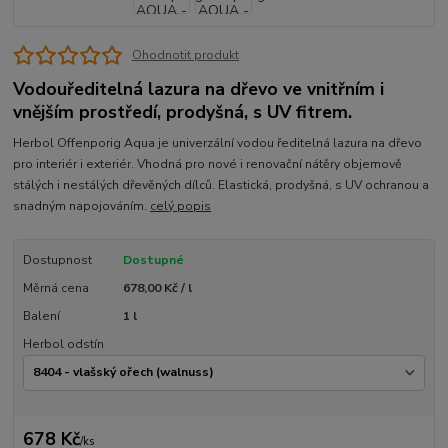
Ohodnotit produkt
Vodouředitelná lazura na dřevo ve vnitřním i
vnějším prostředí, prodyšná, s UV fitrem.
Herbol Offenporig Aqua je univerzální vodou ředitelná lazura na dřevo
pro interiér i exteriér. Vhodná pro nové i renovační nátěry objemově
stálých i nestálých dřevěných dílců. Elastická, prodyšná, s UV ochranou a
snadným napojováním.
celý popis
Dostupnost
Dostupné
Měrná cena
678,00 Kč / l
Balení
1 l
Herbol odstín
678 Kč
/
ks