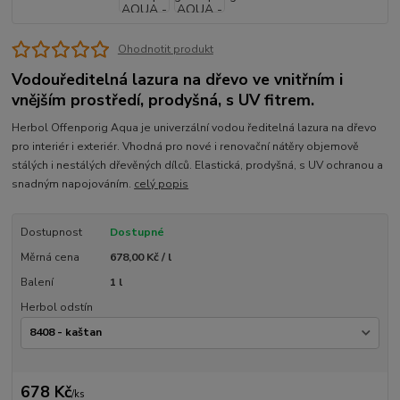
Ohodnotit produkt
Vodouředitelná lazura na dřevo ve vnitřním i
vnějším prostředí, prodyšná, s UV fitrem.
Herbol Offenporig Aqua je univerzální vodou ředitelná lazura na dřevo
pro interiér i exteriér. Vhodná pro nové i renovační nátěry objemově
stálých i nestálých dřevěných dílců. Elastická, prodyšná, s UV ochranou a
snadným napojováním.
celý popis
Dostupnost
Dostupné
Měrná cena
678,00 Kč / l
Balení
1 l
Herbol odstín
678 Kč
/
ks