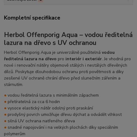
Kompletní specifikace
Herbol Offenporig Aqua – vodou ředitelná
lazura na dřevo s UV ochranou
Herbol Offenporig Aqua je univerzálně použitelná
vodou
ředitelná lazura na dřevo
pro
interiér i exteriér
. Je vhodná pro
nové i renovační nátěry objemově stálých i nestálých dřevěných
dílců. Poskytuje dlouhodobou ochranu proti povětrnosti a díky
zesílené UV ochraně chrání dřevo před slunečním zářením a
stárnutím.
●
vodou ředitelná lazura s minimálním zápachem
●
přetíratelná za cca 6 hodin
●
vysoce elastický nátěr odolný proti praskání
●
prodyšný povrch umožňuje dřevu dýchat a odvádět vlhkost
●
silná UV ochrana natřeného dřeva
●
snadné napojování i na velkých plochách díky speciálním
polymerům