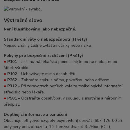
Výstražné slovo
Není klasifikováno jako nebezpečné.
Standardní věty o nebezpečnosti (H věty)
Nejsou známy žádné zvláštní účinky nebo rizika.
Pokyny pro bezpečné zacházení (P věty)
●
P101
– Je-li nutná lékařská pomoc, mějte po ruce obal nebo
štítek výrobku.
●
P102
– Uchovávejte mimo dosah dětí.
●
P262
– Zabraňte styku s očima, pokožkou nebo oděvem.
●
P312
– Při zdravotních potížích volejte toxikologické informační
středisko nebo lékaře.
●
P501
– Odstraňte obsah/obal v souladu s místními a národními
předpisy.
Doplňující informace a označení
Obsahuje: ethylhydroxypoly(oxyethylen) derivát (607-176-00-3),
polymery benzotriazolu, 1,2-benzisothiazol-3(2H)on (CIT),