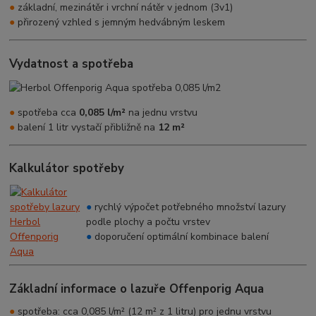
●
základní, mezinátěr i vrchní nátěr v jednom (3v1)
●
přirozený vzhled s jemným hedvábným leskem
Vydatnost a spotřeba
●
spotřeba cca
0,085 l/m²
na jednu vrstvu
●
balení 1 litr vystačí přibližně na
12 m²
Kalkulátor spotřeby
●
rychlý výpočet potřebného množství lazury
podle plochy a počtu vrstev
●
doporučení optimální kombinace balení
Základní informace o lazuře Offenporig Aqua
●
spotřeba: cca 0,085 l/m² (12 m² z 1 litru) pro jednu vrstvu