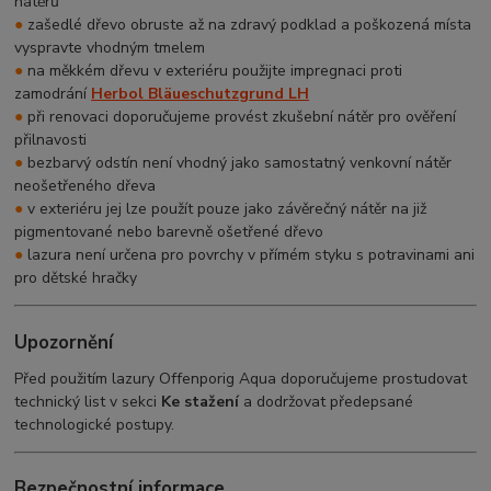
nátěrů
●
zašedlé dřevo obruste až na zdravý podklad a poškozená místa
vyspravte vhodným tmelem
●
na měkkém dřevu v exteriéru použijte impregnaci proti
zamodrání
Herbol Bläueschutzgrund LH
●
při renovaci doporučujeme provést zkušební nátěr pro ověření
přilnavosti
●
bezbarvý odstín není vhodný jako samostatný venkovní nátěr
neošetřeného dřeva
●
v exteriéru jej lze použít pouze jako závěrečný nátěr na již
pigmentované nebo barevně ošetřené dřevo
●
lazura není určena pro povrchy v přímém styku s potravinami ani
pro dětské hračky
Upozornění
Před použitím lazury Offenporig Aqua doporučujeme prostudovat
technický list v sekci
Ke stažení
a dodržovat předepsané
technologické postupy.
Bezpečnostní informace