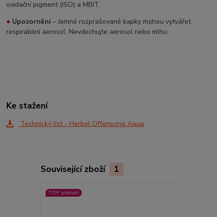
oxidační pigment (ISO) a MBIT.
●
Upozornění
– Jemné rozprašované kapky mohou vytvářet
respirabilní aerosol. Nevdechujte aerosol nebo mlhu.
Ke stažení
Technický list - Herbol Offenporig Aqua
Související zboží
1
TOP produkt