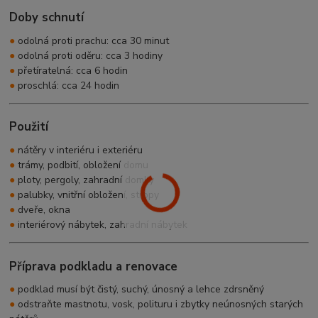
Doby schnutí
●
odolná proti prachu: cca 30 minut
●
odolná proti oděru: cca 3 hodiny
●
přetíratelná: cca 6 hodin
●
proschlá: cca 24 hodin
Použití
●
nátěry v interiéru i exteriéru
●
trámy, podbití, obložení domu
●
ploty, pergoly, zahradní domky
●
palubky, vnitřní obložení, stropy
●
dveře, okna
●
interiérový nábytek, zahradní nábytek
Příprava podkladu a renovace
●
podklad musí být čistý, suchý, únosný a lehce zdrsněný
●
odstraňte mastnotu, vosk, polituru i zbytky neúnosných starých