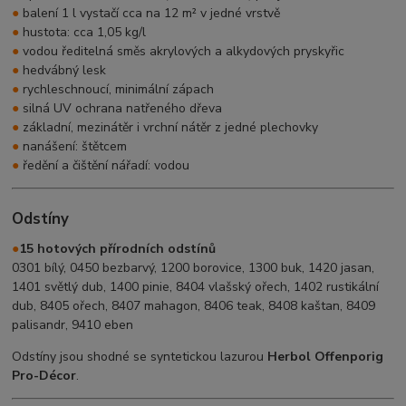
●
balení 1 l vystačí cca na 12 m² v jedné vrstvě
●
hustota: cca 1,05 kg/l
●
vodou ředitelná směs akrylových a alkydových pryskyřic
●
hedvábný lesk
●
rychleschnoucí, minimální zápach
●
silná UV ochrana natřeného dřeva
●
základní, mezinátěr i vrchní nátěr z jedné plechovky
●
nanášení: štětcem
●
ředění a čištění nářadí: vodou
Odstíny
●
15 hotových přírodních odstínů
0301 bílý, 0450 bezbarvý, 1200 borovice, 1300 buk, 1420 jasan,
1401 světlý dub, 1400 pinie, 8404 vlašský ořech, 1402 rustikální
dub, 8405 ořech, 8407 mahagon, 8406 teak, 8408 kaštan, 8409
palisandr, 9410 eben
Odstíny jsou shodné se syntetickou lazurou
Herbol Offenporig
Pro-Décor
.