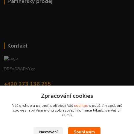
Partnerský prodej
Kontakt
DREVOBARVY.cz
+420 273 136 255
Po - Čt: 8:00 - 17:00, Pá: 8:00 - 14:30
Zpracování cookies
info@drevobarvy.cz
Náš e-shop a partneři potřebují Váš
souhlas
s použitím souborů
cookies, aby Vám mohli zobrazovat informace týkající se Vašich
zájmů.
Souhlasím
Nastavení