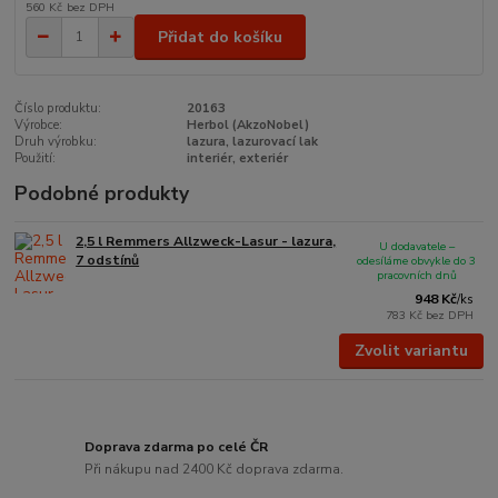
560 Kč
bez DPH
Přidat do košíku
Číslo produktu:
20163
Výrobce:
Herbol (AkzoNobel)
Druh výrobku:
lazura, lazurovací lak
Použití:
interiér, exteriér
Podobné produkty
2,5 l Remmers Allzweck-Lasur - lazura,
U dodavatele –
7 odstínů
odesíláme obvykle do 3
pracovních dnů
948 Kč
/
ks
783 Kč
bez DPH
Zvolit variantu
Doprava zdarma po celé ČR
Při nákupu nad 2400 Kč doprava zdarma.