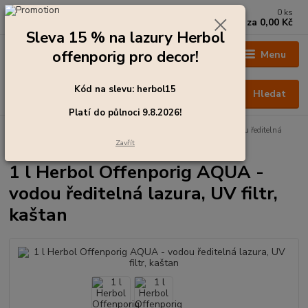
0
ks
+420 273 136 255
za
0,00 Kč
Po - Čt: 8:00 - 17:00, Pá: 8:00 - 14:30
Sleva 15 % na lazury Herbol
offenporig pro decor!
Menu
Kód na slevu: herbol15
Hledat
Platí do půlnoci 9.8.2026!
Úvod
Barvy pro exteriér
1 l Herbol Offenporig AQUA - vodou ředitelná
lazura, UV filtr, kaštan
Zavřít
1 l Herbol Offenporig AQUA -
vodou ředitelná lazura, UV filtr,
kaštan