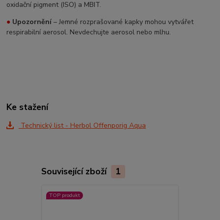
oxidační pigment (ISO) a MBIT.
●
Upozornění
– Jemné rozprašované kapky mohou vytvářet
respirabilní aerosol. Nevdechujte aerosol nebo mlhu.
Ke stažení
Technický list - Herbol Offenporig Aqua
Související zboží
1
TOP produkt