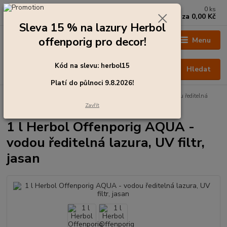
0
ks
+420 273 136 255
za
0,00 Kč
Po - Čt: 8:00 - 17:00, Pá: 8:00 - 14:30
Sleva 15 % na lazury Herbol
offenporig pro decor!
Menu
Kód na slevu: herbol15
Hledat
Platí do půlnoci 9.8.2026!
Úvod
Barvy pro exteriér
1 l Herbol Offenporig AQUA - vodou ředitelná
lazura, UV filtr, jasan
Zavřít
1 l Herbol Offenporig AQUA -
vodou ředitelná lazura, UV filtr,
jasan