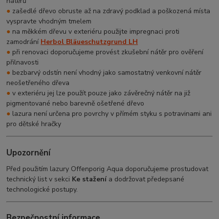
nátěrů
●
zašedlé dřevo obruste až na zdravý podklad a poškozená místa
vyspravte vhodným tmelem
●
na měkkém dřevu v exteriéru použijte impregnaci proti
zamodrání
Herbol Bläueschutzgrund LH
●
při renovaci doporučujeme provést zkušební nátěr pro ověření
přilnavosti
●
bezbarvý odstín není vhodný jako samostatný venkovní nátěr
neošetřeného dřeva
●
v exteriéru jej lze použít pouze jako závěrečný nátěr na již
pigmentované nebo barevně ošetřené dřevo
●
lazura není určena pro povrchy v přímém styku s potravinami ani
pro dětské hračky
Upozornění
Před použitím lazury Offenporig Aqua doporučujeme prostudovat
technický list v sekci
Ke stažení
a dodržovat předepsané
technologické postupy.
Bezpečnostní informace