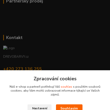
Partnerský prodej
Kontakt
DREVOBARVY.cz
+420 273 136 255
Po - Čt: 8:00 - 17:00, Pá: 8:00 - 14:30
Zpracování cookies
info@drevobarvy.cz
Náš e-shop a partneři potřebují Váš
souhlas
s použitím souborů
cookies, aby Vám mohli zobrazovat informace týkající se Vašich
zájmů.
Souhlasím
Nastavení