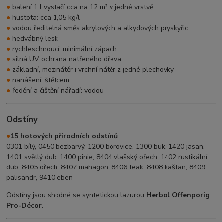
●
balení 1 l vystačí cca na 12 m² v jedné vrstvě
●
hustota: cca 1,05 kg/l
●
vodou ředitelná směs akrylových a alkydových pryskyřic
●
hedvábný lesk
●
rychleschnoucí, minimální zápach
●
silná UV ochrana natřeného dřeva
●
základní, mezinátěr i vrchní nátěr z jedné plechovky
●
nanášení: štětcem
●
ředění a čištění nářadí: vodou
Odstíny
●
15 hotových přírodních odstínů
0301 bílý, 0450 bezbarvý, 1200 borovice, 1300 buk, 1420 jasan,
1401 světlý dub, 1400 pinie, 8404 vlašský ořech, 1402 rustikální
dub, 8405 ořech, 8407 mahagon, 8406 teak, 8408 kaštan, 8409
palisandr, 9410 eben
Odstíny jsou shodné se syntetickou lazurou
Herbol Offenporig
Pro-Décor
.