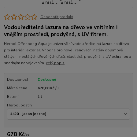
Ohodnotit produkt
Vodouředitelná lazura na dřevo ve vnitřním i
vnějším prostředí, prodyšná, s UV fitrem.
Herbol Offenporig Aqua je univerzální vodou ředitelná lazura na dřevo
pro interiér i exteriér. Vhodná pro nové i renovační nátěry objemově
stálých i nestálých dřevěných dílců. Elastická, prodyšná, s UV ochranou a
snadným napojováním.
celý popis
Dostupnost
Dostupné
Měrná cena
678,00 Kč / l
Balení
1 l
Herbol odstín
678 Kč
/
ks