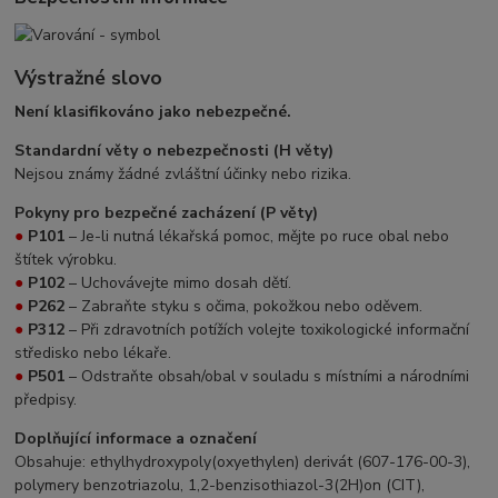
Výstražné slovo
Není klasifikováno jako nebezpečné.
Standardní věty o nebezpečnosti (H věty)
Nejsou známy žádné zvláštní účinky nebo rizika.
Pokyny pro bezpečné zacházení (P věty)
●
P101
– Je-li nutná lékařská pomoc, mějte po ruce obal nebo
štítek výrobku.
●
P102
– Uchovávejte mimo dosah dětí.
●
P262
– Zabraňte styku s očima, pokožkou nebo oděvem.
●
P312
– Při zdravotních potížích volejte toxikologické informační
středisko nebo lékaře.
●
P501
– Odstraňte obsah/obal v souladu s místními a národními
předpisy.
Doplňující informace a označení
Obsahuje: ethylhydroxypoly(oxyethylen) derivát (607-176-00-3),
polymery benzotriazolu, 1,2-benzisothiazol-3(2H)on (CIT),