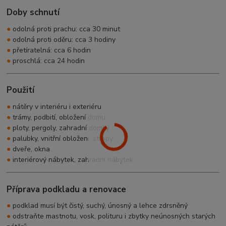
Doby schnutí
●
odolná proti prachu: cca 30 minut
●
odolná proti oděru: cca 3 hodiny
●
přetíratelná: cca 6 hodin
●
proschlá: cca 24 hodin
Použití
●
nátěry v interiéru i exteriéru
●
trámy, podbití, obložení domu
●
ploty, pergoly, zahradní domky
●
palubky, vnitřní obložení, stropy
●
dveře, okna
●
interiérový nábytek, zahradní nábytek
Příprava podkladu a renovace
●
podklad musí být čistý, suchý, únosný a lehce zdrsněný
●
odstraňte mastnotu, vosk, polituru i zbytky neúnosných starých