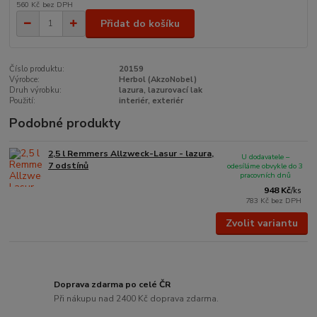
560 Kč
bez DPH
Přidat do košíku
Číslo produktu:
20159
Výrobce:
Herbol (AkzoNobel)
Druh výrobku:
lazura, lazurovací lak
Použití:
interiér, exteriér
Podobné produkty
2,5 l Remmers Allzweck-Lasur - lazura,
U dodavatele –
7 odstínů
odesíláme obvykle do 3
pracovních dnů
948 Kč
/
ks
783 Kč
bez DPH
Zvolit variantu
Doprava zdarma po celé ČR
Při nákupu nad 2400 Kč doprava zdarma.