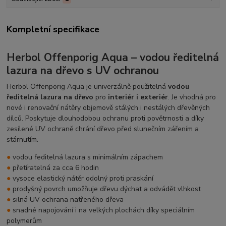
Kompletní specifikace
Herbol Offenporig Aqua – vodou ředitelná
lazura na dřevo s UV ochranou
Herbol Offenporig Aqua je univerzálně použitelná
vodou
ředitelná lazura na dřevo
pro
interiér i exteriér
. Je vhodná pro
nové i renovační nátěry objemově stálých i nestálých dřevěných
dílců. Poskytuje dlouhodobou ochranu proti povětrnosti a díky
zesílené UV ochraně chrání dřevo před slunečním zářením a
stárnutím.
●
vodou ředitelná lazura s minimálním zápachem
●
přetíratelná za cca 6 hodin
●
vysoce elastický nátěr odolný proti praskání
●
prodyšný povrch umožňuje dřevu dýchat a odvádět vlhkost
●
silná UV ochrana natřeného dřeva
●
snadné napojování i na velkých plochách díky speciálním
polymerům