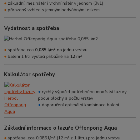
●
základní, mezinátěr i vrchní nátěr v jednom (3v1)
●
přirozený vzhled s jemným hedvábným leskem
Vydatnost a spotřeba
●
spotřeba cca
0,085 l/m²
na jednu vrstvu
●
balení 1 litr vystačí přibližně na
12 m²
Kalkulátor spotřeby
●
rychlý výpočet potřebného množství lazury
podle plochy a počtu vrstev
●
doporučení optimální kombinace balení
Základní informace o lazuře Offenporig Aqua
●
spotřeba: cca 0,085 l/m² (12 m² z 1 litru) pro jednu vrstvu