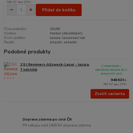
560 Kč
bez DPH
Přidat do košíku
Číslo produktu:
20165
Výrobce:
Herbol (AkzoNobel)
Druh výrobku:
lazura, lazurovací lak
Použití:
interiér, exteriér
Podobné produkty
2,5 l Remmers Allzweck-Lasur - lazura,
U dodavatele –
7 odstínů
odesíláme obvykle do 3
pracovních dnů
948 Kč
/
ks
783 Kč
bez DPH
Zvolit variantu
Doprava zdarma po celé ČR
Při nákupu nad 2400 Kč doprava zdarma.