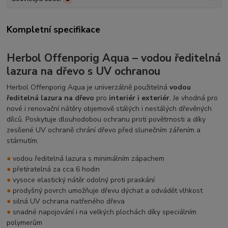
Kompletní specifikace
Herbol Offenporig Aqua – vodou ředitelná
lazura na dřevo s UV ochranou
Herbol Offenporig Aqua je univerzálně použitelná
vodou
ředitelná lazura na dřevo
pro
interiér i exteriér
. Je vhodná pro
nové i renovační nátěry objemově stálých i nestálých dřevěných
dílců. Poskytuje dlouhodobou ochranu proti povětrnosti a díky
zesílené UV ochraně chrání dřevo před slunečním zářením a
stárnutím.
●
vodou ředitelná lazura s minimálním zápachem
●
přetíratelná za cca 6 hodin
●
vysoce elastický nátěr odolný proti praskání
●
prodyšný povrch umožňuje dřevu dýchat a odvádět vlhkost
●
silná UV ochrana natřeného dřeva
●
snadné napojování i na velkých plochách díky speciálním
polymerům