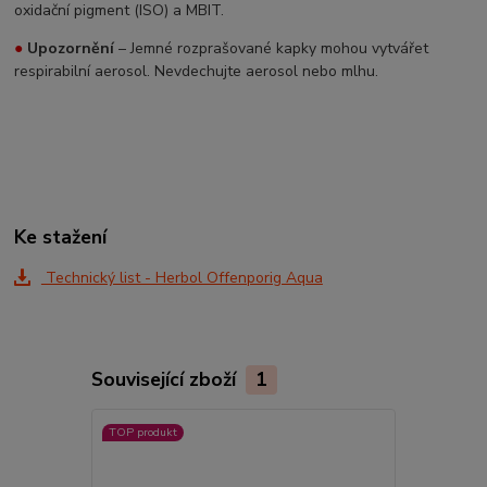
oxidační pigment (ISO) a MBIT.
●
Upozornění
– Jemné rozprašované kapky mohou vytvářet
respirabilní aerosol. Nevdechujte aerosol nebo mlhu.
Ke stažení
Technický list - Herbol Offenporig Aqua
Související zboží
1
TOP produkt