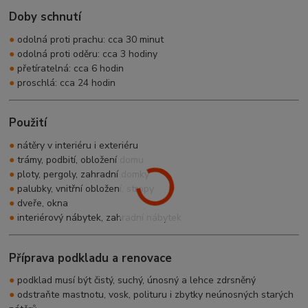
Doby schnutí
●
odolná proti prachu: cca 30 minut
●
odolná proti oděru: cca 3 hodiny
●
přetíratelná: cca 6 hodin
●
proschlá: cca 24 hodin
Použití
●
nátěry v interiéru i exteriéru
●
trámy, podbití, obložení domu
●
ploty, pergoly, zahradní domky
●
palubky, vnitřní obložení, stropy
●
dveře, okna
●
interiérový nábytek, zahradní nábytek
Příprava podkladu a renovace
●
podklad musí být čistý, suchý, únosný a lehce zdrsněný
●
odstraňte mastnotu, vosk, polituru i zbytky neúnosných starých