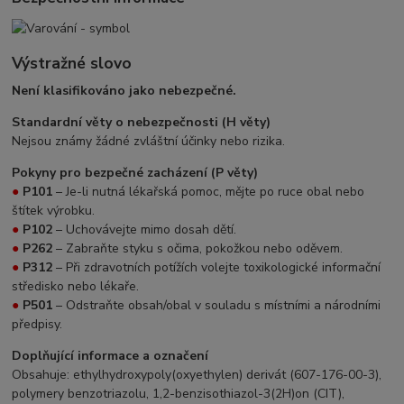
Výstražné slovo
Není klasifikováno jako nebezpečné.
Standardní věty o nebezpečnosti (H věty)
Nejsou známy žádné zvláštní účinky nebo rizika.
Pokyny pro bezpečné zacházení (P věty)
●
P101
– Je-li nutná lékařská pomoc, mějte po ruce obal nebo
štítek výrobku.
●
P102
– Uchovávejte mimo dosah dětí.
●
P262
– Zabraňte styku s očima, pokožkou nebo oděvem.
●
P312
– Při zdravotních potížích volejte toxikologické informační
středisko nebo lékaře.
●
P501
– Odstraňte obsah/obal v souladu s místními a národními
předpisy.
Doplňující informace a označení
Obsahuje: ethylhydroxypoly(oxyethylen) derivát (607-176-00-3),
polymery benzotriazolu, 1,2-benzisothiazol-3(2H)on (CIT),