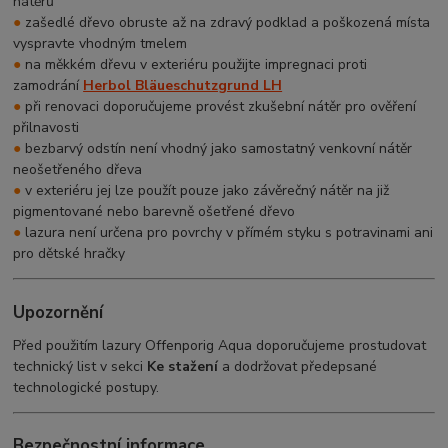
nátěrů
●
zašedlé dřevo obruste až na zdravý podklad a poškozená místa
vyspravte vhodným tmelem
●
na měkkém dřevu v exteriéru použijte impregnaci proti
zamodrání
Herbol Bläueschutzgrund LH
●
při renovaci doporučujeme provést zkušební nátěr pro ověření
přilnavosti
●
bezbarvý odstín není vhodný jako samostatný venkovní nátěr
neošetřeného dřeva
●
v exteriéru jej lze použít pouze jako závěrečný nátěr na již
pigmentované nebo barevně ošetřené dřevo
●
lazura není určena pro povrchy v přímém styku s potravinami ani
pro dětské hračky
Upozornění
Před použitím lazury Offenporig Aqua doporučujeme prostudovat
technický list v sekci
Ke stažení
a dodržovat předepsané
technologické postupy.
Bezpečnostní informace