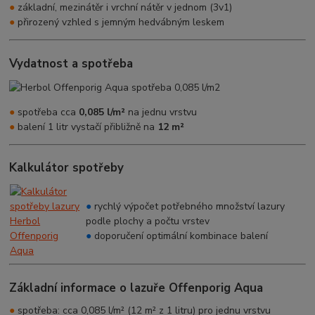
●
základní, mezinátěr i vrchní nátěr v jednom (3v1)
●
přirozený vzhled s jemným hedvábným leskem
Vydatnost a spotřeba
●
spotřeba cca
0,085 l/m²
na jednu vrstvu
●
balení 1 litr vystačí přibližně na
12 m²
Kalkulátor spotřeby
●
rychlý výpočet potřebného množství lazury
podle plochy a počtu vrstev
●
doporučení optimální kombinace balení
Základní informace o lazuře Offenporig Aqua
●
spotřeba: cca 0,085 l/m² (12 m² z 1 litru) pro jednu vrstvu