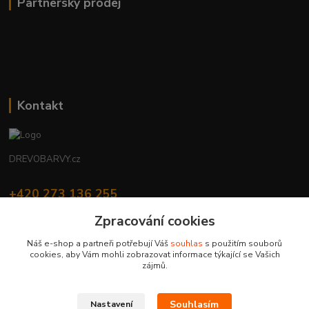
Partnerský prodej
Kontakt
DREVOBARVY.cz
+420 273 136 255
Po - Čt: 8:00 - 17:00, Pá: 8:00 - 14:30
Zpracování cookies
info@drevobarvy.cz
Náš e-shop a partneři potřebují Váš
souhlas
s použitím souborů
cookies, aby Vám mohli zobrazovat informace týkající se Vašich
zájmů.
Souhlasím
Nastavení