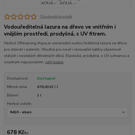
Ohodnotit produkt
Vodouředitelná lazura na dřevo ve vnitřním i
vnějším prostředí, prodyšná, s UV fitrem.
Herbol Offenporig Aqua je univerzální vodou ředitelná lazura na dřevo
pro interiér i exteriér. Vhodná pro nové i renovační nátěry objemově
stálých i nestálých dřevěných dílců. Elastická, prodyšná, s UV ochranou a
snadným napojováním.
celý popis
Dostupnost
Dostupné
Měrná cena
678,00 Kč / l
Balení
1 l
Herbol odstín
678 Kč
/
ks