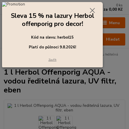
0
ks
+420 273 136 255
za
0,00 Kč
Po - Čt: 8:00 - 17:00, Pá: 8:00 - 14:30
Sleva 15 % na lazury Herbol
offenporig pro decor!
Menu
Kód na slevu: herbol15
Hledat
Platí do půlnoci 9.8.2026!
Úvod
Barvy pro exteriér
1 l Herbol Offenporig AQUA - vodou ředitelná
lazura, UV filtr, eben
Zavřít
1 l Herbol Offenporig AQUA -
vodou ředitelná lazura, UV filtr,
eben