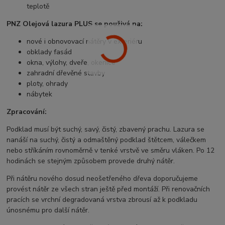
teplotě
PNZ Olejová lazura PLUS se použivá na:
nové i obnovovací nátěry v exteriéru
obklady fasád
okna, výlohy, dveře, okenice
zahradní dřevěné stavby
ploty, ohrady
nábytek
Zpracování:
Podklad musí být suchý, savý, čistý, zbavený prachu. Lazura se
nanáší na suchý, čistý a odmaštěný podklad štětcem, válečkem
nebo stříkáním rovnoměrně v tenké vrstvě ve směru vláken. Po 12
hodinách se stejným způsobem provede druhý nátěr.
Při nátěru nového dosud neošetřeného dřeva doporučujeme
provést nátěr ze všech stran ještě před montáží. Při renovačních
pracích se vrchní degradovaná vrstva zbrousí až k podkladu
únosnému pro další nátěr.