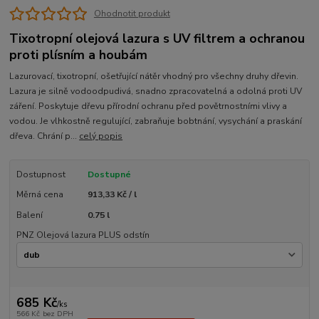
Ohodnotit produkt
Tixotropní olejová lazura s UV filtrem a ochranou
proti plísním a houbám
Lazurovací, tixotropní, ošetřující nátěr vhodný pro všechny druhy dřevin.
Lazura je silně vodoodpudivá, snadno zpracovatelná a odolná proti UV
záření. Poskytuje dřevu přírodní ochranu před povětrnostními vlivy a
vodou. Je vlhkostně regulující, zabraňuje bobtnání, vysychání a praskání
dřeva. Chrání p...
celý popis
Dostupnost
Dostupné
Měrná cena
913,33 Kč / l
Balení
0.75 l
PNZ Olejová lazura PLUS odstín
685 Kč
/
ks
566 Kč
bez DPH