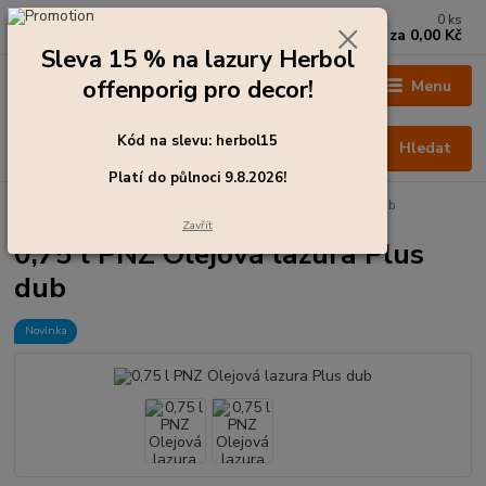
0
ks
+420 273 136 255
za
0,00 Kč
Po - Čt: 8:00 - 17:00, Pá: 8:00 - 14:30
Sleva 15 % na lazury Herbol
offenporig pro decor!
Menu
Kód na slevu: herbol15
Hledat
Platí do půlnoci 9.8.2026!
Úvod
Barvy pro exteriér
0,75 l PNZ Olejová lazura Plus dub
Zavřít
0,75 l PNZ Olejová lazura Plus
dub
Novinka