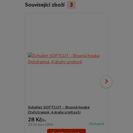
Související zboží
3
Schuller SOFTCUT - Brusná houba
Kelímek na 
čtyřstranná, 4 druhy zrnitosti
Schuller P
28 Kč
42 Kč
/
ks
/
ks
Dostupné
23 Kč
bez DPH
35 Kč
bez D