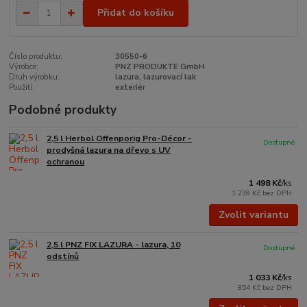
Přidat do košíku
Číslo produktu:
30550-6
Výrobce:
PNZ PRODUKTE GmbH
Druh výrobku:
lazura, lazurovací lak
Použití:
exteriér
Podobné produkty
2,5 l Herbol Offenporig Pro-Décor -
Dostupné
prodyšná lazura na dřevo s UV
ochranou
1 498 Kč
/
ks
1 238 Kč
bez DPH
Zvolit variantu
2,5 l PNZ FIX LAZURA - lazura, 10
Dostupné
odstínů
1 033 Kč
/
ks
854 Kč
bez DPH