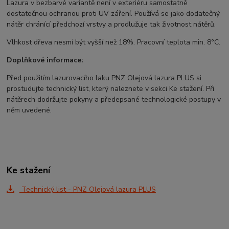
Lazura v bezbarvé variantě není v exteriéru samostatně
dostatečnou ochranou proti UV záření. Používá se jako dodatečný
nátěr chránící předchozí vrstvy a prodlužuje tak životnost nátěrů.
Vlhkost dřeva nesmí být vyšší než 18%. Pracovní teplota min. 8°C.
Doplňkové informace:
Před použitím lazurovacího laku PNZ Olejová lazura PLUS si
prostudujte technický list, který naleznete v sekci Ke stažení. Při
nátěrech dodržujte pokyny a předepsané technologické postupy v
něm uvedené.
Ke stažení
Technický list - PNZ Olejová lazura PLUS