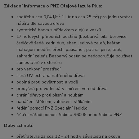
Základní informace o PNZ Olejové lazuře Plus:
2
2
spotřeba cca 0,04 l/m
1 litr na cca 25 m
) pro jednu vrstvu
nátěru dle savosti dřeva
syntetická barva s přídavkem olejů a vosků
17 hotových přírodních odstínů (bezbarvá, bílá, borovice,
čedičově šedá, cedr, dub, eben, jedlová zeleň, kaštan,
mahagon, modřín, ořech, palisandr, patina, pinie, teak,
zahradní zeleň). Bezbarvý odstín se nedoporučuje používat
samostatně v exteriéru.
pro venkovní prostředí
silná UV ochrana natřeného dřeva
odolná proti povětrnosti a vodě
prodyšná pro vodní páry směrem ven od dřeva
chrání dřevo proti plísní a houbám
nanášení štětcem, válečkem, stříkáním
ředění pomocí PNZ Speciální ředidlo
čištění nářadí pomocí ředidla S6006 nebo ředidla PNZ
Doby schnutí:
přetíratelná za cca 12 - 24 hod v závislosti na okolní