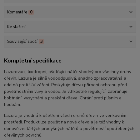
Komentáře
0
Ke stažení
Související zboží
3
Kompletní specifikace
Lazurovací, tixotropní, ošetřující nátěr vhodný pro všechny druhy
dřevin. Lazura je silně vodoodpudivá, snadno zpracovatelná a
odolná proti UV záření. Poskytuje dřevu přírodní ochranu před
povětrnostními vlivy a vodou. Je vlhkostně regulující, zabraňuje
bobtnání, vysychání a praskání dřeva. Chrání proti plísním a
houbám.
Lazura je vhodná k ošetření všech druhů dřevin ve venkovním
prostředí. Produkt lze použít na nové dřevo a je též vhodný k
obnově zestárlých prodyšných nátěrů a povětrností opotřebených
dřevěných povrchů.