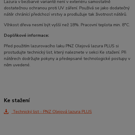
Lazura v bezbarvé variantě není v exteriéru samostatně
dostatečnou ochranou proti UV záření. Používá se jako dodatečný
nátěr chránící předchozí vrstvy a prodlužuje tak životnost nátěrů.
Vlhkost dřeva nesmí být vyšší než 18%. Pracovní teplota min. 8°C.
Doplňkové informace:
Před použitím lazurovacího laku PNZ Olejová lazura PLUS si
prostudujte technický list, který naleznete v sekci Ke stažení. Při
nátěrech dodržujte pokyny a předepsané technologické postupy v
něm uvedené.
Ke stažení
Technický list - PNZ Olejová lazura PLUS