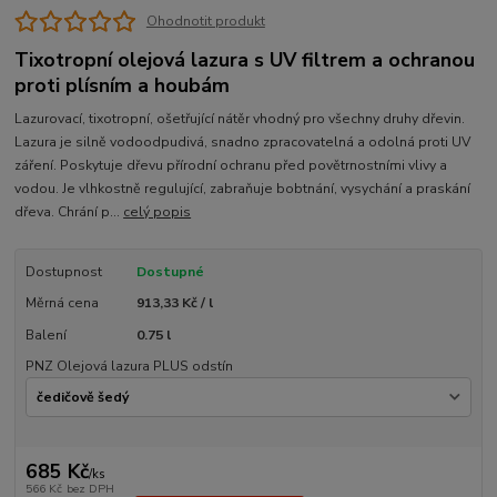
Ohodnotit produkt
Tixotropní olejová lazura s UV filtrem a ochranou
proti plísním a houbám
Lazurovací, tixotropní, ošetřující nátěr vhodný pro všechny druhy dřevin.
Lazura je silně vodoodpudivá, snadno zpracovatelná a odolná proti UV
záření. Poskytuje dřevu přírodní ochranu před povětrnostními vlivy a
vodou. Je vlhkostně regulující, zabraňuje bobtnání, vysychání a praskání
dřeva. Chrání p...
celý popis
Dostupnost
Dostupné
Měrná cena
913,33 Kč / l
Balení
0.75 l
PNZ Olejová lazura PLUS odstín
685 Kč
/
ks
566 Kč
bez DPH