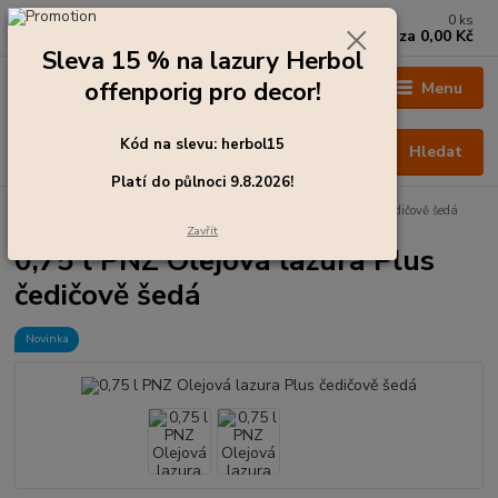
0
ks
+420 273 136 255
za
0,00 Kč
Po - Čt: 8:00 - 17:00, Pá: 8:00 - 14:30
Sleva 15 % na lazury Herbol
offenporig pro decor!
Menu
Kód na slevu: herbol15
Hledat
Platí do půlnoci 9.8.2026!
Úvod
Barvy pro exteriér
0,75 l PNZ Olejová lazura Plus čedičově šedá
Zavřít
0,75 l PNZ Olejová lazura Plus
čedičově šedá
Novinka