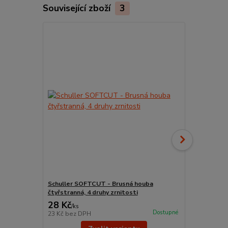
Související zboží
3
Schuller SOFTCUT - Brusná houba
Kelímek na 
čtyřstranná, 4 druhy zrnitosti
Schuller P
28 Kč
42 Kč
/
ks
/
ks
Dostupné
23 Kč
bez DPH
35 Kč
bez D