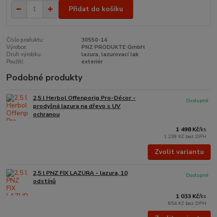
Přidat do košíku
Číslo produktu:
30550-14
Výrobce:
PNZ PRODUKTE GmbH
Druh výrobku:
lazura, lazurovací lak
Použití:
exteriér
Podobné produkty
2,5 l Herbol Offenporig Pro-Décor -
Dostupné
prodyšná lazura na dřevo s UV
ochranou
1 498 Kč
/
ks
1 238 Kč
bez DPH
Zvolit variantu
2,5 l PNZ FIX LAZURA - lazura, 10
Dostupné
odstínů
1 033 Kč
/
ks
854 Kč
bez DPH