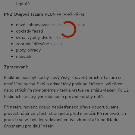
teplotě
PNZ Olejová lazura PLUS se použivá na:
nové i obnovovací nátěry v exteriéru
obklady fasád
okna, výlohy, dveře, okenice
zahradní dřevěné stavby
ploty, ohrady
nábytek
Zpracování:
Podklad musí být suchý, savý, čistý, zbavený prachu. Lazura se
nanáší na suchý, čistý a odmaštěný podklad štětcem, válečkem
nebo stříkáním rovnoměrně v tenké vrstvě ve směru vláken. Po 12
hodinách se stejným způsobem provede druhý nátěr.
Při nátěru nového dosud neošetřeného dřeva doporučujeme
provést nátěr ze všech stran ještě před montáží. Při renovačních
pracích se vrchní degradovaná vrstva zbrousí až k podkladu
únosnému pro další nátěr.