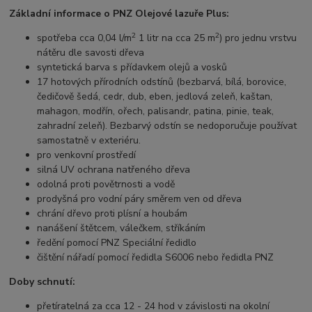
Základní informace o PNZ Olejové lazuře Plus:
2
2
spotřeba cca 0,04 l/m
1 litr na cca 25 m
) pro jednu vrstvu
nátěru dle savosti dřeva
syntetická barva s přídavkem olejů a vosků
17 hotových přírodních odstínů (bezbarvá, bílá, borovice,
čedičově šedá, cedr, dub, eben, jedlová zeleň, kaštan,
mahagon, modřín, ořech, palisandr, patina, pinie, teak,
zahradní zeleň). Bezbarvý odstín se nedoporučuje používat
samostatně v exteriéru.
pro venkovní prostředí
silná UV ochrana natřeného dřeva
odolná proti povětrnosti a vodě
prodyšná pro vodní páry směrem ven od dřeva
chrání dřevo proti plísní a houbám
nanášení štětcem, válečkem, stříkáním
ředění pomocí PNZ Speciální ředidlo
čištění nářadí pomocí ředidla S6006 nebo ředidla PNZ
Doby schnutí:
přetíratelná za cca 12 - 24 hod v závislosti na okolní