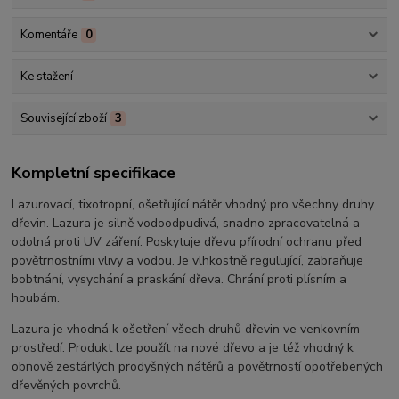
Komentáře
0
Ke stažení
Související zboží
3
Kompletní specifikace
Lazurovací, tixotropní, ošetřující nátěr vhodný pro všechny druhy
dřevin. Lazura je silně vodoodpudivá, snadno zpracovatelná a
odolná proti UV záření. Poskytuje dřevu přírodní ochranu před
povětrnostními vlivy a vodou. Je vlhkostně regulující, zabraňuje
bobtnání, vysychání a praskání dřeva. Chrání proti plísním a
houbám.
Lazura je vhodná k ošetření všech druhů dřevin ve venkovním
prostředí. Produkt lze použít na nové dřevo a je též vhodný k
obnově zestárlých prodyšných nátěrů a povětrností opotřebených
dřevěných povrchů.