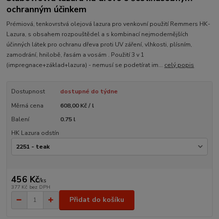
ochranným účinkem
Prémiová, tenkovrstvá olejová lazura pro venkovní použití Remmers HK-
Lazura, s obsahem rozpouštědel a s kombinací nejmodernějších
účinných látek pro ochranu dřeva proti UV záření, vlhkosti, plísním,
zamodrání, hnilobě, řasám a vosám . Použití 3 v 1
(impregnace+základ+lazura) - nemusí se podetírat im...
celý popis
Dostupnost
dostupné do týdne
Měrná cena
608,00 Kč / l
Balení
0.75 l
HK Lazura odstín
456 Kč
/
ks
377 Kč
bez DPH
Přidat do košíku