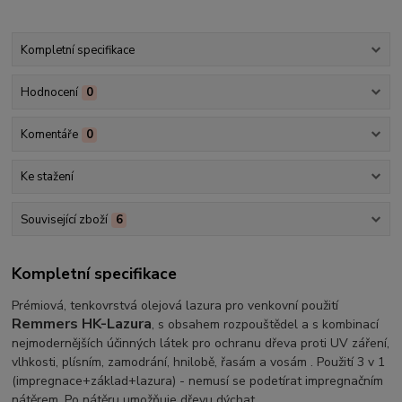
Kompletní specifikace
Hodnocení
0
Komentáře
0
Ke stažení
Související zboží
6
Kompletní specifikace
Prémiová, tenkovrstvá olejová lazura pro venkovní použití
Remmers HK-Lazura
, s obsahem rozpouštědel a s kombinací
nejmodernějších účinných látek pro ochranu dřeva proti UV záření,
vlhkosti, plísním, zamodrání, hnilobě, řasám a vosám
. Použití 3 v 1
(impregnace+základ+lazura) - nemusí se podetírat impregnačním
nátěrem. Po nátěru umožňuje dřevu dýchat.