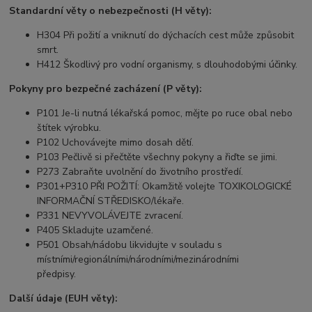
Standardní věty o nebezpečnosti (H věty):
H304 Při požití a vniknutí do dýchacích cest může způsobit
smrt.
H412 Škodlivý pro vodní organismy, s dlouhodobými účinky.
Pokyny pro bezpečné zacházení (P věty):
P101 Je-li nutná lékařská pomoc, mějte po ruce obal nebo
štítek výrobku.
P102 Uchovávejte mimo dosah dětí.
P103 Pečlivě si přečtěte všechny pokyny a řiďte se jimi.
P273 Zabraňte uvolnění do životního prostředí.
P301+P310 PŘI POŽITÍ: Okamžitě volejte TOXIKOLOGICKÉ
INFORMAČNÍ STŘEDISKO/lékaře.
P331 NEVYVOLÁVEJTE zvracení.
P405 Skladujte uzamčené.
P501 Obsah/nádobu likvidujte v souladu s
místními/regionálními/národními/mezinárodními
předpisy.
Další údaje (EUH věty):