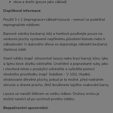
okna a dveře (pouze jako základ)
Doplňkové informace:
Použití 3 v 1 (impregnace+základ+lazura) - nemusí se podetírat
impregnačním nátěrem.
Barevné odstíny bezbarvý, bílý a hemlock používejte pouze na
venkovní plochy vystavené nepřímému působení klimatu nebo k
základování.
U dubového dřeva se doporučuje základní bezbarvý
(farblos) nátěr.
Staré nátěry (např. silnovrstvé lazury nebo krycí barvy), kůru, lýko
a špínu beze zbytku odstraňte. Uvolněné a popraskané suky, jako
i otevřená místa s pryskyřicí odstraňte a vyčistěte pomocí
vhodného prostředku (např. ředidlem - V 101). Hladké,
ohoblované dřevěné plochy, pokud je to možné, před natíráním
obruste a zbavte prachu, čímž dosáhnete lepšího vsakování barvy.
Lazura se nanáší štětcem ve směru vláken. Druhou vrstvu je
možné nanést až po uschnutí prvního nátěru.
Bezpečnostní upozornění: