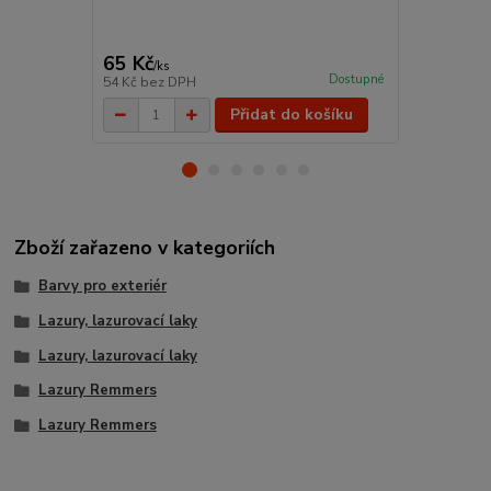
Schuller P
65 Kč
42 Kč
/
ks
/
ks
Dostupné
54 Kč
bez DPH
35 Kč
bez D
Přidat do košíku
Zboží zařazeno v kategoriích
Barvy pro exteriér
Lazury, lazurovací laky
Lazury, lazurovací laky
Lazury Remmers
Lazury Remmers