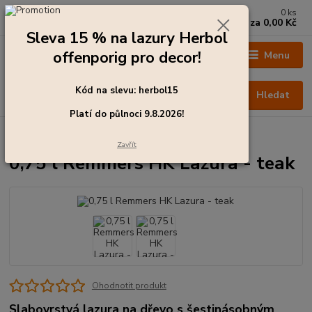
0
ks
+420 273 136 255
za
0,00 Kč
Po - Čt: 8:00 - 17:00, Pá: 8:00 - 14:30
Sleva 15 % na lazury Herbol
offenporig pro decor!
Menu
Kód na slevu: herbol15
Hledat
Platí do půlnoci 9.8.2026!
Úvod
Barvy pro exteriér
0,75 l Remmers HK Lazura - teak
Zavřít
0,75 l Remmers HK Lazura - teak
Ohodnotit produkt
Slabovrstvá lazura na dřevo s šestinásobným