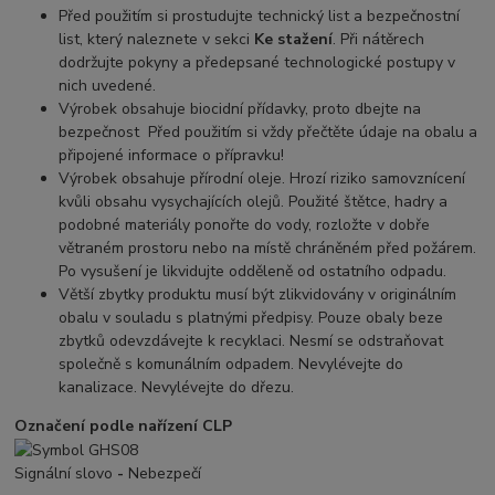
Před použitím si prostudujte technický list a bezpečnostní
list, který naleznete v sekci
Ke stažení
. Při nátěrech
dodržujte pokyny a předepsané technologické postupy v
nich uvedené.
Výrobek obsahuje biocidní přídavky, proto dbejte na
bezpečnost Před použitím si vždy přečtěte údaje na obalu a
připojené informace o přípravku!
Výrobek obsahuje přírodní oleje. Hrozí riziko samovznícení
kvůli obsahu vysychajících olejů. Použité štětce, hadry a
podobné materiály ponořte do vody, rozložte v dobře
větraném prostoru nebo na místě chráněném před požárem.
Po vysušení je likvidujte odděleně od ostatního odpadu.
Větší zbytky produktu musí být zlikvidovány v originálním
obalu v souladu s platnými předpisy. Pouze obaly beze
zbytků odevzdávejte k recyklaci. Nesmí se odstraňovat
společně s komunálním odpadem. Nevylévejte do
kanalizace. Nevylévejte do dřezu.
Označení podle nařízení CLP
Signální slovo
-
Nebezpečí