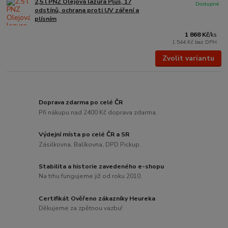
2,5 l PNZ Olejová lazura Plus, 17
Dostupné
odstínů, ochrana proti UV záření a
plísním
1 868 Kč
/
ks
1 544 Kč
bez DPH
Zvolit variantu
Doprava zdarma po celé ČR
Při nákupu nad 2400 Kč doprava zdarma.
Výdejní místa po celé ČR a SR
Zásilkovna, Balíkovna, DPD Pickup.
Stabilita a historie zavedeného e-shopu
Na trhu fungujeme již od roku 2010.
Certifikát Ověřeno zákazníky Heureka
Děkujeme za zpětnou vazbu!