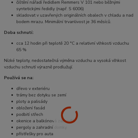
čištění nářadí ředidlem Remmers V 101 nebo běžnými
syntetickými ředidly (např. S 6006)
skladovat v uzavřených originálních obalech v chladu a nad
bodem mrazu. Minimální trvanlivost je 36 měsíců.
Doba schnutí:
cca 12 hodin při teplotě 20 °C a relativní vlhkosti vzduchu
65 %
Nízké teploty, nedostatečná výměna vzduchu a vysoká vlhkost
vzduchu schnutí výrazně prodlužují.
Používá se na:
dřevo v exteriéru
trámy bez dotyku se zemí
ploty a palisády
obložení fasád
podbití střech
okenice a balkónová zábradlí
pergoly a zahradní domky
přístřešky pro auta