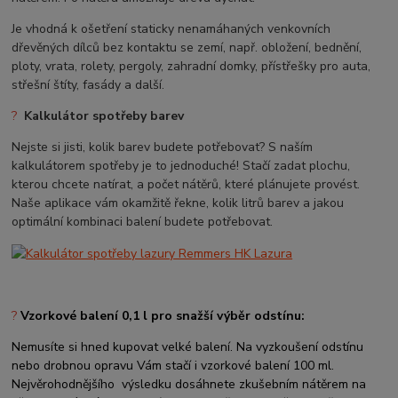
Je vhodná k ošetření staticky nenamáhaných venkovních
dřevěných dílců bez kontaktu se zemí, např. obložení, bednění,
ploty, vrata, rolety, pergoly, zahradní domky, přístřešky pro auta,
střešní štíty, fasády a další.
?
Kalkulátor spotřeby barev
Nejste si jisti, kolik barev budete potřebovat? S naším
kalkulátorem spotřeby je to jednoduché! Stačí zadat plochu,
kterou chcete natírat, a počet nátěrů, které plánujete provést.
Naše aplikace vám okamžitě řekne, kolik litrů barev a jakou
optimální kombinaci balení budete potřebovat.
?
Vzorkové balení 0,1 l pro snažší výběr odstínu:
Nemusíte si hned kupovat velké balení. Na vyzkoušení odstínu
nebo drobnou opravu Vám stačí i vzorkové balení 100 ml.
Nejvěrohodnějšího výsledku dosáhnete zkušebním nátěrem na