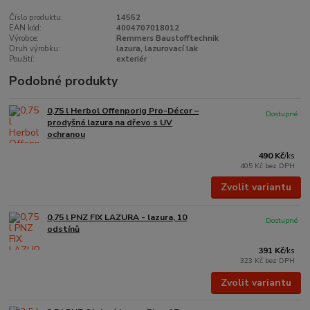
Číslo produktu:
14552
EAN kód:
4004707018012
Výrobce:
Remmers Baustofftechnik
Druh výrobku:
lazura, lazurovací lak
Použití:
exteriér
Podobné produkty
0,75 l Herbol Offenporig Pro-Décor –
Dostupné
prodyšná lazura na dřevo s UV
ochranou
490 Kč
/
ks
405 Kč
bez DPH
Zvolit variantu
0,75 l PNZ FIX LAZURA - lazura, 10
Dostupné
odstínů
391 Kč
/
ks
323 Kč
bez DPH
Zvolit variantu