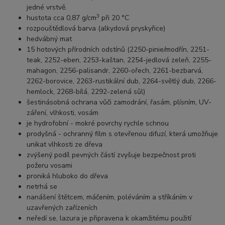
jedné vrstvě.
3
hustota cca 0,87 g/cm
při 20 °C
rozpouštědlová barva (alkydová pryskyřice)
hedvábný mat
15 hotových přírodních odstínů (2250-pinie/modřín, 2251-
teak, 2252-eben, 2253-kaštan, 2254-jedlová zeleň, 2255-
mahagon, 2256-palisandr, 2260-ořech, 2261-bezbarvá,
2262-borovice, 2263-rustikální dub, 2264-světlý dub, 2266-
hemlock, 2268-bílá, 2292-zelená sůl)
šestinásobná ochrana vůči zamodrání, řasám, plísním, UV-
záření, vlhkosti, vosám
je hydrofobní - mokré povrchy rychle schnou
prodyšná
- ochranný film s otevřenou difuzí, která umožňuje
unikat vlhkosti ze dřeva
zvýšený podíl pevných částí zvyšuje bezpečnost proti
požeru vosami
proniká hluboko do dřeva
netrhá se
nanášení štětcem, máčením, poléváním a stříkáním v
uzavřených zařízeních
neředí se, lazura je připravena k okamžitému použití