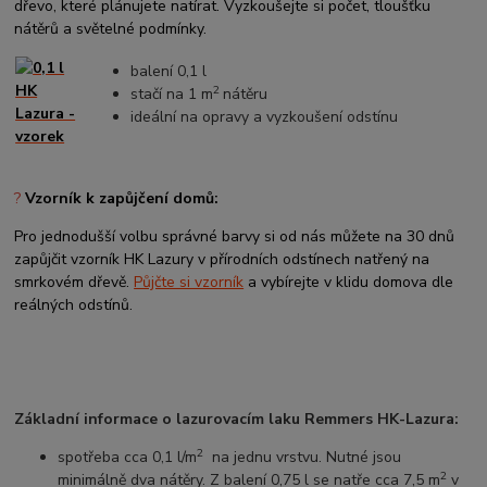
dřevo, které plánujete natírat. Vyzkoušejte si počet, tloušťku
nátěrů a světelné podmínky.
balení 0,1 l
2
stačí na 1 m
nátěru
ideální na opravy a vyzkoušení odstínu
?
Vzorník k zapůjčení domů:
Pro jednodušší volbu správné barvy si od nás můžete na 30 dnů
zapůjčit vzorník HK Lazury v přírodních odstínech natřený na
smrkovém dřevě.
Půjčte si vzorník
a vybírejte v klidu domova dle
reálných odstínů.
Základní informace o lazurovacím laku Remmers HK-Lazura:
2
spotřeba cca 0,1 l/m
na jednu vrstvu. Nutné jsou
2
minimálně dva nátěry. Z balení 0,75 l se natře cca 7,5 m
v