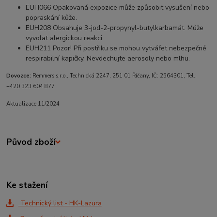
EUH066 Opakovaná expozice může způsobit vysušení nebo
popraskání kůže.
EUH208 Obsahuje 3-jod-2-propynyl-butylkarbamát. Může
vyvolat alergickou reakci.
EUH211 Pozor! Při postřiku se mohou vytvářet nebezpečné
respirabilní kapičky. Nevdechujte aerosoly nebo mlhu.
Dovozce:
Remmers s.r.o., Technická 2247, 251 01 Říčany, IČ: 2564301, Tel.:
+420 323 604 877
Aktualizace 11/2024
Původ zboží
Ke stažení
Technický list - HK-Lazura