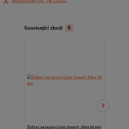
Bezpečnostní list - HK-Lazura
Související zboží
6
Štětec na lazury Color Expert, šířka 50 mm
Kelímek na 