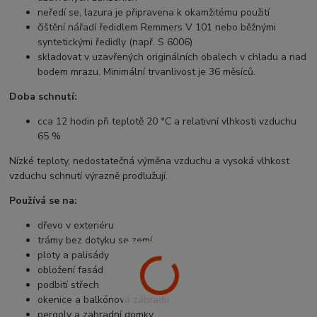
neředí se, lazura je připravena k okamžitému použití
čištění nářadí ředidlem Remmers V 101 nebo běžnými
syntetickými ředidly (např. S 6006)
skladovat v uzavřených originálních obalech v chladu a nad
bodem mrazu. Minimální trvanlivost je 36 měsíců.
Doba schnutí:
cca 12 hodin při teplotě 20 °C a relativní vlhkosti vzduchu
65 %
Nízké teploty, nedostatečná výměna vzduchu a vysoká vlhkost
vzduchu schnutí výrazně prodlužují.
Používá se na:
dřevo v exteriéru
trámy bez dotyku se zemí
ploty a palisády
obložení fasád
podbití střech
okenice a balkónová zábradlí
pergoly a zahradní domky