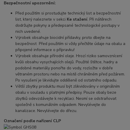
Bezpečnostní upozornění:
Před použitím si prostudujte technický list a bezpečnostní
list, který naleznete v sekci
Ke stažení
. Při nátěrech
dodržujte pokyny a předepsané technologické postupy v
nich uvedené.
Výrobek obsahuje biocidní přídavky, proto dbejte na
bezpečnost Před použitím si vždy přečtěte údaje na obalu a
připojené informace o přípravku!
Výrobek obsahuje přírodní oleje. Hrozí riziko samovznícení
kvůli obsahu vysychajících olejů. Použité štětce, hadry a
podobné materiály ponořte do vody, rozložte v dobře
větraném prostoru nebo na místě chráněném před požárem.
Po vysušení je likvidujte odděleně od ostatního odpadu.
Větší zbytky produktu musí být zlikvidovány v originálním
obalu v souladu s platnými předpisy. Pouze obaly beze
zbytků odevzdávejte k recyklaci. Nesmí se odstraňovat
společně s komunálním odpadem. Nevylévejte do
kanalizace. Nevylévejte do dřezu.
Označení podle nařízení CLP