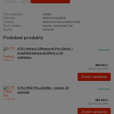
Číslo produktu:
14561
EAN kód:
4004707018555
Výrobce:
Remmers Baustofftechnik
Druh výrobku:
lazura, lazurovací lak
Použití:
exteriér
Podobné produkty
0,75 l Herbol Offenporig Pro-Décor –
Dostupné
prodyšná lazura na dřevo s UV
ochranou
490 Kč
/
ks
405 Kč
bez DPH
Zvolit variantu
0,75 l PNZ FIX LAZURA - lazura, 10
Dostupné
odstínů
391 Kč
/
ks
323 Kč
bez DPH
Zvolit variantu