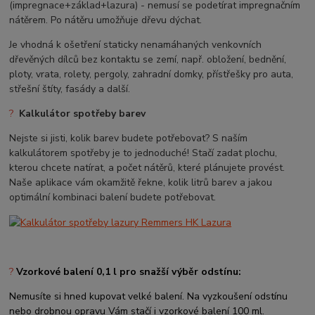
(impregnace+základ+lazura) - nemusí se podetírat impregnačním
nátěrem. Po nátěru umožňuje dřevu dýchat.
Je vhodná k ošetření staticky nenamáhaných venkovních
dřevěných dílců bez kontaktu se zemí, např. obložení, bednění,
ploty, vrata, rolety, pergoly, zahradní domky, přístřešky pro auta,
střešní štíty, fasády a další.
?
Kalkulátor spotřeby barev
Nejste si jisti, kolik barev budete potřebovat? S naším
kalkulátorem spotřeby je to jednoduché! Stačí zadat plochu,
kterou chcete natírat, a počet nátěrů, které plánujete provést.
Naše aplikace vám okamžitě řekne, kolik litrů barev a jakou
optimální kombinaci balení budete potřebovat.
?
Vzorkové balení 0,1 l pro snažší výběr odstínu:
Nemusíte si hned kupovat velké balení. Na vyzkoušení odstínu
nebo drobnou opravu Vám stačí i vzorkové balení 100 ml.