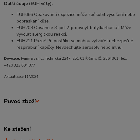
Další údaje (EUH věty):
EUH066 Opakovaná expozice může způsobit vysušení nebo
popraskání kůže.
EUH208 Obsahuje 3-jod-2-propynyl-butylkarbamát. Může
vyvolat alergickou reakci.
EUH211 Pozor! Při postřiku se mohou vytvářet nebezpečné
respirabilní kapičky. Nevdechujte aerosoly nebo mlhu.
Dovozce:
Remmers s.r.o., Technická 2247, 251 01 Říčany, IČ: 2564301, Tel.:
+420 323 604 877
Aktualizace 11/2024
Původ zboží
Ke stažení