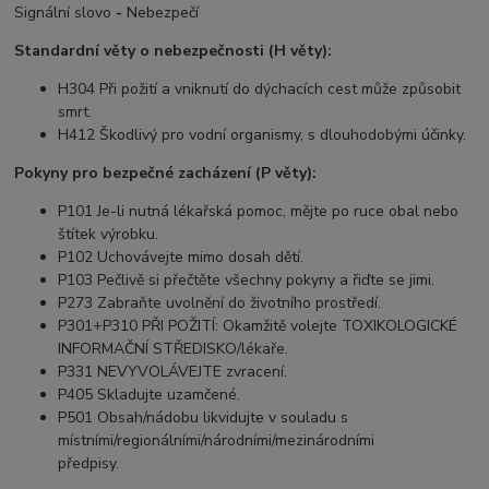
Signální slovo
-
Nebezpečí
Standardní věty o nebezpečnosti (H věty):
H304 Při požití a vniknutí do dýchacích cest může způsobit
smrt.
H412 Škodlivý pro vodní organismy, s dlouhodobými účinky.
Pokyny pro bezpečné zacházení (P věty):
P101 Je-li nutná lékařská pomoc, mějte po ruce obal nebo
štítek výrobku.
P102 Uchovávejte mimo dosah dětí.
P103 Pečlivě si přečtěte všechny pokyny a řiďte se jimi.
P273 Zabraňte uvolnění do životního prostředí.
P301+P310 PŘI POŽITÍ: Okamžitě volejte TOXIKOLOGICKÉ
INFORMAČNÍ STŘEDISKO/lékaře.
P331 NEVYVOLÁVEJTE zvracení.
P405 Skladujte uzamčené.
P501 Obsah/nádobu likvidujte v souladu s
místními/regionálními/národními/mezinárodními
předpisy.