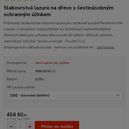
Slabovrstvá lazura na dřevo s šestinásobným
ochranným účinkem
Prémiová, tenkovrstvá olejová lazura pro venkovní použití Remmers HK-
Lazura, s obsahem rozpouštědel a s kombinací nejmodernějších
účinných látek pro ochranu dřeva proti UV záření, vlhkosti, plísním,
zamodrání, hnilobě, řasám a vosám . Použití 3 v 1
(impregnace+základ+lazura) - nemusí se podetírat im...
celý popis
Dostupnost
dostupné do týdne
Měrná cena
608,00 Kč / l
Balení
0.75 l
HK Lazura odstín
456 Kč
/
ks
377 Kč
bez DPH
Přidat do košíku