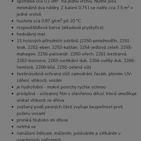
spotřeba cca 0,1 l/m
na jednu vrstvu. Nutné jsou
2
minimálně dva nátěry. Z balení 0,75 l se natře cca 7,5 m
v
jedné vrstvě.
3
hustota cca 0,87 g/cm
při 20 °C
rozpouštědlová barva (alkydová pryskyřice)
hedvábný mat
15 hotových přírodních odstínů (2250-pinie/modřín, 2251-
teak, 2252-eben, 2253-kaštan, 2254-jedlová zeleň, 2255-
mahagon, 2256-palisandr, 2260-ořech, 2261-bezbarvá,
2262-borovice, 2263-rustikální dub, 2264-světlý dub, 2266-
hemlock, 2268-bílá, 2292-zelená sůl)
šestinásobná ochrana vůči zamodrání, řasám, plísním, UV-
záření, vlhkosti, vosám
je hydrofobní - mokré povrchy rychle schnou
prodyšná
- ochranný film s otevřenou difuzí, která umožňuje
unikat vlhkosti ze dřeva
zvýšený podíl pevných částí zvyšuje bezpečnost proti
požeru vosami
proniká hluboko do dřeva
netrhá se
nanášení štětcem, máčením, poléváním a stříkáním v
uzavřených zařízeních