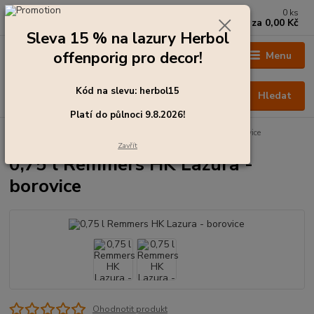
0
ks
+420 273 136 255
za
0,00 Kč
Po - Čt: 8:00 - 17:00, Pá: 8:00 - 14:30
Sleva 15 % na lazury Herbol
offenporig pro decor!
Menu
Kód na slevu: herbol15
Hledat
Platí do půlnoci 9.8.2026!
Úvod
Barvy pro exteriér
0,75 l Remmers HK Lazura - borovice
Zavřít
0,75 l Remmers HK Lazura -
borovice
Ohodnotit produkt