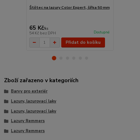
Štětec na lazury Color Expert, šířka 50 mm
Kelímek na 
Schuller P
65 Kč
42 Kč
/
ks
/
ks
Dostupné
54 Kč
bez DPH
35 Kč
bez D
Přidat do košíku
Zboží zařazeno v kategoriích
Barvy pro exteriér
Lazury, lazurovací laky
Lazury, lazurovací laky
Lazury Remmers
Lazury Remmers