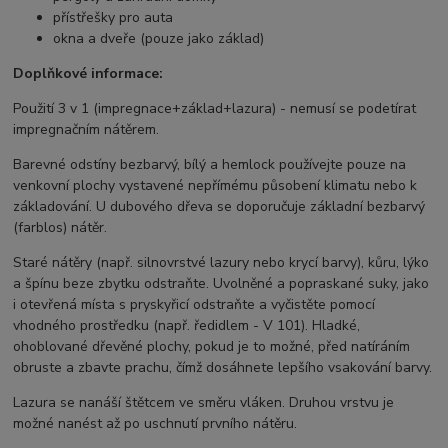
přístřešky pro auta
okna a dveře (pouze jako základ)
Doplňkové informace:
Použití 3 v 1 (impregnace+základ+lazura) - nemusí se podetírat
impregnačním nátěrem.
Barevné odstíny bezbarvý, bílý a hemlock používejte pouze na
venkovní plochy vystavené nepřímému působení klimatu nebo k
základování.
U dubového dřeva se doporučuje základní bezbarvý
(farblos) nátěr.
Staré nátěry (např. silnovrstvé lazury nebo krycí barvy), kůru, lýko
a špínu beze zbytku odstraňte. Uvolněné a popraskané suky, jako
i otevřená místa s pryskyřicí odstraňte a vyčistěte pomocí
vhodného prostředku (např. ředidlem - V 101). Hladké,
ohoblované dřevěné plochy, pokud je to možné, před natíráním
obruste a zbavte prachu, čímž dosáhnete lepšího vsakování barvy.
Lazura se nanáší štětcem ve směru vláken. Druhou vrstvu je
možné nanést až po uschnutí prvního nátěru.