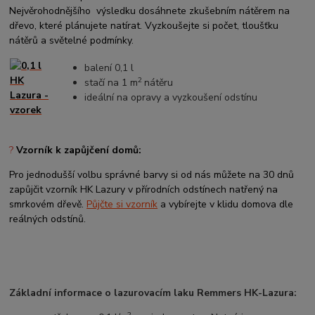
Nejvěrohodnějšího výsledku dosáhnete zkušebním nátěrem na
dřevo, které plánujete natírat. Vyzkoušejte si počet, tloušťku
nátěrů a světelné podmínky.
balení 0,1 l
2
stačí na 1 m
nátěru
ideální na opravy a vyzkoušení odstínu
?
Vzorník k zapůjčení domů:
Pro jednodušší volbu správné barvy si od nás můžete na 30 dnů
zapůjčit vzorník HK Lazury v přírodních odstínech natřený na
smrkovém dřevě.
Půjčte si vzorník
a vybírejte v klidu domova dle
reálných odstínů.
Základní informace o lazurovacím laku Remmers HK-Lazura:
2