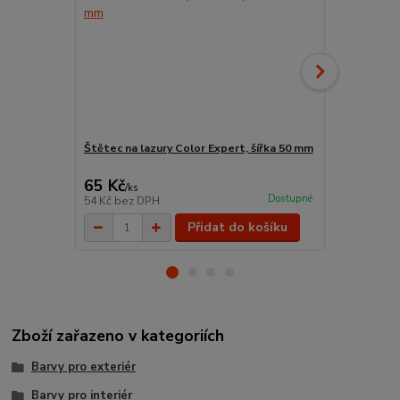
Štětec na lazury Color Expert, šířka 50 mm
Pad červený
65 Kč
95 Kč
/
ks
/
ks
Dostupné
54 Kč
bez DPH
79 Kč
bez D
Přidat do košíku
Zboží zařazeno v kategoriích
Barvy pro exteriér
Barvy pro interiér