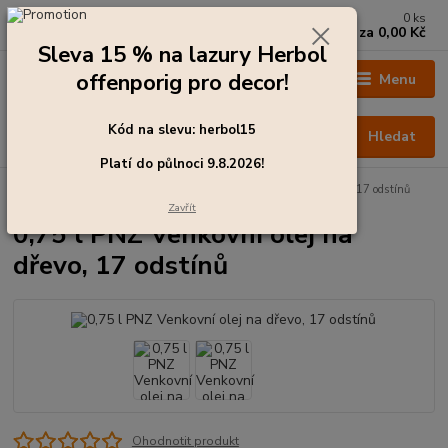
0
ks
+420 273 136 255
za
0,00 Kč
Po - Čt: 8:00 - 17:00, Pá: 8:00 - 14:30
Sleva 15 % na lazury Herbol
offenporig pro decor!
Menu
Kód na slevu: herbol15
Hledat
Platí do půlnoci 9.8.2026!
Úvod
Barvy pro exteriér
0,75 l PNZ Venkovní olej na dřevo, 17 odstínů
Zavřít
0,75 l PNZ Venkovní olej na
dřevo, 17 odstínů
Ohodnotit produkt