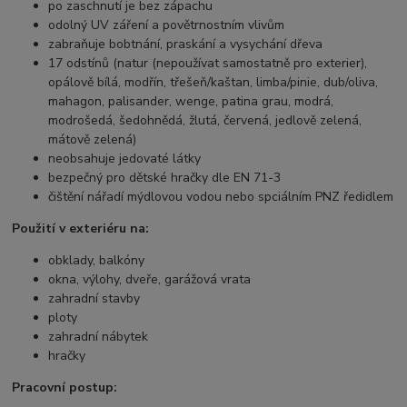
po zaschnutí je bez zápachu
odolný UV záření a povětrnostním vlivům
zabraňuje bobtnání, praskání a vysychání dřeva
17 odstínů (natur (nepoužívat samostatně pro exterier),
opálově bílá, modřín, třešeň/kaštan, limba/pinie, dub/oliva,
mahagon, palisander, wenge, patina grau, modrá,
modrošedá, šedohnědá, žlutá, červená, jedlově zelená,
mátově zelená)
neobsahuje jedovaté látky
bezpečný pro dětské hračky dle EN 71-3
čištění nářadí mýdlovou vodou nebo spciálním PNZ ředidlem
Použití v exteriéru na:
obklady, balkóny
okna, výlohy, dveře, garážová vrata
zahradní stavby
ploty
zahradní nábytek
hračky
Pracovní postup: