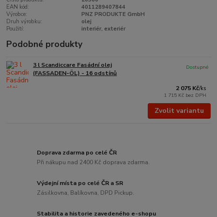
EAN kód:
4011289407844
Výrobce:
PNZ PRODUKTE GmbH
Druh výrobku:
olej
Použití:
interiér, exteriér
Podobné produkty
3 l Scandiccare Fasádní olej
Dostupné
(FASSADEN-ÖL) - 16 odstínů
2 075 Kč
/
ks
1 715 Kč
bez DPH
Zvolit variantu
Doprava zdarma po celé ČR
Při nákupu nad 2400 Kč doprava zdarma.
Výdejní místa po celé ČR a SR
Zásilkovna, Balíkovna, DPD Pickup.
Stabilita a historie zavedeného e-shopu