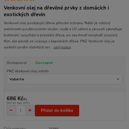
Venkovní olej na dřevěné prvky z domácích i
exotických dřevin
Venkovní olej poskytující dřevu přírodní ochranu. Nátěr je odolný
extrémním povětrnostním vlivům, vodě a UV záření a zároveň zabraňuje
bobtnání, vysychání a praskání dřeva, po zaschnutí nevytváří souvislý
film, ale pevně se usazuje v kapilárách dřeva. PNZ Venkovní olej je
vyráběn podle staletých rec...
celý popis
Dostupnost
Dostupné
PNZ Venkovní olej odstín
686 Kč
/
ks
567 Kč
bez DPH
Přidat do košíku
Číslo produktu:
20360