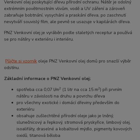
Venkovní olej poskytující dřevu přírodní ochranu. Nátěr je odolný
extrémním povětrnostním vlivům, vodě a UV záření a zároveň
zabraňuje bobtnání, vysychání a praskání dřeva, po zaschnutí
nevytváří souvislý film, ale pevně se usazuje v kapilárách dřeva.
PNZ Venkovní olej je vyráběn podle staletých receptur a používá
se pro nátěry v exteriéru i interiéru.
Půjčte si vzorník
oleje PNZ Venkovní olej domů pro snazší výběr
odstínu.
Základní informace o PNZ Venkovní olej:
2
2
spotřeba cca 0,07 l/m
(1 litr na cca 15 m
) při prvním
nátěru v závislosti na druhu a povrchu dřeva
pro všechny exotické i domácí dřeviny především do
exteriéru
obsahuje zušlechtěné přírodní oleje jako je lněný,
slunečnicový a řepkový, stromová pryskyřice, limbový olej,
isoalifáty, draselné a kobaltové mýdlo, pigmenty kovových
oxidů, titanová běloba