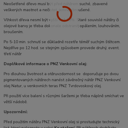
Neošetřené dřevo musí být před nátěrem suché, zbavené
veškerých mastnot a nečistot, jemně zbroušené.
Vlhkost dřeva nesmí být vyšší než 18%. Staré souvislé nátěry či
olejové barvy je třeba dokonale odstranit opálením, louhováním,
broušením.
Po 5-10 min. schnutí se důkladně rozetře téměř suchým štětcem.
Nejdříve po 12 hod. se stejným způsobem provede druhý, event.
třetí nátěr
Doplňkové informace o PNZ Venkovní olej:
Pro dlouhou životnost a otěruvzdornost se doporučuje po dvou
pigmentovaných nátěrech nanést závěrečný nátěr PNZ Venkovní
olej Natur, u venkovních teras PNZ Tvrdovoskový olej.
Při použití více balení s různými šaržemi je třeba náplně smíchat ve
větší nádobě.
Upozornění:
Před použitím nátěru PNZ Venkovní olej si prostudujte technický
list, který naleznete v sekci
Ke stažení
. Při nátěrech dodržujte