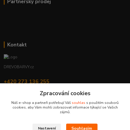
Partnerský prodej
Kontakt
DREVOBARVY.cz
+420 273 136 255
Po - Čt: 8:00 - 17:00, Pá: 8:00 - 14:30
Zpracování cookies
info@drevobarvy.cz
Náš e-shop a partneři potřebují Váš
souhlas
s použitím souborů
cookies, aby Vám mohli zobrazovat informace týkající se Vašich
zájmů.
Souhlasím
Nastavení