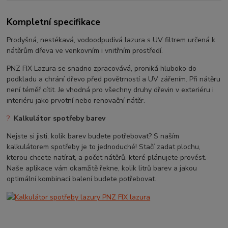
Kompletní specifikace
Prodyšná, nestékavá, vodoodpudivá lazura s UV filtrem určená k
nátěrům dřeva ve venkovním i vnitřním prostředí.
PNZ FIX Lazura se snadno zpracovává, proniká hluboko do
podkladu a chrání dřevo před povětrností a UV zářením. Při nátěru
není téměř cítit. Je vhodná pro všechny druhy dřevin v exteriéru i
interiéru jako prvotní nebo renovační nátěr.
?
Kalkulátor spotřeby barev
Nejste si jisti, kolik barev budete potřebovat? S naším
kalkulátorem spotřeby je to jednoduché! Stačí zadat plochu,
kterou chcete natírat, a počet nátěrů, které plánujete provést.
Naše aplikace vám okamžitě řekne, kolik litrů barev a jakou
optimální kombinaci balení budete potřebovat.