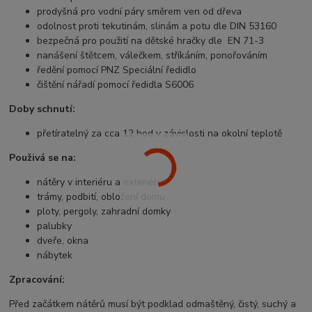
prodyšná pro vodní páry směrem ven od dřeva
odolnost proti tekutinám, slinám a potu dle DIN 53160
bezpečná pro použití na dětské hračky dle EN 71-3
nanášení štětcem, válečkem, stříkáním, ponořováním
ředění pomocí PNZ Speciální ředidlo
čištění nářadí pomocí ředidla S6006
Doby schnutí:
přetíratelný za cca 12 hod v závislosti na okolní teplotě
Použivá se na:
nátěry v interiéru a exteriéru
trámy, podbití, obložení domu
ploty, pergoly, zahradní domky
palubky
dveře, okna
nábytek
Zpracování:
Před začátkem nátěrů musí být podklad odmaštěný, čistý, suchý a