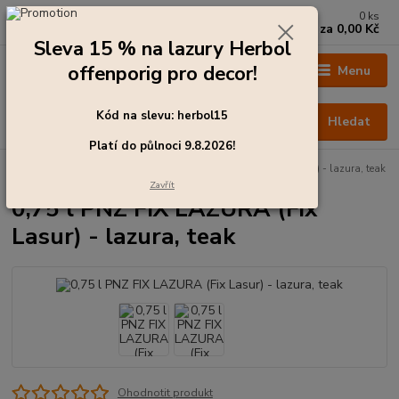
0
ks
+420 273 136 255
za
0,00 Kč
Po - Čt: 8:00 - 17:00, Pá: 8:00 - 14:30
Sleva 15 % na lazury Herbol
offenporig pro decor!
Menu
Kód na slevu: herbol15
Hledat
Platí do půlnoci 9.8.2026!
Úvod
Barvy pro exteriér
0,75 l PNZ FIX LAZURA (Fix Lasur) - lazura, teak
Zavřít
0,75 l PNZ FIX LAZURA (Fix
Lasur) - lazura, teak
Ohodnotit produkt