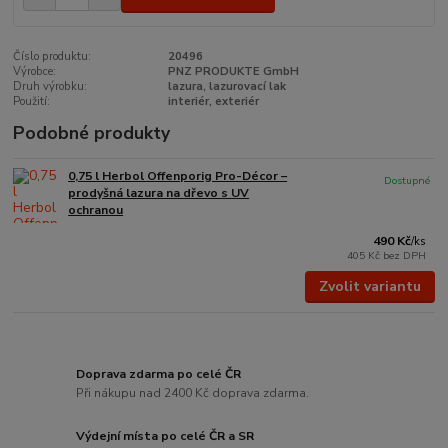
Číslo produktu:
20496
Výrobce:
PNZ PRODUKTE GmbH
Druh výrobku:
lazura, lazurovací lak
Použití:
interiér, exteriér
Podobné produkty
0,75 l Herbol Offenporig Pro-Décor –
Dostupné
prodyšná lazura na dřevo s UV
ochranou
490 Kč
/
ks
405 Kč
bez DPH
Zvolit variantu
Doprava zdarma po celé ČR
Při nákupu nad 2400 Kč doprava zdarma.
Výdejní místa po celé ČR a SR