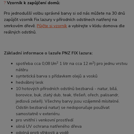
?
Vzorník k zapůjčení domů:
Pro jednodušší volbu správné barvy si od nás můžete na 30 dnů
zapůjčit vzorník Fix lazury v přírodních odstínech natřený na
smrkovém dřevě.
Půjčte si vzorník
a vybírejte v klidu domova dle
reálných odstínů.
Základní informace o lazuře PNZ FIX lazura:
2
2
spotřeba cca 0,08 l/m
1 litr na cca 12 m
) pro jednu vrstvu
nátěru
syntetická barva s přídavkem olejů a vosků
hedvábný lesk
10 hotových přírodních odstínů bezbarvá - natur, bílá,
borovice, buk, zlatý dub, teak, třešeň, ořech, palisandr,
jedlová zeleň). Všechny barvy jsou vzájemně mísitelné.
Odstín bezbarvá natur) se nedoporučuje používat
samostatně v exteriéru.
pro vnitřní i venkovní prostředí
silná UV ochrana natřeného dřeva
odolná proti vlhkosti a vodě