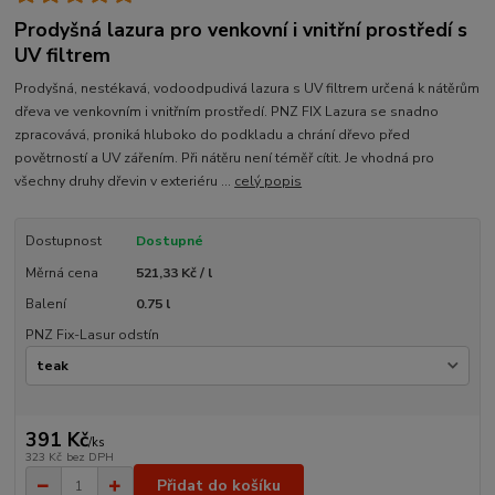
Prodyšná lazura pro venkovní i vnitřní prostředí s
UV filtrem
Prodyšná, nestékavá, vodoodpudivá lazura s UV filtrem určená k nátěrům
dřeva ve venkovním i vnitřním prostředí. PNZ FIX Lazura se snadno
zpracovává, proniká hluboko do podkladu a chrání dřevo před
povětrností a UV zářením. Při nátěru není téměř cítit. Je vhodná pro
všechny druhy dřevin v exteriéru ...
celý popis
Dostupnost
Dostupné
Měrná cena
521,33 Kč / l
Balení
0.75 l
PNZ Fix-Lasur odstín
391 Kč
/
ks
323 Kč
bez DPH
Přidat do košíku