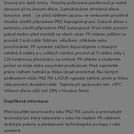
únosný pro další vrstvy. Povrchy poškozené povětrností je nutné
obrousit až na únosné dřevo. Zamodráváním ohrožená dřeva
borovice, smrk …) je před nátěrem lazurou ve venkovním prostředí
vhodné ošetřit přípravkem PNZ Imprägniergrund. Dubové dřevo v
exteriéru ošetřit přípravkem PNZ Isoliergrund. První nátěr provést
pokud možno před montáží ze všech stran. Při nízkém zatížení se
provádí 3 krát nátěr štětcem, válečkem, stříkáním nebo
ponořováním. Při vysokém zatížení doporučujeme u tmavých
odstínů 4 nátěry a u světlých odstínů provést až 5 nátěrů vždy s
12ti hodinovou přestávkou na schnutí. Při vlhkém a studeném
počasí se může doba zasychání prodlužovat. Před započetím
práce i během natírání je třeba obsah promíchat. Na různých
podkladech může PNZ FIX-LAZUR vypadat odlišně, proto je třeba
vždy provést zkušební nátěr. Teplota při zpracování min. +8°C.
Vlhkost dřeva nižší než 18% v hloubce 5mm).
Doplňkové informace:
Před použitím lazurovacího laku PNZ FIX Lazura si prostudujte
technický list, který naleznete v sekci Ke stažení. Při nátěrech
dodržujte pokyny a předepsané technologické postupy v něm
uvedené.