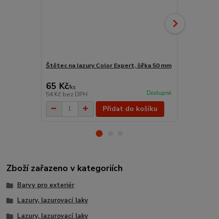
Štětec na lazury Color Expert, šířka 50 mm
Plochý štět
65 Kč
96 Kč
/
ks
/
ks
Dostupné
54 Kč
bez DPH
79 Kč
bez D
Přidat do košíku
Zboží zařazeno v kategoriích
Barvy pro exteriér
Lazury, lazurovací laky
Lazury, lazurovací laky