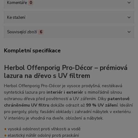
Komentáře
0
Ke stažení
Související zboží
6
Kompletní specifikace
Herbol Offenporig Pro-Décor – prémiová
lazura na dřevo s UV filtrem
Herbol Offenporig Pro-Décor je vysoce prodyšná, nestékavá
syntetická lazura pro
interiér i exteriér
s mimořádně silnou
ochranou dřeva před povětrností a UV zářením. Díky
patentově
chráněnému UV filtru
dokáže odrazit až
99 % UV záření
. Ideální
pro pergoly, ploty, fasádní obklady i zahradní nábytek v exteriéru.
V interiéru je vhodná na dveře, obložení a nábytek.
●
vysoká odolnost proti vlhkosti a vodě
●
elastický nátěr odolný proti praskání