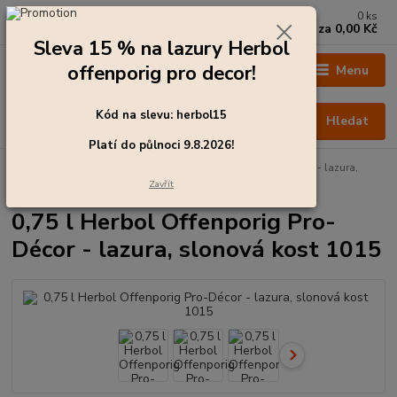
0
ks
+420 273 136 255
za
0,00 Kč
Po - Čt: 8:00 - 17:00, Pá: 8:00 - 14:30
Sleva 15 % na lazury Herbol
offenporig pro decor!
Menu
Kód na slevu: herbol15
Hledat
Platí do půlnoci 9.8.2026!
Úvod
Barvy pro exteriér
0,75 l Herbol Offenporig Pro-Décor - lazura,
slonová kost 1015
Zavřít
0,75 l Herbol Offenporig Pro-
Décor - lazura, slonová kost 1015