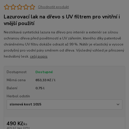
Ohodnotit produkt
Lazurovací lak na dřevo s UV filtrem pro vnitřní i
vnější použití
Nestékavá syntetická lazura na dřevo pro interiér a exteriér se silnou
ochranou dřeva před povětrností a UV zářením, kterého díky patentově
chráněnému UV filtru dokáže odrazit až 99 %. Nátěr je elastický a vysoce
prodyšný pro vodní páry směrem od dřeva. Výsledný vzhled je přirozený
hedvábný lesk.
celý popis
Dostupnost
Dostupné
Měrná cena
653,33 Kč / l
Balení
0.75 l
Herbol odstín
490 Kč
/
ks
405 Kč
bez DPH