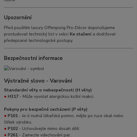
Upozornění
Před použitím lazury Offenporig Pro-Décor doporučujeme
prostudovat technický list v sekci
Ke stažení
a dodržovat
předepsané technologické postupy.
Bezpečnostní informace
Výstražné slovo - Varování
Standardní věty o nebezpečnosti (H věty)
●
H317
- Může vyvolat alergickou kožní reakci.
Pokyny pro bezpečné zacházení (P věty)
●
P101
- Je-li nutná lékařská pomoc, mějte po ruce obal nebo
štítek výrobku.
●
P102
- Uchovávejte mimo dosah dětí.
●
P261
- Zamezte vdechování par.