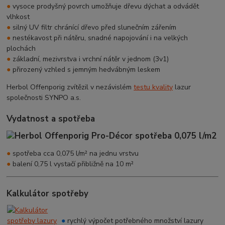
●
vysoce prodyšný povrch umožňuje dřevu dýchat a odvádět
vlhkost
●
silný UV filtr chránící dřevo před slunečním zářením
●
nestékavost při nátěru, snadné napojování i na velkých
plochách
●
základní, mezivrstva i vrchní nátěr v jednom (3v1)
●
přirozený vzhled s jemným hedvábným leskem
Herbol Offenporig zvítězil v nezávislém
testu kvality
lazur
společnosti SYNPO a.s.
Vydatnost a spotřeba
●
spotřeba cca 0,075 l/m² na jednu vrstvu
●
balení 0,75 l vystačí přibližně na 10 m²
Kalkulátor spotřeby
●
rychlý výpočet potřebného množství lazury