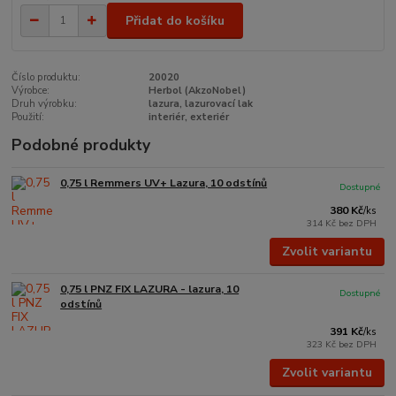
Přidat do košíku
Číslo produktu:
20020
Výrobce:
Herbol (AkzoNobel)
Druh výrobku:
lazura, lazurovací lak
Použití:
interiér, exteriér
Podobné produkty
0,75 l Remmers UV+ Lazura, 10 odstínů
Dostupné
380 Kč
/
ks
314 Kč
bez DPH
Zvolit variantu
0,75 l PNZ FIX LAZURA - lazura, 10
Dostupné
odstínů
391 Kč
/
ks
323 Kč
bez DPH
Zvolit variantu