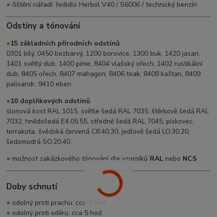
●
čištění nářadí: ředidlo Herbol V40 / S6006 / technický benzín
Odstíny a tónování
●
15 základních přírodních odstínů
0301 bílý, 0450 bezbarvý, 1200 borovice, 1300 buk, 1420 jasan,
1401 světlý dub, 1400 pinie, 8404 vlašský ořech, 1402 rustikální
dub, 8405 ořech, 8407 mahagon, 8406 teak, 8408 kaštan, 8409
palisandr, 9410 eben
●
10 doplňkových odstínů
slonová kost RAL 1015, světle šedá RAL 7035, štěrkově šedá RAL
7032, hnědošedá E4.05.55, středně šedá RAL 7045, pískovec,
terrakota, švédská červená C8.40.30, jedlově šedá LO.30.20,
šedomodrá SO.20.40
●
možnost zakázkového tónování dle vzorníků
RAL
nebo
NCS
Doby schnutí
●
odolný proti prachu: cca 3 hod
●
odolný proti oděru: cca 5 hod