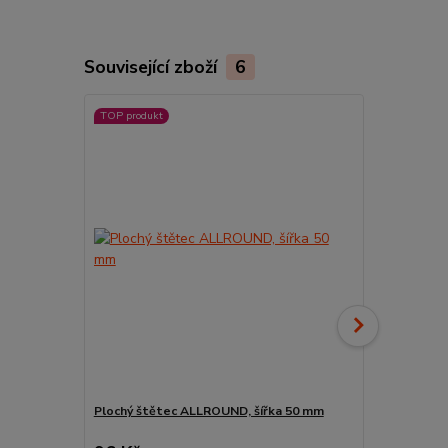
Související zboží
6
TOP produkt
Plochý štětec ALLROUND, šířka 50 mm
Pyramidový s