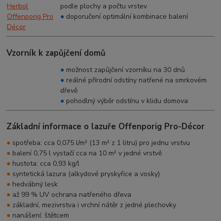
podle plochy a počtu vrstev
●
doporučení optimální kombinace balení
Vzorník k zapůjčení domů
●
možnost zapůjčení vzorníku na 30 dnů
●
reálné přírodní odstíny natřené na smrkovém
dřevě
●
pohodlný výběr odstínu v klidu domova
Základní informace o lazuře Offenporig Pro-Décor
●
spotřeba: cca 0,075 l/m² (13 m² z 1 litru) pro jednu vrstvu
●
balení 0,75 l vystačí cca na 10 m² v jedné vrstvě
●
hustota: cca 0,93 kg/l
●
syntetická lazura (alkydové pryskyřice a vosky)
●
hedvábný lesk
●
až 99 % UV ochrana natřeného dřeva
●
základní, mezivrstva i vrchní nátěr z jedné plechovky
●
nanášení: štětcem