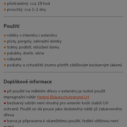
●
přetíratelný: cca 18 hod
●
proschlý: cca 1–2 dny
Použití
●
nátěry v interiéru i exteriéru
●
ploty, pergoly, zahradní domky
●
trámy, podbití, obložení domu
●
palubky, dveře, okna
●
nábytek
●
podlahy a schodiště (nutno přetřít zátěžovým bezbarvým lakem)
Doplňkové informace
●
při použití na měkkém dřevu v exteriéru je nutné použít
impregnační nátěr
Herbol Bläueschutzgrund LH
●
bezbarvý odstín není vhodný pro exteriér kvůli slabší UV
ochraně. Použít se dá pouze jako dodatečný nátěr již zabarveného
dřeva.
●
barva je připravena k okamžitému použití, ředění většinou není
nutné