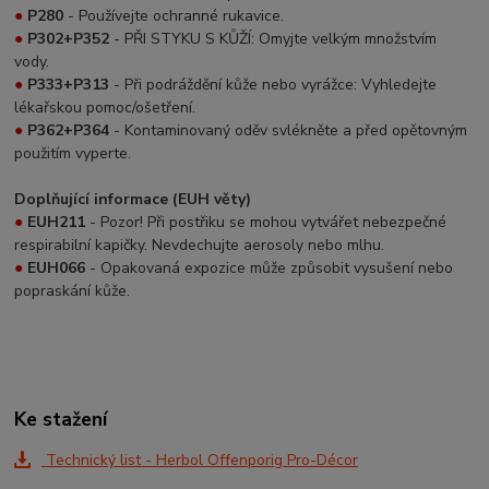
●
P280
- Používejte ochranné rukavice.
●
P302+P352
- PŘI STYKU S KŮŽÍ: Omyjte velkým množstvím
vody.
●
P333+P313
- Při podráždění kůže nebo vyrážce: Vyhledejte
lékařskou pomoc/ošetření.
●
P362+P364
- Kontaminovaný oděv svlékněte a před opětovným
použitím vyperte.
Doplňující informace (EUH věty)
●
EUH211
- Pozor! Při postřiku se mohou vytvářet nebezpečné
respirabilní kapičky. Nevdechujte aerosoly nebo mlhu.
●
EUH066
- Opakovaná expozice může způsobit vysušení nebo
popraskání kůže.
Ke stažení
Technický list - Herbol Offenporig Pro-Décor