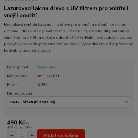
Lazurovací lak na dřevo s UV filtrem pro vnitřní i
vnější použití
Nestékavá syntetická lazura na dřevo pro interiér a exteriér se silnou
ochranou dřeva před povětrností a UV zářením, kterého díky patentově
chráněnému UV filtru dokáže odrazit až 99 %. Nátěr je elastický a vysoce
prodyšný pro vodní páry směrem od dřeva. Výsledný vzhled je přirozený
hedvábný lesk.
celý popis
Dostupnost
Dostupné
Měrná cena
653,33 Kč / l
Balení
0.75 l
Herbol odstín
490 Kč
/
ks
405 Kč
bez DPH
Přidat do košíku