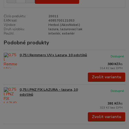
Číslo produktu:
20011
EAN kód:
4085700121053
Výrobce:
Herbol (AkzoNobel)
Druh výrobku:
lazura, lazurovací lak
Použití:
interiér, exteriér
Podobné produkty
0,75 l Remmers UV+ Lazura, 10 odstínů
Dostupné
380 Kč
/
ks
314 Kč
bez DPH
Zvolit variantu
0,75 l PNZ FIX LAZURA - lazura, 10
Dostupné
odstínů
391 Kč
/
ks
323 Kč
bez DPH
Zvolit variantu