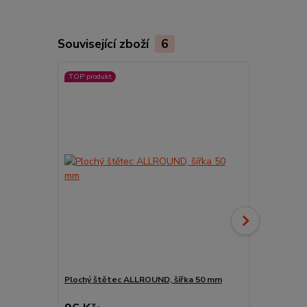
Související zboží
6
TOP produkt
Plochý štětec ALLROUND, šířka 50 mm
Pyramidový s