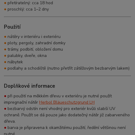
●
přetíratelný: cca 18 hod
●
proschlý: cca 1–2 dny
Použití
●
nátěry v interiéru i exteriéru
●
ploty, pergoly, zahradní domky
●
trámy, podbití, obložení domu
●
palubky, dveře, okna
●
nábytek
●
podlahy a schodiště (nutno přetřít zátěžovým bezbarvým lakem)
Doplňkové informace
●
při použití na měkkém dřevu v exteriéru je nutné použít
impregnační nátěr
Herbol Bläueschutzgrund LH
●
bezbarvý odstín není vhodný pro exteriér kvůli slabší UV
ochraně. Použít se dá pouze jako dodatečný nátěr již zabarveného
dřeva.
●
barva je připravena k okamžitému použití, ředění většinou není
nutné