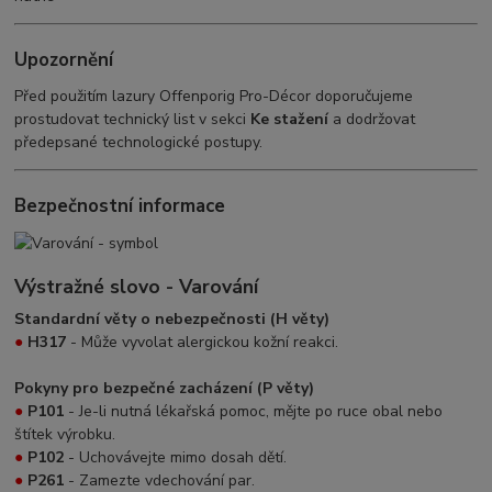
Upozornění
Před použitím lazury Offenporig Pro-Décor doporučujeme
prostudovat technický list v sekci
Ke stažení
a dodržovat
předepsané technologické postupy.
Bezpečnostní informace
Výstražné slovo - Varování
Standardní věty o nebezpečnosti (H věty)
●
H317
- Může vyvolat alergickou kožní reakci.
Pokyny pro bezpečné zacházení (P věty)
●
P101
- Je-li nutná lékařská pomoc, mějte po ruce obal nebo
štítek výrobku.
●
P102
- Uchovávejte mimo dosah dětí.
●
P261
- Zamezte vdechování par.