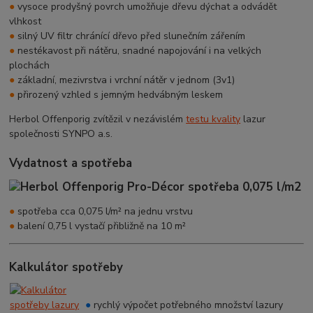
●
vysoce prodyšný povrch umožňuje dřevu dýchat a odvádět
vlhkost
●
silný UV filtr chránící dřevo před slunečním zářením
●
nestékavost při nátěru, snadné napojování i na velkých
plochách
●
základní, mezivrstva i vrchní nátěr v jednom (3v1)
●
přirozený vzhled s jemným hedvábným leskem
Herbol Offenporig zvítězil v nezávislém
testu kvality
lazur
společnosti SYNPO a.s.
Vydatnost a spotřeba
●
spotřeba cca 0,075 l/m² na jednu vrstvu
●
balení 0,75 l vystačí přibližně na 10 m²
Kalkulátor spotřeby
●
rychlý výpočet potřebného množství lazury