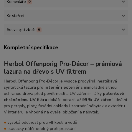
Komentáře
0
Ke stažení
Související zboží
6
Kompletní specifikace
Herbol Offenporig Pro-Décor – prémiová
lazura na dřevo s UV filtrem
Herbol Offenporig Pro-Décor je vysoce prodyšná, nestékavá
syntetická lazura pro
interiér i exteriér
s mimořádně silnou
ochranou dřeva před povětrností a UV zářením. Díky
patentově
chráněnému UV filtru
dokáže odrazit až
99 % UV záření
. Ideální
pro pergoly, ploty, fasádní obklady i zahradní nábytek v exteriéru.
V interiéru je vhodná na dveře, obložení a nábytek.
●
vysoká odolnost proti vlhkosti a vodě
●
elastický nátěr odolný proti praskání