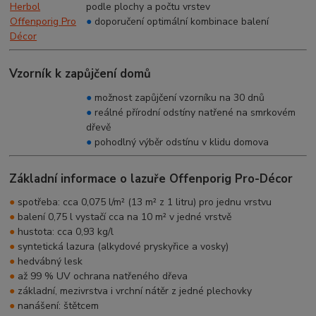
podle plochy a počtu vrstev
●
doporučení optimální kombinace balení
Vzorník k zapůjčení domů
●
možnost zapůjčení vzorníku na 30 dnů
●
reálné přírodní odstíny natřené na smrkovém
dřevě
●
pohodlný výběr odstínu v klidu domova
Základní informace o lazuře Offenporig Pro-Décor
●
spotřeba: cca 0,075 l/m² (13 m² z 1 litru) pro jednu vrstvu
●
balení 0,75 l vystačí cca na 10 m² v jedné vrstvě
●
hustota: cca 0,93 kg/l
●
syntetická lazura (alkydové pryskyřice a vosky)
●
hedvábný lesk
●
až 99 % UV ochrana natřeného dřeva
●
základní, mezivrstva i vrchní nátěr z jedné plechovky
●
nanášení: štětcem