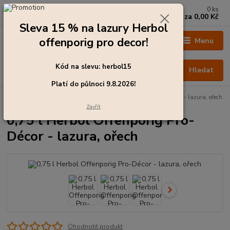
0
ks
+420 273 136 255
za
0,00 Kč
Po - Čt: 8:00 - 17:00, Pá: 8:00 - 14:30
Sleva 15 % na lazury Herbol
offenporig pro decor!
Menu
Kód na slevu: herbol15
Hledat
Platí do půlnoci 9.8.2026!
Úvod
Barvy pro exteriér
0,75 l Herbol Offenporig Pro-Décor - lazura, ořech
Zavřít
0,75 l Herbol Offenporig Pro-
Décor - lazura, ořech
Ohodnotit produkt