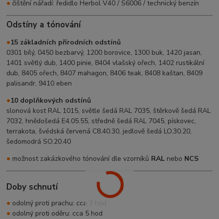
●
čištění nářadí: ředidlo Herbol V40 / S6006 / technický benzín
Odstíny a tónování
●
15 základních přírodních odstínů
0301 bílý, 0450 bezbarvý, 1200 borovice, 1300 buk, 1420 jasan,
1401 světlý dub, 1400 pinie, 8404 vlašský ořech, 1402 rustikální
dub, 8405 ořech, 8407 mahagon, 8406 teak, 8408 kaštan, 8409
palisandr, 9410 eben
●
10 doplňkových odstínů
slonová kost RAL 1015, světle šedá RAL 7035, štěrkově šedá RAL
7032, hnědošedá E4.05.55, středně šedá RAL 7045, pískovec,
terrakota, švédská červená C8.40.30, jedlově šedá LO.30.20,
šedomodrá SO.20.40
●
možnost zakázkového tónování dle vzorníků
RAL
nebo
NCS
Doby schnutí
●
odolný proti prachu: cca 3 hod
●
odolný proti oděru: cca 5 hod