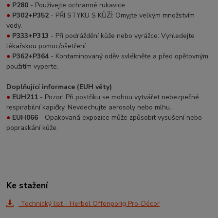
●
P280
- Používejte ochranné rukavice.
●
P302+P352
- PŘI STYKU S KŮŽÍ: Omyjte velkým množstvím
vody.
●
P333+P313
- Při podráždění kůže nebo vyrážce: Vyhledejte
lékařskou pomoc/ošetření.
●
P362+P364
- Kontaminovaný oděv svlékněte a před opětovným
použitím vyperte.
Doplňující informace (EUH věty)
●
EUH211
- Pozor! Při postřiku se mohou vytvářet nebezpečné
respirabilní kapičky. Nevdechujte aerosoly nebo mlhu.
●
EUH066
- Opakovaná expozice může způsobit vysušení nebo
popraskání kůže.
Ke stažení
Technický list - Herbol Offenporig Pro-Décor