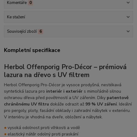
Komentáře
0
Ke stažení
Související zboží
6
Kompletní specifikace
Herbol Offenporig Pro-Décor – prémiová
lazura na dřevo s UV filtrem
Herbol Offenporig Pro-Décor je vysoce prodyšná, nestékavá
syntetická lazura pro
interiér i exteriér
s mimořádně silnou
ochranou dřeva před povětrností a UV zářením. Díky
patentově
chráněnému UV filtru
dokáže odrazit až
99 % UV záření
. Ideální
pro pergoly, ploty, fasádní obklady i zahradní nábytek v exteriéru.
V interiéru je vhodná na dveře, obložení a nábytek.
●
vysoká odolnost proti vlhkosti a vodě
●
elastický nátěr odolný proti praskání