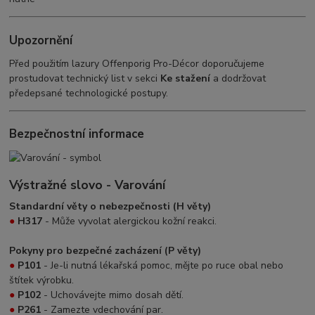
Upozornění
Před použitím lazury Offenporig Pro-Décor doporučujeme
prostudovat technický list v sekci
Ke stažení
a dodržovat
předepsané technologické postupy.
Bezpečnostní informace
Výstražné slovo - Varování
Standardní věty o nebezpečnosti (H věty)
●
H317
- Může vyvolat alergickou kožní reakci.
Pokyny pro bezpečné zacházení (P věty)
●
P101
- Je-li nutná lékařská pomoc, mějte po ruce obal nebo
štítek výrobku.
●
P102
- Uchovávejte mimo dosah dětí.
●
P261
- Zamezte vdechování par.