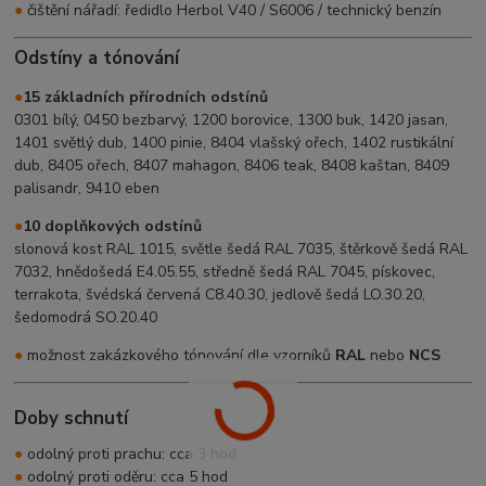
●
čištění nářadí: ředidlo Herbol V40 / S6006 / technický benzín
Odstíny a tónování
●
15 základních přírodních odstínů
0301 bílý, 0450 bezbarvý, 1200 borovice, 1300 buk, 1420 jasan,
1401 světlý dub, 1400 pinie, 8404 vlašský ořech, 1402 rustikální
dub, 8405 ořech, 8407 mahagon, 8406 teak, 8408 kaštan, 8409
palisandr, 9410 eben
●
10 doplňkových odstínů
slonová kost RAL 1015, světle šedá RAL 7035, štěrkově šedá RAL
7032, hnědošedá E4.05.55, středně šedá RAL 7045, pískovec,
terrakota, švédská červená C8.40.30, jedlově šedá LO.30.20,
šedomodrá SO.20.40
●
možnost zakázkového tónování dle vzorníků
RAL
nebo
NCS
Doby schnutí
●
odolný proti prachu: cca 3 hod
●
odolný proti oděru: cca 5 hod