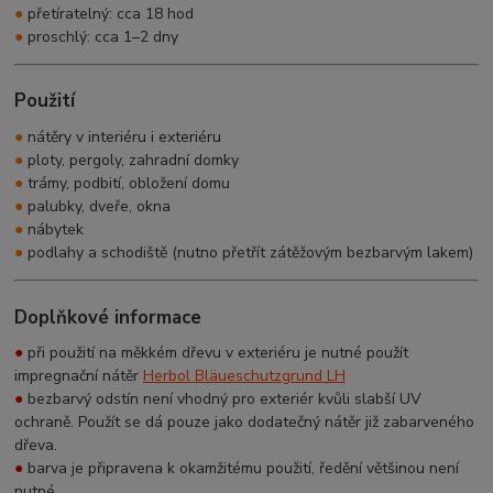
●
přetíratelný: cca 18 hod
●
proschlý: cca 1–2 dny
Použití
●
nátěry v interiéru i exteriéru
●
ploty, pergoly, zahradní domky
●
trámy, podbití, obložení domu
●
palubky, dveře, okna
●
nábytek
●
podlahy a schodiště (nutno přetřít zátěžovým bezbarvým lakem)
Doplňkové informace
●
při použití na měkkém dřevu v exteriéru je nutné použít
impregnační nátěr
Herbol Bläueschutzgrund LH
●
bezbarvý odstín není vhodný pro exteriér kvůli slabší UV
ochraně. Použít se dá pouze jako dodatečný nátěr již zabarveného
dřeva.
●
barva je připravena k okamžitému použití, ředění většinou není
nutné