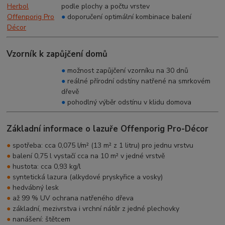
podle plochy a počtu vrstev
●
doporučení optimální kombinace balení
Vzorník k zapůjčení domů
●
možnost zapůjčení vzorníku na 30 dnů
●
reálné přírodní odstíny natřené na smrkovém
dřevě
●
pohodlný výběr odstínu v klidu domova
Základní informace o lazuře Offenporig Pro-Décor
●
spotřeba: cca 0,075 l/m² (13 m² z 1 litru) pro jednu vrstvu
●
balení 0,75 l vystačí cca na 10 m² v jedné vrstvě
●
hustota: cca 0,93 kg/l
●
syntetická lazura (alkydové pryskyřice a vosky)
●
hedvábný lesk
●
až 99 % UV ochrana natřeného dřeva
●
základní, mezivrstva i vrchní nátěr z jedné plechovky
●
nanášení: štětcem