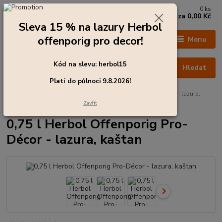
0
ks
+420 273 136 255
za
0,00 Kč
Po - Čt: 8:00 - 17:00, Pá: 8:00 - 14:30
Sleva 15 % na lazury Herbol
offenporig pro decor!
Menu
Kód na slevu: herbol15
Hledat
Platí do půlnoci 9.8.2026!
Úvod
Barvy pro exteriér
0,75 l Herbol Offenporig Pro-Décor - lazura,
kaštan
Zavřít
0,75 l Herbol Offenporig Pro-
Décor - lazura, kaštan