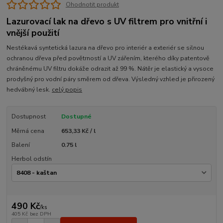
Ohodnotit produkt
Lazurovací lak na dřevo s UV filtrem pro vnitřní i
vnější použití
Nestékavá syntetická lazura na dřevo pro interiér a exteriér se silnou
ochranou dřeva před povětrností a UV zářením, kterého díky patentově
chráněnému UV filtru dokáže odrazit až 99 %. Nátěr je elastický a vysoce
prodyšný pro vodní páry směrem od dřeva. Výsledný vzhled je přirozený
hedvábný lesk.
celý popis
Dostupnost
Dostupné
Měrná cena
653,33 Kč / l
Balení
0.75 l
Herbol odstín
490 Kč
/
ks
405 Kč
bez DPH