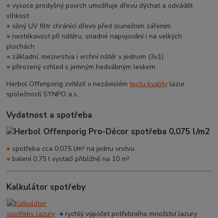
●
vysoce prodyšný povrch umožňuje dřevu dýchat a odvádět
vlhkost
●
silný UV filtr chránící dřevo před slunečním zářením
●
nestékavost při nátěru, snadné napojování i na velkých
plochách
●
základní, mezivrstva i vrchní nátěr v jednom (3v1)
●
přirozený vzhled s jemným hedvábným leskem
Herbol Offenporig zvítězil v nezávislém
testu kvality
lazur
společnosti SYNPO a.s.
Vydatnost a spotřeba
●
spotřeba cca 0,075 l/m² na jednu vrstvu
●
balení 0,75 l vystačí přibližně na 10 m²
Kalkulátor spotřeby
●
rychlý výpočet potřebného množství lazury