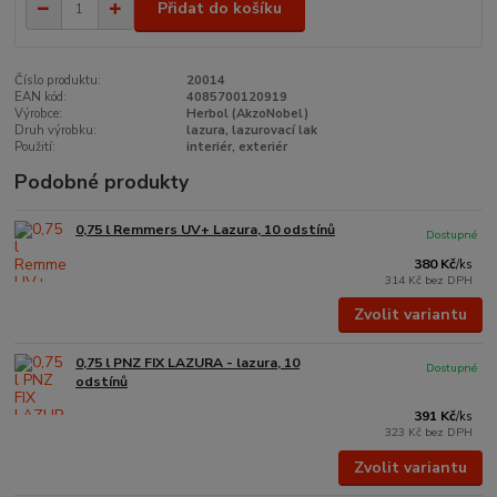
Přidat do košíku
Číslo produktu:
20014
EAN kód:
4085700120919
Výrobce:
Herbol (AkzoNobel)
Druh výrobku:
lazura, lazurovací lak
Použití:
interiér, exteriér
Podobné produkty
0,75 l Remmers UV+ Lazura, 10 odstínů
Dostupné
380 Kč
/
ks
314 Kč
bez DPH
Zvolit variantu
0,75 l PNZ FIX LAZURA - lazura, 10
Dostupné
odstínů
391 Kč
/
ks
323 Kč
bez DPH
Zvolit variantu