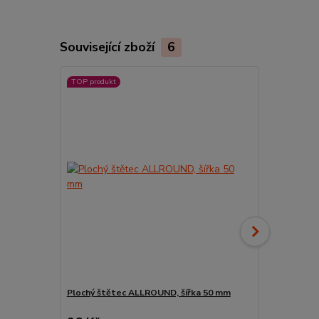
Související zboží
6
TOP produkt
Plochý štětec ALLROUND, šířka 50 mm
Pyramidový s