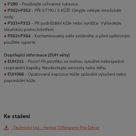
●
P280
- Používejte ochranné rukavice.
●
P302+P352
- PŘI STYKU S KŮŽÍ: Omyjte velkým množstvím
vody.
●
P333+P313
- Při podráždění kůže nebo vyrážce: Vyhledejte
lékařskou pomoc/ošetření.
●
P362+P364
- Kontaminovaný oděv svlékněte a před opětovným
použitím vyperte.
Doplňující informace (EUH věty)
●
EUH211
- Pozor! Při postřiku se mohou vytvářet nebezpečné
respirabilní kapičky. Nevdechujte aerosoly nebo mlhu.
●
EUH066
- Opakovaná expozice může způsobit vysušení nebo
popraskání kůže.
Ke stažení
Technický list - Herbol Offenporig Pro-Décor