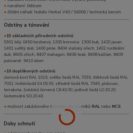
●
nanášení: štětcem
●
čištění nářadí: ředidlo Herbol V40 / S6006 / technický benzín
Odstíny a tónování
●
15 základních přírodních odstínů
0301 bílý, 0450 bezbarvý, 1200 borovice, 1300 buk, 1420 jasan,
1401 světlý dub, 1400 pinie, 8404 vlašský ořech, 1402 rustikální
dub, 8405 ořech, 8407 mahagon, 8406 teak, 8408 kaštan, 8409
palisandr, 9410 eben
●
10 doplňkových odstínů
slonová kost RAL 1015, světle šedá RAL 7035, štěrkově šedá RAL
7032, hnědošedá E4.05.55, středně šedá RAL 7045, pískovec,
terrakota, švédská červená C8.40.30, jedlově šedá LO.30.20,
šedomodrá SO.20.40
●
možnost zakázkového tónování dle vzorníků
RAL
nebo
NCS
Doby schnutí