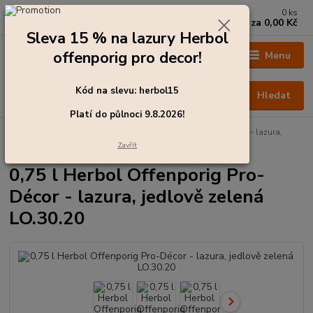
0
ks
+420 273 136 255
za
0,00 Kč
Po - Čt: 8:00 - 17:00, Pá: 8:00 - 14:30
Sleva 15 % na lazury Herbol
offenporig pro decor!
Menu
Kód na slevu: herbol15
Hledat
Platí do půlnoci 9.8.2026!
Úvod
Barvy pro exteriér
0,75 l Herbol Offenporig Pro-Décor - lazura,
jedlově zelená LO.30.20
Zavřít
0,75 l Herbol Offenporig Pro-
Décor - lazura, jedlově zelená
LO.30.20