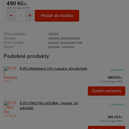
490 Kč
/
ks
405 Kč
bez DPH
Přidat do košíku
Číslo produktu:
20025
Výrobce:
Herbol (AkzoNobel)
Druh výrobku:
lazura, lazurovací lak
Použití:
interiér, exteriér
Podobné produkty
0,75 l Remmers UV+ Lazura, 10 odstínů
Dostupné
380 Kč
/
ks
314 Kč
bez DPH
Zvolit variantu
0,75 l PNZ FIX LAZURA - lazura, 10
Dostupné
odstínů
391 Kč
/
ks
323 Kč
bez DPH