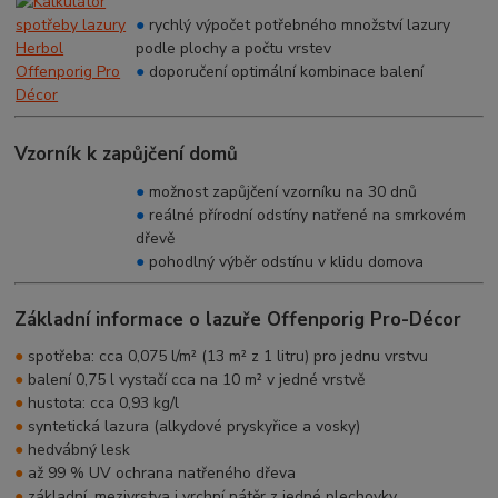
●
rychlý výpočet potřebného množství lazury
podle plochy a počtu vrstev
●
doporučení optimální kombinace balení
Vzorník k zapůjčení domů
●
možnost zapůjčení vzorníku na 30 dnů
●
reálné přírodní odstíny natřené na smrkovém
dřevě
●
pohodlný výběr odstínu v klidu domova
Základní informace o lazuře Offenporig Pro-Décor
●
spotřeba: cca 0,075 l/m² (13 m² z 1 litru) pro jednu vrstvu
●
balení 0,75 l vystačí cca na 10 m² v jedné vrstvě
●
hustota: cca 0,93 kg/l
●
syntetická lazura (alkydové pryskyřice a vosky)
●
hedvábný lesk
●
až 99 % UV ochrana natřeného dřeva
●
základní, mezivrstva i vrchní nátěr z jedné plechovky