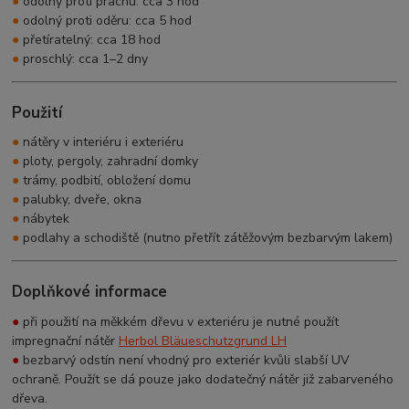
●
odolný proti prachu: cca 3 hod
●
odolný proti oděru: cca 5 hod
●
přetíratelný: cca 18 hod
●
proschlý: cca 1–2 dny
Použití
●
nátěry v interiéru i exteriéru
●
ploty, pergoly, zahradní domky
●
trámy, podbití, obložení domu
●
palubky, dveře, okna
●
nábytek
●
podlahy a schodiště (nutno přetřít zátěžovým bezbarvým lakem)
Doplňkové informace
●
při použití na měkkém dřevu v exteriéru je nutné použít
impregnační nátěr
Herbol Bläueschutzgrund LH
●
bezbarvý odstín není vhodný pro exteriér kvůli slabší UV
ochraně. Použít se dá pouze jako dodatečný nátěr již zabarveného
dřeva.