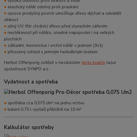
●
vysoká odolnost proti vlhkosti a vodě
●
elastický nátěr odolný proti praskání
●
vysoce prodyšný povrch umožňuje dřevu dýchat a odvádět
vlhkost
●
silný UV filtr chránící dřevo před slunečním zářením
●
nestékavost při nátěru, snadné napojování i na velkých
plochách
●
základní, mezivrstva i vrchní nátěr v jednom (3v1)
●
přirozený vzhled s jemným hedvábným leskem
Herbol Offenporig zvítězil v nezávislém
testu kvality
lazur
společnosti SYNPO a.s.
Vydatnost a spotřeba
●
spotřeba cca 0,075 l/m² na jednu vrstvu
●
balení 0,75 l vystačí přibližně na 10 m²
Kalkulátor spotřeby