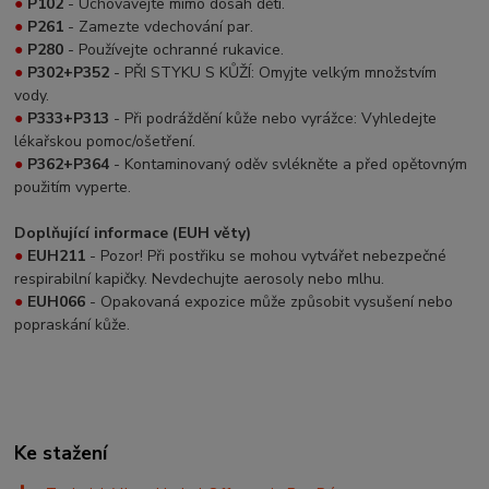
●
P102
- Uchovávejte mimo dosah dětí.
●
P261
- Zamezte vdechování par.
●
P280
- Používejte ochranné rukavice.
●
P302+P352
- PŘI STYKU S KŮŽÍ: Omyjte velkým množstvím
vody.
●
P333+P313
- Při podráždění kůže nebo vyrážce: Vyhledejte
lékařskou pomoc/ošetření.
●
P362+P364
- Kontaminovaný oděv svlékněte a před opětovným
použitím vyperte.
Doplňující informace (EUH věty)
●
EUH211
- Pozor! Při postřiku se mohou vytvářet nebezpečné
respirabilní kapičky. Nevdechujte aerosoly nebo mlhu.
●
EUH066
- Opakovaná expozice může způsobit vysušení nebo
popraskání kůže.
Ke stažení