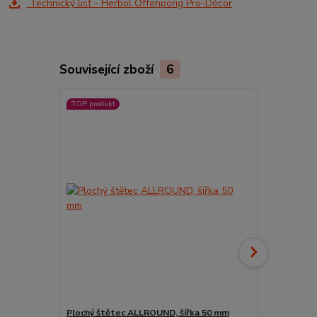
Technický list - Herbol Offenporig Pro-Décor
Související zboží
6
TOP produkt
Plochý štětec ALLROUND, šířka 50 mm
Pyramidový s