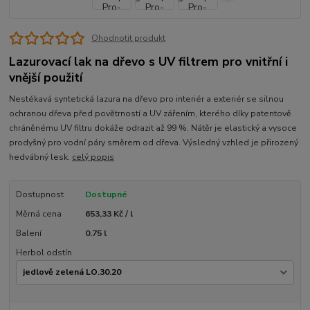
Ohodnotit produkt
Lazurovací lak na dřevo s UV filtrem pro vnitřní i
vnější použití
Nestékavá syntetická lazura na dřevo pro interiér a exteriér se silnou
ochranou dřeva před povětrností a UV zářením, kterého díky patentově
chráněnému UV filtru dokáže odrazit až 99 %. Nátěr je elastický a vysoce
prodyšný pro vodní páry směrem od dřeva. Výsledný vzhled je přirozený
hedvábný lesk.
celý popis
Dostupnost
Dostupné
Měrná cena
653,33 Kč / l
Balení
0.75 l
Herbol odstín