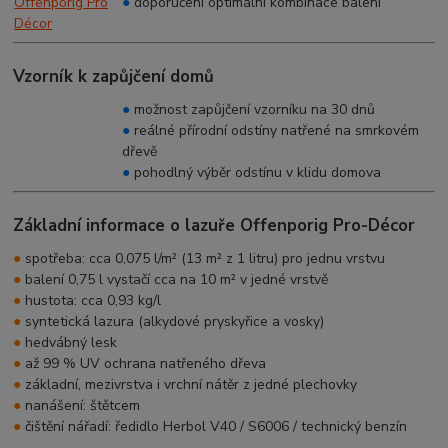
●
doporučení optimální kombinace balení
Vzorník k zapůjčení domů
●
možnost zapůjčení vzorníku na 30 dnů
●
reálné přírodní odstíny natřené na smrkovém
dřevě
●
pohodlný výběr odstínu v klidu domova
Základní informace o lazuře Offenporig Pro-Décor
●
spotřeba: cca 0,075 l/m² (13 m² z 1 litru) pro jednu vrstvu
●
balení 0,75 l vystačí cca na 10 m² v jedné vrstvě
●
hustota: cca 0,93 kg/l
●
syntetická lazura (alkydové pryskyřice a vosky)
●
hedvábný lesk
●
až 99 % UV ochrana natřeného dřeva
●
základní, mezivrstva i vrchní nátěr z jedné plechovky
●
nanášení: štětcem
●
čištění nářadí: ředidlo Herbol V40 / S6006 / technický benzín