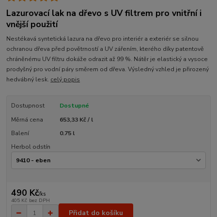
Lazurovací lak na dřevo s UV filtrem pro vnitřní i
vnější použití
Nestékavá syntetická lazura na dřevo pro interiér a exteriér se silnou
ochranou dřeva před povětrností a UV zářením, kterého díky patentově
chráněnému UV filtru dokáže odrazit až 99 %. Nátěr je elastický a vysoce
prodyšný pro vodní páry směrem od dřeva. Výsledný vzhled je přirozený
hedvábný lesk.
celý popis
Dostupnost
Dostupné
Měrná cena
653,33 Kč / l
Balení
0.75 l
Herbol odstín
490 Kč
/
ks
405 Kč
bez DPH
Přidat do košíku