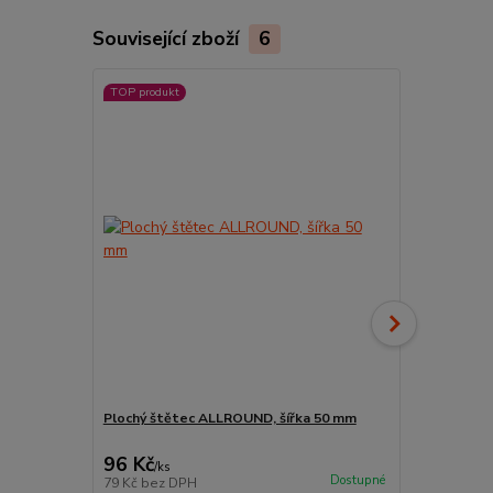
Související zboží
6
TOP produkt
Plochý štětec ALLROUND, šířka 50 mm
Pyramidový s
96 Kč
19 Kč
/
ks
/
ks
Dostupné
79 Kč
bez DPH
16 Kč
bez D