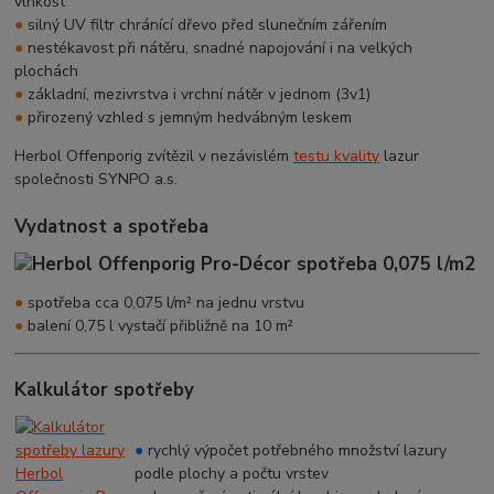
vlhkost
●
silný UV filtr chránící dřevo před slunečním zářením
●
nestékavost při nátěru, snadné napojování i na velkých
plochách
●
základní, mezivrstva i vrchní nátěr v jednom (3v1)
●
přirozený vzhled s jemným hedvábným leskem
Herbol Offenporig zvítězil v nezávislém
testu kvality
lazur
společnosti SYNPO a.s.
Vydatnost a spotřeba
●
spotřeba cca 0,075 l/m² na jednu vrstvu
●
balení 0,75 l vystačí přibližně na 10 m²
Kalkulátor spotřeby
●
rychlý výpočet potřebného množství lazury
podle plochy a počtu vrstev