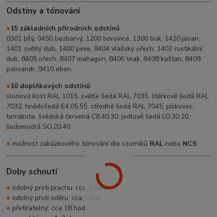
Odstíny a tónování
●
15 základních přírodních odstínů
0301 bílý, 0450 bezbarvý, 1200 borovice, 1300 buk, 1420 jasan,
1401 světlý dub, 1400 pinie, 8404 vlašský ořech, 1402 rustikální
dub, 8405 ořech, 8407 mahagon, 8406 teak, 8408 kaštan, 8409
palisandr, 9410 eben
●
10 doplňkových odstínů
slonová kost RAL 1015, světle šedá RAL 7035, štěrkově šedá RAL
7032, hnědošedá E4.05.55, středně šedá RAL 7045, pískovec,
terrakota, švédská červená C8.40.30, jedlově šedá LO.30.20,
šedomodrá SO.20.40
●
možnost zakázkového tónování dle vzorníků
RAL
nebo
NCS
Doby schnutí
●
odolný proti prachu: cca 3 hod
●
odolný proti oděru: cca 5 hod
●
přetíratelný: cca 18 hod