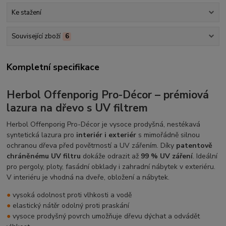
Ke stažení
Související zboží
6
Kompletní specifikace
Herbol Offenporig Pro-Décor – prémiová
lazura na dřevo s UV filtrem
Herbol Offenporig Pro-Décor je vysoce prodyšná, nestékavá
syntetická lazura pro
interiér i exteriér
s mimořádně silnou
ochranou dřeva před povětrností a UV zářením. Díky
patentově
chráněnému UV filtru
dokáže odrazit až
99 % UV záření
. Ideální
pro pergoly, ploty, fasádní obklady i zahradní nábytek v exteriéru.
V interiéru je vhodná na dveře, obložení a nábytek.
●
vysoká odolnost proti vlhkosti a vodě
●
elastický nátěr odolný proti praskání
●
vysoce prodyšný povrch umožňuje dřevu dýchat a odvádět