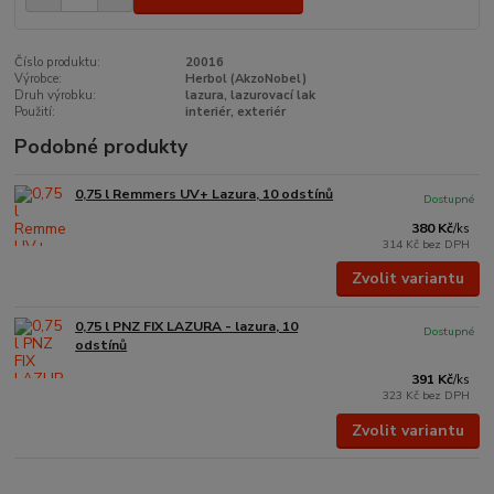
Číslo produktu:
20016
Výrobce:
Herbol (AkzoNobel)
Druh výrobku:
lazura, lazurovací lak
Použití:
interiér, exteriér
Podobné produkty
0,75 l Remmers UV+ Lazura, 10 odstínů
Dostupné
380 Kč
/
ks
314 Kč
bez DPH
Zvolit variantu
0,75 l PNZ FIX LAZURA - lazura, 10
Dostupné
odstínů
391 Kč
/
ks
323 Kč
bez DPH
Zvolit variantu