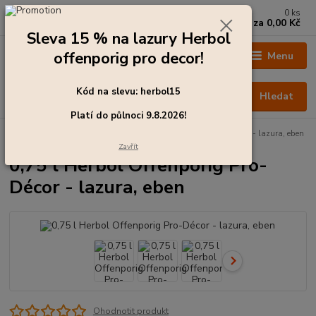
0
ks
+420 273 136 255
za
0,00 Kč
Po - Čt: 8:00 - 17:00, Pá: 8:00 - 14:30
Sleva 15 % na lazury Herbol
offenporig pro decor!
Menu
Kód na slevu: herbol15
Hledat
Platí do půlnoci 9.8.2026!
Úvod
Barvy pro exteriér
0,75 l Herbol Offenporig Pro-Décor - lazura, eben
Zavřít
0,75 l Herbol Offenporig Pro-
Décor - lazura, eben
Ohodnotit produkt