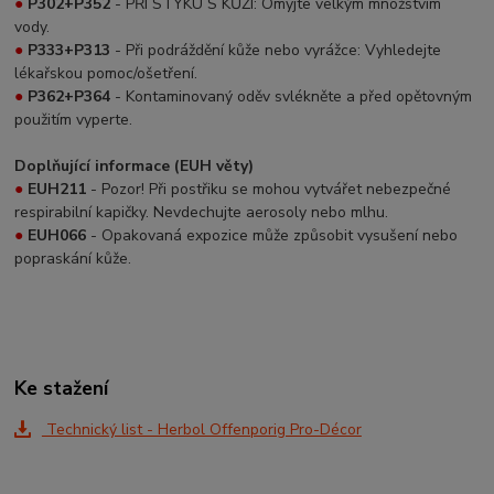
●
P302+P352
- PŘI STYKU S KŮŽÍ: Omyjte velkým množstvím
vody.
●
P333+P313
- Při podráždění kůže nebo vyrážce: Vyhledejte
lékařskou pomoc/ošetření.
●
P362+P364
- Kontaminovaný oděv svlékněte a před opětovným
použitím vyperte.
Doplňující informace (EUH věty)
●
EUH211
- Pozor! Při postřiku se mohou vytvářet nebezpečné
respirabilní kapičky. Nevdechujte aerosoly nebo mlhu.
●
EUH066
- Opakovaná expozice může způsobit vysušení nebo
popraskání kůže.
Ke stažení
Technický list - Herbol Offenporig Pro-Décor