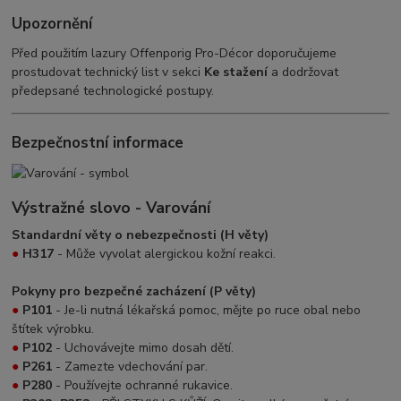
Upozornění
Před použitím lazury Offenporig Pro-Décor doporučujeme
prostudovat technický list v sekci
Ke stažení
a dodržovat
předepsané technologické postupy.
Bezpečnostní informace
Výstražné slovo - Varování
Standardní věty o nebezpečnosti (H věty)
●
H317
- Může vyvolat alergickou kožní reakci.
Pokyny pro bezpečné zacházení (P věty)
●
P101
- Je-li nutná lékařská pomoc, mějte po ruce obal nebo
štítek výrobku.
●
P102
- Uchovávejte mimo dosah dětí.
●
P261
- Zamezte vdechování par.
●
P280
- Používejte ochranné rukavice.