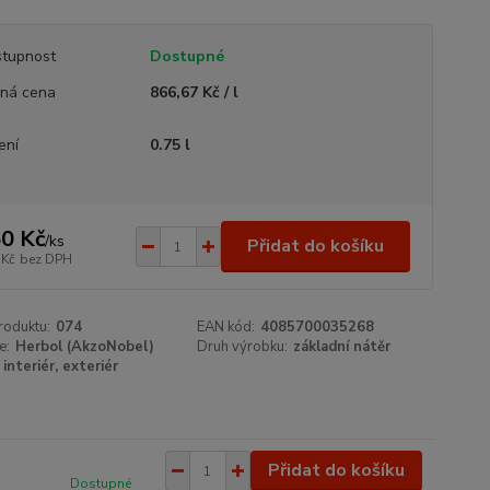
tupnost
Dostupné
ná cena
866,67 Kč / l
ení
0.75 l
0 Kč
/
ks
Přidat do košíku
 Kč
bez DPH
roduktu:
074
EAN kód:
4085700035268
e:
Herbol (AkzoNobel)
Druh výrobku:
základní nátěr
interiér, exteriér
Přidat do košíku
Dostupné