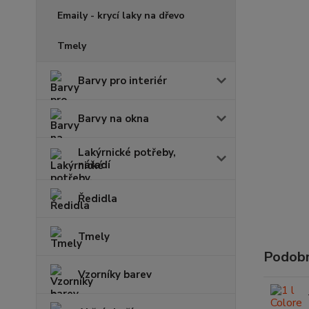
Emaily - krycí laky na dřevo
Tmely
Barvy pro interiér
Barvy na okna
Lakýrnické potřeby,
nářadí
Ředidla
Tmely
Podobn
Vzorníky barev