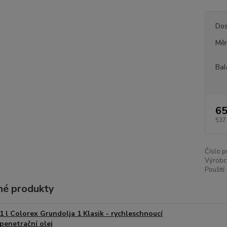
Dos
Měr
Bal
65
537
Číslo p
Výrobc
Použití:
é produkty
1 l Colorex Grundolja 1 Klasik - rychleschnoucí
penetrační olej