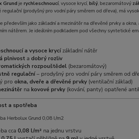
x Grund
je
rychleschnoucí
, vysoce krycí,
bílý
, bezaromátový
zá
 regulační (prodyšný pro vodní páry směrem od dřeva), má vysoko
e především jako základní a mezinátěr na dřevěné prvky a okna, 
ním nátěrem. Je ideálním podkladem pod všechny syntetické ema
eschnoucí a vysoce krycí
základní nátěr
á plnivost
a
dobrý rozliv
romatických rozpouštědel
(bezaromátový)
stně regulační
– prodyšný pro vodní páry směrem od dř
ý pro
okna, dveře a dřevěné prvky
(ventilační základ)
ezinátěr
na
kovové prvky
(kování, panty) opatřené ant
st a spotřeba
eba cca
0,08 l/m²
na jednu vrstvu
í
0,75 l
vystačí přibližně na
9 m²
v jedné vrstvě