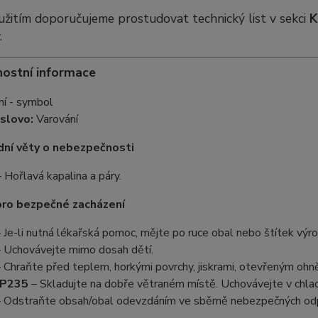
žitím doporučujeme prostudovat technický list v sekci
K
.
ostní informace
 slovo:
Varování
ní věty o nebezpečnosti
 Hořlavá kapalina a páry.
pro bezpečné zacházení
 Je-li nutná lékařská pomoc, mějte po ruce obal nebo štítek výro
 Uchovávejte mimo dosah dětí.
 Chraňte před teplem, horkými povrchy, jiskrami, otevřeným ohněm
P235
– Skladujte na dobře větraném místě. Uchovávejte v chla
 Odstraňte obsah/obal odevzdáním ve sběrně nebezpečných od