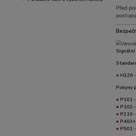
Před pou
postupy
Bezpečn
Signální
Standard
●
H226
–
Pokyny 
●
P101
–
●
P102
–
●
P210
–
●
P403+
●
P501
–