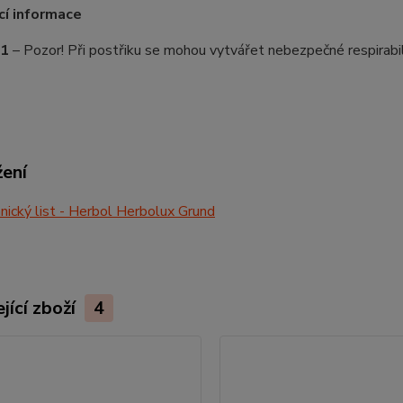
cí informace
1
– Pozor! Při postřiku se mohou vytvářet nebezpečné respirabi
žení
ický list - Herbol Herbolux Grund
jící zboží
4