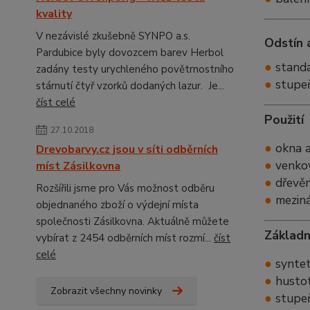
kvality
V nezávislé zkušebně SYNPO a.s.
Odstín 
Pardubice byly dovozcem barev Herbol
●
standa
zadány testy urychleného povětrnostního
●
s
tupe
stárnutí čtyř vzorků dodaných lazur. Je...
číst celé
Použití
27.10.2018
●
okna a
Drevobarvy.cz jsou v síti odběrních
●
venkovn
míst Zásilkovna
●
dřevěné
Rozšířili jsme pro Vás možnost odběru
●
meziná
objednaného zboží o výdejní místa
společnosti Zásilkovna. Aktuálně můžete
Základn
vybírat z 2454 odběrních míst rozmí...
číst
celé
●
syntet
●
husto
Zobrazit všechny novinky
●
stupeň