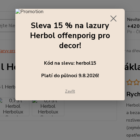
Nevíte
Sleva 15 % na lazury
Hledat
+420
Po - Čt
Herbol offenporig pro
decor!
arvy pro exteriér
0,75 l Herbol Herbolux Grund - základní nátěr na dře
Kód na slevu: herbol15
 l Herbol Herbolux Grund - zákl
Platí do půlnoci 9.8.2026!
Zavřít
Rych
Herbol
a beza
rozliv
(zejmé
opatře