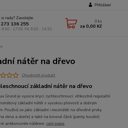
Přihlášení
 si rady? Zavolejte.
0
ks
 273 136 255
za
0,00 Kč
: 8:00 - 17:00, Pá: 8:00 - 14:30
vo
adní nátěr na dřevo
Ohodnotit produkt
leschnoucí základní nátěr na dřevo
ux Grund je vysoce krycí, rychleschnoucí, vlhkostně regulační
romátový základní nátěr s vysokou plnivostí a dobrým
em. Používá se jako základní i mezinátěr na dřevěné prvky
na okna a dveře) a také na kovové části (panty, kování)
né antikorozním nátěrem.
celý popis