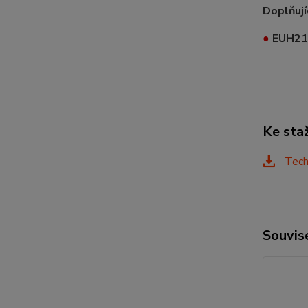
Doplňují
●
EUH21
Ke sta
Techn
Souvise