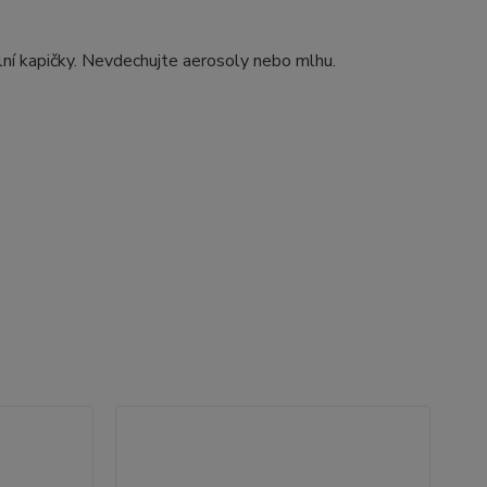
lní kapičky. Nevdechujte aerosoly nebo mlhu.
TO