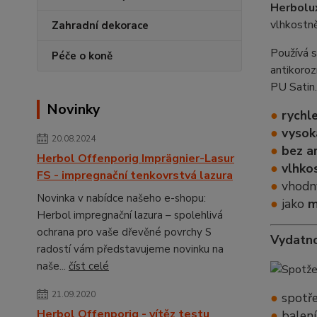
Herbolu
vlhkostně
Zahradní dekorace
Používá s
Péče o koně
antikoroz
PU Satin.
Novinky
●
rychl
●
vysok
20.08.2024
●
bez a
Herbol Offenporig Imprägnier-Lasur
●
vlhko
FS - impregnační tenkovrstvá lazura
●
vhodn
Novinka v nabídce našeho e-shopu:
●
jako
m
Herbol impregnační lazura – spolehlivá
ochrana pro vaše dřevěné povrchy S
Vydatno
radostí vám představujeme novinku na
naše...
číst celé
21.09.2020
●
spotř
Herbol Offenporig - vítěz testu
●
balen