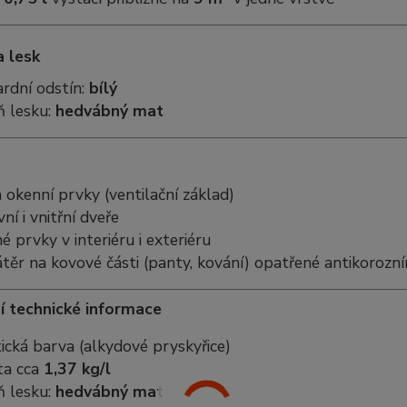
a lesk
rdní odstín:
bílý
ň lesku:
hedvábný mat
 okenní prvky (ventilační základ)
í i vnitřní dveře
 prvky v interiéru i exteriéru
těr na kovové části (panty, kování) opatřené antikorozn
í technické informace
ická barva (alkydové pryskyřice)
ta cca
1,37 kg/l
 lesku:
hedvábný mat