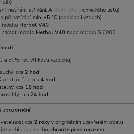
:
bílý
í: natírání, stříkání,
Airless
(dle technického listu)
 při natírání: min.
+5 °C
(podklad i vzduch)
: ředidlo
Herbol V40
 nářadí: ředidlo
Herbol V40
nebo ředidlo S 6006
hnutí
°C a 50% rel. vlhkosti vzduchu)
suchý: cca
2 hod
 proti otěru: cca
4 hod
atelný: cca
16 hod
proschlý: cca
24 hod
á upozornění
vatelnost cca
2 roky
v originálním uzavřeném obalu
jte v chladu a suchu,
chraňte před mrazem