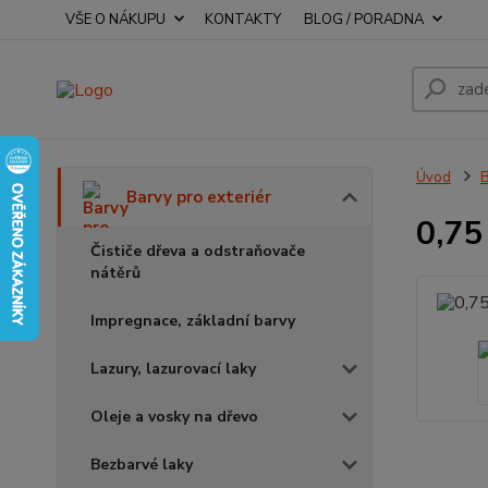
VŠE O NÁKUPU
KONTAKTY
BLOG / PORADNA
Úvod
B
Barvy pro exteriér
0,75
Čističe dřeva a odstraňovače
nátěrů
Impregnace, základní barvy
Lazury, lazurovací laky
Oleje a vosky na dřevo
Bezbarvé laky