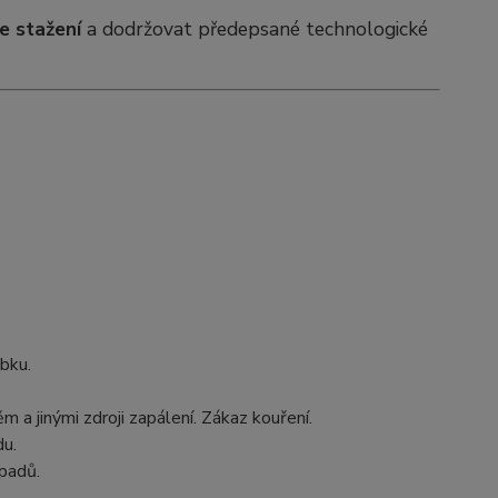
e stažení
a dodržovat předepsané technologické
bku.
 a jinými zdroji zapálení. Zákaz kouření.
du.
padů.