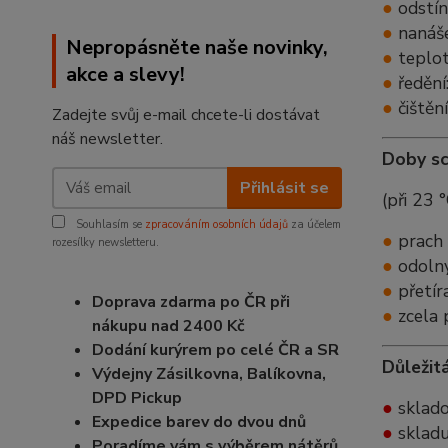
●
odstín
●
nanášen
Nepropásněte naše novinky,
●
teplota
akce a slevy!
●
ředění
●
čištění
Zadejte svůj e-mail chcete-li dostávat
náš newsletter.
Doby sc
Přihlásit se
(při 23 
Souhlasím se
zpracováním osobních údajů
za účelem
●
prach 
rozesílky newsletteru.
●
odolný
●
přetír
Doprava zdarma po ČR při
●
zcela 
nákupu nad 2400 Kč
Dodání kurýrem po celé ČR a SR
Důležit
Výdejny Zásilkovna, Balíkovna,
DPD Pickup
●
sklado
Expedice barev do dvou dnů
●
skladu
Poradíme vám s výběrem nátěrů