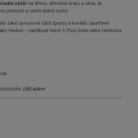
kladní nátěr
na dřevo, dřevěné prvky a okna. Je
u plnivost a velmi dobrý rozliv.
ale také na kovové části (panty a kování), opatřené
ily Herbol – například Venti 3 Plus Satin nebo Herbolux
eva
ikorozním základem