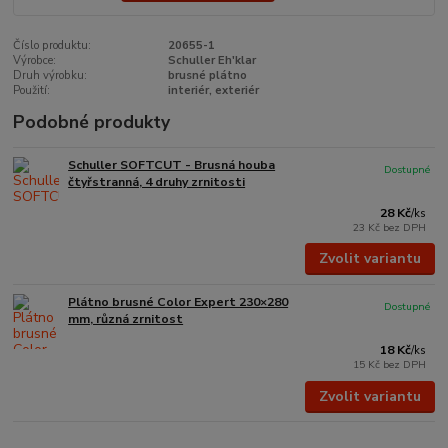
Číslo produktu:
20655-1
Výrobce:
Schuller Eh'klar
Druh výrobku:
brusné plátno
Použití:
interiér, exteriér
Podobné produkty
Schuller SOFTCUT - Brusná houba
Dostupné
čtyřstranná, 4 druhy zrnitosti
28 Kč
/
ks
23 Kč
bez DPH
Zvolit variantu
Plátno brusné Color Expert 230×280
Dostupné
mm, různá zrnitost
18 Kč
/
ks
15 Kč
bez DPH
Zvolit variantu