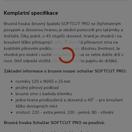
Kompletní specifikace
Brusná houba (brusný špalek) SOFTCUT PRO se čtyřstranným
posypem a zkosenou hranou je ideální pomocník pro lakýrníky a
truhláře. Díky jedné, o 45 stupňů zkosené, hraně je vhodná i na
broušení těžko přístupných míst. Dokonalá přilnavost zrna na
kvalitním pěnovém podkladu zaručuje její dlouhou životnost. Je
vhodná pro mokré i suché broušení.
Houba se velmi dobře drží v
ruce, čímž odpadá složitá výměna brusného papíru do držáků.
Základní informace o brusné houbě Schuller SOFTCUT PRO
:
rozměry 125 x 90/65 x 25 mm
pružný pěnový podklad
brusné zrno z karbidu křemíku
o
jedna hrana prodloužená a zkosená o 45
- pro broušení
těžko dostupných míst
zrnitost: 220
- extra jemná, 100 - jemná, 8
0 - střední
Brusná houba Schuller SOFTCUT PRO se používá: