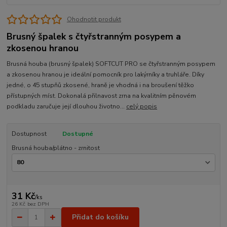
Ohodnotit produkt
Brusný špalek s čtyřstranným posypem a
zkosenou hranou
Brusná houba (brusný špalek) SOFTCUT PRO se čtyřstranným posypem
a zkosenou hranou je ideální pomocník pro lakýrníky a truhláře. Díky
jedné, o 45 stupňů zkosené, hraně je vhodná i na broušení těžko
přístupných míst. Dokonalá přilnavost zrna na kvalitním pěnovém
podkladu zaručuje její dlouhou životno...
celý popis
Dostupnost
Dostupné
Brusná houba/plátno - zrnitost
31 Kč
/
ks
26 Kč
bez DPH
Přidat do košíku