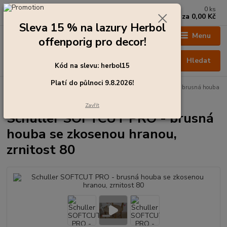
0
ks
+420 273 136 255
za
0,00 Kč
Po - Čt: 8:00 - 17:00, Pá: 8:00 - 14:30
Sleva 15 % na lazury Herbol
Menu
offenporig pro decor!
Hledat
Kód na slevu: herbol15
Platí do půlnoci 9.8.2026!
Úvod
Lakýrnické potřeby, nářadí
Schuller SOFTCUT PRO - brusná houba
se zkosenou hranou, zrnitost 80
Zavřít
Schuller SOFTCUT PRO - brusná
houba se zkosenou hranou,
zrnitost 80