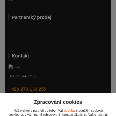
Partnerský prodej
Kontakt
DREVOBARVY.cz
+420 273 136 255
Po - Čt: 8:00 - 17:00, Pá: 8:00 - 14:30
Zpracování cookies
info@drevobarvy.cz
Náš e-shop a partneři potřebují Váš
souhlas
s použitím souborů
cookies, aby Vám mohli zobrazovat informace týkající se Vašich zájmů.