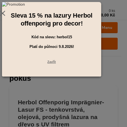
0
ks
+420 273 136 255
Sleva 15 % na lazury Herbol
za
0,00 Kč
Po - Čt: 8:00 - 17:00, Pá: 8:00 - 14:30
offenporig pro decor!
Menu
Kód na slevu: herbol15
Hledat
Platí do půlnoci 9.8.2026!
Zavřít
Úvod
pokus
pokus
Herbol Offenporig Imprägnier-
Lasur FS - tenkovrstvá,
olejová, prodyšná lazura na
dřevo s UV filtrem