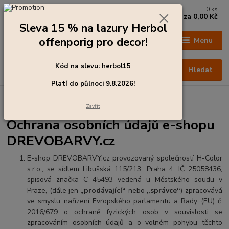
0
ks
+420 273 136 255
za
0,00 Kč
Po - Čt: 8:00 - 17:00, Pá: 8:00 - 14:30
Sleva 15 % na lazury Herbol
offenporig pro decor!
Menu
Kód na slevu: herbol15
Hledat
Platí do půlnoci 9.8.2026!
Úvod
Ochrana osobních údajů e-shopu DREVOBARVY.cz
Zavřít
Ochrana osobních údajů e-shopu
DREVOBARVY.cz
E-shop DREVOBARVY.cz provozovaný společností H-Color
s.r.o., se sídlem Libušská 115/213, Praha 4, IČ 25058436,
spisová značka C 45493 vedená u Městského soudu v
Praze
,
(dále jen
„prodávající“
nebo
„správce“
) zpracovává
ve smyslu nařízení Evropského parlamentu a Rady (EU) č.
2016/679 o ochraně fyzických osob v souvislosti se
zpracováním osobních údajů a o volném pohybu těchto