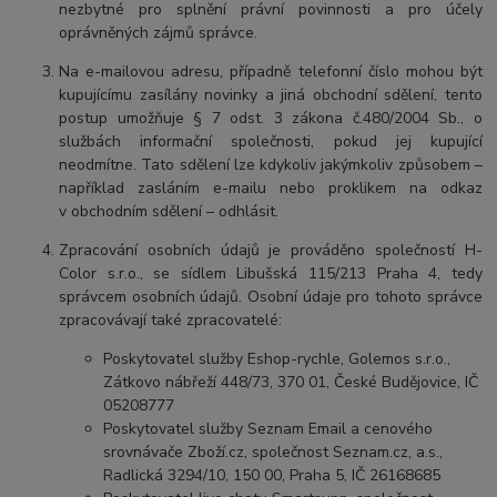
nezbytné pro splnění právní povinnosti a pro účely
oprávněných zájmů správce.
Na e-mailovou adresu, případně telefonní číslo mohou být
kupujícímu zasílány novinky a jiná obchodní sdělení, tento
postup umožňuje § 7 odst. 3 zákona č.480/2004 Sb., o
službách informační společnosti, pokud jej kupující
neodmítne. Tato sdělení lze kdykoliv jakýmkoliv způsobem –
například zasláním e-mailu nebo proklikem na odkaz
v obchodním sdělení – odhlásit.
Zpracování osobních údajů je prováděno společností H-
Color s.r.o., se sídlem Libušská 115/213 Praha 4, tedy
správcem osobních údajů. Osobní údaje pro tohoto správce
zpracovávají také zpracovatelé:
Poskytovatel služby Eshop-rychle, Golemos s.r.o.,
Zátkovo nábřeží 448/73, 370 01, České Budějovice, IČ
05208777
Poskytovatel služby Seznam Email a cenového
srovnávače Zboží.cz, společnost Seznam.cz, a.s.,
Radlická 3294/10, 150 00, Praha 5, IČ 26168685