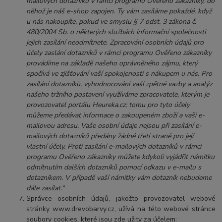
mailových dotazníků v rámci programu Ověřeno zákazníky, do
něhož je náš e-shop zapojen. Ty vám zasíláme pokaždé, když
u nás nakoupíte, pokud ve smyslu § 7 odst. 3 zákona č.
480/2004 Sb. o některých službách informační společnosti
jejich zasílání neodmítnete. Zpracování osobních údajů pro
účely zaslání dotazníků v rámci programu Ověřeno zákazníky
provádíme na základě našeho oprávněného zájmu, který
spočívá ve zjišťování vaší spokojenosti s nákupem u nás. Pro
zasílání dotazníků, vyhodnocování vaší zpětné vazby a analýz
našeho tržního postavení využíváme zpracovatele, kterým je
provozovatel portálu Heureka.cz; tomu pro tyto účely
můžeme předávat informace o zakoupeném zboží a vaši e-
mailovou adresu. Vaše osobní údaje nejsou při zasílání e-
mailových dotazníků předány žádné třetí straně pro její
vlastní účely. Proti zasílání e-mailových dotazníků v rámci
programu Ověřeno zákazníky můžete kdykoli vyjádřit námitku
odmítnutím dalších dotazníků pomocí odkazu v e-mailu s
dotazníkem. V případě vaší námitky vám dotazník nebudeme
dále zasílat.“
Správce osobních údajů, jakožto provozovatel webové
stránky www.drevobarvy.cz, užívá na této webové stránce
soubory cookies, které jsou zde užity za účelem: