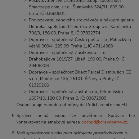
Poskytovatel live chatu Smartsupp, společnost
Smartsupp.com, s.r.o., Šumavská 524/31, 602 00,
Brno, IČ 03668681
Provozovatel cenového srovnávače a nákupní galerie
Heureka, společnost Heureka Group a.s., Karolinská
706/3, 186 00, Praha 8, IČ 07822774
Dopravce - společnost Česká pošta, s.p., Politických
vězňů 909/4, 225 99, Praha 1, IČ 47114983
Dopravce - společnost Zásilkovna s.r.o.,
Drahobejlova 1019/27, Libeň, 190 00, Praha 9, IČ
28408306
Dopravce - společnost Direct Parcel Distribution CZ
s.r.o., Modletice 135, 25101, Říčany u Prahy, IČ
61329266
Dopravce - společnost Zaslat s r.o., Krkonošská
1607/10, 120 00, Praha 2, IČ: 03672808
Osobní údaje nebudou předány do třetích zemí mimo EU.
Správce nemá osobu tzv. pověřence. Správce lze
kontaktovat na emailové adrese
obchod@drevobarvy.cz
.
Vaši spokojenost s nákupem zjišťujeme prostřednictvím e-