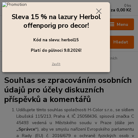
0
ks
+420 273 136 255
za
0,00 Kč
Po - Čt: 8:00 - 17:00, Pá: 8:00 - 14:30
Sleva 15 % na lazury Herbol
offenporig pro decor!
Menu
Kód na slevu: herbol15
Hledat
Platí do půlnoci 9.8.2026!
Úvod
Souhlas se zpracováním osobních údajů pro účely diskuzních
příspěvků a komentářů
Zavřít
Souhlas se zpracováním osobních
údajů pro účely diskuzních
příspěvků a komentářů
Udělujete tímto souhlas společnosti H-Color s.r.o., se sídlem
Libušská 115/213, Praha 4, IČ 25058436, spisová značka C
45493 vedená u Městského soudu v Praze (dále jen
„Správce“
), aby ve smyslu nařízení Evropského parlamentu
a Rady (EU) č. 2016/679 o ochraně fyzických osob v