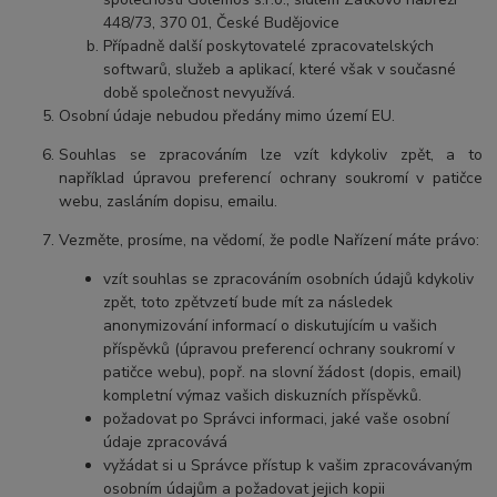
448/73, 370 01, České Budějovice
Případně další poskytovatelé zpracovatelských
softwarů, služeb a aplikací, které však v současné
době společnost nevyužívá.
Osobní údaje
nebudou předány mimo území EU.
Souhlas se zpracováním lze vzít kdykoliv zpět, a to
například úpravou preferencí ochrany soukromí v patičce
webu, zasláním dopisu, emailu.
Vezměte, prosíme, na vědomí, že podle Nařízení máte právo:
vzít souhlas se zpracováním osobních údajů kdykoliv
zpět, toto zpětvzetí bude mít za následek
anonymizování informací o diskutujícím u vašich
příspěvků (úpravou preferencí ochrany soukromí v
patičce webu), popř. na slovní žádost (dopis, email)
kompletní výmaz vašich diskuzních příspěvků.
požadovat po Správci informaci, jaké vaše osobní
údaje zpracovává
vyžádat si u Správce přístup k vašim zpracovávaným
osobním údajům a požadovat jejich kopii