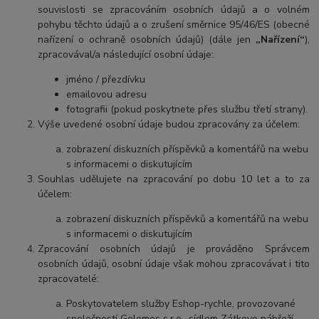
souvislosti se zpracováním osobních údajů a o volném
pohybu těchto údajů a o zrušení směrnice 95/46/ES (obecné
nařízení o ochraně osobních údajů) (dále jen
„Nařízení“
),
zpracovával/a následující osobní údaje:
jméno / přezdívku
emailovou adresu
fotografii (pokud poskytnete přes službu třetí strany).
Výše uvedené osobní údaje budou zpracovány za účelem:
zobrazení diskuzních příspěvků a komentářů na webu
s informacemi o diskutujícím
Souhlas udělujete na zpracování po dobu 10 let a to za
účelem:
zobrazení diskuzních příspěvků a komentářů na webu
s informacemi o diskutujícím
Zpracování osobních údajů je prováděno Správcem
osobních údajů, osobní údaje však mohou zpracovávat i tito
zpracovatelé:
Poskytovatelem služby Eshop-rychle, provozované
společností Golemos s.r.o., sídlem Zátkovo nábřeží