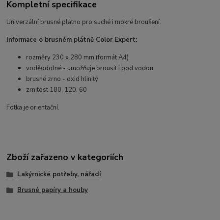
Kompletní specifikace
Univerzální brusné plátno pro suché i mokré broušení.
Informace o brusném plátně Color Expert:
rozměry 230 x 280 mm (formát A4)
voděodolné - umožňuje brousit i pod vodou
brusné zrno - oxid hlinitý
zrnitost 180, 120, 60
Fotka je orientační.
Zboží zařazeno v kategoriích
Lakýrnické potřeby, nářadí
Brusné papíry a houby