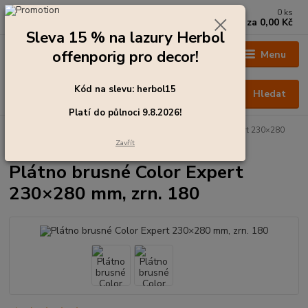
0
ks
+420 273 136 255
za
0,00 Kč
Po - Čt: 8:00 - 17:00, Pá: 8:00 - 14:30
Sleva 15 % na lazury Herbol
offenporig pro decor!
Menu
Kód na slevu: herbol15
Hledat
Platí do půlnoci 9.8.2026!
Úvod
Lakýrnické potřeby, nářadí
Plátno brusné Color Expert 230×280
mm, zrn. 180
Zavřít
Plátno brusné Color Expert
230×280 mm, zrn. 180