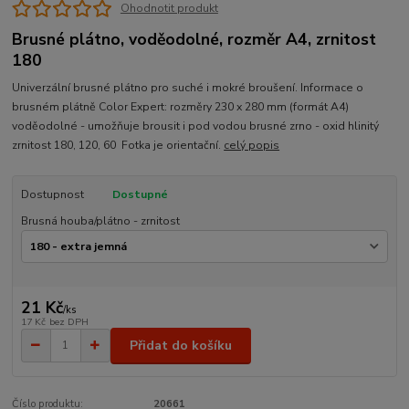
Ohodnotit produkt
Brusné plátno, voděodolné, rozměr A4, zrnitost
180
Univerzální brusné plátno pro suché i mokré broušení. Informace o
brusném plátně Color Expert: rozměry 230 x 280 mm (formát A4)
voděodolné - umožňuje brousit i pod vodou brusné zrno - oxid hlinitý
zrnitost 180, 120, 60 Fotka je orientační.
celý popis
Dostupnost
Dostupné
Brusná houba/plátno - zrnitost
21 Kč
/
ks
17 Kč
bez DPH
Přidat do košíku
Číslo produktu:
20661