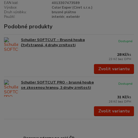
EAN kód:
4013307473589
Výrobce:
Color Exper (Ciret s.r.o.)
Druh výrobku:
brusné plátno
Použití:
interiér, exteriér
Podobné produkty
Schuller SOFTCUT - Brusná houba
Dostupné
čtyřstranná, 4 druhy zrnitosti
28 Kč
/
ks
23 Kč
bez DPH
Zvolit variantu
Schuller SOFTCUT PRO - brusná houba
Dostupné
se zkosenou hranou, 3 druhy zrnitosti
31 Kč
/
ks
26 Kč
bez DPH
Zvolit variantu
Doprava zdarma po celé ČR