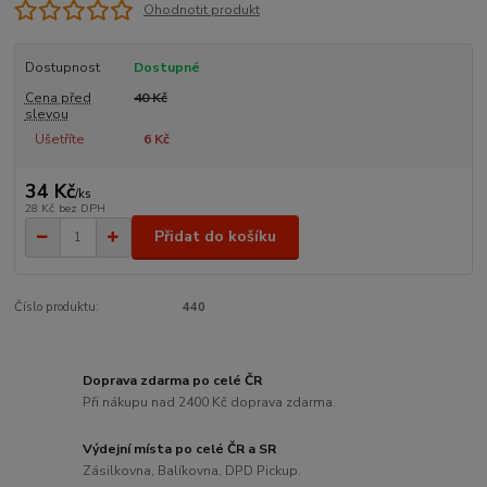
Ohodnotit produkt
Dostupnost
Dostupné
Cena před
40 Kč
slevou
Ušetříte
6 Kč
34 Kč
/
ks
28 Kč
bez DPH
Přidat do košíku
Číslo produktu:
440
Doprava zdarma po celé ČR
Při nákupu nad 2400 Kč doprava zdarma.
Výdejní místa po celé ČR a SR
Zásilkovna, Balíkovna, DPD Pickup.