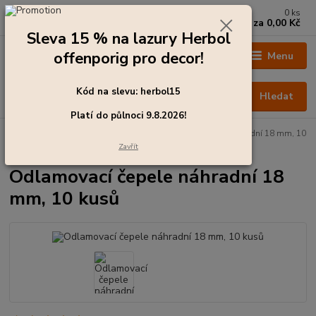
0
ks
+420 273 136 255
za
0,00 Kč
Po - Čt: 8:00 - 17:00, Pá: 8:00 - 14:30
Sleva 15 % na lazury Herbol
offenporig pro decor!
Menu
Kód na slevu: herbol15
Hledat
Platí do půlnoci 9.8.2026!
Úvod
Lakýrnické potřeby, nářadí
Odlamovací čepele náhradní 18 mm, 10
kusů
Zavřít
Odlamovací čepele náhradní 18
mm, 10 kusů