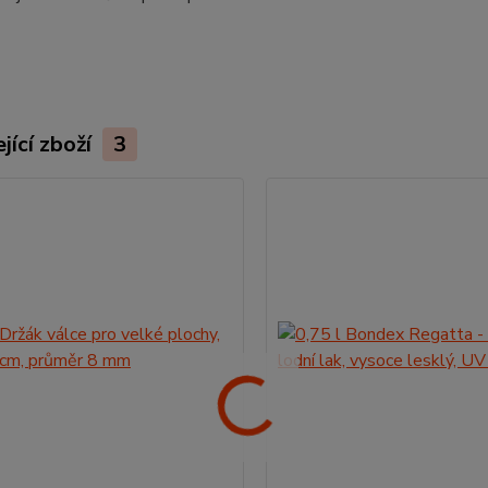
jící zboží
3