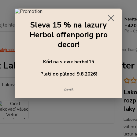
Nevíte
Sleva 15 % na lazury
Hledat
+420
Po - Čt
Herbol offenporig pro
decor!
akýrnické potřeby, nářadí
Ciret Lakovací válec Velur-Polyester mix, tkan
Kód na slevu: herbol15
t Lakovací válec Velur-Polyester
Platí do půlnoci 9.8.2026!
Zavřít
Lako
rozp
laky
Lakovac
válec 
lazur 