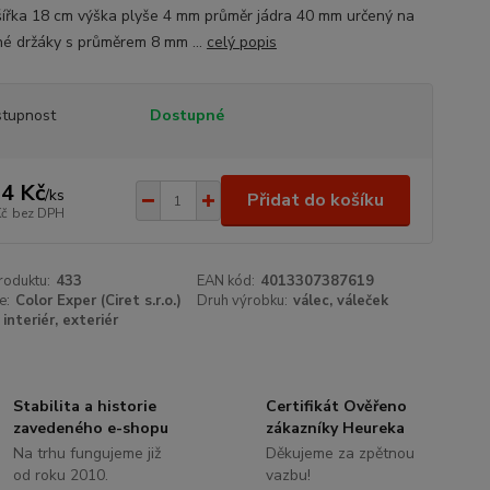
šířka 18 cm výška plyše 4 mm průměr jádra 40 mm určený na
né držáky s průměrem 8 mm ...
celý popis
tupnost
Dostupné
4 Kč
/
ks
Přidat do košíku
Kč
bez DPH
roduktu:
433
EAN kód:
4013307387619
e:
Color Exper (Ciret s.r.o.)
Druh výrobku:
válec, váleček
interiér, exteriér
Stabilita a historie
Certifikát Ověřeno
zavedeného e-shopu
zákazníky Heureka
Na trhu fungujeme již
Děkujeme za zpětnou
od roku 2010.
vazbu!