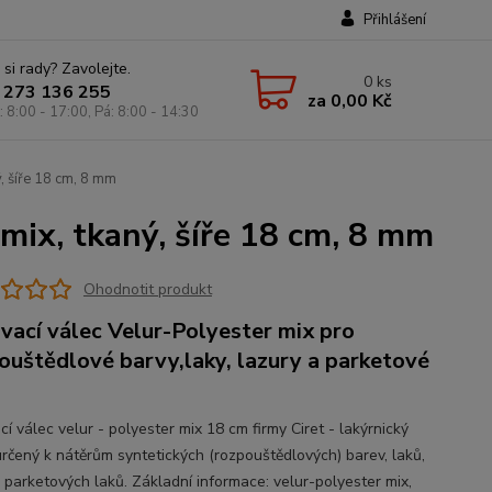
Přihlášení
 si rady? Zavolejte.
0
ks
 273 136 255
za
0,00 Kč
: 8:00 - 17:00, Pá: 8:00 - 14:30
ý, šíře 18 cm, 8 mm
 mix, tkaný, šíře 18 cm, 8 mm
Ohodnotit produkt
vací válec Velur-Polyester mix pro
ouštědlové barvy,laky, lazury a parketové
í válec velur - polyester mix 18 cm firmy Ciret - lakýrnický
určený k nátěrům syntetických (rozpouštědlových) barev, laků,
a parketových laků. Základní informace: velur-polyester mix,