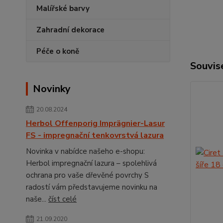
Malířské barvy
Zahradní dekorace
Péče o koně
Souvise
Novinky
20.08.2024
Herbol Offenporig Imprägnier-Lasur
FS - impregnační tenkovrstvá lazura
Novinka v nabídce našeho e-shopu:
Herbol impregnační lazura – spolehlivá
ochrana pro vaše dřevěné povrchy S
radostí vám představujeme novinku na
naše...
číst celé
21.09.2020