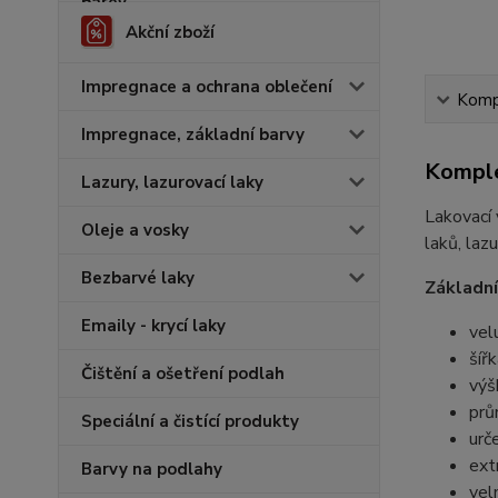
Akční zboží
Impregnace a ochrana oblečení
Kompl
Impregnace, základní barvy
Komple
Lazury, lazurovací laky
Lakovací 
Oleje a vosky
laků, laz
Bezbarvé laky
Základní
Emaily - krycí laky
vel
šíř
Čištění a ošetření podlah
výš
prů
Speciální a čistící produkty
urč
ext
Barvy na podlahy
vel