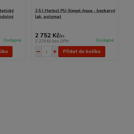
tetický
2,5 l Herbol PU-Siegel Aqua - bezbarvý
 odolný
lak, polomat
2 752 Kč
/
ks
Dostupné
Dostupné
2 274 Kč
bez DPH
šíku
Přidat do košíku