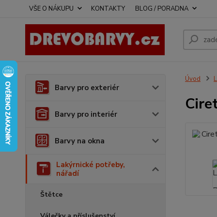
VŠE O NÁKUPU
KONTAKTY
BLOG / PORADNA
Úvod
L
Barvy pro exteriér
Cire
Barvy pro interiér
Barvy na okna
Lakýrnické potřeby,
nářadí
Štětce
Válečky a příslušenství