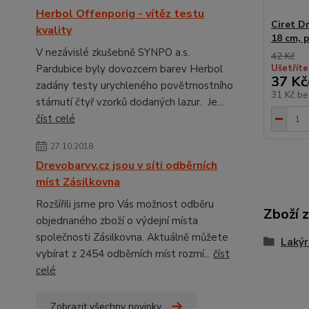
Herbol Offenporig - vítěz testu
Ciret Dr
kvality
18 cm, 
V nezávislé zkušebně SYNPO a.s.
42 Kč
Pardubice byly dovozcem barev Herbol
Ušetříte
37 Kč
zadány testy urychleného povětrnostního
31 Kč
be
stárnutí čtyř vzorků dodaných lazur. Je...
číst celé
27.10.2018
Drevobarvy.cz jsou v síti odběrních
míst Zásilkovna
Rozšířili jsme pro Vás možnost odběru
Zboží 
objednaného zboží o výdejní místa
společnosti Zásilkovna. Aktuálně můžete
Lakýr
vybírat z 2454 odběrních míst rozmí...
číst
celé
Zobrazit všechny novinky