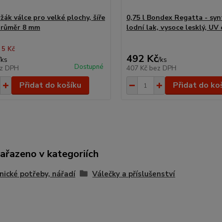
žák válce pro velké plochy, šíře
0,75 l Bondex Regatta - syn
průměr 8 mm
lodní lak, vysoce lesklý, UV
 5 Kč
492 Kč
/
ks
/
ks
Dostupné
z DPH
407 Kč
bez DPH
Přidat do košíku
Přidat do ko
zařazeno v kategoriích
nické potřeby, nářadí
Válečky a příslušenství