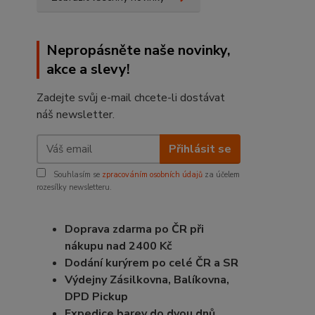
Nepropásněte naše novinky,
akce a slevy!
Zadejte svůj e-mail chcete-li dostávat
náš newsletter.
Přihlásit se
Souhlasím se
zpracováním osobních údajů
za účelem
rozesílky newsletteru.
Doprava zdarma po ČR při
nákupu nad 2400 Kč
Dodání kurýrem po celé ČR a SR
Výdejny Zásilkovna, Balíkovna,
DPD Pickup
Expedice barev do dvou dnů