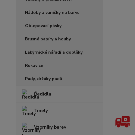
Nádoby a vaničky na barvu
Oblepovací pásky
Brusné papíry a houby
Lakýrnické nářadí a doplňky
Rukavice
Pady, držáky padů
Ředidla
Tmely
Vzorníky barev