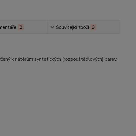
mentáře
0
Související zboží
3
 určený k nátěrům syntetických (rozpouštědlových) barev,