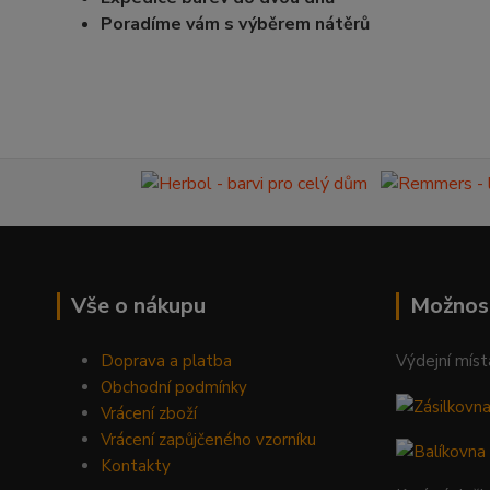
Poradíme vám s výběrem nátěrů
Vše o nákupu
Možnos
Doprava a platba
Výdejní míst
Obchodní podmínky
Vrácení zboží
Vrácení zapůjčeného vzorníku
Kontakty