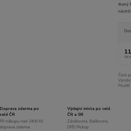
tkaný 
nástrč
Dos
11
94 
Číslo p
Výrobc
Použití:
Doprava zdarma po
Výdejní místa po celé
celé ČR
ČR a SR
Při nákupu nad 2400 Kč
Zásilkovna, Balíkovna,
doprava zdarma.
DPD Pickup.