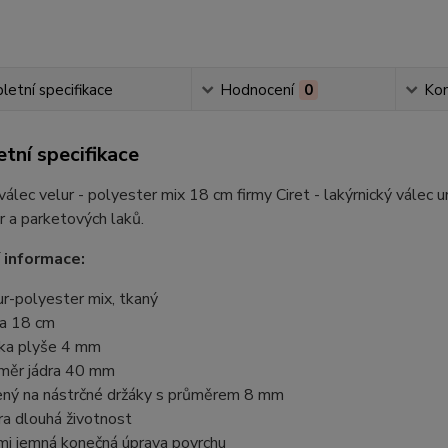
etní specifikace
Hodnocení
0
Ko
tní specifikace
válec velur - polyester mix 18 cm firmy Ciret - lakýrnický válec
ur a parketových laků.
 informace:
ur-polyester mix, tkaný
ka 18 cm
ka plyše 4 mm
měr jádra 40 mm
ený na nástrčné držáky s průměrem 8 mm
ra dlouhá životnost
mi jemná konečná úprava povrchu