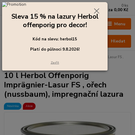
0
ks
+420 273 136 255
za
0,00 Kč
Po - Čt: 8:00 - 17:00, Pá: 8:00 - 14:30
Sleva 15 % na lazury Herbol
offenporig pro decor!
Menu
Kód na slevu: herbol15
Hledat
Platí do půlnoci 9.8.2026!
Úvod
Barvy pro exteriér
10 l Herbol Offenporig Imprägnier-Lasur FS ,
ořech (nussbaum), impregnační lazura
Zavřít
10 l Herbol Offenporig
Imprägnier-Lasur FS , ořech
(nussbaum), impregnační lazura
Novinka
Akce