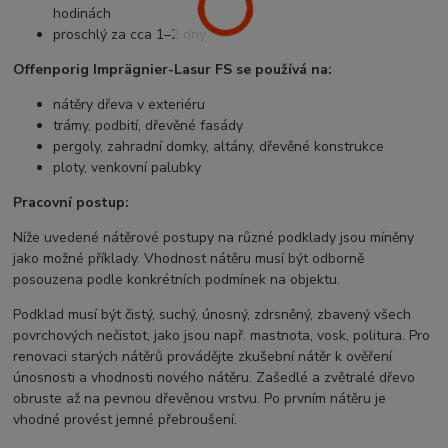
hodinách
proschlý za cca 1–2 dny
Offenporig Imprägnier-Lasur FS se používá na:
nátěry dřeva v exteriéru
trámy, podbití, dřevěné fasády
pergoly, zahradní domky, altány, dřevěné konstrukce
ploty, venkovní palubky
Pracovní postup:
Níže uvedené nátěrové postupy na různé podklady jsou míněny
jako možné příklady. Vhodnost nátěru musí být odborně
posouzena podle konkrétních podmínek na objektu.
Podklad musí být čistý, suchý, únosný, zdrsněný, zbavený všech
povrchových nečistot, jako jsou např. mastnota, vosk, politura. Pro
renovaci starých nátěrů provádějte zkušební nátěr k ověření
únosnosti a vhodnosti nového nátěru. Zašedlé a zvětralé dřevo
obruste až na pevnou dřevěnou vrstvu. Po prvním
nátěru je
vhodné provést jemné přebroušení.