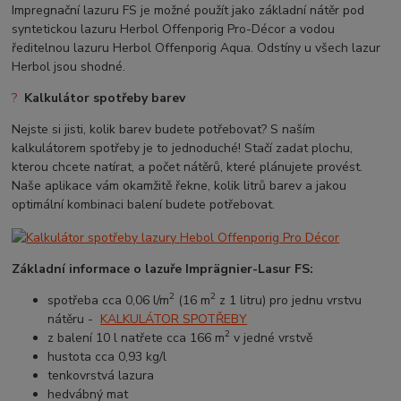
Impregnační lazuru FS je možné použít jako základní nátěr pod
syntetickou lazuru Herbol Offenporig Pro-Décor a vodou
ředitelnou lazuru Herbol Offenporig Aqua. Odstíny u všech lazur
Herbol jsou shodné.
?
Kalkulátor spotřeby barev
Nejste si jisti, kolik barev budete potřebovat? S naším
kalkulátorem spotřeby je to jednoduché! Stačí zadat plochu,
kterou chcete natírat, a počet nátěrů, které plánujete provést.
Naše aplikace vám okamžitě řekne, kolik litrů barev a jakou
optimální kombinaci balení budete potřebovat.
Základní informace o lazuře
Imprägnier-Lasur FS
:
2
2
spotřeba cca 0,06 l/m
(16 m
z 1 litru) pro jednu vrstvu
nátěru -
KALKULÁTOR SPOTŘEBY
2
z balení 10 l natřete cca 166 m
v jedné vrstvě
hustota cca 0,93 kg/l
tenkovrstvá lazura
hedvábný mat