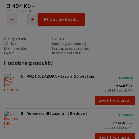
3 404 Kč
/
ks
2 813 Kč
bez DPH
Přidat do košíku
Číslo produktu:
5200-10
Výrobce:
Herbol (AkzoNobel)
Druh výrobku:
lazura, lazurovací lak
Použití:
interiér, exteriér
Podobné produkty
5 l PNZ FIX LAZURA - lazura, 10 odstínů
Dostupné
1 974 Kč
/
ks
1 631 Kč
bez DPH
Zvolit variantu
5 l Remmers HK Lazura - 15 odstínů
Dostupné
2 160 Kč
/
ks
1 785 Kč
bez DPH
Zvolit variantu