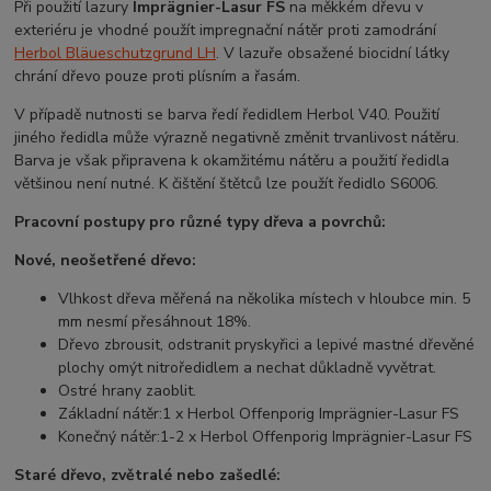
Při použití lazury
Imprägnier-Lasur FS
na měkkém dřevu v
exteriéru je vhodné použít impregnační nátěr proti zamodrání
Herbol Bläueschutzgrund LH
. V lazuře obsažené biocidní látky
chrání dřevo pouze proti plísním a řasám.
V případě nutnosti se barva ředí ředidlem Herbol V40. Použití
jiného ředidla může výrazně negativně změnit trvanlivost nátěru.
Barva je však připravena k okamžitému nátěru a použití ředidla
většinou není nutné. K čištění štětců lze použít ředidlo S6006.
Pracovní postupy pro různé typy dřeva a povrchů:
Nové, neošetřené dřevo:
Vlhkost dřeva měřená na několika místech v hloubce min. 5
mm nesmí přesáhnout 18%.
Dřevo zbrousit, odstranit pryskyřici a lepivé mastné dřevěné
plochy omýt nitroředidlem a nechat důkladně vyvětrat.
Ostré hrany zaoblit.
Základní nátěr:
1 x Herbol Offenporig Imprägnier-Lasur FS
Konečný nátěr:
1-2 x Herbol Offenporig Imprägnier-Lasur FS
Staré dřevo, zvětralé nebo zašedlé: