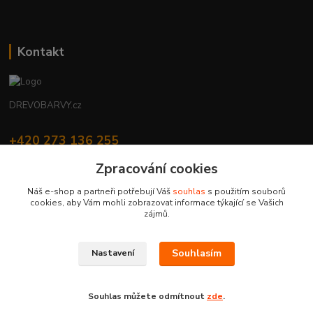
Kontakt
DREVOBARVY.cz
+420 273 136 255
Po - Čt: 8:00 - 17:00, Pá: 8:00 - 14:30
Zpracování cookies
info@drevobarvy.cz
Náš e-shop a partneři potřebují Váš
souhlas
s použitím souborů
cookies, aby Vám mohli zobrazovat informace týkající se Vašich
zájmů.
Souhlasím
Nastavení
DREVOBARVY.cz | Copyright © 2019 H-Color s.r.o. | všechna práva vyhrazena
Vytvořeno na
Eshop-rychle.cz
Souhlas můžete odmítnout
zde
.