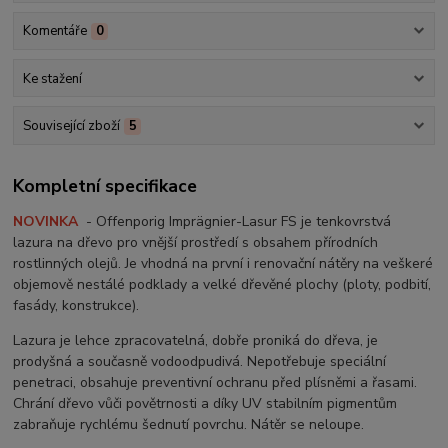
Komentáře
0
Ke stažení
Související zboží
5
Kompletní specifikace
NOVINKA
- Offenporig Imprägnier-Lasur FS je tenkovrstvá
lazura na dřevo pro vnější prostředí s obsahem přírodních
rostlinných olejů. Je vhodná na první i renovační nátěry na veškeré
objemově nestálé podklady a velké dřevěné plochy (ploty, podbití,
fasády, konstrukce).
Lazura je lehce zpracovatelná, dobře proniká do dřeva, je
prodyšná a současně vodoodpudivá. Nepotřebuje speciální
penetraci, obsahuje preventivní ochranu před plísněmi a řasami.
Chrání dřevo vůči povětrnosti a díky UV stabilním pigmentům
zabraňuje rychlému šednutí povrchu. Nátěr se neloupe.