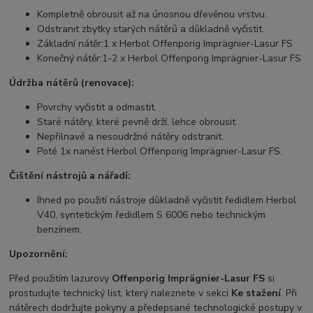
Kompletně obrousit až na únosnou dřevěnou vrstvu.
Odstranit zbytky starých nátěrů a důkladně vyčistit.
Základní nátěr:
1 x Herbol Offenporig Imprägnier-Lasur FS
Konečný nátěr:
1-2 x Herbol Offenporig Imprägnier-Lasur FS
Údržba nátěrů (renovace):
Povrchy vyčistit a odmastit.
Staré nátěry, které pevně drží, lehce obrousit.
Nepřilnavé a nesoudržné nátěry odstranit.
Poté 1x nanést Herbol Offenporig Imprägnier-Lasur FS.
Čištění nástrojů a nářadí:
Ihned po použití nástroje důkladně vyčistit ředidlem Herbol
V40, syntetickým ředidlem S 6006 nebo technickým
benzínem.
Upozornění:
Před použitím lazurovy
Offenporig Imprägnier-Lasur FS
si
prostudujte technický list, který naleznete v sekci
Ke stažení
. Při
nátěrech dodržujte pokyny a předepsané technologické postupy v