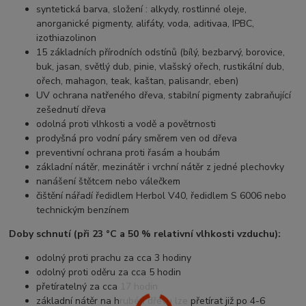
syntetická barva,
složení : alkydy, rostlinné oleje,
anorganické pigmenty, alifáty, voda, aditivaa, IPBC,
izothiazolinon
15 základních přírodních odstínů (bílý, bezbarvý, borovice,
buk, jasan, světlý dub, pinie, vlašský ořech, rustikální dub,
ořech, mahagon, teak, kaštan, palisandr, eben)
UV ochrana natřeného dřeva, stabilní pigmenty zabraňující
zešednutí dřeva
odolná proti vlhkosti a vodě a povětrnosti
prodyšná pro vodní páry směrem ven od dřeva
preventivní ochrana proti řasám a houbám
základní nátěr, mezinátěr i vrchní nátěr z jedné plechovky
nanášení štětcem nebo válečkem
čištění nářadí ředidlem Herbol V40, ředidlem S 6006 nebo
technickým benzínem
Doby schnutí (při 23 °C a 50 % relativní vlhkosti vzduchu):
odolný proti prachu za cca 3 hodiny
odolný proti oděru za cca 5 hodin
přetíratelný za cca 17 hodin
základní nátěr na hrubén dřevu lze přetírat již po 4-6