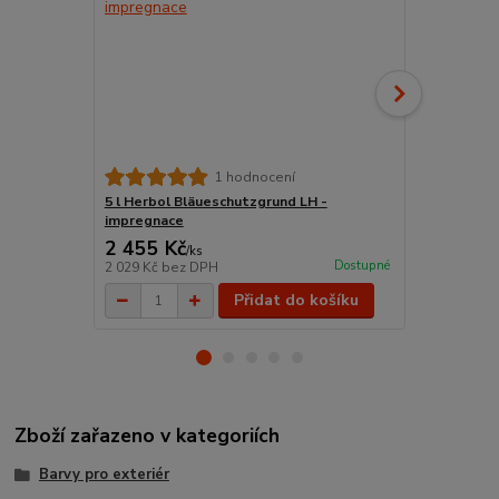
WoodStar Št
1 hodnocení
TOP kvalita 
5 l Herbol Bläueschutzgrund LH -
impregnace
2 455 Kč
198 Kč
/
ks
/
ks
Dostupné
2 029 Kč
bez DPH
164 Kč
bez 
Přidat do košíku
Zboží zařazeno v kategoriích
Barvy pro exteriér