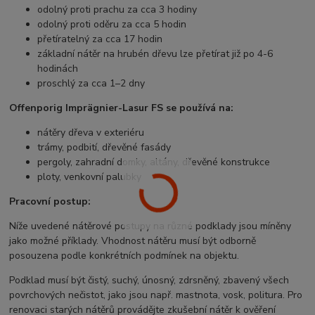
odolný proti prachu za cca 3 hodiny
odolný proti oděru za cca 5 hodin
přetíratelný za cca 17 hodin
základní nátěr na hrubén dřevu lze přetírat již po 4-6
hodinách
proschlý za cca 1–2 dny
Offenporig Imprägnier-Lasur FS se používá na:
nátěry dřeva v exteriéru
trámy, podbití, dřevěné fasády
pergoly, zahradní domky, altány, dřevěné konstrukce
ploty, venkovní palubky
Pracovní postup:
Níže uvedené nátěrové postupy na různé podklady jsou míněny
jako možné příklady. Vhodnost nátěru musí být odborně
posouzena podle konkrétních podmínek na objektu.
Podklad musí být čistý, suchý, únosný, zdrsněný, zbavený všech
povrchových nečistot, jako jsou např. mastnota, vosk, politura. Pro
renovaci starých nátěrů provádějte zkušební nátěr k ověření