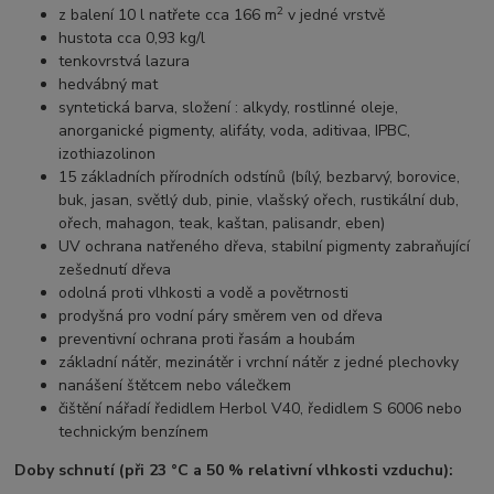
2
z balení 10 l natřete cca 166 m
v jedné vrstvě
hustota cca 0,93 kg/l
tenkovrstvá lazura
hedvábný mat
syntetická barva,
složení : alkydy, rostlinné oleje,
anorganické pigmenty, alifáty, voda, aditivaa, IPBC,
izothiazolinon
15 základních přírodních odstínů (bílý, bezbarvý, borovice,
buk, jasan, světlý dub, pinie, vlašský ořech, rustikální dub,
ořech, mahagon, teak, kaštan, palisandr, eben)
UV ochrana natřeného dřeva, stabilní pigmenty zabraňující
zešednutí dřeva
odolná proti vlhkosti a vodě a povětrnosti
prodyšná pro vodní páry směrem ven od dřeva
preventivní ochrana proti řasám a houbám
základní nátěr, mezinátěr i vrchní nátěr z jedné plechovky
nanášení štětcem nebo válečkem
čištění nářadí ředidlem Herbol V40, ředidlem S 6006 nebo
technickým benzínem
Doby schnutí (při 23 °C a 50 % relativní vlhkosti vzduchu):