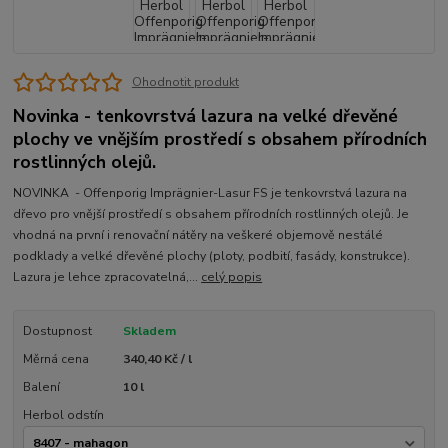
Ohodnotit produkt
Novinka - tenkovrstvá lazura na velké dřevěné
plochy ve vnějším prostředí s obsahem přírodních
rostlinných olejů.
NOVINKA - Offenporig Imprägnier-Lasur FS je tenkovrstvá lazura na
dřevo pro vnější prostředí s obsahem přírodních rostlinných olejů. Je
vhodná na první i renovační nátěry na veškeré objemově nestálé
podklady a velké dřevěné plochy (ploty, podbití, fasády, konstrukce).
Lazura je lehce zpracovatelná,...
celý popis
Dostupnost
Skladem
Měrná cena
340,40 Kč / l
Balení
10 l
Herbol odstín