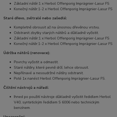
Základní nátěr:
1 x Herbol Offenporig Imprägnier-Lasur FS
Konečný nátěr:
1-2 x Herbol Offenporig Imprägnier-Lasur FS
Staré dřevo, zvětralé nebo zašedlé:
Kompletně obrousit až na únosnou dřevěnou vrstvu.
Odstranit zbytky starých nátěrů a důkladně vyčistit.
Základní nátěr:
1 x Herbol Offenporig Imprägnier-Lasur FS
Konečný nátěr:
1-2 x Herbol Offenporig Imprägnier-Lasur FS
Údržba nátěrů (renovace):
Povrchy vyčistit a odmastit.
Staré nátěry, které pevně drží, lehce obrousit.
Nepřilnavé a nesoudržné nátěry odstranit.
Poté 1x nanést Herbol Offenporig Imprägnier-Lasur FS.
Čištění nástrojů a nářadí:
Ihned po použití nástroje důkladně vyčistit ředidlem Herbol
V40, syntetickým ředidlem S 6006 nebo technickým
benzínem.
Upozornění: