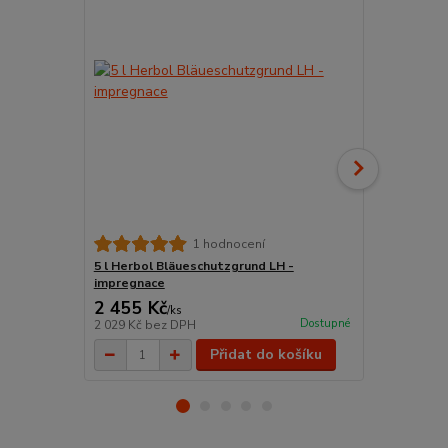
WoodStar Št
1 hodnocení
TOP kvalita 
5 l Herbol Bläueschutzgrund LH -
impregnace
2 455 Kč
198 Kč
/
ks
/
ks
Dostupné
2 029 Kč
bez DPH
164 Kč
bez 
Přidat do košíku