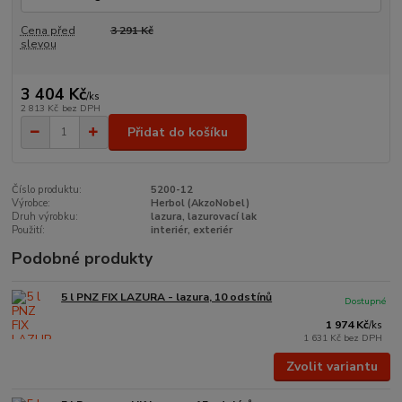
Cena před
3 291 Kč
slevou
3 404 Kč
/
ks
2 813 Kč
bez DPH
Přidat do košíku
Číslo produktu:
5200-12
Výrobce:
Herbol (AkzoNobel)
Druh výrobku:
lazura, lazurovací lak
Použití:
interiér, exteriér
Podobné produkty
5 l PNZ FIX LAZURA - lazura, 10 odstínů
Dostupné
1 974 Kč
/
ks
1 631 Kč
bez DPH
Zvolit variantu