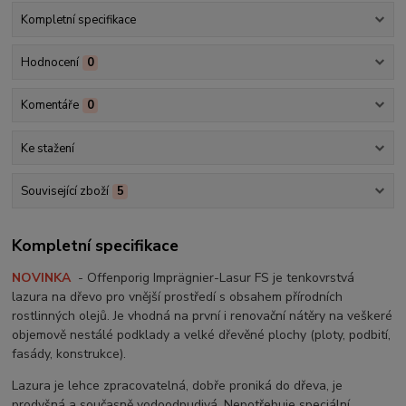
Kompletní specifikace
Hodnocení
0
Komentáře
0
Ke stažení
Související zboží
5
Kompletní specifikace
NOVINKA
- Offenporig Imprägnier-Lasur FS je tenkovrstvá
lazura na dřevo pro vnější prostředí s obsahem přírodních
rostlinných olejů. Je vhodná na první i renovační nátěry na veškeré
objemově nestálé podklady a velké dřevěné plochy (ploty, podbití,
fasády, konstrukce).
Lazura je lehce zpracovatelná, dobře proniká do dřeva, je
prodyšná a současně vodoodpudivá. Nepotřebuje speciální