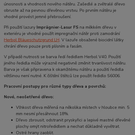
únosnosti a vhodnosti nového nátěru. Zašedlé a zvětralé dřevo
obruste až na pevnou dřevěnou vrstvu. Po prvním
nátěru je
vhodné provést jemné přebroušení.
Při použití lazury
Imprägnier-Lasur FS
na měkkém dřevu v
exteriéru je vhodné použít impregnační nátěr proti zamodrání
Herbol Bläueschutzgrund LH
. V lazuře obsažené biocidní látky
chrání dřevo pouze proti plísním a řasám.
V případě nutnosti se barva ředí ředidlem Herbol V40. Použití
jiného ředidla může výrazně negativně změnit trvanlivost nátěru.
Barva je však připravena k okamžitému nátěru a použití ředidla
většinou není nutné. K čištění štětců lze použít ředidlo S6006.
Pracovní postupy pro různé typy dřeva a povrchů:
Nové, neošetřené dřevo:
Vlhkost dřeva měřená na několika místech v hloubce min. 5
mm nesmí přesáhnout 18%.
Dřevo zbrousit, odstranit pryskyřici a lepivé mastné dřevěné
plochy omýt nitroředidlem a nechat důkladně vyvětrat.
Ostré hrany zaoblit.