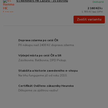
5 l Remmers HK Lazura - 15 odstínů
Dostupné
2 160 Kč
/
ks
1 785 Kč
bez DPH
Zvolit variantu
Doprava zdarma po celé ČR
Při nákupu nad 2400 Kč doprava zdarma.
Výdejní místa po celé ČR a SR
Zásilkovna, Balíkovna, DPD Pickup.
Stabilita a historie zavedeného e-shopu
Na trhu fungujeme již od roku 2010.
Certifikát Ověřeno zákazníky Heureka
Děkujeme za zpětnou vazbu!