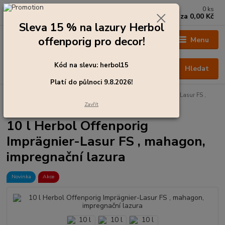
0
ks
+420 273 136 255
za
0,00 Kč
Po - Čt: 8:00 - 17:00, Pá: 8:00 - 14:30
Sleva 15 % na lazury Herbol
offenporig pro decor!
Menu
Kód na slevu: herbol15
Hledat
Platí do půlnoci 9.8.2026!
Úvod
Barvy pro exteriér
10 l Herbol Offenporig Imprägnier-Lasur FS ,
mahagon, impregnační lazura
Zavřít
10 l Herbol Offenporig
Imprägnier-Lasur FS , mahagon,
impregnační lazura
Novinka
Akce