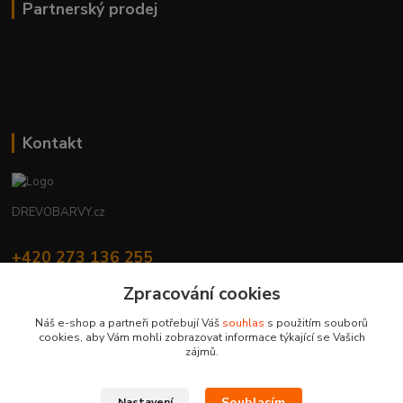
Partnerský prodej
Kontakt
DREVOBARVY.cz
+420 273 136 255
Po - Čt: 8:00 - 17:00, Pá: 8:00 - 14:30
Zpracování cookies
info@drevobarvy.cz
Náš e-shop a partneři potřebují Váš
souhlas
s použitím souborů
cookies, aby Vám mohli zobrazovat informace týkající se Vašich
zájmů.
Souhlasím
Nastavení