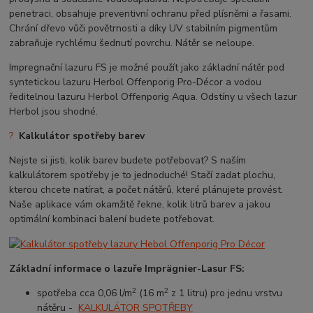
penetraci, obsahuje preventivní ochranu před plísněmi a řasami.
Chrání dřevo vůči povětrnosti a díky UV stabilním pigmentům
zabraňuje rychlému šednutí povrchu. Nátěr se neloupe.
Impregnační lazuru FS je možné použít jako základní nátěr pod
syntetickou lazuru Herbol Offenporig Pro-Décor a vodou
ředitelnou lazuru Herbol Offenporig Aqua. Odstíny u všech lazur
Herbol jsou shodné.
?
Kalkulátor spotřeby barev
Nejste si jisti, kolik barev budete potřebovat? S naším
kalkulátorem spotřeby je to jednoduché! Stačí zadat plochu,
kterou chcete natírat, a počet nátěrů, které plánujete provést.
Naše aplikace vám okamžitě řekne, kolik litrů barev a jakou
optimální kombinaci balení budete potřebovat.
Základní informace o lazuře
Imprägnier-Lasur FS
:
2
2
spotřeba cca 0,06 l/m
(16 m
z 1 litru) pro jednu vrstvu
nátěru -
KALKULÁTOR SPOTŘEBY