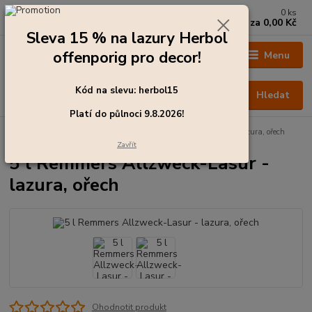
0
ks
+420 273 136 255
za
0,00 Kč
Po - Čt: 8:00 - 17:00, Pá: 8:00 - 14:30
Sleva 15 % na lazury Herbol
offenporig pro decor!
Menu
Kód na slevu: herbol15
Hledat
Platí do půlnoci 9.8.2026!
Úvod
Barvy pro exteriér
5 l Remmers Allzweck-Lasur - lazura, ořech
Zavřít
5 l Remmers Allzweck-Lasur -
lazura, ořech
Ohodnotit produkt