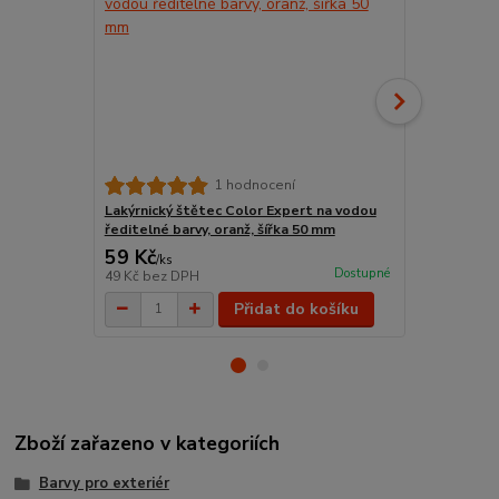
Plochá štět
1 hodnocení
Lakýrnický štětec Color Expert na vodou
ředitelné barvy, oranž, šířka 50 mm
59 Kč
148 Kč
/
ks
/
ks
Dostupné
49 Kč
bez DPH
122 Kč
bez 
Přidat do košíku
Zboží zařazeno v kategoriích
Barvy pro exteriér