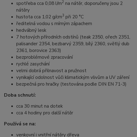
2
spotřeba cca 0,08 l/m
na nátěr, doporučeny jsou 2
nátěry
3
hustota cca 1,02 g/cm
při 20 °C
ředitelná vodou s mírným zápachem
hedvábný lesk
7 hotových přírodních odstínů (teak 2350, ořech 2351,
palisander 2354, bezbarvý 2359, bílý 2360, světlý dub
2361, borovice 2363)
bezproblémové zpracování
rychlé zasychání
velmi dobrá přilnavost a pružnost
vynikající odolnost vůči klimatickým vlivům a UV záření
bezpečná pro hračky (testována podle DIN EN 71-3)
Doba schnutí:
cca 30 minut na dotek
cca 4 hodiny pro další nátěr
Používá se na:
venkovní i vnitřní nátěry dřeva