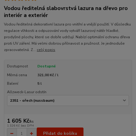
Vodou ředitelná slabovrstvá lazura na dřevo pro
interiér a exteriér
Vodou ředitelná dekorativní lazura pro vnitřní a vnější použití. V důsledku
regulace vlhkosti a odpuzování vody vytváří lazurový nátěr hladké,
prodyšné plochy, které se dobře udržují. Nabízí optimální ochranu dřeva
proti UV záření. Má velmi dobrou přilnavost a pružnost. Je jednoduše
zpracovatelná. Z...
celý popis
Dostupnost
Dostupné
Měrná cena
321,00 Kč / l
Balení
5 l
Allzweck-Lasur odstín
1 605 Kč
/
ks
1 326 Kč
bez DPH
Přidat do košíku