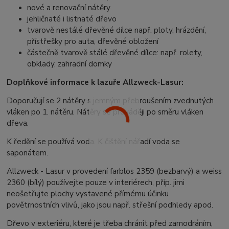
nové a renovační nátěry
jehličnaté i listnaté dřevo
tvarově nestálé dřevěné dílce např. ploty, hrázdění,
přístřešky pro auta, dřevěné obložení
částečně tvarově stálé dřevěné dílce: např. rolety,
obklady, zahradní domky
Doplňkové informace k lazuře Allzweck-Lasur:
Doporučují se 2 nátěry s jemným přebroušením zvednutých
vláken po 1. nátěru. Nátěry se prováději po směru vláken
dřeva.
K ředění se používá voda. K čištění nářadí voda se
saponátem.
Allzweck - Lasur v provedení farblos 2359 (bezbarvý) a weiss
2360 (bílý) používejte pouze v interiérech, příp. jimi
neošetřujte plochy vystavené přímému účinku
povětrnostních vlivů, jako jsou např. střešní podhledy apod.
Dřevo v exteriéru, které je třeba chránit před zamodráním,