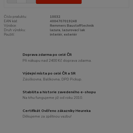
Číslo produktu:
10032
EAN kód:
4004707019248
Výrobce:
Remmers Baustofftechnik
Druh výrobku:
lazura, lazurovací lak
Použití:
interiér, exteriér
Doprava zdarma po celé ČR
Při nákupu nad 2400 Kč doprava zdarma.
Výdejní místa po celé ČR a SR
Zásilkovna, Balíkovna, DPD Pickup.
Stabilita a historie zavedeného e-shopu
Na trhu fungujeme již od roku 2010.
Certifikát Ověřeno zákazníky Heureka
Děkujeme za zpětnou vazbu!